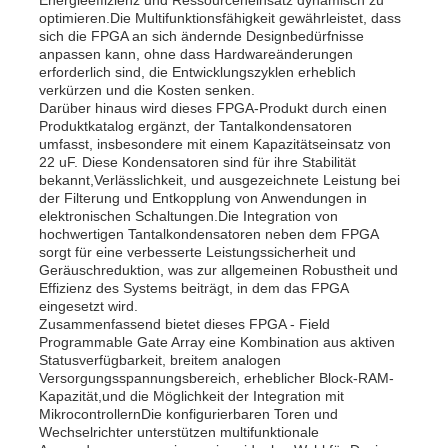
optimieren.Die Multifunktionsfähigkeit gewährleistet, dass
sich die FPGA an sich ändernde Designbedürfnisse
anpassen kann, ohne dass Hardwareänderungen
Über uns
erforderlich sind, die Entwicklungszyklen erheblich
verkürzen und die Kosten senken.
Darüber hinaus wird dieses FPGA-Produkt durch einen
Werksbesichtigung
Produktkatalog ergänzt, der Tantalkondensatoren
umfasst, insbesondere mit einem Kapazitätseinsatz von
22 uF. Diese Kondensatoren sind für ihre Stabilität
bekannt,Verlässlichkeit, und ausgezeichnete Leistung bei
Qualitätskontrolle
der Filterung und Entkopplung von Anwendungen in
elektronischen Schaltungen.Die Integration von
hochwertigen Tantalkondensatoren neben dem FPGA
Kontakt mit uns
sorgt für eine verbesserte Leistungssicherheit und
Geräuschreduktion, was zur allgemeinen Robustheit und
Effizienz des Systems beiträgt, in dem das FPGA
eingesetzt wird.
Nachrichten
Zusammenfassend bietet dieses FPGA - Field
Programmable Gate Array eine Kombination aus aktiven
Statusverfügbarkeit, breitem analogen
Fälle
Versorgungsspannungsbereich, erheblicher Block-RAM-
Kapazität,und die Möglichkeit der Integration mit
MikrocontrollernDie konfigurierbaren Toren und
Wechselrichter unterstützen multifunktionale
FPGA-Feldprogrammierbares Torarray