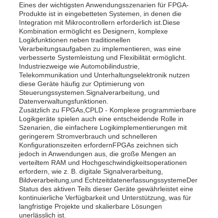
Eines der wichtigsten Anwendungsszenarien für FPGA-
Produkte ist in eingebetteten Systemen, in denen die
Kommunikations-Antenne
Integration mit Mikrocontrollern erforderlich ist.Diese
Kombination ermöglicht es Designern, komplexe
Logikfunktionen neben traditionellen
Verarbeitungsaufgaben zu implementieren, was eine
Stecker
verbesserte Systemleistung und Flexibilität ermöglicht.
Industriezweige wie Automobilindustrie,
Telekommunikation und Unterhaltungselektronik nutzen
Power Management Chip
diese Geräte häufig zur Optimierung von
Steuerungssystemen.Signalverarbeitung, und
Datenverwaltungsfunktionen.
Zusätzlich zu FPGAs,CPLD - Komplexe programmierbare
Logikgeräte spielen auch eine entscheidende Rolle in
Szenarien, die einfachere Logikimplementierungen mit
geringerem Stromverbrauch und schnelleren
Konfigurationszeiten erfordernFPGAs zeichnen sich
jedoch in Anwendungen aus, die große Mengen an
verteiltem RAM und Hochgeschwindigkeitsoperationen
erfordern, wie z. B. digitale Signalverarbeitung,
Bildverarbeitung,und EchtzeitdatenerfassungssystemeDer
Status des aktiven Teils dieser Geräte gewährleistet eine
kontinuierliche Verfügbarkeit und Unterstützung, was für
langfristige Projekte und skalierbare Lösungen
unerlässlich ist.