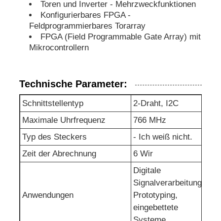
Toren und Inverter - Mehrzweckfunktionen
Konfigurierbares FPGA -
eeprom Chip
Feldprogrammierbares Torarray
FPGA (Field Programmable Gate Array) mit
Mikrocontrollern
PSRAM-Chip
Technische Parameter:
SRAM-Chip
Schnittstellentyp
2-Draht, I2C
NICHT Blitz
Maximale Uhrfrequenz
766 MHz
Typ des Steckers
- Ich weiß nicht.
EPROM IC
Zeit der Abrechnung
6 Wir
Digitale
UART IC
Signalverarbeitung,
Anwendungen
Prototyping,
eingebettete
ADC DAC
Systeme