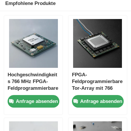
Empfohlene Produkte
Hochgeschwindigkeit
FPGA-
s 766 MHz FPGA-
Feldprogrammierbare
Feldprogrammierbare
Tor-Array mit 766
Tor-Array mit 22uF-
MHz Höchst-
Anfrage absenden
Anfrage absenden
Tantalkondensator
Uhrfrequenz 229 Kbit
und 6 Mikrosekunden
Verteilte RAM und 2-
Anlegzeit
Wire I2C-Schnittstelle