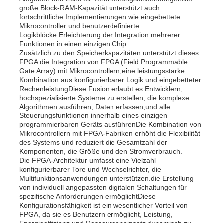
große Block-RAM-Kapazität unterstützt auch
fortschrittliche Implementierungen wie eingebettete
Mikrocontroller und benutzerdefinierte
Logikblöcke.Erleichterung der Integration mehrerer
Funktionen in einen einzigen Chip.
Zusätzlich zu den Speicherkapazitäten unterstützt dieses
FPGA die Integration von FPGA (Field Programmable
Gate Array) mit Mikrocontrollern,eine leistungsstarke
Kombination aus konfigurierbarer Logik und eingebetteter
RechenleistungDiese Fusion erlaubt es Entwicklern,
hochspezialisierte Systeme zu erstellen, die komplexe
Algorithmen ausführen, Daten erfassen,und alle
Steuerungsfunktionen innerhalb eines einzigen
programmierbaren Geräts ausführenDie Kombination von
Mikrocontrollern mit FPGA-Fabriken erhöht die Flexibilität
des Systems und reduziert die Gesamtzahl der
Komponenten, die Größe und den Stromverbrauch.
Zu Hause
Die FPGA-Architektur umfasst eine Vielzahl
konfigurierbarer Tore und Wechselrichter, die
Multifunktionsanwendungen unterstützen.die Erstellung
von individuell angepassten digitalen Schaltungen für
Produkte
spezifische Anforderungen ermöglichtDiese
Konfigurationsfähigkeit ist ein wesentlicher Vorteil von
FPGA, da sie es Benutzern ermöglicht, Leistung,
Videos
Energieeffizienz und Ressourceneinsatz dynamisch zu