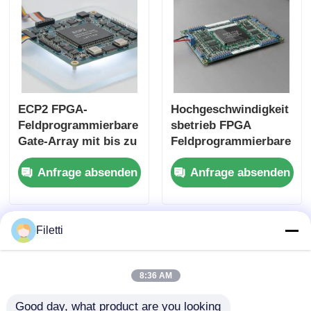
ECP2 FPGA-
Hochgeschwindigkeit
Feldprogrammierbare
sbetrieb FPGA
Gate-Array mit bis zu
Feldprogrammierbare
68 Mb Block-RAM
s Tor-Array ECP2 mit
Anfrage absenden
Anfrage absenden
und 6 Us-
analoger
Besiedlungszeit für
Versorgungsspannun
flexible digitale
g von 2,7 V bis 5,5 V
Systeme
Filetti
8:36 AM
Good day, what product are you looking 