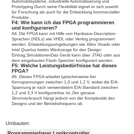
Automobilsysteme, industrielle Automatisierung und
Prototyping.Durch seine Flexibilität eignet er sich sowohl
für Forschung als auch für die Entwicklung kommerzieller
Produkte..
F4: Wie kann ich das FPGA programmieren
und konfigurieren?
A4: Die FPGA kann mit Hilfe von Hardware-Description-
Sprachen (HDLs) wie VHDL oder Verilog programmiert
werden. Entwicklungsumgebungen wie Xilinx Vivado oder
Intel Quartus bieten Werkzeuge für den Design-
Eintrag,SimulationenDas Gerät kann über JTAG oder aus
dem eingebauten Flash-Speicher konfiguriert werden.
F5: Welche Leistungsbedürfnisse hat dieses
FPGA?
A5: Dieses FPGA arbeitet typischerweise bei
Kernspannungen zwischen 1,0 und 1,2 V, wobei die E/A-
Spannung je nach verwendetem E/A-Standard zwischen
1,2 und 3,3 V konfigurierbar ist.,Der genaue
Stromverbrauch hängt jedoch von der Komplexität des
Designs und der Betriebsfrequenz ab.
Umbauten:
Programmierbarer Logikcontroller