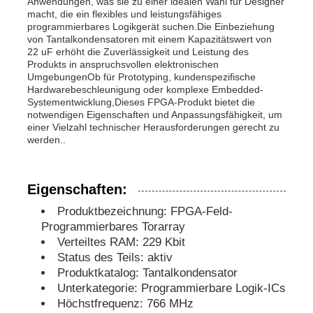
Anwendungen, was sie zu einer idealen Wahl für Designer
macht, die ein flexibles und leistungsfähiges
programmierbares Logikgerät suchen.Die Einbeziehung
MCU-Mikroregler-Einheit
von Tantalkondensatoren mit einem Kapazitätswert von
22 uF erhöht die Zuverlässigkeit und Leistung des
Produkts in anspruchsvollen elektronischen
UmgebungenOb für Prototyping, kundenspezifische
SOC-System auf dem Chip
Hardwarebeschleunigung oder komplexe Embedded-
Systementwicklung,Dieses FPGA-Produkt bietet die
notwendigen Eigenschaften und Anpassungsfähigkeit, um
MPU-IC
einer Vielzahl technischer Herausforderungen gerecht zu
werden..
CPLD PLD
Eigenschaften:
Produktbezeichnung: FPGA-Feld-
Infrarot-Wärmedetektor
Programmierbares Torarray
Verteiltes RAM: 229 Kbit
Status des Teils: aktiv
Chip DSP IC
Produktkatalog: Tantalkondensator
Unterkategorie: Programmierbare Logik-ICs
D-RAM Speicherchip
Höchstfrequenz: 766 MHz