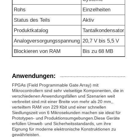
Rohs
Einzelheiten
HF-Integrierte Schaltungen
Status des Teils
Aktiv
Produktkatalog
Tantalkondensator
Elektronische Komponenten
Analogversorgungsspannung
20,7 V bis 5,5 V
Blockieren von RAM
Bis zu 68 MB
PLC-Programmierung
GPS-Module
Anwendungen:
FPGAs (Field Programmable Gate Array) mit
Hochfrequenzmodul
Mikrocontrollern sind sehr vielseitige Komponenten, die in
verschiedenen Anwendungsfällen und Szenarien weit
verbreitet sind.mit einer Breite von mehr als 20 mm,,
verteiltem RAM von 229 Kbit und einer schnellen
Leistungsmodul
Siedlungszeit von 6 Mikrosekunden machen sie ideal für
Prototypen- und Produktionsumgebungen.Diese Geräte
erfüllen Umwelt- und Sicherheitsstandards, um ihre
Eignung für moderne elektronische Konstruktionen zu
Halbleiterrelais
gewährleisten.