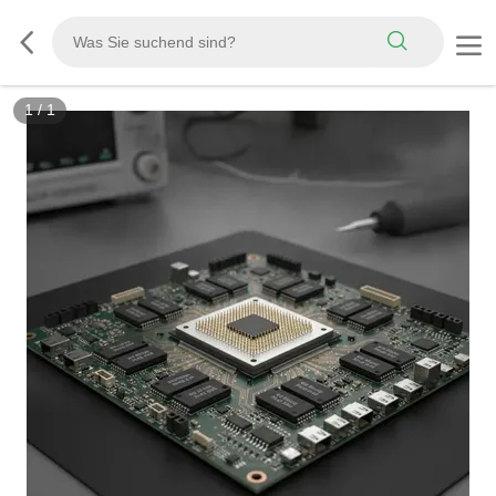
1
/
1