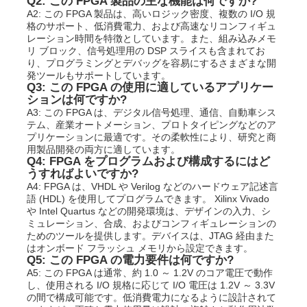
Q2: この FPGA 製品の主な機能は何ですか?
A2: この FPGA 製品は、高いロジック密度、複数の I/O 規
格のサポート、低消費電力、および高速なリコンフィギュ
レーション時間を特徴としています。また、組み込みメモ
リ ブロック、信号処理用の DSP スライスも含まれてお
り、プログラミングとデバッグを容易にするさまざまな開
発ツールもサポートしています。
Q3: この FPGA の使用に適しているアプリケー
ションは何ですか?
A3: この FPGA は、デジタル信号処理、通信、自動車シス
テム、産業オートメーション、プロトタイピングなどのア
プリケーションに最適です。その柔軟性により、研究と商
用製品開発の両方に適しています。
Q4: FPGA をプログラムおよび構成するにはど
うすればよいですか?
A4: FPGA は、VHDL や Verilog などのハードウェア記述言
語 (HDL) を使用してプログラムできます。 Xilinx Vivado
や Intel Quartus などの開発環境は、デザインの入力、シ
ミュレーション、合成、およびコンフィギュレーションの
ためのツールを提供します。デバイスは、JTAG 経由また
はオンボード フラッシュ メモリから設定できます。
Q5: この FPGA の電力要件は何ですか?
A5: この FPGA は通常、約 1.0 ～ 1.2V のコア電圧で動作
し、使用される I/O 規格に応じて I/O 電圧は 1.2V ～ 3.3V
の間で構成可能です。低消費電力になるように設計されて