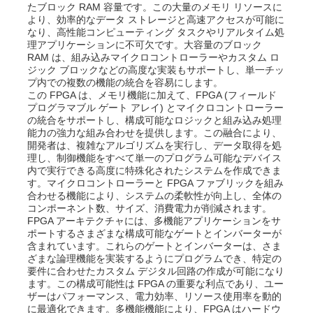
たブロック RAM 容量です。この大量のメモリ リソースに
より、効率的なデータ ストレージと高速アクセスが可能に
なり、高性能コンピューティング タスクやリアルタイム処
理アプリケーションに不可欠です。大容量のブロック
RAM は、組み込みマイクロコントローラーやカスタム ロ
ジック ブロックなどの高度な実装もサポートし、単一チッ
プ内での複数の機能の統合を容易にします。
この FPGA は、メモリ機能に加えて、FPGA (フィールド
プログラマブル ゲート アレイ) とマイクロコントローラー
の統合をサポートし、構成可能なロジックと組み込み処理
能力の強力な組み合わせを提供します。この融合により、
開発者は、複雑なアルゴリズムを実行し、データ取得を処
理し、制御機能をすべて単一のプログラム可能なデバイス
内で実行できる高度に特殊化されたシステムを作成できま
す。マイクロコントローラーと FPGA ファブリックを組み
合わせる機能により、システムの柔軟性が向上し、全体の
コンポーネント数、サイズ、消費電力が削減されます。
ホーム
FPGA アーキテクチャには、多機能アプリケーションをサ
ポートするさまざまな構成可能なゲートとインバーターが
含まれています。これらのゲートとインバーターは、さま
ざまな論理機能を実装するようにプログラムでき、特定の
製品
要件に合わせたカスタム デジタル回路の作成が可能になり
ます。この構成可能性は FPGA の重要な利点であり、ユー
ザーはパフォーマンス、電力効率、リソース使用率を動的
ビデオ
に最適化できます。多機能機能により、FPGA はハードウ