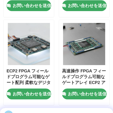
タンタル凝縮体と6マ
ル ゲート アレイ、229
お問い合わせを送信
お問い合わせを送信
イクロ秒の安定時間
K ビット分散 RAM、
および 2 線式 I2C イン
ターフェイス
ECP2 FPGA フィール
高速操作 FPGA フィー
ドプログラム可能なゲ
ルドプログラム可能な
ート配列 柔軟なデジタ
ゲートアレイ ECP2 ア
ルシステムのための最
ナログ供給電圧 2.7 V
お問い合わせを送信
お問い合わせを送信
大 68 Mb のブロック
から 5.5 V
RAM と 6 Us の設定時
間