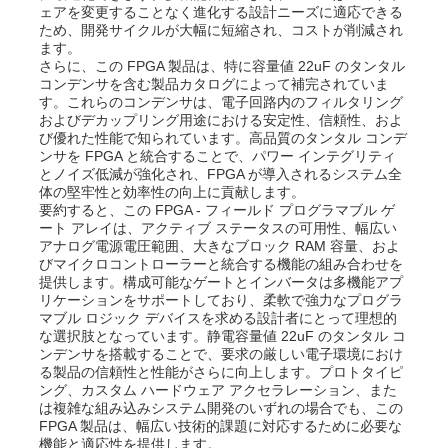
ェアを変更することなく進化する設計ニーズに適応できる
ため、開発サイクルが大幅に短縮され、コストが削減され
ます。
私たちについて
さらに、この FPGA 製品は、特に容量値 22uF のタンタル
コンデンサを含む製品カタログによって補完されていま
す。これらのコンデンサは、電子回路内のフィルタリング
およびデカップリング用途における安定性、信頼性、およ
工場見学
び優れた性能で知られています。高品質のタンタル コンデ
ンサを FPGA と統合することで、パワー インテグリティ
とノイズ低減が強化され、FPGA が導入されるシステム全
品質管理
体の堅牢性と効率性の向上に貢献します。
要約すると、この FPGA - フィールド プログラマブル ゲ
ート アレイは、アクティブ ステータスの可用性、幅広い
アナログ電源電圧範囲、大きなブロック RAM 容量、およ
お問い合わせ
びマイクロコントローラーと統合する機能の組み合わせを
提供します。構成可能なゲートとインバータは多機能アプ
リケーションをサポートしており、柔軟で強力なプログラ
ニュース
マブル ロジック デバイスを求める設計者にとって理想的
な選択肢となっています。静電容量値 22uF のタンタル コ
ンデンサを搭載することで、要求の厳しい電子環境におけ
る製品の信頼性と性能がさらに向上します。プロトタイピ
事例
ング、カスタム ハードウェア アクセラレーション、また
は複雑な組み込みシステム開発のいずれの場合でも、この
FPGA 製品は、幅広い技術的課題に対応するために必要な
FPGA フィールド プログラム可能なゲート 配列
機能と適応性を提供します。