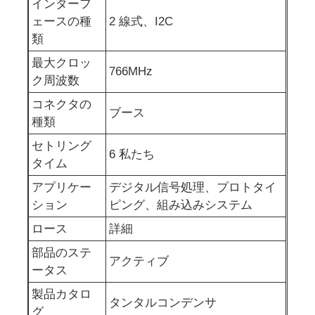
インターフ
ェースの種
2 線式、I2C
eepromの破片
類
最大クロッ
766MHz
PSRAMチップ
ク周波数
コネクタの
ブース
種類
SRAMチップ
セトリング
6 私たち
タイム
NORフラッシュ
アプリケー
デジタル信号処理、プロトタイ
ション
ピング、組み込みシステム
EPROM IC
ロース
詳細
部品のステ
UART IC
アクティブ
ータス
製品カタロ
ADC DAC
タンタルコンデンサ
グ