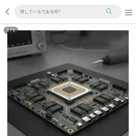
1
/
1