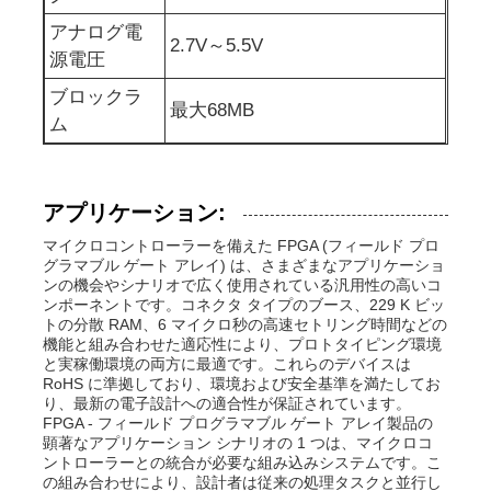
アナログ電
2.7V～5.5V
RF統合回路
源電圧
ブロックラ
最大68MB
電子コンポーネント
ム
PLC プログラミング
アプリケーション:
マイクロコントローラーを備えた FPGA (フィールド プロ
GPS モジュール
グラマブル ゲート アレイ) は、さまざまなアプリケーショ
ンの機会やシナリオで広く使用されている汎用性の高いコ
ンポーネントです。コネクタ タイプのブース、229 K ビッ
ラジオ周波数モジュール
トの分散 RAM、6 マイクロ秒の高速セトリング時間などの
機能と組み合わせた適応性により、プロトタイピング環境
と実稼働環境の両方に最適です。これらのデバイスは
RoHS に準拠しており、環境および安全基準を満たしてお
パワーモジュール
り、最新の電子設計への適合性が保証されています。
FPGA - フィールド プログラマブル ゲート アレイ製品の
顕著なアプリケーション シナリオの 1 つは、マイクロコ
ントローラーとの統合が必要な組み込みシステムです。こ
半導体継電器
の組み合わせにより、設計者は従来の処理タスクと並行し