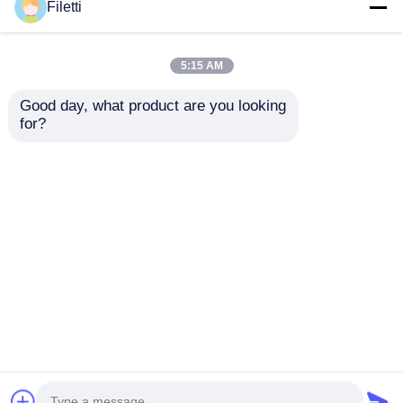
Filetti
5:15 AM
Good day, what product are you looking 
for?
FPGAフィールドプロ
デジタル信号処理対応
グラム可能なゲート配
FPGA フィールド プロ
列,最大クロック周波数
グラマブル ゲート ア
766MHz,229Kbitの分
レイ (分散 RAM 229
お問い合わせを送信
お問い合わせを送信
散RAMと2ワイヤーI2C
Kbit およびブロック
インターフェース
RAM 最大 68 Mb 搭載)
ホーム
企業情報
お問い合わせ
Desktop Site
地図
プライバシーポリシー規約
品質
FPGA フィールド プログラム可能なゲート 配