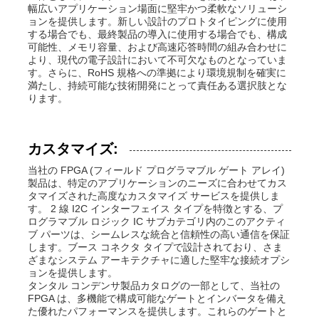
幅広いアプリケーション場面に堅牢かつ柔軟なソリューシ
ョンを提供します。新しい設計のプロトタイピングに使用
する場合でも、最終製品の導入に使用する場合でも、構成
可能性、メモリ容量、および高速応答時間の組み合わせに
より、現代の電子設計において不可欠なものとなっていま
す。さらに、RoHS 規格への準拠により環境規制を確実に
満たし、持続可能な技術開発にとって責任ある選択肢とな
ります。
カスタマイズ:
当社の FPGA (フィールド プログラマブル ゲート アレイ)
製品は、特定のアプリケーションのニーズに合わせてカス
タマイズされた高度なカスタマイズ サービスを提供しま
す。 2 線 I2C インターフェイス タイプを特徴とする、プ
ログラマブル ロジック IC サブカテゴリ内のこのアクティ
ブ パーツは、シームレスな統合と信頼性の高い通信を保証
します。ブース コネクタ タイプで設計されており、さま
ざまなシステム アーキテクチャに適した堅牢な接続オプシ
ョンを提供します。
タンタル コンデンサ製品カタログの一部として、当社の
FPGA は、多機能で構成可能なゲートとインバータを備え
た優れたパフォーマンスを提供します。これらのゲートと