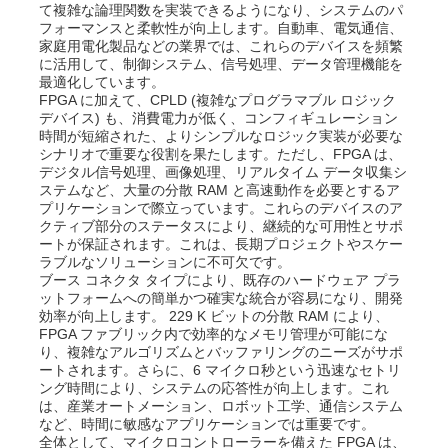
て複雑な論理関数を実装できるようになり、システムのパ
フォーマンスと柔軟性が向上します。自動車、電気通信、
コミュニケーション アンテナ
家庭用電化製品などの業界では、これらのデバイスを頻繁
に活用して、制御システム、信号処理、データ管理機能を
最適化しています。
FPGA に加えて、CPLD (複雑なプログラマブル ロジック
コネクタ
デバイス) も、消費電力が低く、コンフィギュレーション
時間が短縮された、よりシンプルなロジック実装が必要な
シナリオで重要な役割を果たします。ただし、FPGA は、
電源管理チップ
デジタル信号処理、画像処理、リアルタイム データ収集シ
ステムなど、大量の分散 RAM と高速動作を必要とするア
プリケーションで際立っています。これらのデバイスのア
クティブ部分のステータスにより、継続的な可用性とサポ
ートが保証されます。これは、長期プロジェクトやスケー
ラブルなソリューションに不可欠です。
ブース コネクタ タイプにより、既存のハードウェア プラ
ットフォームへの簡単かつ確実な統合が容易になり、開発
効率が向上します。 229 K ビットの分散 RAM により、
FPGA ファブリック内で効率的なメモリ管理が可能にな
り、複雑なアルゴリズムとバッファリングのニーズがサポ
ートされます。さらに、6 マイクロ秒という迅速なセトリ
ング時間により、システムの応答性が向上します。これ
は、産業オートメーション、ロボット工学、通信システム
など、時間に敏感なアプリケーションでは重要です。
全体として、マイクロコントローラーを備えた FPGA は、