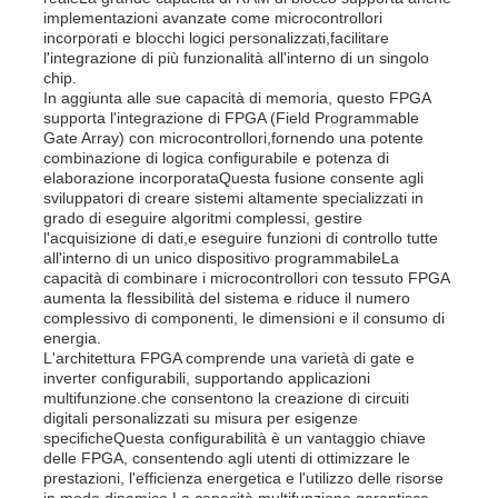
implementazioni avanzate come microcontrollori
incorporati e blocchi logici personalizzati,facilitare
l'integrazione di più funzionalità all'interno di un singolo
chip.
In aggiunta alle sue capacità di memoria, questo FPGA
supporta l'integrazione di FPGA (Field Programmable
Gate Array) con microcontrollori,fornendo una potente
combinazione di logica configurabile e potenza di
elaborazione incorporataQuesta fusione consente agli
sviluppatori di creare sistemi altamente specializzati in
grado di eseguire algoritmi complessi, gestire
l'acquisizione di dati,e eseguire funzioni di controllo tutte
all'interno di un unico dispositivo programmabileLa
capacità di combinare i microcontrollori con tessuto FPGA
aumenta la flessibilità del sistema e riduce il numero
complessivo di componenti, le dimensioni e il consumo di
energia.
Casa
L'architettura FPGA comprende una varietà di gate e
inverter configurabili, supportando applicazioni
multifunzione.che consentono la creazione di circuiti
digitali personalizzati su misura per esigenze
Prodotti
specificheQuesta configurabilità è un vantaggio chiave
delle FPGA, consentendo agli utenti di ottimizzare le
prestazioni, l'efficienza energetica e l'utilizzo delle risorse
Video
in modo dinamico.La capacità multifunzione garantisce