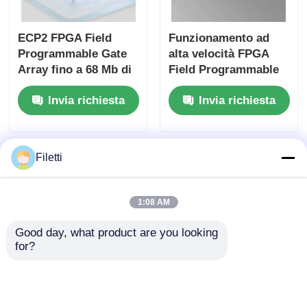
ECP2 FPGA Field
Funzionamento ad
Programmable Gate
alta velocità FPGA
Array fino a 68 Mb di
Field Programmable
RAM di blocco e 6 Us
Gate Array ECP2 con
Invia richiesta
Invia richiesta
Settling Time per
tensione di
sistemi digitali
alimentazione
flessibili
analogica da 2,7 V a
5,5 V
Filetti
1:08 AM
Good day, what product are you looking 
for?
Array di gate
Processamento del
programmabile sul
segnale digitale