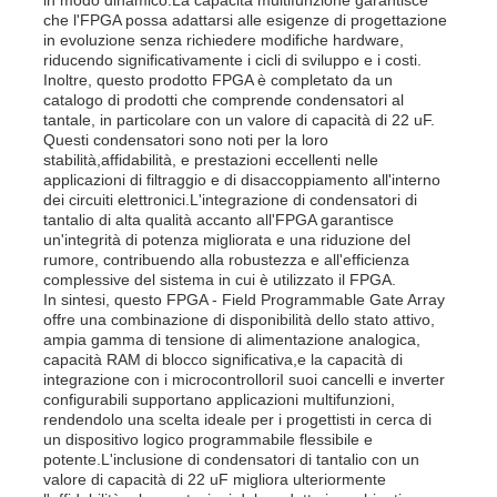
che l'FPGA possa adattarsi alle esigenze di progettazione
in evoluzione senza richiedere modifiche hardware,
riducendo significativamente i cicli di sviluppo e i costi.
Su di noi
Inoltre, questo prodotto FPGA è completato da un
catalogo di prodotti che comprende condensatori al
tantale, in particolare con un valore di capacità di 22 uF.
Visita alla fabbrica
Questi condensatori sono noti per la loro
stabilità,affidabilità, e prestazioni eccellenti nelle
applicazioni di filtraggio e di disaccoppiamento all'interno
dei circuiti elettronici.L'integrazione di condensatori di
Controllo Qualità
tantalio di alta qualità accanto all'FPGA garantisce
un'integrità di potenza migliorata e una riduzione del
rumore, contribuendo alla robustezza e all'efficienza
Contattaci
complessive del sistema in cui è utilizzato il FPGA.
In sintesi, questo FPGA - Field Programmable Gate Array
offre una combinazione di disponibilità dello stato attivo,
ampia gamma di tensione di alimentazione analogica,
Notizie
capacità RAM di blocco significativa,e la capacità di
integrazione con i microcontrolloriI suoi cancelli e inverter
configurabili supportano applicazioni multifunzioni,
Casi
rendendolo una scelta ideale per i progettisti in cerca di
un dispositivo logico programmabile flessibile e
potente.L'inclusione di condensatori di tantalio con un
valore di capacità di 22 uF migliora ulteriormente
FPGA Field Programmable Gate Array