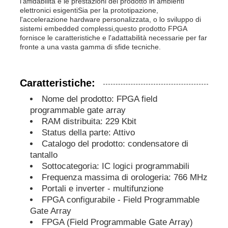
l'affidabilità e le prestazioni del prodotto in ambienti
elettronici esigentiSia per la prototipazione,
l'accelerazione hardware personalizzata, o lo sviluppo di
Unità del microcontroller di MCU
sistemi embedded complessi,questo prodotto FPGA
fornisce le caratteristiche e l'adattabilità necessarie per far
fronte a una vasta gamma di sfide tecniche.
Sistema SOC su chip
Caratteristiche:
IC MPU
Nome del prodotto: FPGA field
programmable gate array
RAM distribuita: 229 Kbit
CPLD PLD
Status della parte: Attivo
Catalogo del prodotto: condensatore di
tantallo
Detettore termico a infrarossi
Sottocategoria: IC logici programmabili
Frequenza massima di orologeria: 766 MHz
Chip di DSP IC
Portali e inverter - multifunzione
FPGA configurabile - Field Programmable
Gate Array
Chip di memoria di DRAM
FPGA (Field Programmable Gate Array)