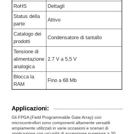
RoHS
Dettagli
Circuiti integrati RF
Status della
Attivo
parte
Componenti elettronici
Catalogo dei
Condensatore di tantallo
prodotti
Programmazione PLC
Tensione di
alimentazione
2.7 V a 5,5 V
analogica
Modulo GPS
Blocca la
Fino a 68 Mb
RAM
Modulo a radiofrequenza
Modulo di alimentazione
Applicazioni:
Gli FPGA (Field Programmable Gate Array) con
microcontrollori sono componenti altamente versatili
Relè semi conduttore
ampiamente utilizzati in varie occasioni e scenari di
applicazione.con un'unità di accensione superiore a 20