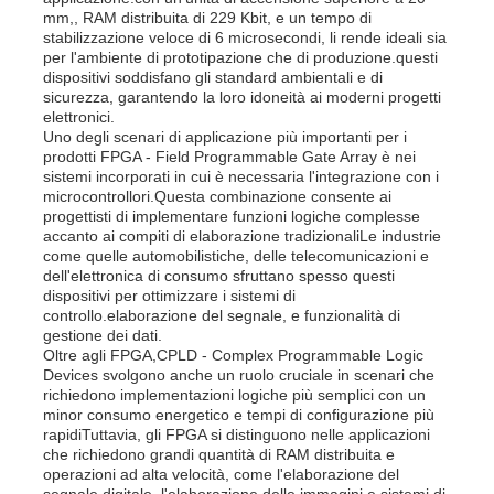
mm,, RAM distribuita di 229 Kbit, e un tempo di
stabilizzazione veloce di 6 microsecondi, li rende ideali sia
Antenna di comunicazione
per l'ambiente di prototipazione che di produzione.questi
dispositivi soddisfano gli standard ambientali e di
sicurezza, garantendo la loro idoneità ai moderni progetti
Connettore
elettronici.
Uno degli scenari di applicazione più importanti per i
prodotti FPGA - Field Programmable Gate Array è nei
sistemi incorporati in cui è necessaria l'integrazione con i
Chip di gestione dell'energia
microcontrollori.Questa combinazione consente ai
progettisti di implementare funzioni logiche complesse
accanto ai compiti di elaborazione tradizionaliLe industrie
come quelle automobilistiche, delle telecomunicazioni e
dell'elettronica di consumo sfruttano spesso questi
dispositivi per ottimizzare i sistemi di
controllo.elaborazione del segnale, e funzionalità di
gestione dei dati.
Oltre agli FPGA,CPLD - Complex Programmable Logic
Devices svolgono anche un ruolo cruciale in scenari che
richiedono implementazioni logiche più semplici con un
minor consumo energetico e tempi di configurazione più
rapidiTuttavia, gli FPGA si distinguono nelle applicazioni
che richiedono grandi quantità di RAM distribuita e
operazioni ad alta velocità, come l'elaborazione del
segnale digitale, l'elaborazione delle immagini,e sistemi di