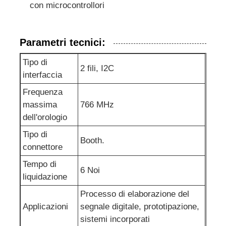
con microcontrollori
chip del eeprom
Parametri tecnici:
Chip PSRAM
Tipo di
2 fili, I2C
interfaccia
Chip SRAM
Frequenza
massima
766 MHz
dell'orologio
Non Flash
Tipo di
Booth.
connettore
IC EPROM
Tempo di
6 Noi
liquidazione
CI UART
Processo di elaborazione del
Applicazioni
segnale digitale, prototipazione,
ADC DAC
sistemi incorporati