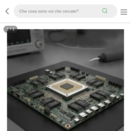
1
/
1