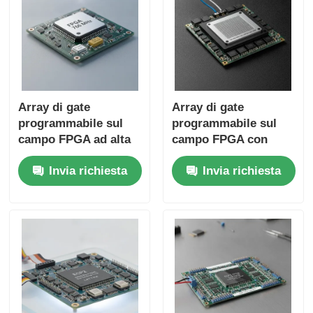
Array di gate
Array di gate
programmabile sul
programmabile sul
campo FPGA ad alta
campo FPGA con
velocità da 766 MHz
frequenza di clock
Invia richiesta
Invia richiesta
con condensatore al
massima di 766 MHz
tantalio da 22 uF e
RAM distribuita di
tempo di
229 Kbit e interfaccia
assestamento di 6
I2C a 2 fili
microsecondi