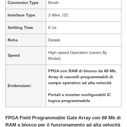
Connector Type
Booth
Interface Type
2-Wire, I2C
Settling Time
6 Us
Rohs
Details
High-speed Operation (varies By
Speed
Model)
FPGA con RAM di blocco da 68 Mb
,
Array di cancelli programmabili di
campo operativo ad alta velocità
Evidenziare:
,
Portali e inverter configurabili IC
logica programmabile
FPGA Field Programmable Gate Array con 68 Mb di
RAM a blocco per il funzionamento ad alta velocità