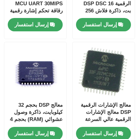
الرقمية DSP DSC 16
MCU UART 30MIPS
بت، ذاكرة فلاش 256
رقاقة تحكم إشارة رقمية
كيلوبايت وذاكرة وصول
عالية الأداء 16 بت
إرسال استفسار
إرسال استفسار
عشوائي ثابت 30
DSPIC30F2010-30I/SP
كيلوبايت، مع معالجات
تناظرية متقدمة
DSPIC33FJ256GP710A-
I/PF
معالج الإشارات الرقمية
معالج DSP بحجم 32
DSP معالج الإشارات
كيلوبايت، ذاكرة وصول
الرقمية عالي السرعة
عشوائي (RAM) بحجم 4
DsPIC33EP256MC204-
كيلوبايت، بتردد 60
إرسال استفسار
إرسال استفسار
I/PT
ميجاهرتز،