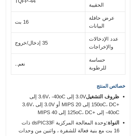
TQFP-44
الحقيبة
وحدة متحكم MCU
عرض حافلة
16 بت
البيانات
نظام على رقاقة
عدد الإدخالات
35 إدخال/خروج
والإخراجات
وحدة تحكم MPU
حساسة
نعم..
للرطوبة
CPLD PLD
خصائص المنتج
كاشف الحرارة تحت الحمراء
ظروف التشغيل
3.0V إلى 3.6V، -40oC إلى
+150oC، DC إلى 20 MIPS أو 3.0V إلى 3.6V،
رقاقة IC DSP
-40oC إلى +125oC، DC إلى 40 MIPS
النواة:
وحدة المعالجة المركزية dsPIC33F ذات
16 بت مع بنية فعالة للشفرة ، واثنين من وحدات
شريحة ذاكرة DRAM