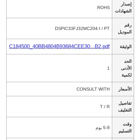
إصدار
ROHS
الشهادات
رقم
DSPIC33FJ32MC204-I / PT
الموديل
C184500_40BB4804B93684CEE30...B2.pdf
الوثيقة
الحد
الأدنى
1
لكمية
الأسعار
CONSULT WITH
تفاصيل
T / R
التغليف
وقت
5-8 يوم
التسليم