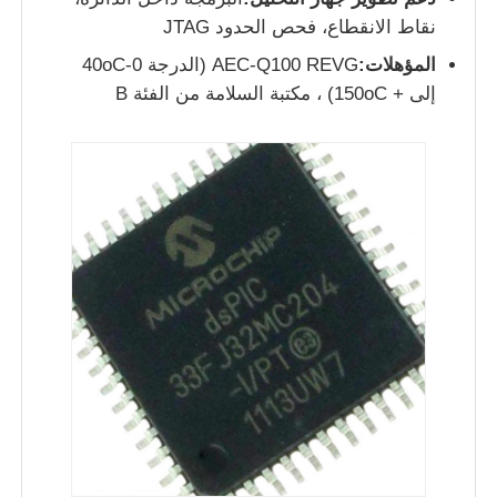
نقاط الانقطاع، فحص الحدود JTAG
الدوائر المتكاملة الراديوية
المؤهلات:
AEC-Q100 REVG (الدرجة 0-40oC
إلى + 150oC) ، مكتبة السلامة من الفئة B
مكونات الكترونية
برمجة PLC
وحدة GPS
وحدة ترددات الراديو
وحدة الطاقة
ترحيل الحالة الصلبة