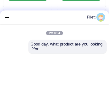
DSPIC33EP32MC204-
I/PT
Filetti
8:34 PM
Good day, what product are you looking 
for?
DSP DSC معالجات
معالج إشارة رقمية 16
إشارة رقمية وحدة تحكم
بت نقطة ثابتة
32 بت CMOS ثابت
TMS320VC5416PGE160
TMS320F2810PBKA
إرسال استفسار
إرسال استفسار
منزل
حول نا
اتصل بنا
Desktop Site
خريطة الموقع
سياسة الخصوصية