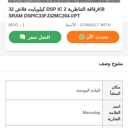
32 كيلوبايت فلاش DSP IC رقاقة التناظرية 2KB
SRAM DSPIC33FJ32MC204-I/PT
الأسعار：CONSULT WITH
MOQ：1
نتحدث الآن
افضل سعر
منتوج وصف
مكان
المادة الموحدة
المنشأ
اسم
العلامة
Microchip
التجارية