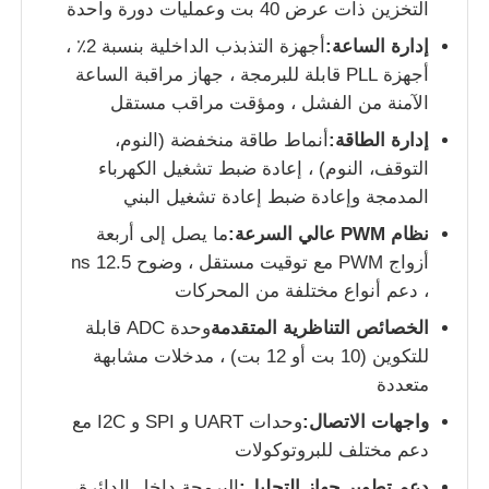
التخزين ذات عرض 40 بت وعمليات دورة واحدة
إدارة الساعة:
أجهزة التذبذب الداخلية بنسبة 2٪ ،
رقاقة eeprom
أجهزة PLL قابلة للبرمجة ، جهاز مراقبة الساعة
الآمنة من الفشل ، ومؤقت مراقب مستقل
شريحة PSRAM
إدارة الطاقة:
أنماط طاقة منخفضة (النوم،
التوقف، النوم) ، إعادة ضبط تشغيل الكهرباء
شريحة SRAM
المدمجة وإعادة ضبط إعادة تشغيل البني
نظام PWM عالي السرعة:
ما يصل إلى أربعة
ولا فلاش
أزواج PWM مع توقيت مستقل ، وضوح 12.5 ns
، دعم أنواع مختلفة من المحركات
الخصائص التناظرية المتقدمة
وحدة ADC قابلة
ذاكرة القراءة فقط القابلة للمسح والبرمجة (EPROM) IC
للتكوين (10 بت أو 12 بت) ، مدخلات مشابهة
متعددة
IC UART
واجهات الاتصال:
وحدات UART و SPI و I2C مع
دعم مختلف للبروتوكولات
إدارة التحكم في الطاقة
دعم تطوير جهاز التحليل:
البرمجة داخل الدائرة،