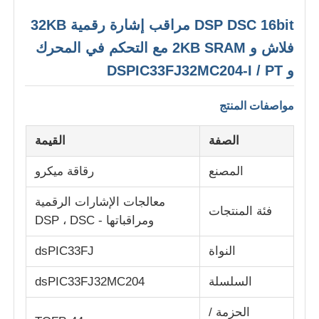
DSP DSC 16bit مراقب إشارة رقمية 32KB
حولنا
فلاش و 2KB SRAM مع التحكم في المحرك
و DSPIC33FJ32MC204-I / PT
جولة في المصنع
مواصفات المنتج
مراقبة الجودة
الصفة
القيمة
المصنع
رقاقة ميكرو
اتصل بنا
معالجات الإشارات الرقمية
فئة المنتجات
ومراقباتها - DSP ، DSC
أخبار
النواة
dsPIC33FJ
القضايا
السلسلة
dsPIC33FJ32MC204
مجموعة بوابة قابلة للبرمجة في مجال FPGA
الحزمة /