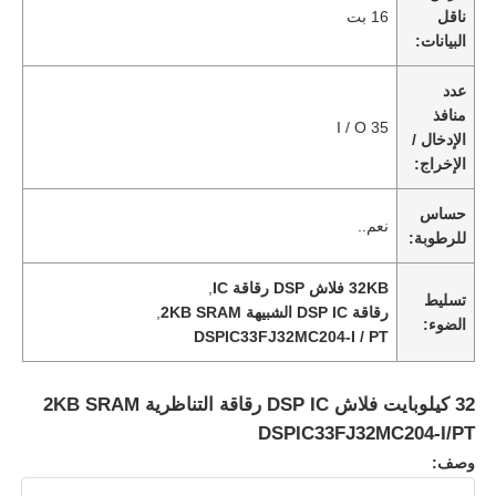
ناقل
16 بت
البيانات:
عدد
منافذ
35 I / O
الإدخال /
الإخراج:
حساس
نعم..
للرطوبة:
32KB فلاش DSP رقاقة IC
,
تسليط
رقاقة DSP IC الشبيهة 2KB SRAM
,
الضوء:
DSPIC33FJ32MC204-I / PT
الصفحة الرئيسية
32 كيلوبايت فلاش DSP IC رقاقة التناظرية 2KB SRAM
المنتجات
DSPIC33FJ32MC204-I/PT
وصف:
فيديوهات