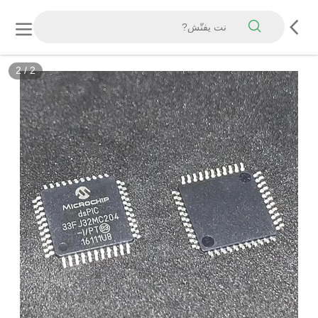
2
/
2