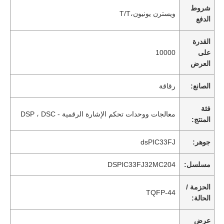
شروط
ويسترن يونيون،T/T
الدفع
القدرة
على
10000
العرض
الصانع:
رقاقة
فئة
معالجات ووحدات تحكم الإشارة الرقمية - DSP ، DSC
المنتج:
جوهر:
dsPIC33FJ
مسلسل:
DSPIC33FJ32MC204
الحزمة /
TQFP-44
الحالة:
عرض