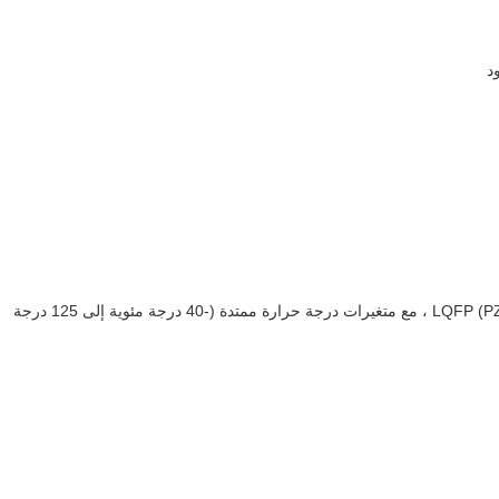
متوفر في خيارات الحزمة المتعددة بما في ذلك 100 دبوس LQFP (PZ) ، مع متغيرات درجة حرارة ممتدة (-40 درجة مئوية إلى 125 درجة