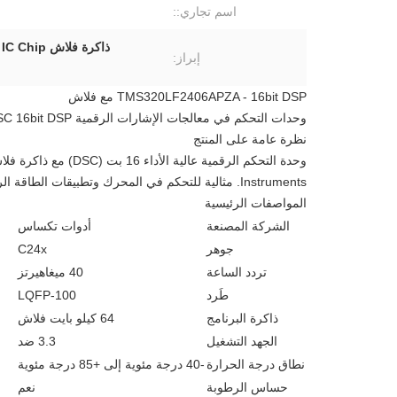
اسم تجاري::
ذاكرة فلاش DSP IC Chip,شريحة DSP IC 16 بت,TMS320LF2406APZA
إبراز:
TMS320LF2406APZA - 16bit DSP مع فلاش
وحدات التحكم في معالجات الإشارات الرقمية DSP DSC 16bit DSP مع فلاش TMS320LF2406APZA
نظرة عامة على المنتج
Instruments. مثالية للتحكم في المحرك وتطبيقات الطاقة الرقمية.
المواصفات الرئيسية
الشركة المصنعة
أدوات تكساس
جوهر
C24x
تردد الساعة
40 ميغاهيرتز
طَرد
LQFP-100
ذاكرة البرنامج
64 كيلو بايت فلاش
الجهد التشغيل
3.3 ضد
نطاق درجة الحرارة
-40 درجة مئوية إلى +85 درجة مئوية
حساس الرطوبة
نعم