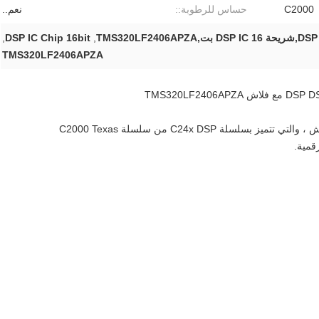
C2000
حساس للرطوبة::
نعم..
,
DSP IC Chip 16bit
,
TMS320LF2406APZA
وحدة التحكم الرقمية عالية الأداء 16 بت (DSC) مع ذاكرة فلاش ، والتي تتميز بسلسلة C24x DSP من سلسلة C2000 Texas