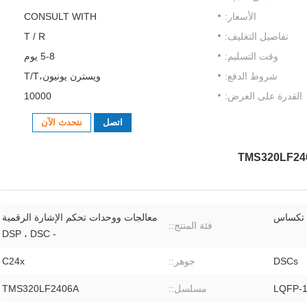
الأسعار:
CONSULT WITH
تفاصيل التغليف:
T / R
وقت التسليم:
5-8 يوم
شروط الدفع:
ويسترن يونيون،T/T
القدرة على العرض:
10000
اتصل
نتحدث الآن
 تكساس
معالجات ووحدات تحكم الإشارة الرقمية
فئة المنتج::
- DSP ، DSC
DSCs
جوهر::
C24x
LQFP-
مسلسل::
TMS320LF2406A