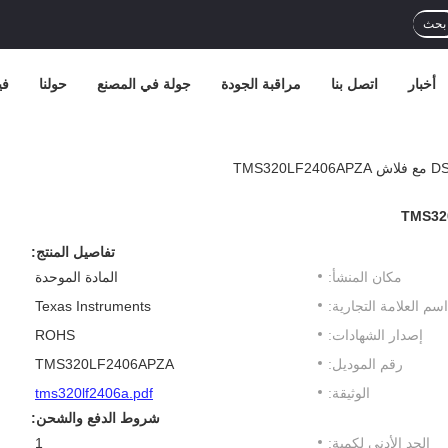
بحث
أخبار
اتصل بنا
مراقبة الجودة
جولة في المصنع
حولنا
في
تفاصيل المنتج:
مكان المنشأ:
المادة الموحدة
اسم العلامة التجارية:
Texas Instruments
إصدار الشهادات:
ROHS
رقم الموديل:
TMS320LF2406APZA
الوثيقة:
tms320lf2406a.pdf
شروط الدفع والشحن:
الحد الأدنى لكمية:
1