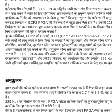
सिग्नल प्रोसेसिंग अनुप्रयोगों के लिए एक आदर्श विकल्प बनाता है, जहां जटिल एल्गोरिदम और
है।
प्रोटोटाइपिंग परिदृश्यों में, ECP2 FPGA अद्वितीय लचीलापन और विन्यास प्रदान करता ह
लाभ उठा सकते हैं ताकि विशिष्ट परियोजना आवश्यकताओं के अनुरूप कस्टम लॉजिक सर्किट
हार्डवेयर के निर्माण की आवश्यकता के बिना पुनरावर्ती डिजाइन सुधार और परीक्षण की 
एम्बेडेड सिस्टम भी ECP2 FPGA की विशेषताओं से बहुत लाभान्वित होते हैं। इसकी 22
नियंत्रण तर्क के कार्यान्वयनबूथ कनेक्टर प्रकार अन्य सिस्टम घटकों के साथ विश्वसनीय और 
निर्बाध एकीकरण की सुविधा प्रदान करता है।
इसके अतिरिक्त, ECP2 की क्षमताएं CPLD (Complex Programmable Logic Devices
तर्क कार्यों को लागू करने के लिए किया जा सकता है जो बहुआयामी और विन्यास योग्य दोनो
औद्योगिक, ऑटोमोटिव, दूरसंचार और उपभोक्ता इलेक्ट्रॉनिक्स अनुप्रयोगों की एक विस्तृत
आवश्यकताओं को पूरा करने के लिए अनुकूलन योग्य तर्क समाधान आवश्यक हैं.
सारांश में, ECP2 FPGA उच्च गति संचालन और लचीले तर्क विन्यास की आवश्यकता वाले पर
प्रसंस्करण, प्रोटोटाइपिंग,और एम्बेडेड सिस्टम, बहु-कार्यात्मक गेट और इन्वर्टर, 229 K
जैसी सुविधाओं द्वारा समर्थित,इसे आधुनिक प्रोग्रामेबल लॉजिक जरूरतों के लिए एक मजब
अनुकूलन:
हमारे एफपीजीए फील्ड प्रोग्राम करने योग्य गेट सरणी उत्पाद आपके विशिष्ट डिजाइन आव
सेवाएं प्रदान करता है। एक एनालॉग आपूर्ति वोल्टेज रेंज के साथ 2.7 वी से 5.5 वी, यह उ
है।
229 Kbit की वितरित रैम के साथ, FPGA जटिल तार्किक कार्यों को कुशलतापूर्वक लागू करन
कार्यों के लिए इष्टतम प्रदर्शन की गारंटी देता है.
केवल 6 माइक्रोसेकंड के एक स्थिर समय के साथ डिजाइन, हमारे FPGA तेजी से संकेत स्थ