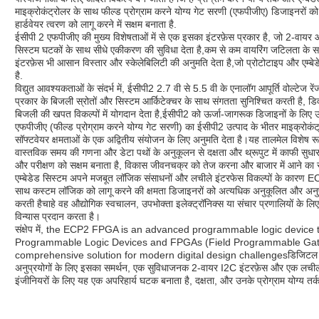
माइक्रोकंट्रोलर के साथ फील्ड प्रोग्राम करने योग्य गेट सरणी (एफपीजीए) डिजाइनरों क
हार्डवेयर त्वरण को लागू करने में सक्षम बनाता है.
ईसीपी 2 एफपीजीए की मुख्य विशेषताओं में से एक इसका इंटरफ़ेस प्रकार है, जो 2-वाय
सिस्टम घटकों के साथ सीधे एकीकरण की सुविधा देता है,कम से कम वायरिंग जटिलता के 
इंटरफ़ेस भी आसान विस्तार और स्केलेबिलिटी की अनुमति देता है,जो प्रोटोटाइप और एम्बेडेड
है.
विद्युत आवश्यकताओं के संदर्भ में, ईसीपी2 2.7 वी से 5.5 वी के एनालॉग आपूर्ति वोल्टेज र
प्रकार के बिजली स्रोतों और सिस्टम आर्किटेक्चर के साथ संगतता सुनिश्चित करती है, डि
बिजली की खपत विकल्पों में योगदान देता है,ईसीपी2 को ऊर्जा-जागरूक डिजाइनों के लिए उ
एफपीजीए (फील्ड प्रोग्राम करने योग्य गेट सरणी) का ईसीपी2 उत्पाद के भीतर माइक्रोकंट्
सॉफ्टवेयर क्षमताओं के एक अद्वितीय संयोजन के लिए अनुमति देता है।यह तालमेल विशेष रूप स
वास्तविक समय की गणना और डेटा पथों के अनुकूलन से दक्षता और थ्रूपुट में काफी सुधार 
और परीक्षण को सक्षम बनाता है, विकास जीवनचक्र को तेज करना और बाजार में आने 
एम्बेडेड सिस्टम अपने मजबूत लॉजिक संसाधनों और लचीले इंटरफेस विकल्पों के कारण EC
साथ कस्टम लॉजिक को लागू करने की क्षमता डिजाइनरों को अत्यधिक अनुकूलित और अनु
करती हैचाहे वह औद्योगिक स्वचालन, उपभोक्ता इलेक्ट्रॉनिक्स या संचार प्रणालियों के लिए
विन्यास प्रदान करता है।
संक्षेप में, the ECP2 FPGA is an advanced programmable logic devic
Programmable Logic Devices and FPGAs (Field Programmable Gate A
comprehensive solution for modern digital design challengesडिजिटल सिग्नल प्
अनुप्रयोगों के लिए इसका समर्थन, एक सुविधाजनक 2-वायर I2C इंटरफ़ेस और एक लचीली ए
इंजीनियरों के लिए यह एक अपरिहार्य घटक बनाता है, दक्षता, और उनके प्रोग्राम योग्य तर्क