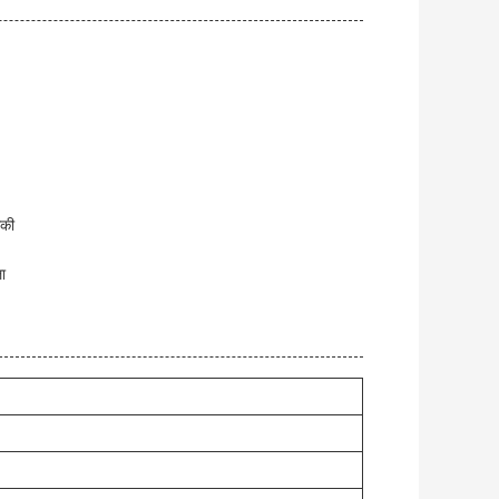
िकी
ा