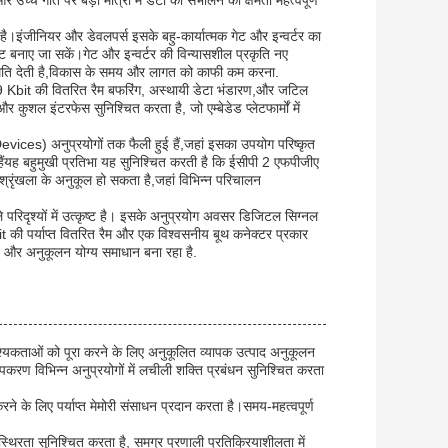
 उच्च गति पर बड़ी मात्रा में डेटा को संभालने की क्षमता महत्वपूर्ण
ै।इंजीनियर और डेवलपर्स इसके बहु-कार्यात्मक गेट और इन्वर्टर का
 बनाए जा सकें।गेट और इन्वर्टर की विन्यासशील प्रकृति नए
अनुमति देती है,विकास के समय और लागत को काफी कम करना.
9 Kbit की वितरित रैम बफरिंग, अस्थायी डेटा भंडारण,और जटिल
कुशल इंटरफेस सुनिश्चित करता है, जो एम्बेडेड प्लेटफार्मों में
) अनुप्रयोगों तक फैली हुई हैं,जहां इसका उपयोग परिष्कृत
ं हैंयह बहुमुखी प्रतिभा यह सुनिश्चित करती है कि ईसीपी 2 एफपीजीए
 श्रृंखला के अनुकूल हो सकता है,जहां विभिन्न परिचालन
िदृश्यों में उत्कृष्ट है। इसके अनुप्रयोग अवसर डिजिटल सिग्नल
bit की पर्याप्त वितरित रैम और एक विश्वसनीय बूथ कनेक्टर प्रकार
ूत और अनुकूलन योग्य समाधान बना रहा है.
श्यकताओं को पूरा करने के लिए अनुकूलित व्यापक उत्पाद अनुकूलन
पकरण विभिन्न अनुप्रयोगों में लचीली शक्ति प्रबंधन सुनिश्चित करता
े के लिए पर्याप्त मेमोरी संसाधन प्रदान करता है।समय-महत्वपूर्ण
िरता सुनिश्चित करता है, समग्र प्रणाली प्रतिक्रियाशीलता में