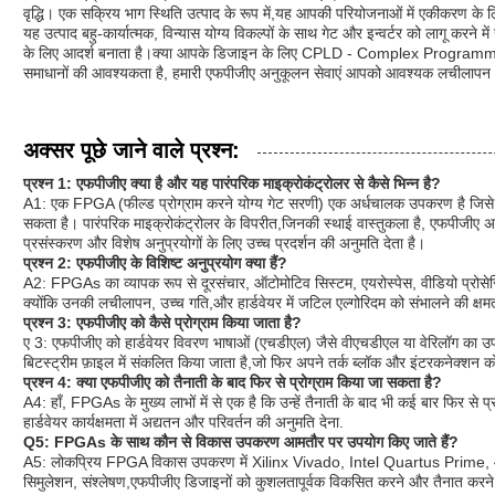
वृद्धि। एक सक्रिय भाग स्थिति उत्पाद के रूप में,यह आपकी परियोजनाओं में एकीकरण के 
यह उत्पाद बहु-कार्यात्मक, विन्यास योग्य विकल्पों के साथ गेट और इन्वर्टर को लागू करने मे
के लिए आदर्श बनाता है।क्या आपके डिजाइन के लिए CPLD - Complex Programmab
समाधानों की आवश्यकता है, हमारी एफपीजीए अनुकूलन सेवाएं आपको आवश्यक लचीलापन औ
अक्सर पूछे जाने वाले प्रश्न:
प्रश्न 1: एफपीजीए क्या है और यह पारंपरिक माइक्रोकंट्रोलर से कैसे भिन्न है?
A1: एक FPGA (फील्ड प्रोग्राम करने योग्य गेट सरणी) एक अर्धचालक उपकरण है जिसे जट
सकता है। पारंपरिक माइक्रोकंट्रोलर के विपरीत,जिनकी स्थाई वास्तुकला है, एफपीजीए अनुक
प्रसंस्करण और विशेष अनुप्रयोगों के लिए उच्च प्रदर्शन की अनुमति देता है।
प्रश्न 2: एफपीजीए के विशिष्ट अनुप्रयोग क्या हैं?
A2: FPGAs का व्यापक रूप से दूरसंचार, ऑटोमोटिव सिस्टम, एयरोस्पेस, वीडियो प्रोसेसिंग
क्योंकि उनकी लचीलापन, उच्च गति,और हार्डवेयर में जटिल एल्गोरिदम को संभालने की क्षम
प्रश्न 3: एफपीजीए को कैसे प्रोग्राम किया जाता है?
ए 3: एफपीजीए को हार्डवेयर विवरण भाषाओं (एचडीएल) जैसे वीएचडीएल या वेरिलॉग का उ
बिटस्ट्रीम फ़ाइल में संकलित किया जाता है,जो फिर अपने तर्क ब्लॉक और इंटरकनेक्शन 
प्रश्न 4: क्या एफपीजीए को तैनाती के बाद फिर से प्रोग्राम किया जा सकता है?
A4: हाँ, FPGAs के मुख्य लाभों में से एक है कि उन्हें तैनाती के बाद भी कई बार फिर 
हार्डवेयर कार्यक्षमता में अद्यतन और परिवर्तन की अनुमति देना.
Q5: FPGAs के साथ कौन से विकास उपकरण आमतौर पर उपयोग किए जाते हैं?
A5: लोकप्रिय FPGA विकास उपकरण में Xilinx Vivado, Intel Quartus Prime, औ
सिमुलेशन, संश्लेषण,एफपीजीए डिजाइनों को कुशलतापूर्वक विकसित करने और तैनात करने के