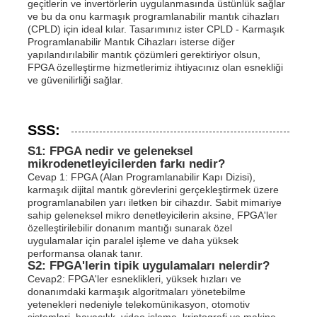
geçitlerin ve invertörlerin uygulanmasında üstünlük sağlar
ve bu da onu karmaşık programlanabilir mantık cihazları
(CPLD) için ideal kılar. Tasarımınız ister CPLD - Karmaşık
Programlanabilir Mantık Cihazları isterse diğer
yapılandırılabilir mantık çözümleri gerektiriyor olsun,
FPGA özelleştirme hizmetlerimiz ihtiyacınız olan esnekliği
ve güvenilirliği sağlar.
SSS:
S1: FPGA nedir ve geleneksel
mikrodenetleyicilerden farkı nedir?
Cevap 1: FPGA (Alan Programlanabilir Kapı Dizisi),
karmaşık dijital mantık görevlerini gerçekleştirmek üzere
programlanabilen yarı iletken bir cihazdır. Sabit mimariye
sahip geleneksel mikro denetleyicilerin aksine, FPGA'ler
özelleştirilebilir donanım mantığı sunarak özel
uygulamalar için paralel işleme ve daha yüksek
performansa olanak tanır.
S2: FPGA'lerin tipik uygulamaları nelerdir?
Cevap2: FPGA'ler esneklikleri, yüksek hızları ve
donanımdaki karmaşık algoritmaları yönetebilme
yetenekleri nedeniyle telekomünikasyon, otomotiv
sistemleri, havacılık, video işleme, kriptografi ve makine