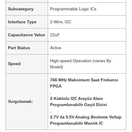
Subcategory
Programmable Logic ICs
Interface Type
2-Wire, I2C
Capacitance Value
22uF
Part Status
Active
High-speed Operation (varies By
Speed
Model)
766 MHz Maksimum Saat Frekansı
FPGA
,
2-Kablolu I2C Arayüz Alanı
Vurgulamak:
Programlanabilir Geçit Dizisi
,
2.7V ila 5.5V Analog Besleme Voltajı
Programlanabilir Mantık IC