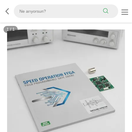
1
/
1