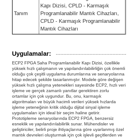
Kapı Dizisi, CPLD - Karmaşık
İletişim Anteni
Tanım
Programlanabilir Mantık Cihazları,
CPLD - Karmaşık Programlanabilir
Mantık Cihazları
Bağlayıcı
Güç yönetimi çipi
Uygulamalar:
ECP2 FPGA Saha Programlanabilir Kapı Dizisi, özellikle
yüksek hızlı çalışmanın ve yapılandırılabilirliğin çok önemli
olduğu çok çeşitli uygulama durumlarına ve senaryolarına
hitap edecek şekilde tasarlanmıştır. Modele göre değişen
yüksek hızlı çalışma yetenekleri sayesinde ECP2, hızlı veri
işleme ve gerçek zamanlı yanıtlar gerektiren zorlu
ortamlar için çok uygundur. Bu, onu, karmaşık
algoritmaları ve büyük hacimli verileri yüksek hızlarda
işleme yeteneğinin kritik olduğu dijital sinyal işleme
uygulamaları için ideal bir seçim haline getirir.
Prototipleme senaryolarında ECP2 FPGA, benzersiz
esneklik ve yapılandırılabilirlik sunar. Mühendisler ve
geliştiriciler, belirli proje ihtiyaçlarına göre uyarlanmış özel
mantık devreleri oluşturmak için çok işlevli geçitlerden ve