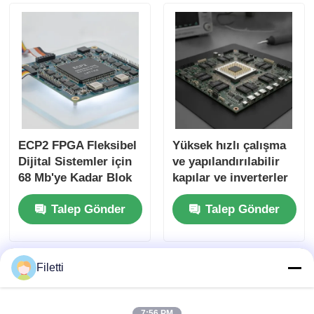
Zamanı ile
ECP2 FPGA Fleksibel
Yüksek hızlı çalışma
Dijital Sistemler için
ve yapılandırılabilir
68 Mb'ye Kadar Blok
kapılar ve inverterler
RAM ve 6 Us
için 68 Mb Blok RAM
Talep Gönder
Talep Gönder
Düzeltme Zamanı ile
ile FPGA Alan
Alan Programlanabilir
Programlanabilir Kapı
Geçit Dizini
Dizisi
Filetti
7:56 PM