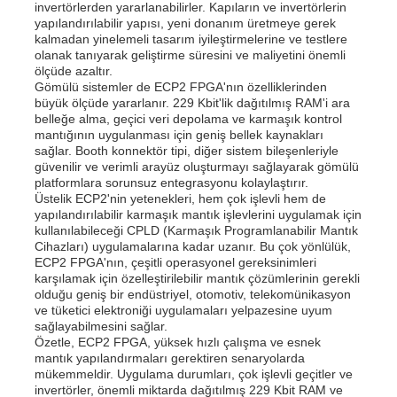
invertörlerden yararlanabilirler. Kapıların ve invertörlerin
yapılandırılabilir yapısı, yeni donanım üretmeye gerek
kalmadan yinelemeli tasarım iyileştirmelerine ve testlere
olanak tanıyarak geliştirme süresini ve maliyetini önemli
ölçüde azaltır.
Gömülü sistemler de ECP2 FPGA'nın özelliklerinden
büyük ölçüde yararlanır. 229 Kbit'lik dağıtılmış RAM'i ara
belleğe alma, geçici veri depolama ve karmaşık kontrol
mantığının uygulanması için geniş bellek kaynakları
sağlar. Booth konnektör tipi, diğer sistem bileşenleriyle
güvenilir ve verimli arayüz oluşturmayı sağlayarak gömülü
platformlara sorunsuz entegrasyonu kolaylaştırır.
Üstelik ECP2'nin yetenekleri, hem çok işlevli hem de
yapılandırılabilir karmaşık mantık işlevlerini uygulamak için
kullanılabileceği CPLD (Karmaşık Programlanabilir Mantık
Cihazları) uygulamalarına kadar uzanır. Bu çok yönlülük,
ECP2 FPGA'nın, çeşitli operasyonel gereksinimleri
karşılamak için özelleştirilebilir mantık çözümlerinin gerekli
olduğu geniş bir endüstriyel, otomotiv, telekomünikasyon
ve tüketici elektroniği uygulamaları yelpazesine uyum
sağlayabilmesini sağlar.
Özetle, ECP2 FPGA, yüksek hızlı çalışma ve esnek
mantık yapılandırmaları gerektiren senaryolarda
mükemmeldir. Uygulama durumları, çok işlevli geçitler ve
invertörler, önemli miktarda dağıtılmış 229 Kbit RAM ve