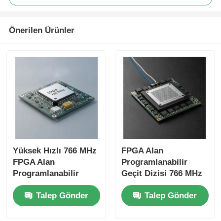
Önerilen Ürünler
Yüksek Hızlı 766 MHz
FPGA Alan
FPGA Alan
Programlanabilir
Programlanabilir
Geçit Dizisi 766 MHz
Geçit Dizisi 22uF
Maksimum Saat
Talep Gönder
Talep Gönder
Tantalum
Frekansı 229 Kbit
Kondensatörü ve 6
Dağıtılmış RAM ve 2
Mikrosaniye Yerleşim
Tel I2C Arayüzü