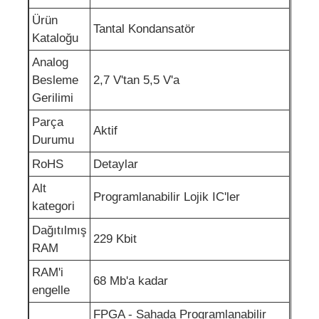
Ürün
Tantal Kondansatör
RF entegre devreler
Kataloğu
Analog
Elektronik parçalar
Besleme
2,7 V'tan 5,5 V'a
Gerilimi
PLC Programlama
Parça
Aktif
Durumu
RoHS
Detaylar
GPS Modülü
Alt
Programlanabilir Lojik IC'ler
kategori
Radyo Frekans Modülü
Dağıtılmış
229 Kbit
RAM
Güç modülü
RAM'i
68 Mb'a kadar
engelle
Katı hal rölesi
FPGA - Sahada Programlanabilir