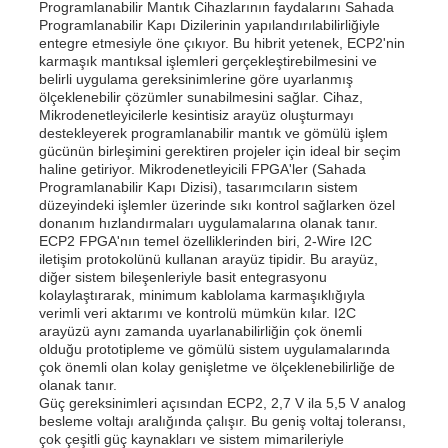
Programlanabilir Mantık Cihazlarının faydalarını Sahada
Programlanabilir Kapı Dizilerinin yapılandırılabilirliğiyle
entegre etmesiyle öne çıkıyor. Bu hibrit yetenek, ECP2'nin
karmaşık mantıksal işlemleri gerçekleştirebilmesini ve
belirli uygulama gereksinimlerine göre uyarlanmış
ölçeklenebilir çözümler sunabilmesini sağlar. Cihaz,
Mikrodenetleyicilerle kesintisiz arayüz oluşturmayı
destekleyerek programlanabilir mantık ve gömülü işlem
gücünün birleşimini gerektiren projeler için ideal bir seçim
haline getiriyor. Mikrodenetleyicili FPGA'ler (Sahada
Programlanabilir Kapı Dizisi), tasarımcıların sistem
düzeyindeki işlemler üzerinde sıkı kontrol sağlarken özel
donanım hızlandırmaları uygulamalarına olanak tanır.
ECP2 FPGA'nın temel özelliklerinden biri, 2-Wire I2C
iletişim protokolünü kullanan arayüz tipidir. Bu arayüz,
diğer sistem bileşenleriyle basit entegrasyonu
kolaylaştırarak, minimum kablolama karmaşıklığıyla
verimli veri aktarımı ve kontrolü mümkün kılar. I2C
Evde
arayüzü aynı zamanda uyarlanabilirliğin çok önemli
olduğu prototipleme ve gömülü sistem uygulamalarında
çok önemli olan kolay genişletme ve ölçeklenebilirliğe de
Ürünler
olanak tanır.
Güç gereksinimleri açısından ECP2, 2,7 V ila 5,5 V analog
besleme voltajı aralığında çalışır. Bu geniş voltaj toleransı,
çok çeşitli güç kaynakları ve sistem mimarileriyle
Videolar