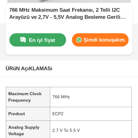
766 MHz Maksimum Saat Frekansı, 2 Telli I2C
Arayüzü ve 2,7V - 5,5V Analog Besleme Gerilimi
ile ECP2 FPGA Sahada Programlanabilir Kapı
Dizisi
Şimdi konuşalım.
En iyi fiyat
ÜRüN AçıKLAMASı
Maximum Clock
766 MHz
Frequency
Product
ECP2
Analog Supply
2.7 V To 5.5 V
Voltage