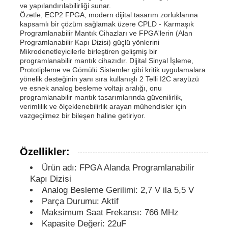
ve yapılandırılabilirliği sunar.
Özetle, ECP2 FPGA, modern dijital tasarım zorluklarına
kapsamlı bir çözüm sağlamak üzere CPLD - Karmaşık
MCU Mikrodenetleyici Birimi
Programlanabilir Mantık Cihazları ve FPGA'lerin (Alan
Programlanabilir Kapı Dizisi) güçlü yönlerini
Mikrodenetleyicilerle birleştiren gelişmiş bir
SOC (Sistem Üzerinde Çip)
programlanabilir mantık cihazıdır. Dijital Sinyal İşleme,
Prototipleme ve Gömülü Sistemler gibi kritik uygulamalara
yönelik desteğinin yanı sıra kullanışlı 2 Telli I2C arayüzü
ve esnek analog besleme voltajı aralığı, onu
MPU IC
programlanabilir mantık tasarımlarında güvenilirlik,
verimlilik ve ölçeklenebilirlik arayan mühendisler için
vazgeçilmez bir bileşen haline getiriyor.
CPLD PLD
Özellikler:
Kızılötesi ısı dedektörü
Ürün adı: FPGA Alanda Programlanabilir
Kapı Dizisi
DSP IC Çipi
Analog Besleme Gerilimi: 2,7 V ila 5,5 V
Parça Durumu: Aktif
Maksimum Saat Frekansı: 766 MHz
DRAM Bellek Çipleri
Kapasite Değeri: 22uF