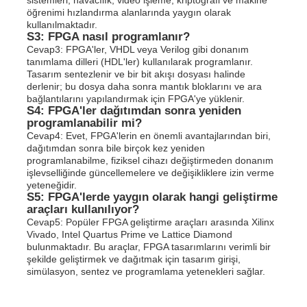
öğrenimi hızlandırma alanlarında yaygın olarak
kullanılmaktadır.
S3: FPGA nasıl programlanır?
Cevap3: FPGA'ler, VHDL veya Verilog gibi donanım
tanımlama dilleri (HDL'ler) kullanılarak programlanır.
Tasarım sentezlenir ve bir bit akışı dosyası halinde
derlenir; bu dosya daha sonra mantık bloklarını ve ara
bağlantılarını yapılandırmak için FPGA'ye yüklenir.
S4: FPGA'ler dağıtımdan sonra yeniden
programlanabilir mi?
Cevap4: Evet, FPGA'lerin en önemli avantajlarından biri,
dağıtımdan sonra bile birçok kez yeniden
programlanabilme, fiziksel cihazı değiştirmeden donanım
işlevselliğinde güncellemelere ve değişikliklere izin verme
yeteneğidir.
S5: FPGA'lerde yaygın olarak hangi geliştirme
araçları kullanılıyor?
Cevap5: Popüler FPGA geliştirme araçları arasında Xilinx
Vivado, Intel Quartus Prime ve Lattice Diamond
bulunmaktadır. Bu araçlar, FPGA tasarımlarını verimli bir
şekilde geliştirmek ve dağıtmak için tasarım girişi,
simülasyon, sentez ve programlama yetenekleri sağlar.