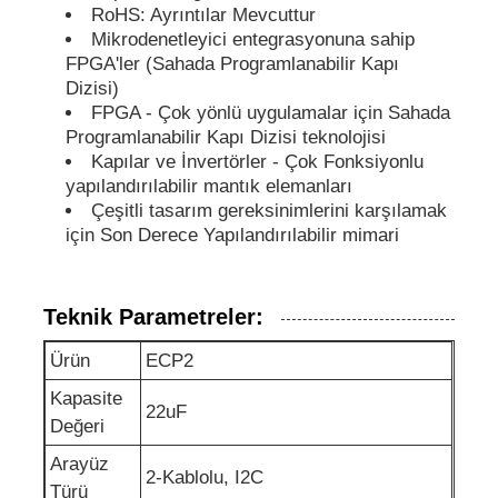
RoHS: Ayrıntılar Mevcuttur
Mikrodenetleyici entegrasyonuna sahip
EEPROM çipi
FPGA'ler (Sahada Programlanabilir Kapı
Dizisi)
FPGA - Çok yönlü uygulamalar için Sahada
PSRAM Çip
Programlanabilir Kapı Dizisi teknolojisi
Kapılar ve İnvertörler - Çok Fonksiyonlu
yapılandırılabilir mantık elemanları
SRAM çipi
Çeşitli tasarım gereksinimlerini karşılamak
için Son Derece Yapılandırılabilir mimari
NOR flaş
Teknik Parametreler:
EPROM IC
Ürün
ECP2
Kapasite
UART IC
22uF
Değeri
Arayüz
ADC DAC
2-Kablolu, I2C
Türü