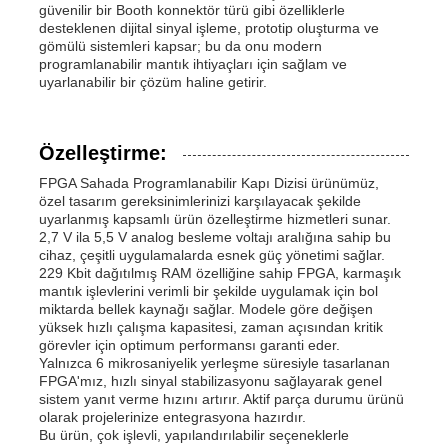
güvenilir bir Booth konnektör türü gibi özelliklerle
desteklenen dijital sinyal işleme, prototip oluşturma ve
gömülü sistemleri kapsar; bu da onu modern
programlanabilir mantık ihtiyaçları için sağlam ve
uyarlanabilir bir çözüm haline getirir.
Özelleştirme:
FPGA Sahada Programlanabilir Kapı Dizisi ürünümüz,
özel tasarım gereksinimlerinizi karşılayacak şekilde
uyarlanmış kapsamlı ürün özelleştirme hizmetleri sunar.
2,7 V ila 5,5 V analog besleme voltajı aralığına sahip bu
cihaz, çeşitli uygulamalarda esnek güç yönetimi sağlar.
229 Kbit dağıtılmış RAM özelliğine sahip FPGA, karmaşık
mantık işlevlerini verimli bir şekilde uygulamak için bol
miktarda bellek kaynağı sağlar. Modele göre değişen
yüksek hızlı çalışma kapasitesi, zaman açısından kritik
görevler için optimum performansı garanti eder.
Yalnızca 6 mikrosaniyelik yerleşme süresiyle tasarlanan
FPGA'mız, hızlı sinyal stabilizasyonu sağlayarak genel
sistem yanıt verme hızını artırır. Aktif parça durumu ürünü
olarak projelerinize entegrasyona hazırdır.
Bu ürün, çok işlevli, yapılandırılabilir seçeneklerle