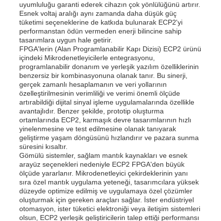
uyumluluğu garanti ederek cihazın çok yönlülüğünü artırır.
Esnek voltaj aralığı aynı zamanda daha düşük güç
tüketimi seçeneklerine de katkıda bulunarak ECP2'yi
Bizim Hakkımızda
performanstan ödün vermeden enerji bilincine sahip
tasarımlara uygun hale getirir.
FPGA'lerin (Alan Programlanabilir Kapı Dizisi) ECP2 ürünü
içindeki Mikrodenetleyicilerle entegrasyonu,
Fabrika turu
programlanabilir donanım ve yerleşik yazılım özelliklerinin
benzersiz bir kombinasyonuna olanak tanır. Bu sinerji,
gerçek zamanlı hesaplamanın ve veri yollarının
Kalite Kontrol
özelleştirilmesinin verimliliği ve verimi önemli ölçüde
artırabildiği dijital sinyal işleme uygulamalarında özellikle
avantajlıdır. Benzer şekilde, prototip oluşturma
ortamlarında ECP2, karmaşık devre tasarımlarının hızlı
Bize Ulaşın
yinelenmesine ve test edilmesine olanak tanıyarak
geliştirme yaşam döngüsünü hızlandırır ve pazara sunma
süresini kısaltır.
Haberler
Gömülü sistemler, sağlam mantık kaynakları ve esnek
arayüz seçenekleri nedeniyle ECP2 FPGA'den büyük
ölçüde yararlanır. Mikrodenetleyici çekirdeklerinin yanı
sıra özel mantık uygulama yeteneği, tasarımcılara yüksek
Davalar
düzeyde optimize edilmiş ve uygulamaya özel çözümler
oluşturmak için gereken araçları sağlar. İster endüstriyel
otomasyon, ister tüketici elektroniği veya iletişim sistemleri
FPGA Alan Programlanabilir Geçit Dizisi
olsun, ECP2 yerleşik geliştiricilerin talep ettiği performansı