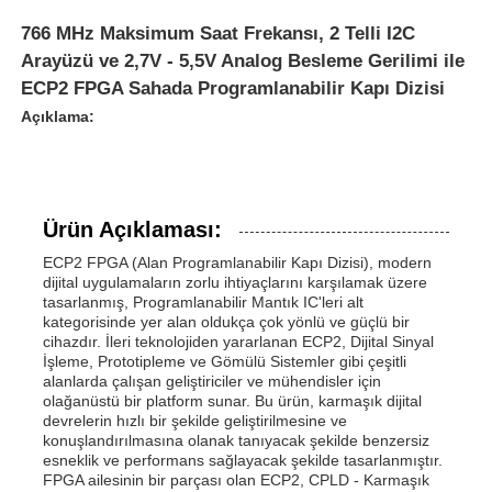
766 MHz Maksimum Saat Frekansı, 2 Telli I2C
Arayüzü ve 2,7V - 5,5V Analog Besleme Gerilimi ile
ECP2 FPGA Sahada Programlanabilir Kapı Dizisi
Açıklama:
Ürün Açıklaması:
ECP2 FPGA (Alan Programlanabilir Kapı Dizisi), modern
dijital uygulamaların zorlu ihtiyaçlarını karşılamak üzere
tasarlanmış, Programlanabilir Mantık IC'leri alt
kategorisinde yer alan oldukça çok yönlü ve güçlü bir
cihazdır. İleri teknolojiden yararlanan ECP2, Dijital Sinyal
İşleme, Prototipleme ve Gömülü Sistemler gibi çeşitli
alanlarda çalışan geliştiriciler ve mühendisler için
olağanüstü bir platform sunar. Bu ürün, karmaşık dijital
devrelerin hızlı bir şekilde geliştirilmesine ve
konuşlandırılmasına olanak tanıyacak şekilde benzersiz
esneklik ve performans sağlayacak şekilde tasarlanmıştır.
FPGA ailesinin bir parçası olan ECP2, CPLD - Karmaşık