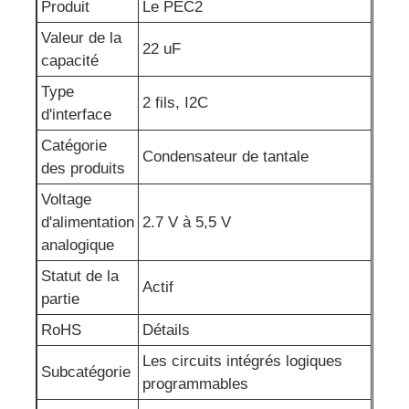
Produit
Le PEC2
Valeur de la
Circuits intégrés RF
22 uF
capacité
Type
Composants électroniques
2 fils, I2C
d'interface
Catégorie
Programmeur PLC
Condensateur de tantale
des produits
Voltage
Module GPS
d'alimentation
2.7 V à 5,5 V
analogique
Module de radiofréquence
Statut de la
Actif
partie
Module de puissance
RoHS
Détails
Les circuits intégrés logiques
Subcatégorie
programmables
Relais à semi-conducteur