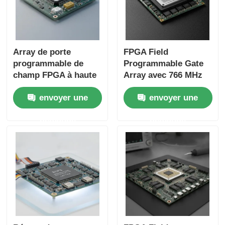
Array de porte
FPGA Field
programmable de
Programmable Gate
champ FPGA à haute
Array avec 766 MHz
vitesse 766 MHz avec
Frequence d'horloge
envoyer une
envoyer une
condensateur de
maximale 229 Kbit
tantale 22uF et temps
RAM distribuée et
demande
demande
de réglage de 6
interface I2C à deux
microsecondes
fils