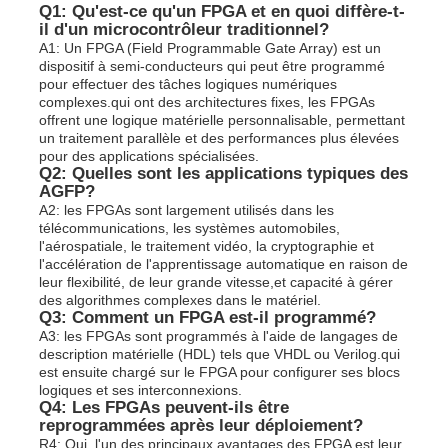
Q1: Qu'est-ce qu'un FPGA et en quoi diffère-t-
il d'un microcontrôleur traditionnel?
A1: Un FPGA (Field Programmable Gate Array) est un
dispositif à semi-conducteurs qui peut être programmé
pour effectuer des tâches logiques numériques
complexes.qui ont des architectures fixes, les FPGAs
offrent une logique matérielle personnalisable, permettant
un traitement parallèle et des performances plus élevées
pour des applications spécialisées.
Q2: Quelles sont les applications typiques des
AGFP?
A2: les FPGAs sont largement utilisés dans les
télécommunications, les systèmes automobiles,
l'aérospatiale, le traitement vidéo, la cryptographie et
l'accélération de l'apprentissage automatique en raison de
leur flexibilité, de leur grande vitesse,et capacité à gérer
des algorithmes complexes dans le matériel.
Q3: Comment un FPGA est-il programmé?
A3: les FPGAs sont programmés à l'aide de langages de
description matérielle (HDL) tels que VHDL ou Verilog.qui
est ensuite chargé sur le FPGA pour configurer ses blocs
logiques et ses interconnexions.
Q4: Les FPGAs peuvent-ils être
reprogrammées après leur déploiement?
R4: Oui, l'un des principaux avantages des FPGA est leur