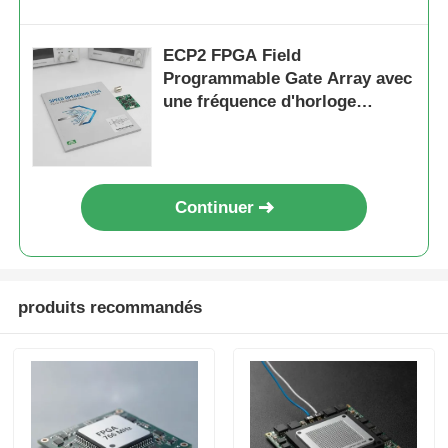
ECP2 FPGA Field
Programmable Gate Array avec
une fréquence d'horloge
maximale de 766 MHz, une
interface I2C à deux fils et une
tension d'alimentation
analogique de 2,7 V à 5,5 V
Continuer
produits recommandés