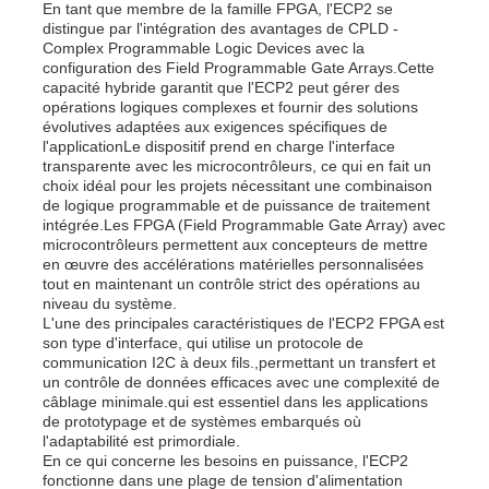
En tant que membre de la famille FPGA, l'ECP2 se
distingue par l'intégration des avantages de CPLD -
Complex Programmable Logic Devices avec la
configuration des Field Programmable Gate Arrays.Cette
capacité hybride garantit que l'ECP2 peut gérer des
opérations logiques complexes et fournir des solutions
évolutives adaptées aux exigences spécifiques de
l'applicationLe dispositif prend en charge l'interface
transparente avec les microcontrôleurs, ce qui en fait un
choix idéal pour les projets nécessitant une combinaison
de logique programmable et de puissance de traitement
intégrée.Les FPGA (Field Programmable Gate Array) avec
microcontrôleurs permettent aux concepteurs de mettre
en œuvre des accélérations matérielles personnalisées
tout en maintenant un contrôle strict des opérations au
niveau du système.
L'une des principales caractéristiques de l'ECP2 FPGA est
son type d'interface, qui utilise un protocole de
Accueil
communication I2C à deux fils.,permettant un transfert et
un contrôle de données efficaces avec une complexité de
câblage minimale.qui est essentiel dans les applications
Produits
de prototypage et de systèmes embarqués où
l'adaptabilité est primordiale.
En ce qui concerne les besoins en puissance, l'ECP2
fonctionne dans une plage de tension d'alimentation
Vidéos