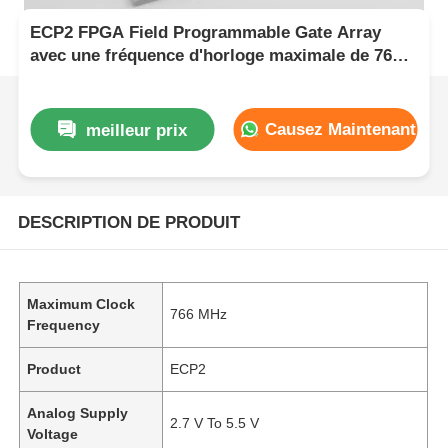
ECP2 FPGA Field Programmable Gate Array
avec une fréquence d'horloge maximale de 766
MHz, une interface I2C à deux fils et une tension
d'alimentation analogique de 2,7 V à 5,5 V
Causez Maintenant
meilleur prix
DESCRIPTION DE PRODUIT
Maximum Clock
766 MHz
Frequency
Product
ECP2
Analog Supply
2.7 V To 5.5 V
Voltage