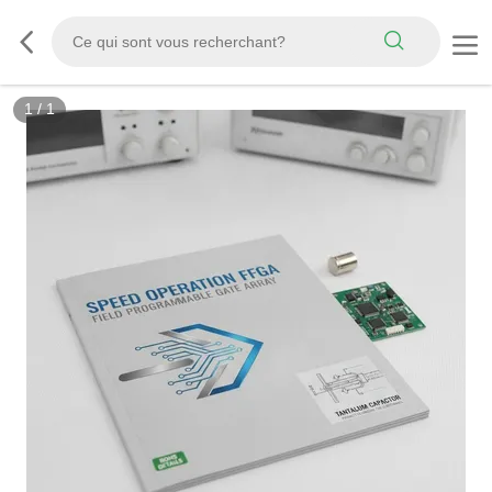
1
/
1