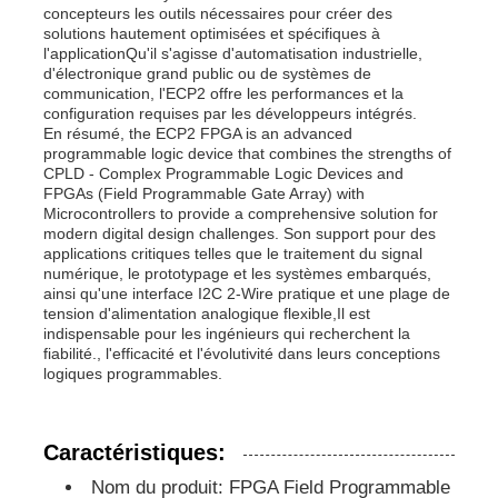
concepteurs les outils nécessaires pour créer des
solutions hautement optimisées et spécifiques à
l'applicationQu'il s'agisse d'automatisation industrielle,
Unité de microcontrôleur de MCU
d'électronique grand public ou de systèmes de
communication, l'ECP2 offre les performances et la
configuration requises par les développeurs intégrés.
Système SOC sur puce
En résumé, the ECP2 FPGA is an advanced
programmable logic device that combines the strengths of
CPLD - Complex Programmable Logic Devices and
FPGAs (Field Programmable Gate Array) with
IC de l'unité MPU
Microcontrollers to provide a comprehensive solution for
modern digital design challenges. Son support pour des
applications critiques telles que le traitement du signal
CPLD PLD
numérique, le prototypage et les systèmes embarqués,
ainsi qu'une interface I2C 2-Wire pratique et une plage de
tension d'alimentation analogique flexible,Il est
indispensable pour les ingénieurs qui recherchent la
Détecteur thermique infrarouge
fiabilité., l'efficacité et l'évolutivité dans leurs conceptions
logiques programmables.
Puce de DSP IC
Caractéristiques:
Puce de mémoire de DRACHME
Nom du produit: FPGA Field Programmable