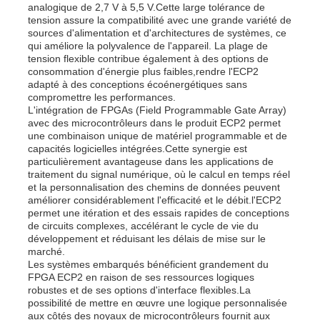
analogique de 2,7 V à 5,5 V.Cette large tolérance de
tension assure la compatibilité avec une grande variété de
sources d'alimentation et d'architectures de systèmes, ce
À propos de nous
qui améliore la polyvalence de l'appareil. La plage de
tension flexible contribue également à des options de
consommation d'énergie plus faibles,rendre l'ECP2
adapté à des conceptions écoénergétiques sans
Visite de l'usine
compromettre les performances.
L'intégration de FPGAs (Field Programmable Gate Array)
avec des microcontrôleurs dans le produit ECP2 permet
Contrôle qualité
une combinaison unique de matériel programmable et de
capacités logicielles intégrées.Cette synergie est
particulièrement avantageuse dans les applications de
traitement du signal numérique, où le calcul en temps réel
Contactez-nous
et la personnalisation des chemins de données peuvent
améliorer considérablement l'efficacité et le débit.l'ECP2
permet une itération et des essais rapides de conceptions
Nouvelles
de circuits complexes, accélérant le cycle de vie du
développement et réduisant les délais de mise sur le
marché.
Les systèmes embarqués bénéficient grandement du
Cas
FPGA ECP2 en raison de ses ressources logiques
robustes et de ses options d'interface flexibles.La
possibilité de mettre en œuvre une logique personnalisée
Array de porte programmable sur le champ FPGA
aux côtés des noyaux de microcontrôleurs fournit aux