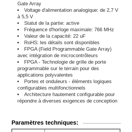
Gate Array
Voltage d'alimentation analogique: de 2,7 V
puce d'eeprom
à 5,5 V
Statut de la partie: active
Fréquence d'horloge maximale: 766 MHz
Puce PSRAM
Valeur de la capacité: 22 uF
RoHS: les détails sont disponibles
FPGA (Field Programmable Gate Array)
Puce SRAM
avec intégration de microcontrôleurs
FPGA - Technologie de grille de porte
programmable sur le terrain pour des
Ne pas éclairer
applications polyvalentes
Portes et onduleurs - éléments logiques
configurables multifonctionnels
Circuit intégré EPROM
Architecture hautement configurable pour
répondre à diverses exigences de conception
IC de l'UART
Paramètres techniques:
Le détecteur d'ADC