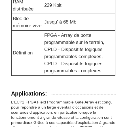
RAM
229 Kbit
distribuée
Antenne de communication
Bloc de
Jusqu' à 68 Mb
mémoire vive
Connecteur
FPGA - Array de porte
programmable sur le terrain,
Puce de gestion de l'alimentation
CPLD - Dispositifs logiques
Définition
programmables complexes,
CPLD - Dispositifs logiques
programmables complexes
Applications:
L'ECP2 FPGA Field Programmable Gate Array est conçu
pour répondre à un large éventail d'occasions et de
scénarios d'application, en particulier lorsque le
fonctionnement à grande vitesse et la configuration sont
primordiaux.Grâce à ses capacités d'exploitation à grande