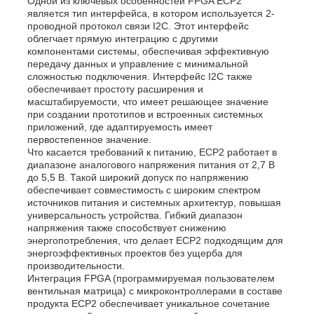
Одной из ключевых особенностей FPGA ECP2
является тип интерфейса, в котором используется 2-
проводной протокол связи I2C. Этот интерфейс
облегчает прямую интеграцию с другими
О нас
компонентами системы, обеспечивая эффективную
передачу данных и управление с минимальной
сложностью подключения. Интерфейс I2C также
Экскурсия по заводу
обеспечивает простоту расширения и
масштабируемости, что имеет решающее значение
при создании прототипов и встроенных системных
приложений, где адаптируемость имеет
Контроль качества
первостепенное значение.
Что касается требований к питанию, ECP2 работает в
диапазоне аналогового напряжения питания от 2,7 В
Свяжитесь с нами
до 5,5 В. Такой широкий допуск по напряжению
обеспечивает совместимость с широким спектром
источников питания и системных архитектур, повышая
универсальность устройства. Гибкий диапазон
Новости
напряжения также способствует снижению
энергопотребления, что делает ECP2 подходящим для
энергоэффективных проектов без ущерба для
Случаи
производительности.
Интеграция FPGA (программируемая пользователем
вентильная матрица) с микроконтроллерами в составе
продукта ECP2 обеспечивает уникальное сочетание
FPGA Field Programmable Gate Array (ФПГА полев