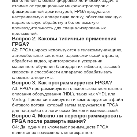
выполнения сложных цифровых логических задач. В
отличие от традиционных микроконтроллеров с
фиксированной архитектурой, FPGA предлагают
настраиваемую аппаратную логику, обеспечивающую
параллельную обработку и более высокую
производительность для специализированных
приложений.
Вопрос 2: Каковы типичные применения
FPGA?
A2: FPGA широко используются в телекоммуникациях,
автомобильных системах, аэрокосмической отрасли,
обработке видео, криптографии и ускорении
машинного обучения благодаря их гибкости, высокой
скорости и способности аппаратно обрабатывать
сложные алгоритмы.
Вопрос 3: Как программируется FPGA?
A3: FPGA программируются с использованием языков
описания оборудования (HDL), таких как VHDL или
Verilog. Проект синтезируется и компилируется в файл
битового потока, который затем загружается в FPGA
для настройки ее логических блоков и взаимосвязей.
Вопрос 4. Можно ли перепрограммировать
FPGA после развертывания?
О4: Да, одним из ключевых преимуществ FPGA
является их возможность многократного