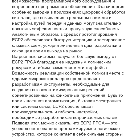
возможностей программируемого оборудования и
встроенного программного обеспечения. Эта синергия
особенно выгодна в приложениях цифровой обработки
Блок микроконтроллера MCU
сигналов, где вычисления в реальном времени и
настройка путей передачи данных могут значительно
повысить эффективность и пропускную способность.
Аналогичным образом, в средах прототипирования
Система SOC на чипе
ECP2 обеспечивает быструю итерацию и тестирование
сложных схем, ускоряя жизненный цикл разработки и
сокращая время выхода на рынок.
IC MPU
Встроенные системы получают большую выгоду от
ECP2 FPGA благодаря ее надежным логическим
ресурсам и гибким возможностям интерфейса.
Возможность реализации собственной логики вместе с
CPLD PLD
ядрами микроконтроллеров предоставляет
разработчикам инструменты, необходимые для
создания высокооптимизированных решений,
Инфракрасный тепловой детектор
ориентированных на конкретные приложения. Будь то
промышленная автоматизация, бытовая электроника
или системы связи, ECP2 обеспечивает
производительность и гибкость настройки,
Обломок DSP IC
необходимые разработчикам встраиваемых систем.
Подводя итог, можно сказать, что ECP2 FPGA — это
усовершенствованное программируемое логическое
Микросхема памяти ДРАХМЫ
устройство, которое сочетает в себе сильные стороны