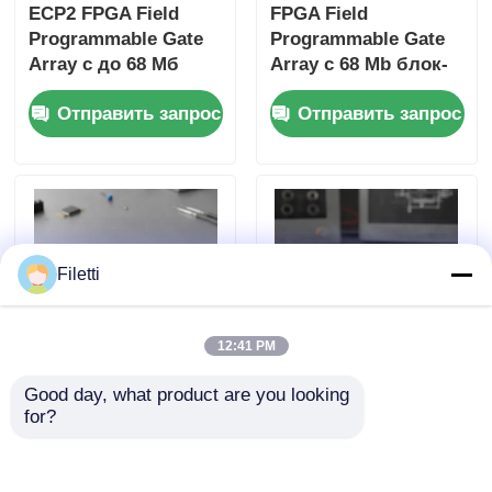
ECP2 FPGA Field
FPGA Field
Programmable Gate
Programmable Gate
Array с до 68 Мб
Array с 68 Mb блок-
блок-рам и 6 Us
рам для
Отправить запрос
Отправить запрос
Settling Time для
высокоскоростной
гибких цифровых
работы и
систем
конфигурируемых
ворот и инверторов
Filetti
12:41 PM
Good day, what product are you looking 
Высокоскоростная
Программируемая
for?
работа FPGA Field
вентильная матрица
Programmable Gate
FPGA с
Array ECP2 с
максимальной