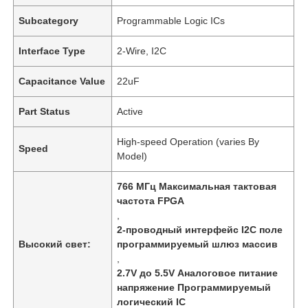
Subcategory
Programmable Logic ICs
Interface Type
2-Wire, I2C
Capacitance Value
22uF
Part Status
Active
High-speed Operation (varies By
Speed
Model)
766 МГц Максимальная тактовая
частота FPGA
,
2-проводный интерфейс I2C поле
Высокий свет:
программируемый шлюз массив
,
2.7V до 5.5V Аналоговое питание
напряжение Программируемый
логический IC