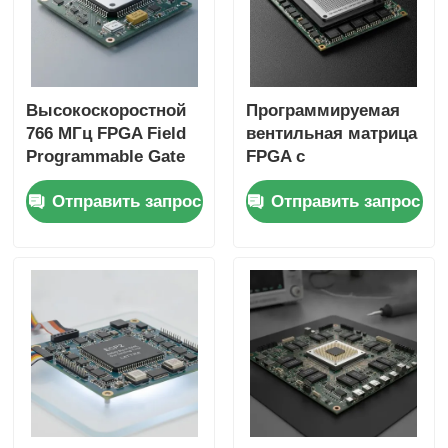
Высокоскоростной
Программируемая
766 МГц FPGA Field
вентильная матрица
Programmable Gate
FPGA с
Array с 22uF
максимальной
Отправить запрос
Отправить запрос
тантальным
тактовой частотой
конденсатором и 6
766 МГц,
микросекундным
распределенным
временем установки
ОЗУ 229 Кбит и 2-
проводным
интерфейсом I2C