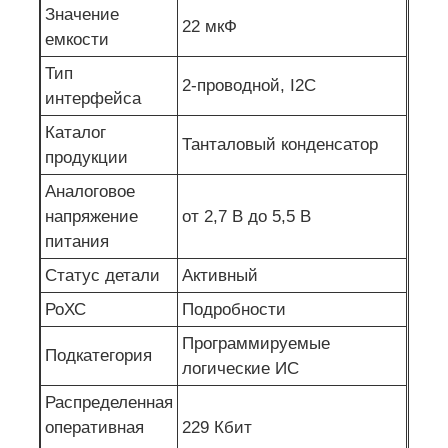
Значение
22 мкФ
Антенна связи
емкости
Тип
2-проводной, I2C
интерфейса
Разъем
Каталог
Танталовый конденсатор
продукции
Фил -фишек управления питанием
Аналоговое
напряжение
от 2,7 В до 5,5 В
питания
Статус детали
Активный
РоХС
Подробности
Программируемые
Подкатегория
логические ИС
Распределенная
оперативная
229 Кбит