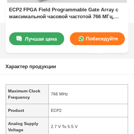
ECP2 FPGA Field Programmable Gate Array с
максимальной часовой частотой 766 МГц,
двухпроводной интерфейсом I2C и
аналоговым напряжением питания от 2,7 В до
5,5 В
Побеседуйте
Лучшая цена
теперь
Характер продукции
Maximum Clock
766 MHz
Frequency
Product
ECP2
Analog Supply
2.7 V To 5.5 V
Voltage