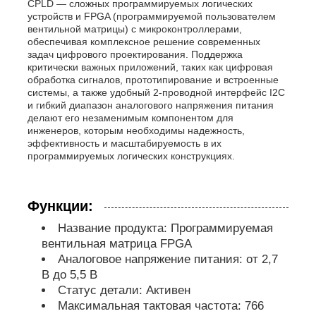
CPLD — сложных программируемых логических
устройств и FPGA (программируемой пользователем
вентильной матрицы) с микроконтроллерами,
обломок eeprom
обеспечивая комплексное решение современных
задач цифрового проектирования. Поддержка
критически важных приложений, таких как цифровая
PSRAM Chip
обработка сигналов, прототипирование и встроенные
системы, а также удобный 2-проводной интерфейс I2C
и гибкий диапазон аналогового напряжения питания
делают его незаменимым компонентом для
Чип SRAM
инженеров, которым необходимы надежность,
эффективность и масштабируемость в их
программируемых логических конструкциях.
Никакой вспышки
Функции:
Микросхема EPROM
Название продукта: Программируемая
вентильная матрица FPGA
UART IC
Аналоговое напряжение питания: от 2,7
В до 5,5 В
Статус детали: Активен
ADC DAC
Максимальная тактовая частота: 766