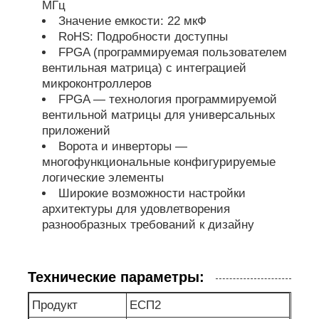
МГц
Значение емкости: 22 мкФ
Радиочастотные интегральные схемы
RoHS: Подробности доступны
FPGA (программируемая пользователем
вентильная матрица) с интеграцией
Электронные компоненты
микроконтроллеров
FPGA — технология программируемой
вентильной матрицы для универсальных
Программирование ПЛК
приложений
Ворота и инверторы —
многофункциональные конфигурируемые
Модуль GPS
логические элементы
Широкие возможности настройки
архитектуры для удовлетворения
Радиочастотный модуль
разнообразных требований к дизайну
Модуль питания
Технические параметры:
Полупроводниковое реле
Продукт
ЕСП2