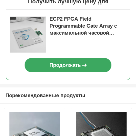
Получить лучшую цену для
ECP2 FPGA Field
Programmable Gate Array с
максимальной часовой
частотой 766 МГц,
двухпроводной интерфейсом
I2C и аналоговым
напряжением питания от 2,7 В
Продолжать
до 5,5 В
Порекомендованные продукты