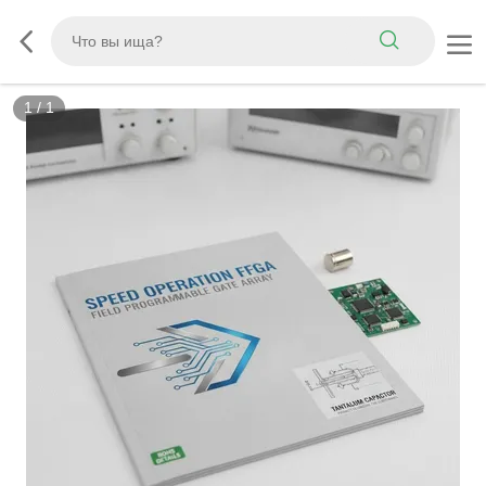
1
/
1