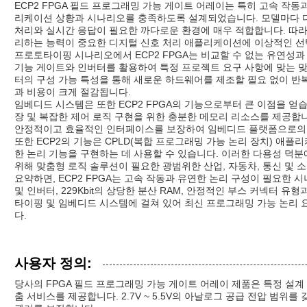
ECP2 FPGA 필드 프로그래밍 가능 게이트 어레이는 특히 고속 작
리케이션 상황과 시나리오를 충족하도록 설계되었습니다. 모델마다 다른
처리와 실시간 응답이 필요한 까다로운 환경에 매우 적합합니다. 따
리하는 능력이 중요한 디지털 신호 처리 애플리케이션에 이상적인 선
프로토타이핑 시나리오에서 ECP2 FPGA는 비교할 수 없는 유연성
기능 게이트와 인버터를 활용하여 특정 프로젝트 요구 사항에 맞는 맞
터의 구성 가능 특성을 통해 새로운 하드웨어를 제조할 필요 없이 반
과 비용이 크게 절감됩니다.
임베디드 시스템은 또한 ECP2 FPGA의 기능으로부터 큰 이점을 얻습니다
장 및 복잡한 제어 로직 구현을 위한 충분한 메모리 리소스를 제공합
안정적이고 효율적인 인터페이스를 보장하여 임베디드 플랫폼으로의 
또한 ECP2의 기능은 CPLD(복합 프로그래밍 가능 논리 장치) 애
한 논리 기능을 구현하는 데 사용할 수 있습니다. 이러한 다용성 덕분에
위해 맞춤형 로직 솔루션이 필요한 광범위한 산업, 자동차, 통신 및 
요약하면, ECP2 FPGA는 고속 작동과 유연한 논리 구성이 필요한
및 인버터, 229Kbit의 상당한 분산 RAM, 안정적인 부스 커넥터 
타이핑 및 임베디드 시스템에 걸쳐 있어 최신 프로그래밍 가능 논리 
다.
사용자 정의:
당사의 FPGA 필드 프로그래밍 가능 게이트 어레이 제품은 특정 설
춤 서비스를 제공합니다. 2.7V ~ 5.5V의 아날로그 공급 전압 범