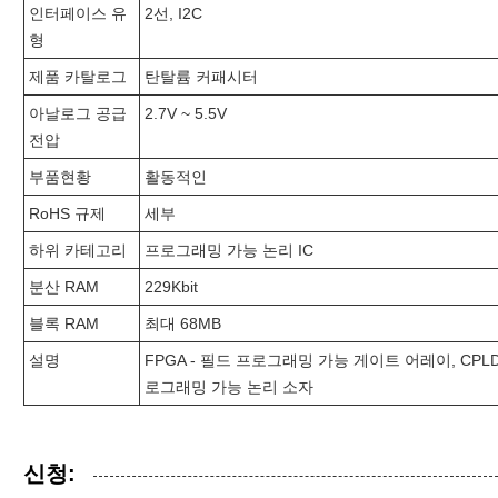
인터페이스 유
2선, I2C
형
제품 카탈로그
탄탈륨 커패시터
아날로그 공급
2.7V ~ 5.5V
전압
부품현황
활동적인
RoHS 규제
세부
하위 카테고리
프로그래밍 가능 논리 IC
분산 RAM
229Kbit
블록 RAM
최대 68MB
설명
FPGA - 필드 프로그래밍 가능 게이트 어레이, CPLD
로그래밍 가능 논리 소자
신청: