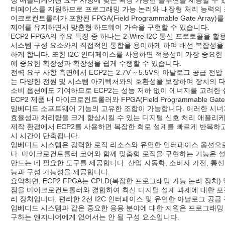
터페이스를 지원하므로 프로그래밍 가능 논리와 내장형 처리 능력의 
이크로컨트롤러가 포함된 FPGA(Field Programmable Gate Ar
제어를 유지하면서 맞춤형 하드웨어 가속을 구현할 수 있습니다.
ECP2 FPGA의 주요 특징 중 하나는 2-Wire I2C 통신 프로토콜
시스템 구성 요소와의 직접적인 통합을 용이하게 하여 배선 복잡성을
하게 합니다. 또한 I2C 인터페이스를 사용하면 적응성이 가장 중요
에 중요한 확장성과 확장성을 쉽게 수행할 수 있습니다.
전력 요구 사항 측면에서 ECP2는 2.7V ~ 5.5V의 아날로그 공급 
는 다양한 전원 및 시스템 아키텍처와의 호환성을 보장하여 장치의 다
소비 옵션에도 기여하므로 ECP2는 성능 저하 없이 에너지를 고려한
ECP2 제품 내 마이크로컨트롤러와 FPGA(Field Programmable 
임베디드 소프트웨어 기능의 고유한 조합이 가능합니다. 이러한 시너
효율성과 처리량을 크게 향상시킬 수 있는 디지털 신호 처리 애플리
제작 환경에서 ECP2를 사용하면 복잡한 회로 설계를 빠르게 반복하
시 시간이 단축됩니다.
임베디드 시스템은 강력한 로직 리소스와 유연한 인터페이스 옵션으로 인
다. 마이크로컨트롤러 코어와 함께 맞춤형 로직을 구현하는 기능은
만드는 데 필요한 도구를 제공합니다. 산업 자동화, 소비자 가전, 통신
능과 구성 가능성을 제공합니다.
요약하면, ECP2 FPGA는 CPLD(복잡한 프로그래밍 가능 논리 장치)
점을 마이크로컨트롤러와 결합하여 최신 디지털 설계 과제에 대한 포
리 장치입니다. 편리한 2선 I2C 인터페이스 및 유연한 아날로그 공급
임베디드 시스템과 같은 중요한 응용 분야에 대한 지원은 프로그래밍 
구하는 엔지니어에게 없어서는 안 될 구성 요소입니다.