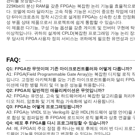
관리를 보장합니다.
229Kbit의 분산 RAM을 갖춘 FPGA는 복잡한 논리 기능을 효율
다. 모델에 따라 달라지는 고속 작동 기능은 시간이 중요한 작업에 대
단 6마이크로초의 정착 시간으로 설계된 FPGA는 신속한 신호 안정
성 부품 상태 제품으로서 프로젝트에 쉽게 통합할 수 있습니다.
이 제품은 다기능, 구성 가능 옵션을 갖춘 게이트 및 인버터 구현에 
이상적입니다. 귀하의 설계에 CPLD(복잡한 프로그래밍 가능 논리 장
우 당사의 FPGA 사용자 정의 서비스는 귀하에게 필요한 유연성과 
FAQ:
Q1: FPGA란 무엇이며 기존 마이크로컨트롤러와 어떻게 다릅니까?
A1: FPGA(Field Programmable Gate Array)는 복잡한 
입니다. 고정된 아키텍처를 갖는 기존 마이크로컨트롤러와 달리 FP
이션에 대한 병렬 처리 및 더 높은 성능을 허용합니다.
Q2: FPGA의 일반적인 애플리케이션은 무엇입니까?
A2: FPGA는 유연성, 고속 및 하드웨어에서 복잡한 알고리즘을 처리
디오 처리, 암호화 및 기계 학습 가속화에 널리 사용됩니다.
Q3: FPGA는 어떻게 프로그래밍됩니까?
A3: FPGA는 VHDL 또는 Verilog와 같은 HDL(하드웨어 설명 
로 합성 및 컴파일된 후 FPGA에 로드되어 로직 블록과 상호 연결을 
Q4: 배포 후 FPGA를 다시 프로그래밍할 수 있습니까?
A4: 예, FPGA의 주요 장점 중 하나는 배포 후에도 여러 번 다시 
드웨어 기능을 업데이트하고 변경할 수 있다는 것입니다.