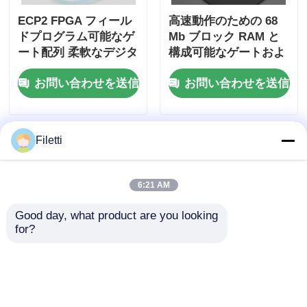
ECP2 FPGA フィール
高速動作のための 68
ドプログラム可能なゲ
Mb ブロック RAM と
ート配列 柔軟なデジタ
構成可能なゲートおよ
ルシステムのための最
びインバータを備えた
お問い合わせを送信
お問い合わせを送信
大 68 Mb のブロック
FPGA フィールド プロ
RAM と 6 Us の設定時
グラマブル ゲート ア
間
レイ
Filetti
6:21 AM
Good day, what product are you looking 
for?
高速操作 FPGA フィー
FPGAフィールドプロ
ルドプログラム可能な
グラム可能なゲート配
ゲートアレイ ECP2 ア
列,最大クロック周波数