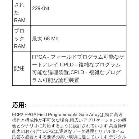
され
229Kbit
コミュニケーション アンテナ
た
RAM
ブロ
コネクタ
ック
最大 68 Mb
RAM
電源管理チップ
FPGA - フィールドプログラム可能なゲ
ートアレイ,CPLD - 複雑なプログラム
記述
可能な論理装置,CPLD - 複雑なプログ
ラム可能な論理装置
応用:
ECP2 FPGA Field Programmable Gate Arrayは,特に高速
操作と構成性が不可欠な場合,幅広いアプリケーションの機
会とシナリオに対応するように設計されています.高速操作
能力のおかげでECP2は,迅速なデータ処理とリアルタイム
応答を必要とする要求の高い環境に適しています.デジタル