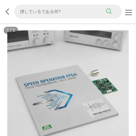
1
/
1