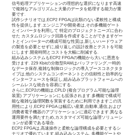
信号処理アプリケーションの理想的な選択になります高速
で複雑なアルゴリズムと大量のデータを処理する能力が重
要です.
試作シナリオでは,ECP2 FPGAは比類のない柔軟性と構成
性を提供します.エンジニアや開発者は,その多機能ゲート
とインバータを利用して 特定のプロジェクトニーズに合わ
せた カスタムロジック回路を作成することができますゲー
トとインバーターの構成可能な性質は,新しいハードウェア
の製造を必要とせずに,繰り返しの設計改善とテストを可能
にします.開発時間とコストを大幅に削減する.
組み込みシステムもECP2 FPGAの機能から大いに恩恵を
受けます. 229 Kbitの分散型RAMはバッファリング,一時的
なデータ保存,複雑な制御ロジックの導入ブースコネクタタ
イプは,他のシステムコンポーネントとの信頼性と効率的な
インターフェースを保証し,組み込みプラットフォームへの
シームレスな統合を容易にする.
さらに,ECP2の機能は,CPLD (複合プログラム可能な論理
装置) アプリケーションにも拡張されます.多機能で構成可
能な複雑な論理関数を実装するために利用できますこの汎
用性により,ECP2 FPGA は幅広い産業,自動車,通信,および
消費者電子機器のアプリケーションに適応できます.異なる
運用要件を満たすため,カスタマイズ可能な論理ソリューシ
ョンが必要である場合.
ECP2 FPGAは,高速操作と柔軟な論理構成を必要とするシ
ナリオで優れています.組み込みシステム, 多機能ゲートや