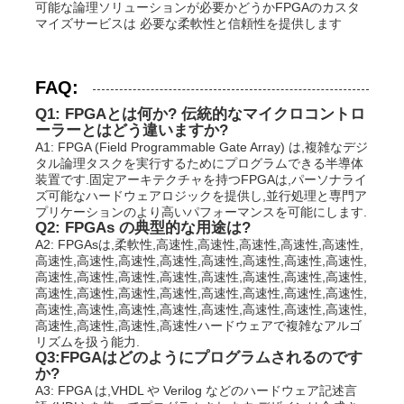
可能な論理ソリューションが必要かどうかFPGAのカスタ
マイズサービスは 必要な柔軟性と信頼性を提供します
FAQ:
Q1: FPGAとは何か? 伝統的なマイクロコントロ
ーラーとはどう違いますか?
A1: FPGA (Field Programmable Gate Array) は,複雑なデジ
タル論理タスクを実行するためにプログラムできる半導体
装置です.固定アーキテクチャを持つFPGAは,パーソナライ
ズ可能なハードウェアロジックを提供し,並行処理と専門ア
プリケーションのより高いパフォーマンスを可能にします.
Q2: FPGAs の典型的な用途は?
A2: FPGAsは,柔軟性,高速性,高速性,高速性,高速性,高速性,
高速性,高速性,高速性,高速性,高速性,高速性,高速性,高速性,
高速性,高速性,高速性,高速性,高速性,高速性,高速性,高速性,
高速性,高速性,高速性,高速性,高速性,高速性,高速性,高速性,
高速性,高速性,高速性,高速性,高速性,高速性,高速性,高速性,
高速性,高速性,高速性,高速性ハードウェアで複雑なアルゴ
リズムを扱う能力.
Q3:FPGAはどのようにプログラムされるのです
か?
A3: FPGA は,VHDL や Verilog などのハードウェア記述言