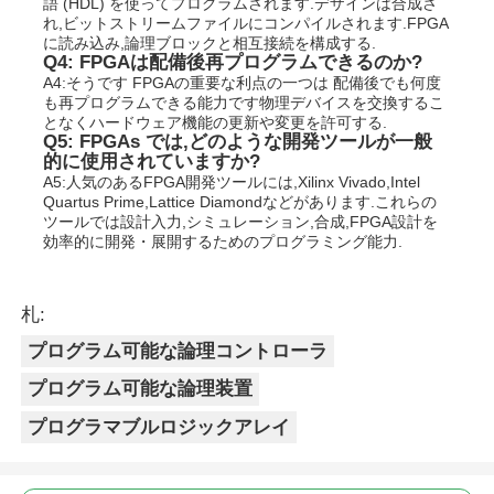
語 (HDL) を使ってプログラムされます.デザインは合成さ
れ,ビットストリームファイルにコンパイルされます.FPGA
に読み込み,論理ブロックと相互接続を構成する.
Q4: FPGAは配備後再プログラムできるのか?
A4:そうです FPGAの重要な利点の一つは 配備後でも何度
も再プログラムできる能力です物理デバイスを交換するこ
となくハードウェア機能の更新や変更を許可する.
Q5: FPGAs では,どのような開発ツールが一般
的に使用されていますか?
A5:人気のあるFPGA開発ツールには,Xilinx Vivado,Intel
Quartus Prime,Lattice Diamondなどがあります.これらの
ツールでは設計入力,シミュレーション,合成,FPGA設計を
効率的に開発・展開するためのプログラミング能力.
札:
プログラム可能な論理コントローラ
プログラム可能な論理装置
プログラマブルロジックアレイ