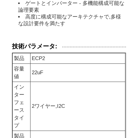
ゲートとインバーター - 多機能構成可能な
論理要素
eepromの破片
高度に構成可能なアーキテクチャで,多様
な設計要件を満たす
PSRAMチップ
技術パラメータ:
SRAMチップ
製品
ECP2
容量
22uF
NORフラッシュ
値
イン
EPROM IC
ター
フェ
2ワイヤー,I2C
ース
UART IC
タイ
プ
ADC DAC
製品