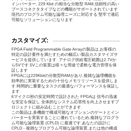
インバーター, 229 Kbit の相当な分散型 RAM,信頼性の高い
ブースコネクタタイプなどの機能がサポートされています
現代のプログラム可能な論理ニーズに対応する 堅牢で適応
可能なソリューションになります.
カスタマイズ:
FPGA Field Programmable Gate Arrayの製品は,お客様の
特定の設計要件を満たすための幅広い製品カスタマイズサ
ービスを提供しています. アナログ供給電圧範囲は2.7Vか
ら5Vです.5Vこの装置は様々な用途で柔軟な電力管理を保
証します
FPGAには229Kbitの分散型RAMがあり,複雑な論理機能を
効率的に実装するための十分なメモリリソースを提供しま
す.時間的に重要なタスクの最適なパフォーマンスを保証し
ます.
6マイクロ秒の安定時間で設計された FPGAは 信号の迅速
な安定を保証し 全体的なシステム応答性を向上させますプ
ロジェクトに組み込むことができます.
この製品は,多機能で構成可能なオプションのゲートとイン
バーターを実装することに優れているため,複雑なプログラ
ム可能な論理装置 (CPLD) に最適です.あなたの設計に
CPLD - 複雑なプログラム可能な論理装置,または他の構成