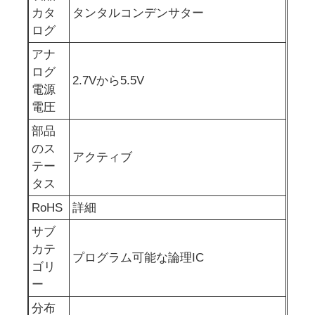
カタ
タンタルコンデンサター
ログ
RF統合回路
アナ
ログ
電子コンポーネント
2.7Vから5.5V
電源
電圧
PLC プログラミング
部品
のス
アクティブ
GPS モジュール
テー
タス
RoHS
詳細
ラジオ周波数モジュール
サブ
カテ
パワーモジュール
プログラム可能な論理IC
ゴリ
ー
半導体継電器
分布