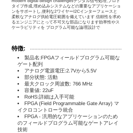
modern digital design challengesデジタル信号処理,プロト
タイプ作成,埋め込みシステムなどの重要なアプリケーショ
ンをサポートし,便利な2ワイヤーI2Cインターフェースと
MCUのマイクロ制御回路単位
柔軟なアナログ供給電圧範囲を備えています.信頼性を求め
るエンジニアにとって不可欠な部品になります効率性やス
ケーラビリティを プログラム可能な論理設計で
チップ上のSOCシステム
特徴:
MPU IC
製品名:FPGAフィールドプログラム可能な
ゲート配列
アナログ電源電圧:2.7Vから5.5V
CPLD PLD
部分状態: 活動
最大クロック周波数: 766 MHz
容量値: 22uF
赤外線熱検出器
RoHS:詳細は入手可能
FPGA (Field Programmable Gate Array) マ
DSP ICの破片
イクロコントローラ統合
FPGA - 汎用的なアプリケーションのため
のフィールドプログラム可能なゲートアレイ
ドラムのメモリー チップ
技術