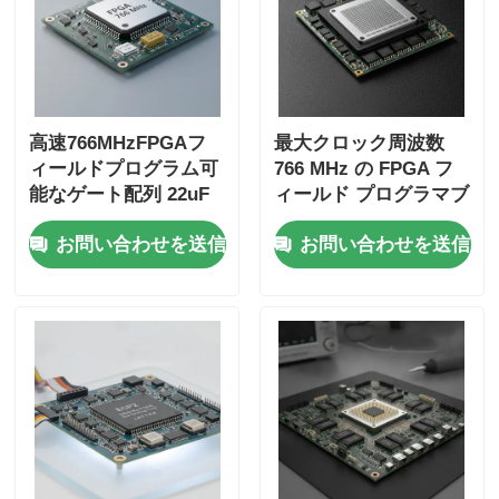
高速766MHzFPGAフ
最大クロック周波数
ィールドプログラム可
766 MHz の FPGA フ
能なゲート配列 22uF
ィールド プログラマブ
タンタル凝縮体と6マ
ル ゲート アレイ、229
お問い合わせを送信
お問い合わせを送信
イクロ秒の安定時間
K ビット分散 RAM、
および 2 線式 I2C イン
ターフェイス