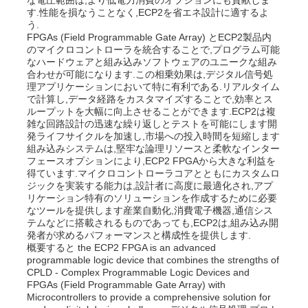
す.性能を損なうことなく,ECP2を省エネ設計に適するよ
う.
FPGAs (Field Programmable Gate Array) とECP2製品内
私たちについて
のマイクロコントローラを統合することで,プログラム可能
なハードウェアと組み込みソフトウェアのユニークな組み
合わせが可能になります.この相乗効果は,デジタル信号処
工場見学
理アプリケーションにおいて特に有利である.リアルタイム
で計算し,データ経路をカスタマイズすることで,効率とス
ループットを大幅に向上させることができます.ECP2は複
雑な回路設計の迅速な繰り返しとテストを可能にします開
品質管理
発ライフサイクルを加速し,市場への投入時間を短縮します
組み込みシステムは,堅牢な論理リソースと柔軟なインター
フェースオプションにより,ECP2 FPGAから大きな利益を
お問い合わせ
得ています.マイクロコントローラコアとともにカスタムロ
ジックを実装する能力は,設計者に高度に最適化され,アプ
リケーション特有のソリューションを作成するために必要
なツールを提供します産業自動化,消費電子機器,通信シス
ニュース
テムなどに搭載されるものであっても,ECP2は,組み込み開
発者が求めるパフォーマンスと構成性を提供します.
概要すると the ECP2 FPGA is an advanced
事例
programmable logic device that combines the strengths of
CPLD - Complex Programmable Logic Devices and
FPGAs (Field Programmable Gate Array) with
Microcontrollers to provide a comprehensive solution for
FPGA フィールド プログラム可能なゲート 配列