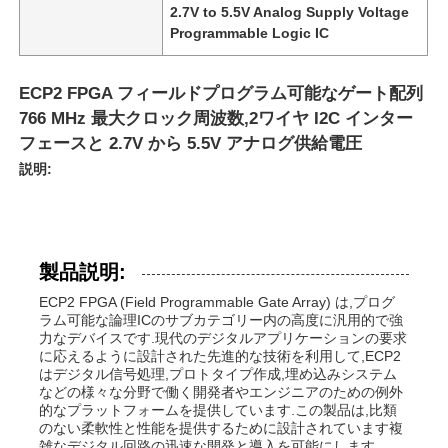
2.7V to 5.5V Analog Supply Voltage
Programmable Logic IC
ECP2 FPGA フィールドプログラム可能なゲート配列
766 MHz 最大クロック周波数,2ワイヤ I2C インター
フェースと 2.7V から 5.5V アナログ供給電圧
説明:
製品説明:
ECP2 FPGA (Field Programmable Gate Array) は,プログ
ラム可能な論理ICのサブカテゴリー内の高度に汎用的で強
力なデバイスです.現代のデジタルアプリケーションの要求
に応えるように設計された先進的な技術を利用して,ECP2
はデジタル信号処理,プロトタイプ作成,埋め込みシステム
などの様々な分野で働く開発者やエンジニアのための例外
的なプラットフォームを提供しています.この製品は,比類
のない柔軟性と性能を提供するために設計されています複
雑なデジタル回路の迅速な開発と導入を可能にします.