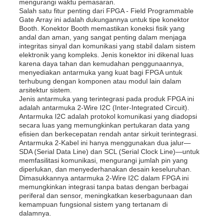
mengurangi waktu pemasaran.
Salah satu fitur penting dari FPGA - Field Programmable
Gate Array ini adalah dukungannya untuk tipe konektor
Booth. Konektor Booth memastikan koneksi fisik yang
andal dan aman, yang sangat penting dalam menjaga
integritas sinyal dan komunikasi yang stabil dalam sistem
elektronik yang kompleks. Jenis konektor ini dikenal luas
karena daya tahan dan kemudahan penggunaannya,
menyediakan antarmuka yang kuat bagi FPGA untuk
terhubung dengan komponen atau modul lain dalam
arsitektur sistem.
Jenis antarmuka yang terintegrasi pada produk FPGA ini
adalah antarmuka 2-Wire I2C (Inter-Integrated Circuit).
Antarmuka I2C adalah protokol komunikasi yang diadopsi
secara luas yang memungkinkan pertukaran data yang
efisien dan berkecepatan rendah antar sirkuit terintegrasi.
Antarmuka 2-Kabel ini hanya menggunakan dua jalur—
SDA (Serial Data Line) dan SCL (Serial Clock Line)—untuk
Rumah
memfasilitasi komunikasi, mengurangi jumlah pin yang
diperlukan, dan menyederhanakan desain keseluruhan.
Dimasukkannya antarmuka 2-Wire I2C dalam FPGA ini
Produk
memungkinkan integrasi tanpa batas dengan berbagai
periferal dan sensor, meningkatkan keserbagunaan dan
kemampuan fungsional sistem yang tertanam di
dalamnya.
Video