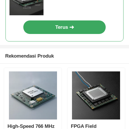
Terdistribusi 229 Kbit, dan
Interface I2C 2-Wire
Terus
Rekomendasi Produk
High-Speed 766 MHz
FPGA Field