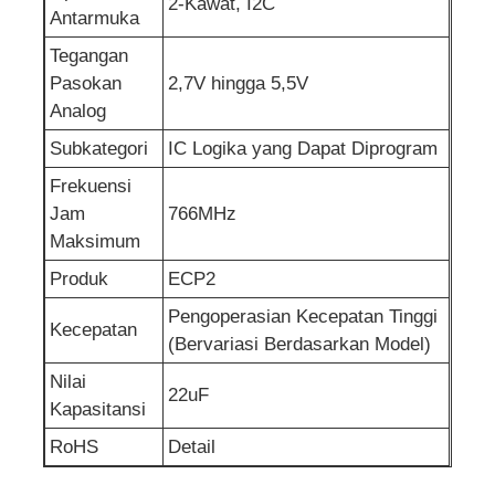
2-Kawat, I2C
Antarmuka
Sirkuit terpadu RF
Tegangan
Pasokan
2,7V hingga 5,5V
Analog
Komponen elektronik
Subkategori
IC Logika yang Dapat Diprogram
Frekuensi
Pemrograman PLC
Jam
766MHz
Maksimum
Modul GPS
Produk
ECP2
Pengoperasian Kecepatan Tinggi
Modul Frekuensi Radio
Kecepatan
(Bervariasi Berdasarkan Model)
Nilai
22uF
Modul Daya
Kapasitansi
RoHS
Detail
Relai keadaan padat