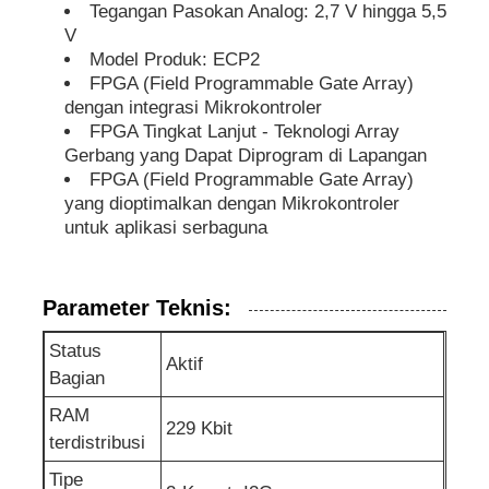
Tegangan Pasokan Analog: 2,7 V hingga 5,5
V
Chip eeprom
Model Produk: ECP2
FPGA (Field Programmable Gate Array)
dengan integrasi Mikrokontroler
Chip PSRAM
FPGA Tingkat Lanjut - Teknologi Array
Gerbang yang Dapat Diprogram di Lapangan
FPGA (Field Programmable Gate Array)
Chip SRAM
yang dioptimalkan dengan Mikrokontroler
untuk aplikasi serbaguna
NOR flash
Parameter Teknis:
IC EPROM
Status
Aktif
Bagian
IC UART
RAM
229 Kbit
terdistribusi
ADC DAC
Tipe