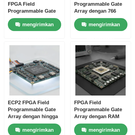
FPGA Field
Programmable Gate
Programmable Gate
Array dengan 766
Array dengan 22uF
MHz Maximum Clock
mengirimkan
mengirimkan
Tantalum Capacitor
Frequency 229 Kbit
dan 6 Microseconds
Distributed RAM dan
permintaan
permintaan
Settling Time
2-Wire I2C Interface
ECP2 FPGA Field
FPGA Field
Programmable Gate
Programmable Gate
Array dengan hingga
Array dengan RAM
68 Mb Block Ram dan
blok 68 Mb untuk
mengirimkan
mengirimkan
6 Us Settling Time
operasi kecepatan