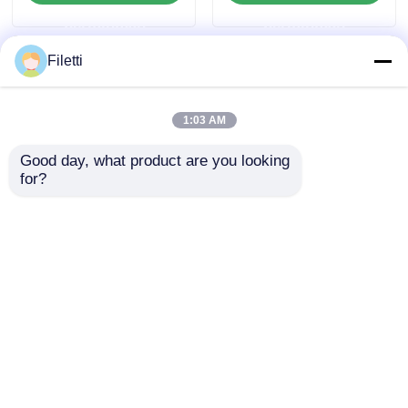
untuk Sistem Digital
tinggi dan gerbang
permintaan
permintaan
Fleksibel
dan inverter yang
dapat dikonfigurasi
Filetti
1:03 AM
Good day, what product are you looking 
for?
Operasi kecepatan
Pemrosesan Sinyal
tinggi FPGA Field
Digital Mengaktifkan
Programmable Gate
Array Gerbang yang
Array ECP2 dengan
Dapat Diprogram
mengirimkan
mengirimkan
tegangan pasokan
Lapangan FPGA
analog 2,7 V hingga
Dengan RAM
permintaan
permintaan
5,5 V
Terdistribusi 229 Kbit
Dan Blok RAM
Rumah
Tentang kita
Hubungi kami
Desktop Site
Hingga 68 Mb
Sitemap
Kebijakan Privasi