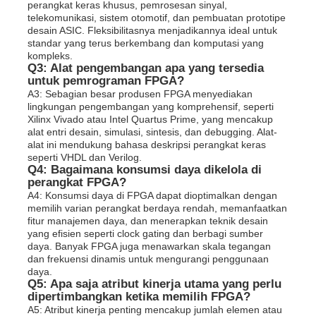
perangkat keras khusus, pemrosesan sinyal,
telekomunikasi, sistem otomotif, dan pembuatan prototipe
desain ASIC. Fleksibilitasnya menjadikannya ideal untuk
standar yang terus berkembang dan komputasi yang
kompleks.
Q3: Alat pengembangan apa yang tersedia
untuk pemrograman FPGA?
A3: Sebagian besar produsen FPGA menyediakan
lingkungan pengembangan yang komprehensif, seperti
Xilinx Vivado atau Intel Quartus Prime, yang mencakup
alat entri desain, simulasi, sintesis, dan debugging. Alat-
alat ini mendukung bahasa deskripsi perangkat keras
seperti VHDL dan Verilog.
Q4: Bagaimana konsumsi daya dikelola di
perangkat FPGA?
A4: Konsumsi daya di FPGA dapat dioptimalkan dengan
memilih varian perangkat berdaya rendah, memanfaatkan
fitur manajemen daya, dan menerapkan teknik desain
yang efisien seperti clock gating dan berbagi sumber
daya. Banyak FPGA juga menawarkan skala tegangan
dan frekuensi dinamis untuk mengurangi penggunaan
daya.
Q5: Apa saja atribut kinerja utama yang perlu
dipertimbangkan ketika memilih FPGA?
A5: Atribut kinerja penting mencakup jumlah elemen atau