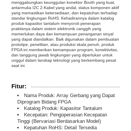
menggabungkan keunggulan konektor Booth yang kuat,
antarmuka I2C 2-Kabel yang andal, status komponen aktif
yang memastikan ketersediaan, dan kepatuhan terhadap
Unit Mikrokontroler MCU
standar lingkungan RoHS. Kehadirannya dalam katalog
produk kapasitor tantalum menyoroti penerapan
praktisnya dalam sistem elektronik canggih yang
SOC Sistem pada Chip
memerlukan daya dan kemampuan penanganan sinyal
yang dapat diandalkan. Baik digunakan dalam pembuatan
prototipe, penelitian, atau produksi skala penuh, produk
FPGA ini memberikan kemampuan program, konektivitas,
IC MPU
dan tanggung jawab lingkungan yang diperlukan untuk
unggul dalam lanskap teknologi yang berkembang pesat
saat ini.
CPLD PLD
Fitur:
Detektor termal inframerah
Nama Produk: Array Gerbang yang Dapat
Diprogram Bidang FPGA
Chip IC DSP
Katalog Produk: Kapasitor Tantalum
Kecepatan: Pengoperasian Kecepatan
Tinggi (Bervariasi Berdasarkan Model)
Chip Memori DRAM
Kepatuhan RoHS: Detail Tersedia