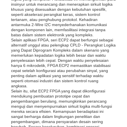
insinyur untuk merancang dan menerapkan sirkuit logika
khusus yang disesuaikan dengan kebutuhan spesifik,
seperti akselerasi perangkat keras, sistem kontrol
tertanam, atau penghubung protokol. Kehadiran
antarmuka 2-Wire I2C menyederhanakan komunikasi
dengan komponen lain, memfasilitasi integrasi tanpa
batas dalam sistem elektronik yang kompleks.
Selain aplikasi FPGA, seri ECP2 dapat berfungsi sebagai
alternatif unggul atau pelengkap CPLD - Perangkat Logika
yang Dapat Diprogram Kompleks dalam skenario yang
memerlukan kepadatan logika lebih besar dan waktu
penyelesaian lebih cepat. Dengan waktu penyelesaian
hanya 6 mikrodetik, FPGA ECP2 memastikan stabilisasi
cepat setelah konfigurasi atau perubahan sinyal, yang
penting dalam aplikasi yang sensitif terhadap waktu
seperti otomasi industri dan sistem kontrol ruang
angkasa.
Selain itu, sifat ECP2 FPGA yang dapat dikonfigurasi
mendukung pembuatan prototipe cepat dan
pengembangan berulang, memungkinkan perancang
menguji dan menyempurnakan sirkuit logika multi-fungsi
mereka secara efisien. Kemampuan beradaptasi ini
sangat berharga dalam lingkungan penelitian dan
pengembangan, dimana persyaratan desain sering
berubah. Secara keseluruhan, kombinasi operasi