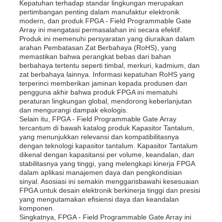
Kepatuhan terhadap standar lingkungan merupakan
pertimbangan penting dalam manufaktur elektronik
modern, dan produk FPGA - Field Programmable Gate
Tentang Kami
Array ini mengatasi permasalahan ini secara efektif.
Produk ini memenuhi persyaratan yang diuraikan dalam
arahan Pembatasan Zat Berbahaya (RoHS), yang
memastikan bahwa perangkat bebas dari bahan
Tur Pabrik
berbahaya tertentu seperti timbal, merkuri, kadmium, dan
zat berbahaya lainnya. Informasi kepatuhan RoHS yang
terperinci memberikan jaminan kepada produsen dan
Kontrol Kualitas
pengguna akhir bahwa produk FPGA ini mematuhi
peraturan lingkungan global, mendorong keberlanjutan
dan mengurangi dampak ekologis.
Selain itu, FPGA - Field Programmable Gate Array
Hubungi Kami
tercantum di bawah katalog produk Kapasitor Tantalum,
yang menunjukkan relevansi dan kompatibilitasnya
dengan teknologi kapasitor tantalum. Kapasitor Tantalum
Berita
dikenal dengan kapasitansi per volume, keandalan, dan
stabilitasnya yang tinggi, yang melengkapi kinerja FPGA
dalam aplikasi manajemen daya dan pengkondisian
sinyal. Asosiasi ini semakin menggarisbawahi kesesuaian
Kasus
FPGA untuk desain elektronik berkinerja tinggi dan presisi
yang mengutamakan efisiensi daya dan keandalan
komponen.
FPGA Field Programmable Gate Array
Singkatnya, FPGA - Field Programmable Gate Array ini