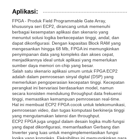
Aplikasi:
Antena Komunikasi
FPGA - Produk Field Programmable Gate Array,
khususnya seri ECP2, dirancang untuk memenuhi
Konektor
berbagai kesempatan aplikasi dan skenario yang
menuntut solusi logika berkecepatan tinggi, andal, dan
dapat dikonfigurasi. Dengan kapasitas Block RAM yang
mengesankan hingga 68 Mb, FPGA ini memungkinkan
Chip manajemen daya
penyimpanan data yang kompleks dan akses cepat,
menjadikannya ideal untuk aplikasi yang memerlukan
sumber daya memori on-chip yang besar.
Salah satu skenario aplikasi umum untuk FPGA ECP2
adalah dalam pemrosesan sinyal digital (DSP) yang
memerlukan pengoperasian kecepatan tinggi. Kecepatan
perangkat ini bervariasi berdasarkan model, namun
secara konsisten mendukung throughput data frekuensi
tinggi, memastikan kemampuan pemrosesan real-time.
Hal ini membuat ECP2 FPGA cocok untuk telekomunikasi,
pemrosesan video, dan tugas komputasi berkinerja tinggi
yang mengutamakan latensi dan throughput.
ECP2 FPGA juga unggul dalam desain logika multi-fungsi
yang dapat dikonfigurasi, memanfaatkan Gerbang dan
Inverter yang luas untuk mengimplementasikan fungsi
logika yang kompleks. Fleksibilitas ini memungkinkan para