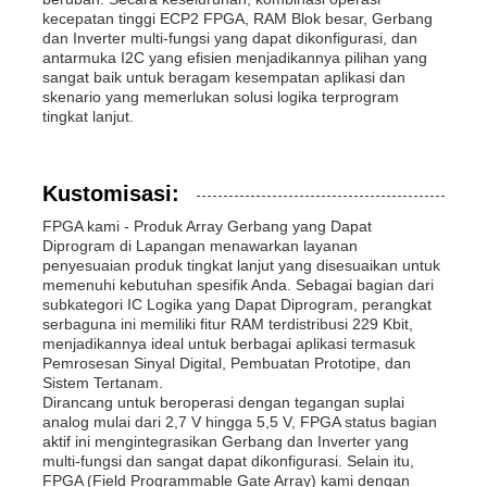
kecepatan tinggi ECP2 FPGA, RAM Blok besar, Gerbang
dan Inverter multi-fungsi yang dapat dikonfigurasi, dan
antarmuka I2C yang efisien menjadikannya pilihan yang
sangat baik untuk beragam kesempatan aplikasi dan
skenario yang memerlukan solusi logika terprogram
tingkat lanjut.
Kustomisasi:
FPGA kami - Produk Array Gerbang yang Dapat
Diprogram di Lapangan menawarkan layanan
penyesuaian produk tingkat lanjut yang disesuaikan untuk
memenuhi kebutuhan spesifik Anda. Sebagai bagian dari
subkategori IC Logika yang Dapat Diprogram, perangkat
serbaguna ini memiliki fitur RAM terdistribusi 229 Kbit,
menjadikannya ideal untuk berbagai aplikasi termasuk
Pemrosesan Sinyal Digital, Pembuatan Prototipe, dan
Sistem Tertanam.
Dirancang untuk beroperasi dengan tegangan suplai
analog mulai dari 2,7 V hingga 5,5 V, FPGA status bagian
aktif ini mengintegrasikan Gerbang dan Inverter yang
multi-fungsi dan sangat dapat dikonfigurasi. Selain itu,
FPGA (Field Programmable Gate Array) kami dengan