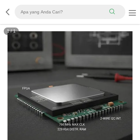
1
/
1