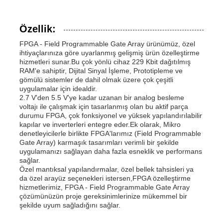
Özellik:
FPGA - Field Programmable Gate Array ürünümüz, özel
ihtiyaçlarınıza göre uyarlanmış gelişmiş ürün özelleştirme
hizmetleri sunar.Bu çok yönlü cihaz 229 Kbit dağıtılmış
RAM'e sahiptir, Dijital Sinyal İşleme, Prototipleme ve
gömülü sistemler de dahil olmak üzere çok çeşitli
uygulamalar için idealdir.
2.7 V'den 5.5 V'ye kadar uzanan bir analog besleme
voltajı ile çalışmak için tasarlanmış olan bu aktif parça
durumu FPGA, çok fonksiyonel ve yüksek yapılandırılabilir
kapılar ve inverterleri entegre eder.Ek olarak, Mikro
denetleyicilerle birlikte FPGA'larımız (Field Programmable
Gate Array) karmaşık tasarımları verimli bir şekilde
uygulamanızı sağlayan daha fazla esneklik ve performans
sağlar.
Özel mantıksal yapılandırmalar, özel bellek tahsisleri ya
da özel arayüz seçenekleri istersen,FPGA özelleştirme
hizmetlerimiz, FPGA - Field Programmable Gate Array
çözümünüzün proje gereksinimlerinize mükemmel bir
şekilde uyum sağladığını sağlar.