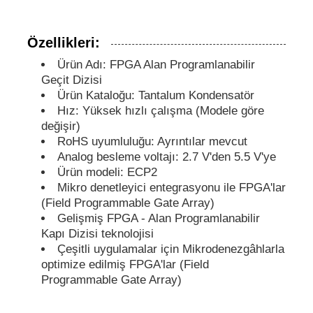
MCU Mikrodenetleyici Birimi
Özellikleri:
Ürün Adı: FPGA Alan Programlanabilir
Geçit Dizisi
SOC (Sistem Üzerinde Çip)
Ürün Kataloğu: Tantalum Kondensatör
Hız: Yüksek hızlı çalışma (Modele göre
MPU IC
değişir)
RoHS uyumluluğu: Ayrıntılar mevcut
Analog besleme voltajı: 2.7 V'den 5.5 V'ye
CPLD PLD
Ürün modeli: ECP2
Mikro denetleyici entegrasyonu ile FPGA'lar
(Field Programmable Gate Array)
Kızılötesi ısı dedektörü
Gelişmiş FPGA - Alan Programlanabilir
Kapı Dizisi teknolojisi
Çeşitli uygulamalar için Mikrodenezgâhlarla
DSP IC Çipi
optimize edilmiş FPGA'lar (Field
Programmable Gate Array)
DRAM Bellek Çipleri