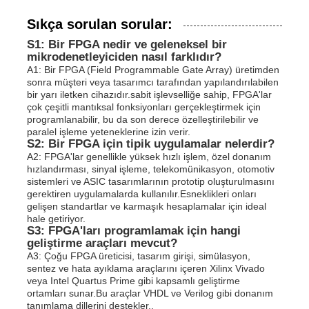
Sıkça sorulan sorular:
S1: Bir FPGA nedir ve geleneksel bir
mikrodenetleyiciden nasıl farklıdır?
A1: Bir FPGA (Field Programmable Gate Array) üretimden
sonra müşteri veya tasarımcı tarafından yapılandırılabilen
bir yarı iletken cihazıdır.sabit işlevselliğe sahip, FPGA'lar
çok çeşitli mantıksal fonksiyonları gerçekleştirmek için
programlanabilir, bu da son derece özelleştirilebilir ve
paralel işleme yeteneklerine izin verir.
S2: Bir FPGA için tipik uygulamalar nelerdir?
A2: FPGA'lar genellikle yüksek hızlı işlem, özel donanım
hızlandırması, sinyal işleme, telekomünikasyon, otomotiv
sistemleri ve ASIC tasarımlarının prototip oluşturulmasını
gerektiren uygulamalarda kullanılır.Esneklikleri onları
gelişen standartlar ve karmaşık hesaplamalar için ideal
hale getiriyor.
S3: FPGA'ları programlamak için hangi
geliştirme araçları mevcut?
A3: Çoğu FPGA üreticisi, tasarım girişi, simülasyon,
sentez ve hata ayıklama araçlarını içeren Xilinx Vivado
veya Intel Quartus Prime gibi kapsamlı geliştirme
ortamları sunar.Bu araçlar VHDL ve Verilog gibi donanım
tanımlama dillerini destekler..