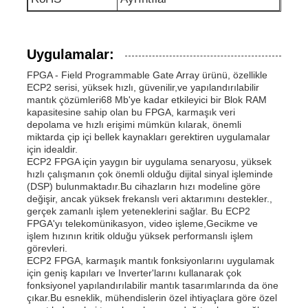
RF entegre devreler
Uygulamalar:
Elektronik parçalar
FPGA - Field Programmable Gate Array ürünü, özellikle
ECP2 serisi, yüksek hızlı, güvenilir,ve yapılandırılabilir
mantık çözümleri68 Mb'ye kadar etkileyici bir Blok RAM
kapasitesine sahip olan bu FPGA, karmaşık veri
PLC Programlama
depolama ve hızlı erişimi mümkün kılarak, önemli
miktarda çip içi bellek kaynakları gerektiren uygulamalar
için idealdir.
GPS Modülü
ECP2 FPGA için yaygın bir uygulama senaryosu, yüksek
hızlı çalışmanın çok önemli olduğu dijital sinyal işleminde
(DSP) bulunmaktadır.Bu cihazların hızı modeline göre
değişir, ancak yüksek frekanslı veri aktarımını destekler.,
Radyo Frekans Modülü
gerçek zamanlı işlem yeteneklerini sağlar. Bu ECP2
FPGA'yı telekomünikasyon, video işleme,Gecikme ve
işlem hızının kritik olduğu yüksek performanslı işlem
Güç modülü
görevleri.
ECP2 FPGA, karmaşık mantık fonksiyonlarını uygulamak
için geniş kapıları ve Inverter'larını kullanarak çok
fonksiyonel yapılandırılabilir mantık tasarımlarında da öne
Katı hal rölesi
çıkar.Bu esneklik, mühendislerin özel ihtiyaçlara göre özel