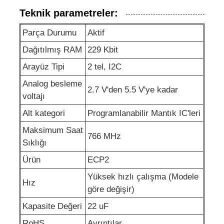
Teknik parametreler:
EEPROM çipi
Parça Durumu
Aktif
Dağıtılmış RAM
229 Kbit
PSRAM Çip
Arayüz Tipi
2 tel, I2C
Analog besleme
SRAM çipi
2.7 V'den 5.5 V'ye kadar
voltajı
Alt kategori
Programlanabilir Mantık IC'leri
NOR flaş
Maksimum Saat
766 MHz
Sıklığı
EPROM IC
Ürün
ECP2
Yüksek hızlı çalışma (Modele
UART IC
Hız
göre değişir)
Kapasite Değeri
22 uF
ADC DAC
RoHS
Ayrıntılar