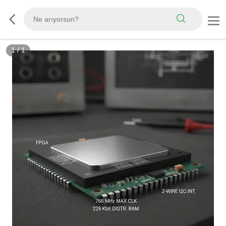
1
/
1