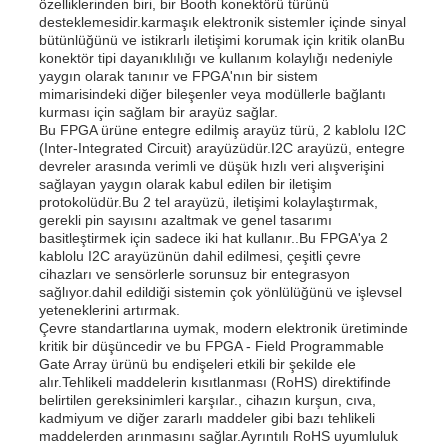
özelliklerinden biri, bir Booth konektörü türünü
desteklemesidir.karmaşık elektronik sistemler içinde sinyal
bütünlüğünü ve istikrarlı iletişimi korumak için kritik olanBu
konektör tipi dayanıklılığı ve kullanım kolaylığı nedeniyle
yaygın olarak tanınır ve FPGA'nın bir sistem
mimarisindeki diğer bileşenler veya modüllerle bağlantı
kurması için sağlam bir arayüz sağlar.
Bu FPGA ürüne entegre edilmiş arayüz türü, 2 kablolu I2C
(Inter-Integrated Circuit) arayüzüdür.I2C arayüzü, entegre
devreler arasında verimli ve düşük hızlı veri alışverişini
sağlayan yaygın olarak kabul edilen bir iletişim
protokolüdür.Bu 2 tel arayüzü, iletişimi kolaylaştırmak,
gerekli pin sayısını azaltmak ve genel tasarımı
basitleştirmek için sadece iki hat kullanır..Bu FPGA'ya 2
kablolu I2C arayüzünün dahil edilmesi, çeşitli çevre
cihazları ve sensörlerle sorunsuz bir entegrasyon
sağlıyor.dahil edildiği sistemin çok yönlülüğünü ve işlevsel
yeteneklerini artırmak.
Evde
Çevre standartlarına uymak, modern elektronik üretiminde
kritik bir düşüncedir ve bu FPGA - Field Programmable
Gate Array ürünü bu endişeleri etkili bir şekilde ele
Ürünler
alır.Tehlikeli maddelerin kısıtlanması (RoHS) direktifinde
belirtilen gereksinimleri karşılar., cihazın kurşun, cıva,
kadmiyum ve diğer zararlı maddeler gibi bazı tehlikeli
maddelerden arınmasını sağlar.Ayrıntılı RoHS uyumluluk
Videolar