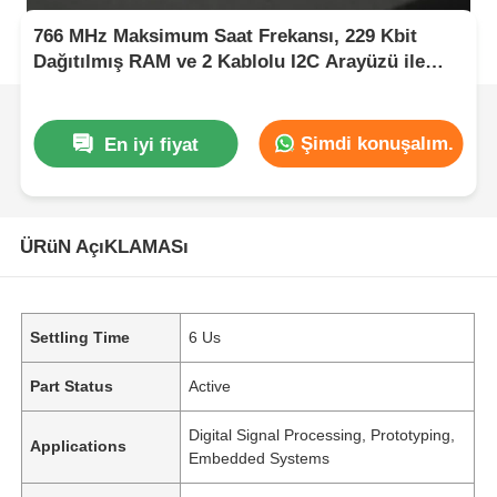
766 MHz Maksimum Saat Frekansı, 229 Kbit
Dağıtılmış RAM ve 2 Kablolu I2C Arayüzü ile
FPGA Sahada Programlanabilir Kapı Dizisi
Şimdi konuşalım.
En iyi fiyat
ÜRüN AçıKLAMASı
Settling Time
6 Us
Part Status
Active
Digital Signal Processing, Prototyping,
Applications
Embedded Systems