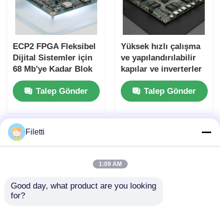
ECP2 FPGA Fleksibel
Yüksek hızlı çalışma
Dijital Sistemler için
ve yapılandırılabilir
68 Mb'ye Kadar Blok
kapılar ve inverterler
RAM ve 6 Us
için 68 Mb Blok RAM
Talep Gönder
Talep Gönder
Düzeltme Zamanı ile
ile FPGA Alan
Alan Programlanabilir
Programlanabilir Kapı
Geçit Dizini
Dizisi
Filetti
1:09 AM
Good day, what product are you looking 
for?
Yüksek Hızlı İşlem
Dijital Sinyal İşleme