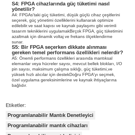
S4: FPGA cihazlarında güç tüketimi nasıl
yönetilir?
A4: FPGAs'taki güç tüketimi, düşük güçlü cihaz çeşitlerini
seçerek, güç yönetimi özelliklerini kullanarak optimize
edilebilir.ve saat kapısı ve kaynak paylaşımı gibi verimli
tasarım tekniklerini uygulamakBirçok FPGA, güç tüketimini
azaltmak için dinamik voltaj ve frekans ölçeklendirme
sunar.
S5: Bir FPGA seçerken dikkate alınması
gereken temel performans özellikleri nelerdir?
A5: Önemli performans özellikleri arasında mantıksal
elemanlar veya hücreler sayısı, mevcut bellek blokları, I/O
pin sayısı, maksimum çalışma sıklığı, güç tüketimi,ve
yüksek hızlı alıcılar için destekDoğru FPGA'yı seçmek,
özel uygulama gereksinimlerine ve kaynak ihtiyaçlarına
bağlıdır.
Etiketler:
Programlanabilir Mantık Denetleyici
Programlanabilir mantık cihazları