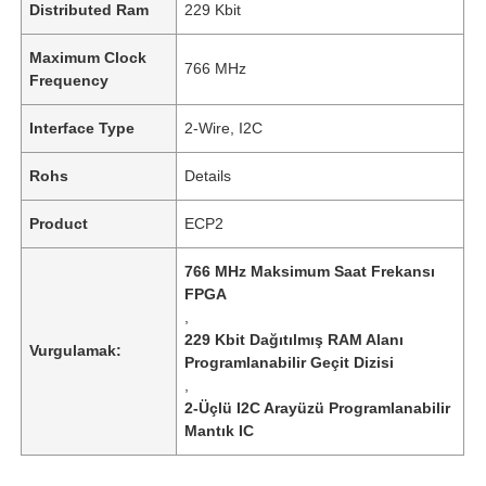
Distributed Ram
229 Kbit
Maximum Clock
766 MHz
Frequency
Interface Type
2-Wire, I2C
Rohs
Details
Product
ECP2
766 MHz Maksimum Saat Frekansı
FPGA
,
229 Kbit Dağıtılmış RAM Alanı
Vurgulamak:
Programlanabilir Geçit Dizisi
,
2-Üçlü I2C Arayüzü Programlanabilir
Mantık IC