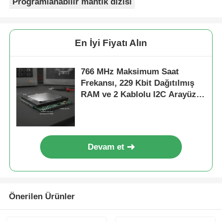
Programlanabilir mantık dizisi
En İyi Fiyatı Alın
766 MHz Maksimum Saat
Frekansı, 229 Kbit Dağıtılmış
RAM ve 2 Kablolu I2C Arayüzü
ile FPGA Sahada
Programlanabilir Kapı Dizisi
Devam et
Önerilen Ürünler