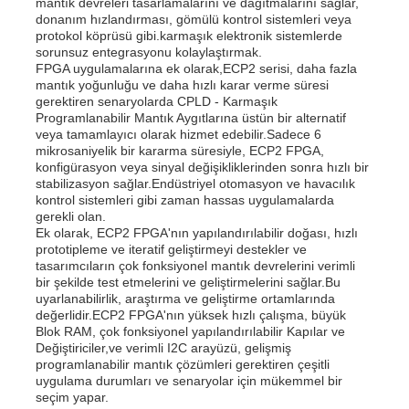
mantık devreleri tasarlamalarını ve dağıtmalarını sağlar,
donanım hızlandırması, gömülü kontrol sistemleri veya
İletişim Anteni
protokol köprüsü gibi.karmaşık elektronik sistemlerde
sorunsuz entegrasyonu kolaylaştırmak.
FPGA uygulamalarına ek olarak,ECP2 serisi, daha fazla
mantık yoğunluğu ve daha hızlı karar verme süresi
Bağlayıcı
gerektiren senaryolarda CPLD - Karmaşık
Programlanabilir Mantık Aygıtlarına üstün bir alternatif
veya tamamlayıcı olarak hizmet edebilir.Sadece 6
Güç yönetimi çipi
mikrosaniyelik bir kararma süresiyle, ECP2 FPGA,
konfigürasyon veya sinyal değişikliklerinden sonra hızlı bir
stabilizasyon sağlar.Endüstriyel otomasyon ve havacılık
kontrol sistemleri gibi zaman hassas uygulamalarda
gerekli olan.
Ek olarak, ECP2 FPGA'nın yapılandırılabilir doğası, hızlı
prototipleme ve iteratif geliştirmeyi destekler ve
tasarımcıların çok fonksiyonel mantık devrelerini verimli
bir şekilde test etmelerini ve geliştirmelerini sağlar.Bu
uyarlanabilirlik, araştırma ve geliştirme ortamlarında
değerlidir.ECP2 FPGA'nın yüksek hızlı çalışma, büyük
Blok RAM, çok fonksiyonel yapılandırılabilir Kapılar ve
Değiştiriciler,ve verimli I2C arayüzü, gelişmiş
programlanabilir mantık çözümleri gerektiren çeşitli
uygulama durumları ve senaryolar için mükemmel bir
seçim yapar.