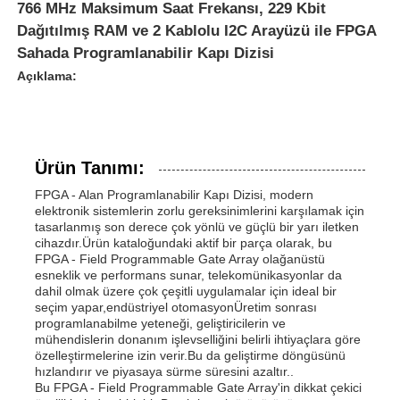
766 MHz Maksimum Saat Frekansı, 229 Kbit
Dağıtılmış RAM ve 2 Kablolu I2C Arayüzü ile FPGA
Sahada Programlanabilir Kapı Dizisi
Açıklama:
Ürün Tanımı:
FPGA - Alan Programlanabilir Kapı Dizisi, modern
elektronik sistemlerin zorlu gereksinimlerini karşılamak için
tasarlanmış son derece çok yönlü ve güçlü bir yarı iletken
cihazdır.Ürün kataloğundaki aktif bir parça olarak, bu
FPGA - Field Programmable Gate Array olağanüstü
esneklik ve performans sunar, telekomünikasyonlar da
dahil olmak üzere çok çeşitli uygulamalar için ideal bir
seçim yapar,endüstriyel otomasyonÜretim sonrası
programlanabilme yeteneği, geliştiricilerin ve
mühendislerin donanım işlevselliğini belirli ihtiyaçlara göre
özelleştirmelerine izin verir.Bu da geliştirme döngüsünü
hızlandırır ve piyasaya sürme süresini azaltır..
Bu FPGA - Field Programmable Gate Array'in dikkat çekici