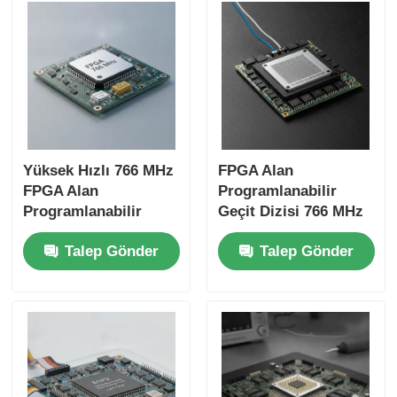
Yüksek Hızlı 766 MHz
FPGA Alan
FPGA Alan
Programlanabilir
Programlanabilir
Geçit Dizisi 766 MHz
Geçit Dizisi 22uF
Maksimum Saat
Talep Gönder
Talep Gönder
Tantalum
Frekansı 229 Kbit
Kondensatörü ve 6
Dağıtılmış RAM ve 2
Mikrosaniye Yerleşim
Tel I2C Arayüzü
Zamanı ile