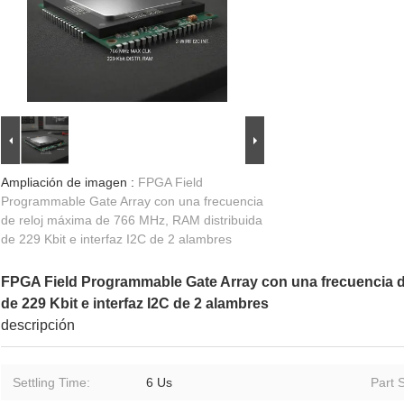
Ampliación de imagen :
FPGA Field
Programmable Gate Array con una frecuencia
de reloj máxima de 766 MHz, RAM distribuida
de 229 Kbit e interfaz I2C de 2 alambres
FPGA Field Programmable Gate Array con una frecuencia d
de 229 Kbit e interfaz I2C de 2 alambres
descripción
Settling Time:
6 Us
Part S