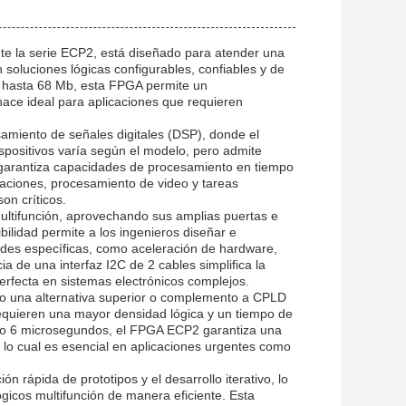
te la serie ECP2, está diseñado para atender una
soluciones lógicas configurables, confiables y de
 hasta 68 Mb, esta FPGA permite un
ace ideal para aplicaciones que requieren
miento de señales digitales (DSP), donde el
ispositivos varía según el modelo, pero admite
e garantiza capacidades de procesamiento en tiempo
ciones, procesamiento de video y tareas
on críticos.
ultifunción, aprovechando sus amplias puertas e
bilidad permite a los ingenieros diseñar e
ades específicas, como aceleración de hardware,
a de una interfaz I2C de 2 cables simplifica la
erfecta en sistemas electrónicos complejos.
o una alternativa superior o complemento a CPLD
requieren una mayor densidad lógica y un tiempo de
olo 6 microsegundos, el FPGA ECP2 garantiza una
 lo cual es esencial en aplicaciones urgentes como
 rápida de prototipos y el desarrollo iterativo, lo
ógicos multifunción de manera eficiente. Esta