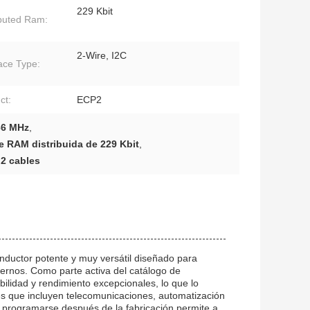
229 Kbit
ibuted Ram:
2-Wire, I2C
face Type:
ct:
ECP2
66 MHz
,
e RAM distribuida de 229 Kbit
,
 2 cables
nductor potente y muy versátil diseñado para
dernos. Como parte activa del catálogo de
ilidad y rendimiento excepcionales, lo que lo
es que incluyen telecomunicaciones, automatización
e programarse después de la fabricación permite a