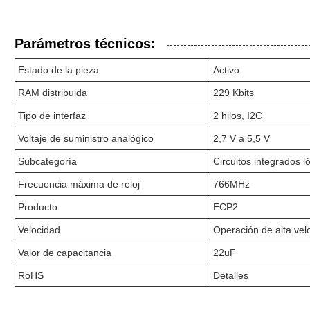
Parámetros técnicos:
Estado de la pieza
Activo
RAM distribuida
229 Kbits
Tipo de interfaz
2 hilos, I2C
Voltaje de suministro analógico
2,7 V a 5,5 V
Subcategoría
Circuitos integrados 
Frecuencia máxima de reloj
766MHz
Producto
ECP2
Velocidad
Operación de alta vel
Valor de capacitancia
22uF
RoHS
Detalles