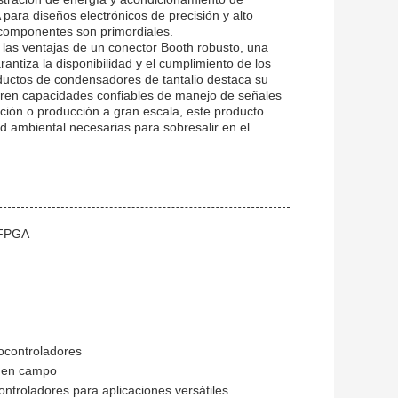
para diseños electrónicos de precisión y alto
s componentes son primordiales.
as ventajas de un conector Booth robusto, una
rantiza la disponibilidad y el cumplimiento de los
ductos de condensadores de tantalio destaca su
ieren capacidades confiables de manejo de señales
gación o producción a gran escala, este producto
ad ambiental necesarias para sobresalir en el
 FPGA
ocontroladores
s en campo
troladores para aplicaciones versátiles