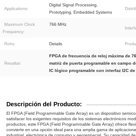
Digital Signal Processing,
Applications:
Distr
Prototyping, Embedded Systems
Maximum Clock
766 MHz
Inter
Frequency:
Rohs:
Details
Produ
FPGA de frecuencia de reloj máxima de 7
Resaltar:
matriz de puerta programable en campo d
IC lógico programable con interfaz I2C de
Descripción del Producto:
El FPGA (Field Programmable Gate Array) es un dispositivo semico
satisfacer los exigentes requisitos de los sistemas electrónicos mo
productos, este FPGA (Field Programmable Gate Array) ofrece flexib
convierte en una opción ideal para una amplia gama de aplicacion
industrial, electrónica de consumo y aeroespacial. Su capacidad d