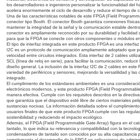
los desarrolladores e ingenieros personalizar la funcionalidad del
acelera enormemente el ciclo de desarrollo y reduce el tiempo de c
Una de las características notables de este FPGA (Field Programma
conector tipo Booth. El conector Booth garantiza conexiones físicas
mantener la integridad de la señal y la comunicación estable dentro
conector es ampliamente reconocido por su durabilidad y facilidad 
para que la FPGA se conecte con otros componentes o módulos en 
El tipo de interfaz integrada en este producto FPGA es una interfaz I
I2C es un protocolo de comunicación ampliamente adoptado que per
velocidad entre circuitos integrados. Esta interfaz de 2 cables utiliz
SCL (línea de reloj en serie), para facilitar la comunicación, reducir
diseño general. La inclusión de la interfaz I2C de 2 cables en est
variedad de periféricos y sensores, mejorando la versatilidad y las
integrado.
El cumplimiento de los estándares ambientales es una consideración
electrónicos modernos, y este producto FPGA (Field Programmable
manera efectiva. Cumple con los requisitos descritos en la directiv
que garantiza que el dispositivo esté libre de ciertos materiales p
sustancias nocivas. La información detallada sobre el cumplimiento
usuarios finales de que este producto FPGA cumple con las regula
sostenibilidad y reduciendo el impacto ecológico.
Además, el FPGA (Field Programmable Gate Array) figura en el ca
tantalio, lo que indica su relevancia y compatibilidad con la tecnol
condensadores de tantalio son conocidos por su alta capacitancia po
complementa el desempeño de la FPGA en aplicaciones de adminis