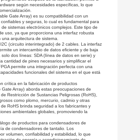
 hardware según necesidades específicas, lo que
omercialización.
ble Gate Array) es su compatibilidad con un
 confiables y seguras, lo cual es fundamental para
 de sistemas electrónicos complejos. Este tipo de
de uso, ya que proporciona una interfaz robusta
una arquitectura de sistema.
2C (circuito interintegrado) de 2 cables. La interfaz
mite un intercambio de datos eficiente y de baja
a solo dos líneas: SDA (línea de datos en serie) y
 la cantidad de pines necesarios y simplificar el
e FPGA permite una integración perfecta con una
 capacidades funcionales del sistema en el que está
 crítica en la fabricación de productos
 Gate Array) aborda estas preocupaciones de
a de Restricción de Sustancias Peligrosas (RoHS),
eligrosos como plomo, mercurio, cadmio y otras
 de RoHS brinda seguridad a los fabricantes y
ciones ambientales globales, promoviendo la
tálogo de productos para condensadores de
ogía de condensadores de tantalio. Los
r volumen, confiabilidad y estabilidad, lo que
tración de energía y acondicionamiento de