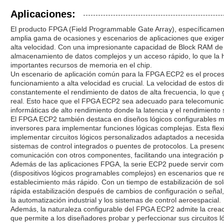
Aplicaciones:
El producto FPGA (Field Programmable Gate Array), específicamen
amplia gama de ocasiones y escenarios de aplicaciones que exigen 
alta velocidad. Con una impresionante capacidad de Block RAM de
almacenamiento de datos complejos y un acceso rápido, lo que la h
importantes recursos de memoria en el chip.
Un escenario de aplicación común para la FPGA ECP2 es el procesa
funcionamiento a alta velocidad es crucial. La velocidad de estos d
constantemente el rendimiento de datos de alta frecuencia, lo qu
real. Esto hace que el FPGA ECP2 sea adecuado para telecomunica
informáticas de alto rendimiento donde la latencia y el rendimiento s
El FPGA ECP2 también destaca en diseños lógicos configurables m
inversores para implementar funciones lógicas complejas. Esta flexi
implementar circuitos lógicos personalizados adaptados a necesid
sistemas de control integrados o puentes de protocolos. La presenci
comunicación con otros componentes, facilitando una integración p
Además de las aplicaciones FPGA, la serie ECP2 puede servir com
(dispositivos lógicos programables complejos) en escenarios que 
establecimiento más rápido. Con un tiempo de estabilización de s
rápida estabilización después de cambios de configuración o señal,
la automatización industrial y los sistemas de control aeroespacial.
Además, la naturaleza configurable del FPGA ECP2 admite la creación
que permite a los diseñadores probar y perfeccionar sus circuitos l