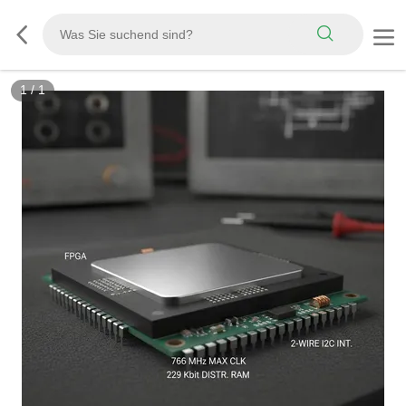
1
/
1