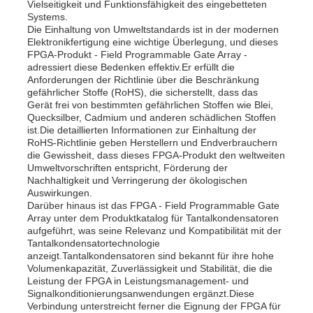
Vielseitigkeit und Funktionsfähigkeit des eingebetteten
Systems.
Die Einhaltung von Umweltstandards ist in der modernen
Über uns
Elektronikfertigung eine wichtige Überlegung, und dieses
FPGA-Produkt - Field Programmable Gate Array -
adressiert diese Bedenken effektiv.Er erfüllt die
Anforderungen der Richtlinie über die Beschränkung
Werksbesichtigung
gefährlicher Stoffe (RoHS), die sicherstellt, dass das
Gerät frei von bestimmten gefährlichen Stoffen wie Blei,
Quecksilber, Cadmium und anderen schädlichen Stoffen
Qualitätskontrolle
ist.Die detaillierten Informationen zur Einhaltung der
RoHS-Richtlinie geben Herstellern und Endverbrauchern
die Gewissheit, dass dieses FPGA-Produkt den weltweiten
Umweltvorschriften entspricht, Förderung der
Kontakt mit uns
Nachhaltigkeit und Verringerung der ökologischen
Auswirkungen.
Darüber hinaus ist das FPGA - Field Programmable Gate
Nachrichten
Array unter dem Produktkatalog für Tantalkondensatoren
aufgeführt, was seine Relevanz und Kompatibilität mit der
Tantalkondensatortechnologie
anzeigt.Tantalkondensatoren sind bekannt für ihre hohe
Fälle
Volumenkapazität, Zuverlässigkeit und Stabilität, die die
Leistung der FPGA in Leistungsmanagement- und
Signalkonditionierungsanwendungen ergänzt.Diese
FPGA-Feldprogrammierbares Torarray
Verbindung unterstreicht ferner die Eignung der FPGA für