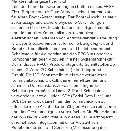
Markteinführungszeit verkürzt.
Eine der bemerkenswerten Eigenschaften dieses FPGA -
Field Programmable Gate Array ist seine Unterstützung
für einen Booth-Anschlusstyp. Der Booth-Anschluss stellt
zuverlässige und sichere physische Verbindungen
sicher,die für die Aufrechterhaltung der Signalintegrität
und der stabilen Kommunikation in komplexen
elektronischen Systemen von entscheidender Bedeutung
istDieser Steckverbinder ist für seine Langlebigkeit und
Benutzerfreundlichkeit bekannt und bietet eine robuste
Schnittstelle für die Verbindung des FPGA mit anderen
Komponenten oder Modulen in einer Systemarchitektur.
Der in dieses FPGA-Produkt integrierte Schnittstellentyp
ist eine 2-Wire-I2C-Schnittstelle (Inter-Integrated
Circuit).Die I2C-Schnittstelle ist ein weit verbreitetes
Kommunikationsprotokoll, das einen effizienten und
schnellen Datenaustausch zwischen integrierten
Schaltungen ermöglicht.Diese 2-Draht-Schnittstelle
Zu Hause
verwendet nur zwei Linien  SDA (Serial Data Line) und
SCL (Serial Clock Line) , um die Kommunikation zu
erleichtern, die Anzahl der benötigten Pins zu reduzieren
Produkte
und das Gesamtdesign zu vereinfachen.Die Einbeziehung
der 2-Wire-I2C-Schnittstelle in dieses FPGA ermöglicht
eine nahtlose Integration mit einer Vielzahl von
Peripheriegeräten und Sensoren,Verbesserung der
Videos