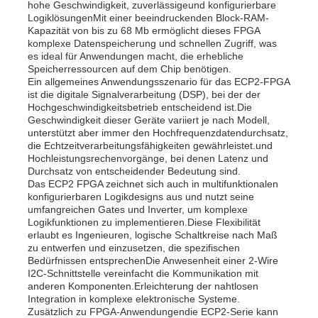
hohe Geschwindigkeit, zuverlässigeund konfigurierbare
LogiklösungenMit einer beeindruckenden Block-RAM-
Kommunikations-Antenne
Kapazität von bis zu 68 Mb ermöglicht dieses FPGA
komplexe Datenspeicherung und schnellen Zugriff, was
es ideal für Anwendungen macht, die erhebliche
Speicherressourcen auf dem Chip benötigen.
Stecker
Ein allgemeines Anwendungsszenario für das ECP2-FPGA
ist die digitale Signalverarbeitung (DSP), bei der der
Hochgeschwindigkeitsbetrieb entscheidend ist.Die
Power Management Chip
Geschwindigkeit dieser Geräte variiert je nach Modell,
unterstützt aber immer den Hochfrequenzdatendurchsatz,
die Echtzeitverarbeitungsfähigkeiten gewährleistet.und
Hochleistungsrechenvorgänge, bei denen Latenz und
Durchsatz von entscheidender Bedeutung sind.
Das ECP2 FPGA zeichnet sich auch in multifunktionalen
konfigurierbaren Logikdesigns aus und nutzt seine
umfangreichen Gates und Inverter, um komplexe
Logikfunktionen zu implementieren.Diese Flexibilität
erlaubt es Ingenieuren, logische Schaltkreise nach Maß
zu entwerfen und einzusetzen, die spezifischen
Bedürfnissen entsprechenDie Anwesenheit einer 2-Wire
I2C-Schnittstelle vereinfacht die Kommunikation mit
anderen Komponenten.Erleichterung der nahtlosen
Integration in komplexe elektronische Systeme.
Zusätzlich zu FPGA-Anwendungendie ECP2-Serie kann