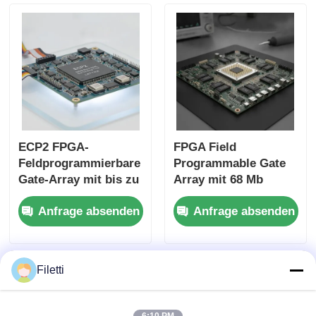
ECP2 FPGA-
FPGA Field
Feldprogrammierbare
Programmable Gate
Gate-Array mit bis zu
Array mit 68 Mb
68 Mb Block-RAM
Block RAM für
Anfrage absenden
Anfrage absenden
und 6 Us-
Hochgeschwindigkeit
Besiedlungszeit für
sbetrieb und
flexible digitale
konfigurierbare Tore
Systeme
und Inverter
Filetti