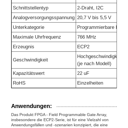
Schnittstellentyp
2-Draht, I2C
HF-Integrierte Schaltungen
Analogversorgungsspannung
20,7 V bis 5,5 V
Unterkategorie
Programmierbare Logik
Elektronische Komponenten
Maximale Uhrfrequenz
766 MHz
Erzeugnis
ECP2
PLC-Programmierung
Hochgeschwindigkeitsbe
Geschwindigkeit
(je nach Modell)
GPS-Module
Kapazitätswert
22 uF
RoHS
Einzelheiten
Hochfrequenzmodul
Leistungsmodul
Anwendungen:
Das Produkt FPGA - Field Programmable Gate Array,
insbesondere die ECP2-Serie, ist für eine Vielzahl von
Halbleiterrelais
Anwendungsfällen und -szenarien konzipiert, die eine