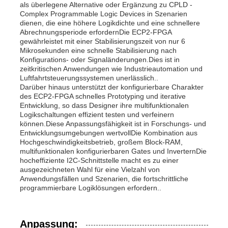
als überlegene Alternative oder Ergänzung zu CPLD -
Complex Programmable Logic Devices in Szenarien
dienen, die eine höhere Logikdichte und eine schnellere
Abrechnungsperiode erfordernDie ECP2-FPGA
gewährleistet mit einer Stabilisierungszeit von nur 6
Mikrosekunden eine schnelle Stabilisierung nach
Konfigurations- oder Signaländerungen.Dies ist in
zeitkritischen Anwendungen wie Industrieautomation und
Luftfahrtsteuerungssystemen unerlässlich..
Darüber hinaus unterstützt der konfigurierbare Charakter
des ECP2-FPGA schnelles Prototyping und iterative
Entwicklung, so dass Designer ihre multifunktionalen
Logikschaltungen effizient testen und verfeinern
können.Diese Anpassungsfähigkeit ist in Forschungs- und
Entwicklungsumgebungen wertvollDie Kombination aus
Hochgeschwindigkeitsbetrieb, großem Block-RAM,
multifunktionalen konfigurierbaren Gates und InverternDie
hocheffiziente I2C-Schnittstelle macht es zu einer
ausgezeichneten Wahl für eine Vielzahl von
Anwendungsfällen und Szenarien, die fortschrittliche
programmierbare Logiklösungen erfordern..
Anpassung: