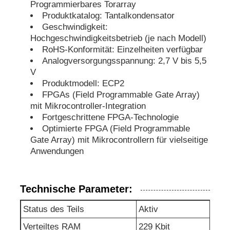
Programmierbares Torarray
Produktkatalog: Tantalkondensator
eeprom Chip
Geschwindigkeit:
Hochgeschwindigkeitsbetrieb (je nach Modell)
RoHS-Konformität: Einzelheiten verfügbar
PSRAM-Chip
Analogversorgungsspannung: 2,7 V bis 5,5
V
Produktmodell: ECP2
SRAM-Chip
FPGAs (Field Programmable Gate Array)
mit Mikrocontroller-Integration
Fortgeschrittene FPGA-Technologie
NICHT Blitz
Optimierte FPGA (Field Programmable
Gate Array) mit Mikrocontrollern für vielseitige
Anwendungen
EPROM IC
UART IC
Technische Parameter:
Status des Teils
Aktiv
ADC DAC
Verteiltes RAM
229 Kbit