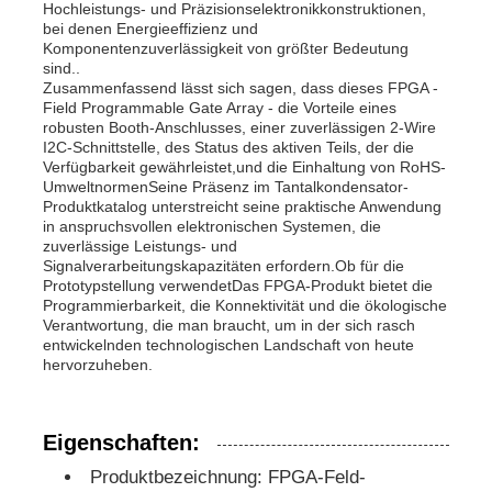
Hochleistungs- und Präzisionselektronikkonstruktionen,
bei denen Energieeffizienz und
Komponentenzuverlässigkeit von größter Bedeutung
MCU-Mikroregler-Einheit
sind..
Zusammenfassend lässt sich sagen, dass dieses FPGA -
Field Programmable Gate Array - die Vorteile eines
SOC-System auf dem Chip
robusten Booth-Anschlusses, einer zuverlässigen 2-Wire
I2C-Schnittstelle, des Status des aktiven Teils, der die
Verfügbarkeit gewährleistet,und die Einhaltung von RoHS-
UmweltnormenSeine Präsenz im Tantalkondensator-
MPU-IC
Produktkatalog unterstreicht seine praktische Anwendung
in anspruchsvollen elektronischen Systemen, die
zuverlässige Leistungs- und
CPLD PLD
Signalverarbeitungskapazitäten erfordern.Ob für die
Prototypstellung verwendetDas FPGA-Produkt bietet die
Programmierbarkeit, die Konnektivität und die ökologische
Verantwortung, die man braucht, um in der sich rasch
Infrarot-Wärmedetektor
entwickelnden technologischen Landschaft von heute
hervorzuheben.
Chip DSP IC
Eigenschaften:
D-RAM Speicherchip
Produktbezeichnung: FPGA-Feld-