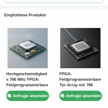
Empfohlene Produkte
Hochgeschwindigkeit
FPGA-
s 766 MHz FPGA-
Feldprogrammierbare
Feldprogrammierbare
Tor-Array mit 766
Tor-Array mit 22uF-
MHz Höchst-
Anfrage absenden
Anfrage absenden
Tantalkondensator
Uhrfrequenz 229 Kbit
und 6 Mikrosekunden
Verteilte RAM und 2-
Anlegzeit
Wire I2C-Schnittstelle