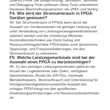
Quartus Prime, die Design-Eintrag, Simulation, Synthese
und Debugging-Tools umfassen.Diese Tools unterstützen
Hardware Beschreibungssprachen wie VHDL und Verilog.
F4: Wie wird der Stromverbrauch in FPGA-
Geräten gesteuert?
A4: Der Stromverbrauch in FPGAs kann durch die
Auswahl von Gerätevarianten mit geringer Leistung und
unter Verwendung von Leistungsmanagementfunktionen
optimiert werden.und die Umsetzung effizienter
Konstruktionstechniken wie Clock-Gating und
RessourcenfreigabeViele FPGA bieten auch dynamische
Spannungs- und Frequenzskalierungen, um den
Stromverbrauch zu reduzieren.
F5: Welche Leistungsmerkmale sind bei der
Auswahl eines FPGA zu berücksichtigen?
A5: Zu den wichtigen Leistungsmerkmalen gehören die
Anzahl der Logikelemente oder Zellen, verfügbare
Speicherblöcke, Anzahl der E/A-Pins, maximale
Betriebsfrequenz, Stromverbrauch,und Unterstützung für
HochgeschwindigkeitstransceiverDie Auswahl des
richtigen FPGA hängt von den spezifischen
Anwendungsanforderungen und Ressourcenbedürfnissen
ab.