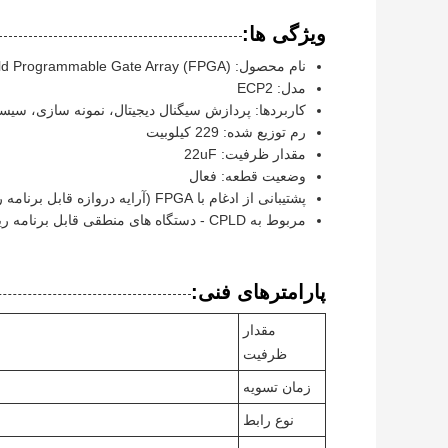
ویژگی ها:
نام محصول: FPGA Field Programmable Gate Array (FPGA)
مدل: ECP2
کاربردها: پردازش سیگنال دیجیتال، نمونه سازی، سی
رم توزیع شده: 229 کیلوبیت
مقدار ظرفیت: 22uF
وضعیت قطعه: فعال
پشتیبانی از ادغام با FPGA (آرایه دروازه قابل برنامه ریزی میدانی) با میکروکنترلرها
مربوط به CPLD - دستگاه های منطقی قابل برنامه ریزی پیچیده برای طرح های دیجیتال همه کاره
پارامترهای فنی:
مقدار
ظرفیت
زمان تسویه
نوع رابط