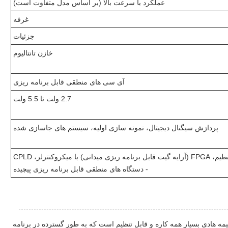
عملکرد با سرعت بالا (بر اساس مدل متفاوت است)
غرفه
جزئیات
خازن تانتالیوم
آی سی های منطقی قابل برنامه ریزی
2.7 ولت تا 5.5 ولت
پردازش سیگنال دیجیتال، نمونه سازی اولیه، سیستم های جاسازی شده
گیت ها و اینورترها - چند منظوره، قابل تنظیم، FPGA (آرایه گیت قابل برنامه ریزی میدانی) با میکروکنترلر، CPLD
- دستگاه های منطقی قابل برنامه ریزی پیچیده
FPGA (Field Progr) یک دستگاه نیمه هادی بسیار همه کاره و قابل تنظیم است که به طور گسترده در برنامه