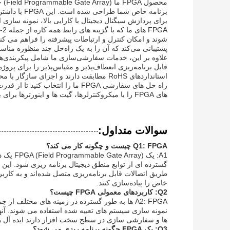
محصو
برای پردازش سیگنال دیجیتال با کارایی بالا، نمونه سازی 
شوند و امکان کنترل و ارتباطات پیشرفته را فراهم می کن
پشتیبانی می‌کند که آن را به یک راه‌حل چند منظوره مناس
قابل برنامه‌ریزی انعطاف‌پذیر و مقیاس‌پذیر را برای پروژ
استانداردهای RoHS مطابقت دارند و اجزای سازگار با محیط زیست و قابل اعتماد را تضمین می کنند.
راه حل های سفارشی FPGA ما را انتخ
های FPGA را با میکروکنترلرها، گیت ها و اینورترها برای برنامه های دیجیتال پیشرفته شما ترکیب می کنند.
سوالات متداول:
Q1: FPGA چیست و چگونه کار می کند؟
A1: یک y
طریق اتصالات قابل برنامه‌ریزی متصل شده‌اند و به کار
خاص را پیاده‌سازی کنند.
Q2: کاربردهای معمولی FPGA چیست؟
A2: FPGA ها به طور گسترده در زمینه های مختلف
نمونه سازی سیستم های تعبیه شده استفاده می شوند. آنها 
ها و سفارشی سازی در سطح سخت افزار دارند ایده آل ه
Q3: یک FPGA چگونه برنامه ریزی می شود؟