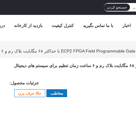
جستجو کردن
اخبار
با ما تماس بگیرید
کنترل کیفیت
بازدید از کارخانه
درب
ECP2 FPGA Field Program با حداکثر ۶۸ مگابایت بلاک رم و ۶ ساعت زمان تنظیم برای سیستم های دیجیتال انعطاف پذیر
ECP2 FPGA Field Programmable Gate Array با حداکثر ۶۸ مگابایت بلاک رم و ۶ ساعت زمان تنظیم برای سیستم های دیجیتال
جزئیات محصول:
مخاطب
حالا حرف بزن