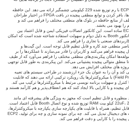
منابع حافظه یکی از جنبه های حیاتی هر FPGA هستند و ECP2 با رم توزیع شده 229 کیلوبیتی چشمگیر ارائه می دهد. این حافظه
جاسازی شده فضای کافی برای اجرای ذخیره سازی داده ها، بافر کردن و توابع منطقی پیچیده در بافت FPGA در اختیار طراحان
طف از منابع حافظه در بلوک های منطقی مختلف را فراهم می کند و
 را بهبود می بخشد.
اتصال و رابط با گنجاندن نوع کانکتور Booth در ECP2 FPGA ساده است. این کانکتور اتصالات فیزیکی ایمن و قابل اعتماد بین
FPGA و اجزا یا سیستم های خارجی را تضمین می کند. کانکتور Booth به دلیل دوام و سهولت استفاده شناخته شده است که امکان
بردهای صنعتی یا تجاری را فراهم می کند.
ها - عناصر منطقی چند کاره و قابل تنظیم قابل توجه است. این گیت‌ها و
 پیچیده فراهم می‌کنند و کاربران را قادر می‌سازند تا عملکردها را بر
ولفه‌ها امکان پیکربندی‌های منطقی مختلف را فراهم می‌آورد که از طیف
ا منطق متوالی پیچیده پشتیبانی می‌کند. این پیکربندی به طور قابل توجهی
پروژه های مختلف افزایش می دهد.
رها پشتیبانی می کند و آن را به عنوان یک جزء ارزشمند در طراحی سیستم های تعبیه
شده قرار می دهد. FPGA ها (Field Programmable Gate Array) با میکروکنترلرها یک رویکرد ترکیبی ارائه می دهند که قابلیت
 مجدد و قدرت پردازش موازی FPGA ها را با کنترل و سهولت برنامه نویسی مرتبط با میکروکنترلرها ترکیب می کند.
 پیچیده و با کارایی بالا ایجاد کنند که هم انعطاف‌پذیر و هم کارآمد هستند و
با کارایی بالا، چند منظوره و قابل تنظیم است که مجهز به ویژگی های پیشرفته ای مانند
حداکثر فرکانس ساعت 766 مگاهرتز، ظرفیت خازنی 22uF، 229 کیلو بیت RAM توزیع شده و نوع اتصال Booth قابل اعتماد است.
ابل تنظیم، همراه با قابلیت های یکپارچه سازی یکپارچه با میکروکنترلرها،
آن را به گزینه ای ایده آل برای طیف گسترده ای از برنامه های دیجیتال تبدیل می کند. چه برای نمونه سازی و چه برای تولید، ECP2
یچیده را با کارایی و دقت فراهم می کند.