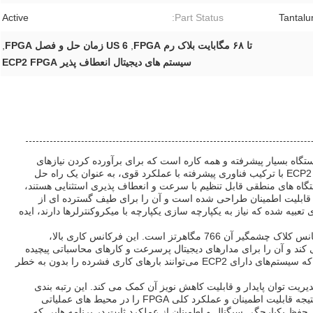
Active
Part Status:
Tantalu
تا ۶۸ مگابایت بلاک رم FPGA
,
6 US زمان حل و فصل FPGA
,
سیستم های دیجیتال انعطاف پذیر ECP2 FPGA
ECP2 FPGA (Field Programmable G) یک دستگاه بسیار پیشرفته و همه کاره است که برای برآورده کردن نیازهای
درخواستی برنامه های دیجیتال مدرن طراحی شده است. ECP2 با ترکیب فناوری پیشرفته با عملکرد قوی، به عنوان یک راه حل
تگاه های منطقی قابل تنظیم با سرعت و انعطاف پذیری استثنایی هستند،
ئه حداکثر کارایی و قابلیت اطمینان طراحی شده است و آن را برای طیف گسترده ای از
عبیه شده که نیاز به یکپارچه سازی یکپارچه با میکروکنترلرها دارند، ایده
یکی از ویژگی های تعیین کننده ECP2 FPGA حداکثر فرکانس کلاک چشمگیر آن 766 مگاهرتز است. این فرکانس کاری بالا،
 کند و آن را برای مدارهای دیجیتال پرسرعت و کارهای محاسباتی پیچیده
مناسب می کند. توانایی کار با این سرعت تضمین می‌کند که سیستم‌های دارای ECP2 می‌توانند بارهای کاری فشرده را بدون به خطر
رفیت خازنی 22uF است که به مدیریت توان پایدار و قابلیت کاهش نویز آن کمک می کند. این رتبه بندی
ظرفیت به صاف کردن نوسانات ولتاژ کمک می کند و در نتیجه قابلیت اطمینان و عملکرد کلی FPGA را در محیط های عملیاتی
فظ یکپارچگی سیگنال و اطمینان از عملکرد ثابت در برنامه هایی که