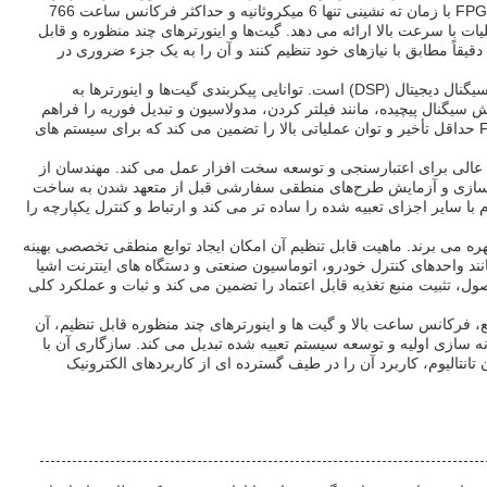
های مختلف الکترونیکی پیشرفته استفاده می شود. این FPGA با زمان ته نشینی تنها 6 میکروثانیه و حداکثر فرکانس ساعت 766
ات با سرعت بالا ارائه می دهد. گیت‌ها و اینورترهای چند منظوره و قابل
قیقاً مطابق با نیازهای خود تنظیم کنند و آن را به یک جزء ضروری در
یکی از موارد کاربردی اولیه برای این FPGA در پردازش سیگنال دیجیتال (DSP) است. توانایی پیکربندی گیت‌ها و اینورترها به
سیگنال پیچیده، مانند فیلتر کردن، مدولاسیون و تبدیل فوریه را فراهم
می‌کند. زمان ته نشینی سریع و فرکانس ساعت بالا FPGA حداقل تأخیر و توان عملیاتی بالا را تضمین می کند که برای سیستم های
FP به عنوان یک پلت فرم عالی برای اعتبارسنجی و توسعه سخت افزار عمل می کند. مهندسان از
بیه‌سازی و آزمایش طرح‌های منطقی سفارشی قبل از متعهد شدن به ساخت
ه می‌برند. پشتیبانی از یک رابط 2 سیم I2C ادغام با سایر اجزای تعبیه شده را ساده تر می کند و ارتباط و کنترل یکپارچه را
تم های جاسازی شده نیز از قابلیت های این FPGA بهره می برند. ماهیت قابل تنظیم آن امکان ایجاد توابع منطقی تخصصی بهینه
د واحدهای کنترل خودرو، اتوماسیون صنعتی و دستگاه های اینترنت اشیا
ول، تثبیت منبع تغذیه قابل اعتماد را تضمین می کند و ثبات و عملکرد کلی
از زمان ته نشینی سریع، فرکانس ساعت بالا و گیت ها و اینورترهای چند منظوره قابل تنظیم، آن
ونه سازی اولیه و توسعه سیستم تعبیه شده تبدیل می کند. سازگاری آن با
لات خازن تانتالیوم، کاربرد آن را در طیف گسترده ای از کاربردهای الکترونیک