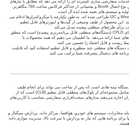
ل FPGA ما (Field Programmable Gate Array) خدمات سفارشی سازی گسترده ای را ارائه می دهد که مطابق با نیازهای
برنامه خاص شما طراحی شده است. این FPGA با داشتن نوع اتصال Booth و پشتیبانی از حداکثر فرکانس ساعت 766 مگاهرتز،
اولیه و سیستم های تعبیه شده ایده آل است.
FPGA های ما که با گزینه های رابط همه کاره از جمله 2-Wire و I2C طراحی شده اند، به طور یکپارچه با میکروکنترلرها ادغام می
ند. این محصول از طیف وسیعی از گیت‌ها و اینورترهای قابل تنظیم
ب برای طرح‌های منطقی پیچیده تبدیل می‌کند.
علاوه بر این، خدمات سفارشی‌سازی ما شامل پیکربندی‌های CPLD (دستگاه‌های منطقی قابل برنامه‌ریزی پیچیده) است که منطق
ه‌های شما ارائه می‌دهد. ما اطمینان می دهیم که همه محصولات با
اب کنید تا از قدرت دستگاه های منطقی چند منظوره و قابل تنظیم استفاده کنید که قابلیت
FPGA (Field Programmable Gate Arra) یک دستگاه نیمه هادی است که پس از ساخت می تواند برای انجام طیف
گسترده ای از توابع منطق دیجیتال برنامه ریزی شود. این شامل مجموعه‌ای از بلوک‌های منطقی قابل تنظیم (CLB) است که از
بران اجازه می‌دهند مدارهای سخت‌افزاری سفارشی متناسب با کاربردهای
 از جمله مخابرات، سیستم های خودرو، هوافضا، مراکز داده، پردازش سیگنال و
برای برنامه هایی که نیاز به پردازش با سرعت بالا، مدیریت موازی داده
ستند.