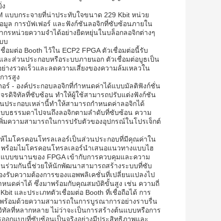
่ง
แบบกระจายที่น่าประทับใจขนาด 229 Kbit หน่วย
ข้อมูล การบัฟเฟอร์ และฟังก์ชันลอจิกที่ซับซ้อนภายใน
รหน่วยความจำได้อย่างยืดหยุ่นในบล็อกลอจิกต่างๆ
ะบบ
่อมต่อ Booth ไว้ใน ECP2 FPGA ตัวเชื่อมต่อนี้รับ
 และส่วนประกอบหรือระบบภายนอก ตัวเชื่อมต่อบูธเป็น
้อย่างรวดเร็วและลดความเสี่ยงของความล้มเหลวใน
การสูง
 - องค์ประกอบลอจิกที่กำหนดค่าได้แบบมัลติฟังก์ชั่น
ิจิทัลที่ซับซ้อน ทำให้ผู้ใช้สามารถปรับแต่งฟังก์ชัน
วนประกอบเหล่านี้ทำให้สามารถกำหนดค่าลอจิกได้
แบบธรรมดาไปจนถึงลอจิกตามลำดับที่ซับซ้อน ความ
ิ่มความสามารถในการปรับตัวของอุปกรณ์ในโปรเจ็กต์
ห้ไมโครคอนโทรลเลอร์เป็นส่วนประกอบที่มีคุณค่าใน
นาม) พร้อมไมโครคอนโทรลเลอร์นำเสนอแนวทางแบบไฮ
ผลแบบขนานของ FPGA เข้ากับการควบคุมและความ
ร่วมกันนี้ช่วยให้นักพัฒนาสามารถสร้างระบบที่ซับ
อรองรับความต้องการของแอพพลิเคชั่นที่เปลี่ยนแปลงไป
ค่าได้ ซึ่งมาพร้อมกับคุณสมบัติขั้นสูง เช่น ความถี่
และประเภทตัวเชื่อมต่อ Booth ที่เชื่อถือได้ การ
ได้ พร้อมด้วยความสามารถในการบูรณาการอย่างราบรื่น
ิทัลที่หลากหลาย ไม่ว่าจะเป็นการสร้างต้นแบบหรือการ
กแบบที่ซับซ้อนเป็นจริงอย่างมีประสิทธิภาพและ