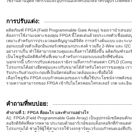
ใช้งานด้านอุตสาหกรรมและอุปกรณ์อิเล็กทรอนิกส์สำหรับผู้บริโภคที่หล
การปรับแต่ง:
ผลิตภัณฑ์ FPGA (Field Programmable Gate Array) ของเรานำเสนอบริก
ต้องการใช้งานเฉพาะของคุณ FPGA นี้โดดเด่นด้วยประเภทตัวเชื่อมต่
เหมาะสำหรับการประมวลผลสัญญาณดิจิทัล การสร้างต้นแบบ และระบบฝ
ออกแบบด้วยตัวเลือกอินเทอร์เฟซอเนกประสงค์ รวมถึง 2-Wire และ I
อย่างราบรื่น ทำให้สามารถควบคุมและสื่อสารได้ดียิ่งขึ้น ผลิตภัณฑ์รอ
เป็นโซลูชันมัลติฟังก์ชั่นที่เหมาะสำหรับการออกแบบลอจิกที่ซับซ้อน
นอกจากนี้ บริการปรับแต่งของเรายังรวมถึงการกำหนดค่า CPLD (Complex
โปรแกรมได้อย่างยืดหยุ่นและปรับขนาดได้สำหรับโครงการของคุณ เรา
รับประกันส่วนประกอบที่เป็นมิตรต่อสิ่งแวดล้อมและเชื่อถือได้
เลือกโซลูชัน FPGA แบบกำหนดเองของเราเพื่อใช้ประโยชน์จากพลังของอุ
รวมความสามารถของ FPGA เข้ากับไมโครคอนโทรลเลอร์ เกต และอินเวอร
คำถามที่พบบ่อย:
คำถามที่ 1: FPGA คืออะไร และทำงานอย่างไร
A1: FPGA (Field Programmable Gate Array) เป็นอุปกรณ์เซมิคอนดักเตอ
ลอจิกดิจิทัลที่หลากหลาย ประกอบด้วยอาร์เรย์ของบล็อกลอจิกที่กำหนดค่าได้
โปรแกรมได้ ช่วยให้ผู้ใช้สามารถใช้วงจรฮาร์ดแวร์แบบกำหนดเองที่ปรั