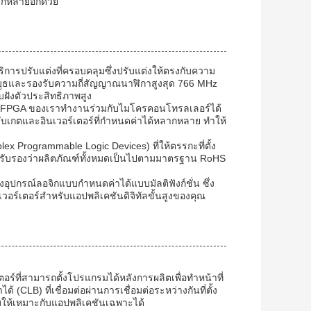
ากหลายอีกด้วย
ารปรับแต่งที่ครอบคลุมซึ่งปรับแต่งให้ตรงกับความ
อบูธและรองรับความถี่สัญญาณนาฬิกาสูงสุด 766 MHz
ังตัวประสิทธิภาพสูง
2C FPGA ของเราทำงานร่วมกับไมโครคอนโทรลเลอร์ได้
งรับเกตและอินเวอร์เตอร์ที่กำหนดค่าได้หลากหลาย ทำให้
 Programmable Logic Devices) ที่ให้ตรรกะที่ตั้ง
รับรองว่าผลิตภัณฑ์ทั้งหมดเป็นไปตามมาตรฐาน RoHS
ปกรณ์ลอจิกแบบกำหนดค่าได้แบบมัลติฟังก์ชั่น ซึ่ง
์เตอร์สำหรับแอปพลิเคชันดิจิทัลขั้นสูงของคุณ
ร์ที่สามารถตั้งโปรแกรมได้หลังการผลิตเพื่อทำหน้าที่
 (CLB) ที่เชื่อมต่อผ่านการเชื่อมต่อระหว่างกันที่ตั้ง
บให้เหมาะกับแอปพลิเคชันเฉพาะได้