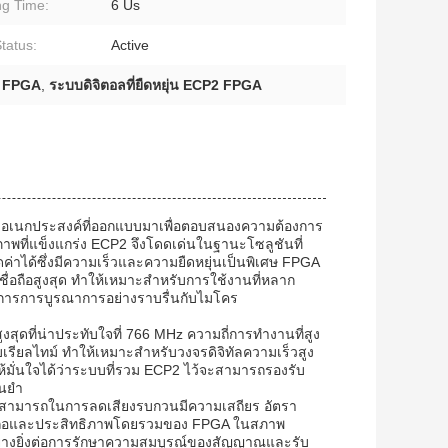
ng Time:
6 Us
tatus:
Active
า FPGA
,
ระบบดิจิตอลที่ยืดหยุ่น ECP2 FPGA
ละอเนกประสงค์ที่ออกแบบมาเพื่อตอบสนองความต้องการ
ภาพที่แข็งแกร่ง ECP2 จึงโดดเด่นในฐานะโซลูชันที่
่าได้ซึ่งมีความเร็วและความยืดหยุ่นเป็นพิเศษ FPGA
่อถือสูงสุด ทำให้เหมาะสำหรับการใช้งานที่หลาก
การการบูรณาการอย่างราบรื่นกับไมโคร
ุดที่น่าประทับใจที่ 766 MHz ความถี่การทำงานที่สูง
รียลไทม์ ทำให้เหมาะสำหรับวงจรดิจิทัลความเร็วสูง
มั่นใจได้ว่าระบบที่รวม ECP2 ไว้จะสามารถรองรับ
่นยำ
ามสามารถในการลดเสียงรบกวนมีความเสถียร อัตรา
ื่อถือและประสิทธิภาพโดยรวมของ FPGA ในสภาพ
่างยิ่งต่อการรักษาความสมบูรณ์ของสัญญาณและรับ