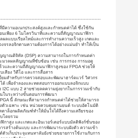
ี่มีความอเนกประสงค์สูงและกำหนดค่าได้ ซึ่งใช้กัน
ะกอนเพียง 6 ไมโครวินาทีและความถี่สัญญาณนาฬิกา
ะมวลผลแบบเรียลไทม์และการทำงานความเร็วสูง เกตและ
ต่งวงจรลอจิกตามความต้องการได้อย่างแม่นยำ ทำให้เป็น
สัญญาณดิจิทัล (DSP) ความสามารถในการกำหนดค่า
ประมวลผลสัญญาณที่ซับซ้อน เช่น การกรอง การมอดู
วดเร็วและความถี่สัญญาณนาฬิกาสูงของ FPGA ช่วยให้
บเสียง วิดีโอ และการสื่อสาร
ยี่ยมสำหรับการตรวจสอบและพัฒนาฮาร์ดแวร์ วิศวกร
ดค่าได้ เพื่อจำลองและทดสอบการออกแบบลอจิกแบบ
ฟซ I2C แบบ 2 สายช่วยลดความยุ่งยากในการรวมเข้ากับ
บรื่นในระหว่างขั้นตอนการพัฒนา
GA นี้ ลักษณะที่สามารถกำหนดค่าได้ช่วยให้สามารถ
ังตัวเฉพาะ เช่น หน่วยควบคุมยานยนต์ ระบบอัตโนมัติ
ตตาล็อกผลิตภัณฑ์ทำให้มั่นใจได้ถึงความเสถียรของ
ระบบโดยรวม
กาสูง และเกตและอินเวอร์เตอร์แบบมัลติฟังก์ชั่นของ
 การสร้างต้นแบบ และการพัฒนาระบบฝังตัว ความเข้า
ฑ์ตัวเก็บประจุแทนทาลัมยังช่วยขยายการใช้งานกับการ