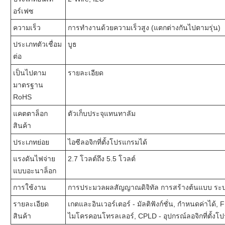
อร์เฟซ
ความเร็ว
การทำงานด้วยความเร็วสูง (แตกต่างกันไปตามรุ่น)
ประเภทตัวเชื่อม
บูธ
ต่อ
เป็นไปตาม
รายละเอียด
มาตรฐาน
RoHS
แคตตาล็อก
ตัวเก็บประจุแทนทาลัม
สินค้า
ประเภทย่อย
ไอซีลอจิกที่ตั้งโปรแกรมได้
แรงดันไฟจ่าย
2.7 โวลต์ถึง 5.5 โวลต์
แบบอะนาล็อก
การใช้งาน
การประมวลผลสัญญาณดิจิทัล การสร้างต้นแบบ ระบ
รายละเอียด
เกตและอินเวอร์เตอร์ - มัลติฟังก์ชั่น, กำหนดค่าได้
สินค้า
ไมโครคอนโทรลเลอร์, CPLD - อุปกรณ์ลอจิกที่ตั้งโป