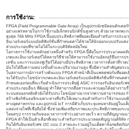
การใช้งาน:
FPGA (Field Programmable Gate Array) เป็นอุปกรณ์เซมิคอนดักเตอร์ท
อย่างแพร่หลายในการใช้งานอิเล็กทรอนิกส์ขั้นสูงต่างๆ ด้วยเวลาตกต
สูงสุด 766 MHz FPGA นี้มอบประสิทธิภาพที่ยอดเยี่ยมสำหรับการปร
อินเวอร์เตอร์แบบมัลติฟังก์ชั่นที่กำหนดค่าได้ช่วยให้นักออกแบบปรับแ
ส่วนประกอบที่ขาดไม่ได้ในระบบดิจิทัลสมัยใหม่
โอกาสการใช้งานหลักอย่างหนึ่งสำหรับ FPGA นี้คือในการประมวลผล
เกตและอินเวอร์เตอร์ได้หลายวิธีช่วยให้สามารถใช้งานอัลกอริธึมการ
เลชั่น และการแปลงฟูเรียร์ได้อย่างมีประสิทธิภาพ เวลาการตั้งค่าที่ร
มั่นใจได้ถึงความหน่วงขั้นต่ำและปริมาณงานสูง ซึ่งมีความสำคัญต่อระบ
ในสถานการณ์การสร้างต้นแบบ FPGA ทำหน้าที่เป็นแพลตฟอร์มที่ยอดเ
จะได้รับประโยชน์จากเกตและอินเวอร์เตอร์แบบมัลติฟังก์ชั่นที่กำหน
กำหนดเองก่อนที่จะเริ่มดำเนินการประดิษฐ์ ASIC การรองรับอินเทอร์เ
ส่วนประกอบอื่นๆ ที่ฝังอยู่ ทำให้สามารถสื่อสารและควบคุมได้อย่างรา
ระบบสมองกลฝังตัวยังได้รับประโยชน์อย่างมากจากความสามารถของ FP
สร้างฟังก์ชันลอจิกเฉพาะทางที่ปรับให้เหมาะสมสำหรับการใช้งานแบบฝ
ทางอุตสาหกรรม และอุปกรณ์ IoT การมีตัวเก็บประจุแทนทาลัมอยู่ในแค็
แหล่งจ่ายไฟที่เชื่อถือได้ ซึ่งช่วยเพิ่มเสถียรภาพและประสิทธิภาพของ
โดยสรุป การรวมกันของเวลาการชำระอย่างรวดเร็ว ความถี่สัญญาณนาฬิ
FPGA ทำให้เป็นตัวเลือกที่เหมาะสำหรับการประมวลผลสัญญาณดิจิทัล
กันได้กับอินเทอร์เฟซ I2C แบบ 2 สายและรวมอยู่ในแค็ตตาล็อกผลิตภัณ