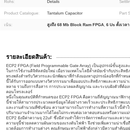
Rohs:
Details
Settli
Product Catalogue:
Tantalum Capacitor
Part S
เน้น:
สูงถึง 68 Mb Block Ram FPGA
,
6 Us ตั้งเวล
รายละเอียดสินค้า:
ECP2 FPGA (Field Programmable Gate Array) เป็นอุปกรณ์ขั้นสูงแ
ในการใช้งานดิจิทัลสมัยใหม่ เมื่อรวมเทคโนโลยีล้ำสมัยเข้ากับประสิทธิ
ทรงพลังสำหรับวิศวกรและนักพัฒนาที่กำลังมองหาอุปกรณ์ลอจิกที่กำหนดค
นี้ได้รับการออกแบบทางวิศวกรรมมาเพื่อมอบประสิทธิภาพและความน่าเชื
หลาย รวมถึงการสื่อสาร การประมวลผลสัญญาณ และระบบฝังตัวที่ต้อง
คอนโทรลเลอร์
หนึ่งในคุณสมบัติที่กำหนดของ ECP2 FPGA คือความถี่สัญญาณนาฬิกาสูงส
นี้ช่วยให้สามารถประมวลผลข้อมูลได้อย่างรวดเร็วและประสิทธิภาพแบบเ
และงานคำนวณที่ซับซ้อน ความสามารถในการทำงานที่ความเร็วนี้ทำให้
ปริมาณงานจำนวนมากได้โดยไม่กระทบต่อเวลาตอบสนองหรือความแม
ECP2 ยังมีค่าความจุ 22uF ซึ่งมีส่วนทำให้การจัดการพลังงานและคว
ความจุนี้ช่วยลดความผันผวนของแรงดันไฟฟ้า จึงช่วยเพิ่มความน่าเช
แวดล้อมการทำงานต่างๆ คุณลักษณะทางไฟฟ้าดังกล่าวมีความสำคัญอย