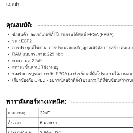
แม่นยำ
คุณสมบัติ:
ชื่อสินค้า: อะเรย์เกตที่ตั้งโปรแกรมได้ฟิลด์ FPGA (FPGA)
รุ่น : ECP2
การประยุกต์ใช้งาน: การประมวลผลสัญญาณดิจิทัล การสร้างต้นแบ
RAM แบบกระจาย: 229 Kbit
ค่าความจุ: 22uF
สถานะชิ้นส่วน: ใช้งานอยู่
รองรับการบูรณาการกับ FPGA (อาร์เรย์เกตที่ตั้งโปรแกรมได้ภาค
เกี่ยวข้องกับ CPLD - อุปกรณ์ลอจิกที่ตั้งโปรแกรมได้ที่ซับซ้อนสำห
พารามิเตอร์ทางเทคนิค:
ค่าความจุ
22uF
ตั้งเวลา
6 พวกเรา
ประเภทอินเท
2-Wire, I2C