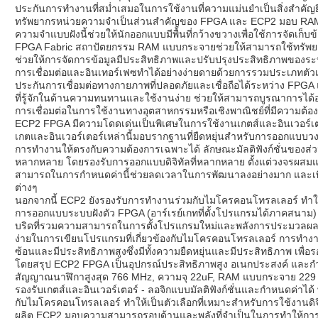
ประกันการทำงานที่สม่ำเสมอในการใช้งานที่ความแม่นยำเป็นสิ่งสำคัญยิ
ทรัพยากรหน่วยความจำเป็นส่วนสำคัญของ FPGA และ ECP2 มอบ RAM 
ความจำแบบฝังนี้ช่วยให้นักออกแบบมีพื้นที่กว้างขวางเพื่อใช้การจัดเก็บ
FPGA Fabric สถาปัตยกรรม RAM แบบกระจายช่วยให้สามารถใช้ทรัพยาก
ช่วยให้การจัดการข้อมูลมีประสิทธิภาพและปรับปรุงประสิทธิภาพของร
การเชื่อมต่อและอินเทอร์เฟซทำได้อย่างง่ายดายด้วยการรวมประเภทตัวเชื
ประกันการเชื่อมต่อทางกายภาพที่ปลอดภัยและเชื่อถือได้ระหว่าง FPGA
ที่รู้จักในด้านความทนทานและใช้งานง่าย ช่วยให้สามารถบูรณาการได
การเชื่อมต่อในการใช้งานทางอุตสาหกรรมหรือเชิงพาณิชย์ที่มีความต้อง
ECP2 FPGA มีความโดดเด่นเป็นพิเศษในการใช้งานเกตส์และอินเวอร์เตอร์
เกตและอินเวอร์เตอร์เหล่านี้มอบรากฐานที่ยืดหยุ่นสำหรับการออกแบบวงจรด
การทำงานให้ตรงกับความต้องการเฉพาะได้ ลักษณะมัลติฟังก์ชั่นของส่
หลากหลาย โดยรองรับการออกแบบดิจิทัลที่หลากหลาย ตั้งแต่วงจรผสม
สามารถในการกำหนดค่านี้ช่วยลดเวลาในการพัฒนาลงอย่างมาก และเพ
ต่างๆ
นอกจากนี้ ECP2 ยังรองรับการทำงานร่วมกับไมโครคอนโทรลเลอร์ ทำใ
การออกแบบระบบฝังตัว FPGA (อาร์เรย์เกทที่ตั้งโปรแกรมได้ภาคส
บริดที่รวมความสามารถในการตั้งโปรแกรมใหม่และพลังการประมวล
ง่ายในการเขียนโปรแกรมที่เกี่ยวข้องกับไมโครคอนโทรลเลอร์ การทำงาน
ซ้อนและมีประสิทธิภาพสูงซึ่งมีทั้งความยืดหยุ่นและมีประสิทธิภาพ เพื่
โดยสรุป ECP2 FPGA เป็นอุปกรณ์ประสิทธิภาพสูง อเนกประสงค์ และกำหนด
สัญญาณนาฬิกาสูงสุด 766 MHz, ความจุ 22uF, RAM แบบกระจาย 229 Kbit 
รองรับเกตส์และอินเวอร์เตอร์ - ลอจิกแบบมัลติฟังก์ชั่นและกำหนดค่า
กับไมโครคอนโทรลเลอร์ ทำให้เป็นตัวเลือกที่เหมาะสำหรับการใช้งานดิจ
ผลิต ECP2 มอบความสามารถรอบด้านและพลังที่จำเป็นในการทำให้การออ