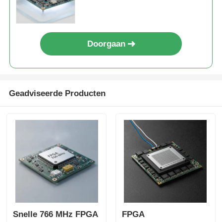
6 Us Settling Time voor
flexibele digitale systemen
Doorgaan
Geadviseerde Producten
Snelle 766 MHz FPGA
FPGA