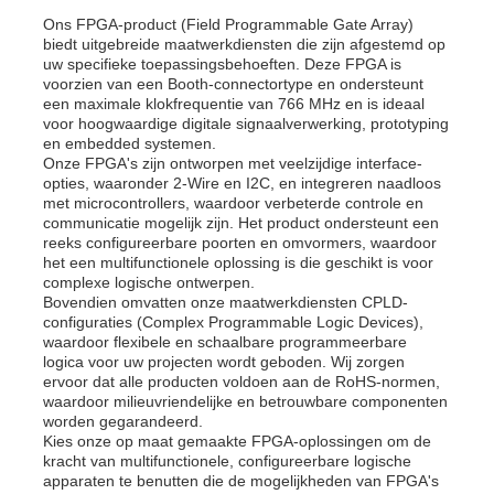
Ons FPGA-product (Field Programmable Gate Array)
biedt uitgebreide maatwerkdiensten die zijn afgestemd op
uw specifieke toepassingsbehoeften. Deze FPGA is
voorzien van een Booth-connectortype en ondersteunt
een maximale klokfrequentie van 766 MHz en is ideaal
voor hoogwaardige digitale signaalverwerking, prototyping
en embedded systemen.
Onze FPGA's zijn ontworpen met veelzijdige interface-
opties, waaronder 2-Wire en I2C, en integreren naadloos
met microcontrollers, waardoor verbeterde controle en
communicatie mogelijk zijn. Het product ondersteunt een
reeks configureerbare poorten en omvormers, waardoor
het een multifunctionele oplossing is die geschikt is voor
complexe logische ontwerpen.
Bovendien omvatten onze maatwerkdiensten CPLD-
configuraties (Complex Programmable Logic Devices),
waardoor flexibele en schaalbare programmeerbare
logica voor uw projecten wordt geboden. Wij zorgen
ervoor dat alle producten voldoen aan de RoHS-normen,
waardoor milieuvriendelijke en betrouwbare componenten
worden gegarandeerd.
Kies onze op maat gemaakte FPGA-oplossingen om de
kracht van multifunctionele, configureerbare logische
apparaten te benutten die de mogelijkheden van FPGA's