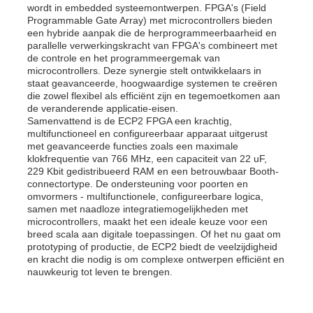
wordt in embedded systeemontwerpen. FPGA's (Field
Programmable Gate Array) met microcontrollers bieden
een hybride aanpak die de herprogrammeerbaarheid en
MCU-Microcontroller Eenheid
parallelle verwerkingskracht van FPGA's combineert met
de controle en het programmeergemak van
microcontrollers. Deze synergie stelt ontwikkelaars in
SOC-systeem op chip
staat geavanceerde, hoogwaardige systemen te creëren
die zowel flexibel als efficiënt zijn en tegemoetkomen aan
de veranderende applicatie-eisen.
Samenvattend is de ECP2 FPGA een krachtig,
MPU IC
multifunctioneel en configureerbaar apparaat uitgerust
met geavanceerde functies zoals een maximale
klokfrequentie van 766 MHz, een capaciteit van 22 uF,
CPLD PLD
229 Kbit gedistribueerd RAM en een betrouwbaar Booth-
connectortype. De ondersteuning voor poorten en
omvormers - multifunctionele, configureerbare logica,
samen met naadloze integratiemogelijkheden met
Infrarood thermische detector
microcontrollers, maakt het een ideale keuze voor een
breed scala aan digitale toepassingen. Of het nu gaat om
prototyping of productie, de ECP2 biedt de veelzijdigheid
De Spaander van DSP IC
en kracht die nodig is om complexe ontwerpen efficiënt en
nauwkeurig tot leven te brengen.
De Spaander van het BORRELgeheugen