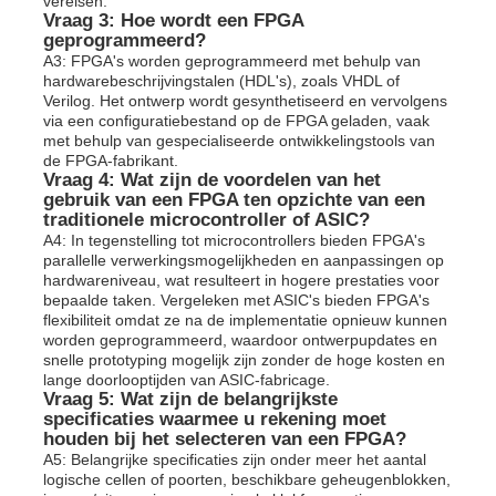
vereisen.
Vraag 3: Hoe wordt een FPGA
geprogrammeerd?
A3: FPGA's worden geprogrammeerd met behulp van
hardwarebeschrijvingstalen (HDL's), zoals VHDL of
Verilog. Het ontwerp wordt gesynthetiseerd en vervolgens
via een configuratiebestand op de FPGA geladen, vaak
met behulp van gespecialiseerde ontwikkelingstools van
de FPGA-fabrikant.
Vraag 4: Wat zijn de voordelen van het
gebruik van een FPGA ten opzichte van een
traditionele microcontroller of ASIC?
A4: In tegenstelling tot microcontrollers bieden FPGA's
parallelle verwerkingsmogelijkheden en aanpassingen op
hardwareniveau, wat resulteert in hogere prestaties voor
bepaalde taken. Vergeleken met ASIC's bieden FPGA's
flexibiliteit omdat ze na de implementatie opnieuw kunnen
worden geprogrammeerd, waardoor ontwerpupdates en
snelle prototyping mogelijk zijn zonder de hoge kosten en
lange doorlooptijden van ASIC-fabricage.
Vraag 5: Wat zijn de belangrijkste
specificaties waarmee u rekening moet
houden bij het selecteren van een FPGA?
A5: Belangrijke specificaties zijn onder meer het aantal
logische cellen of poorten, beschikbare geheugenblokken,