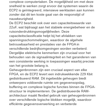
complexe computertaken. De mogelijkheid om met deze
snelheid te werken zorgt ervoor dat systemen waarin de
ECP2 is geïntegreerd, intensieve werklasten aan kunnen
zonder dat dit ten koste gaat van de responstijd of
nauwkeurigheid.
De ECP2 beschikt ook over een capaciteitswaarde van
22uF, wat bijdraagt ​​aan het stabiele energiebeheer en de
ruisonderdrukkingsmogelijkheden. Deze
capaciteitsclassificatie helpt bij het afvlakken van
spanningsschommelingen, waardoor de algehele
betrouwbaarheid en prestaties van de FPGA in
verschillende bedrijfsomgevingen worden verbeterd.
Dergelijke elektrische kenmerken zijn cruciaal voor het
behouden van de signaalintegriteit en het garanderen van
een consistente werking in toepassingen waarbij precisie
van het grootste belang is.
Geheugenbronnen zijn een cruciaal aspect van elke
FPGA, en de ECP2 levert een indrukwekkende 229 Kbit
Huis
gedistribueerd RAM. Dit ingebedde geheugen biedt
ontwerpers voldoende ruimte om gegevensopslag,
buffering en complexe logische functies binnen de FPGA-
Producten
structuur te implementeren. De gedistribueerde RAM-
architectuur maakt flexibel gebruik van geheugenbronnen
over verschillende logische blokken mogelijk, waardoor
efficiënte gegevensverwerking en verbeterde
Video's