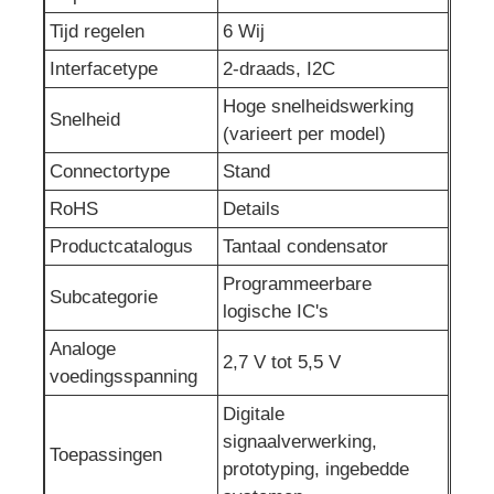
Tijd regelen
6 Wij
RF-geïntegreerde schakelingen
Interfacetype
2-draads, I2C
Hoge snelheidswerking
Elektronische componenten
Snelheid
(varieert per model)
Connectortype
Stand
PLC-programmering
RoHS
Details
Productcatalogus
Tantaal condensator
GPS-module
Programmeerbare
Subcategorie
logische IC's
Radiofrequentiemodule
Analoge
2,7 V tot 5,5 V
voedingsspanning
Stroommodule
Digitale
signaalverwerking,
Toepassingen
Relais in vaste toestand
prototyping, ingebedde