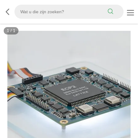
1
/
1