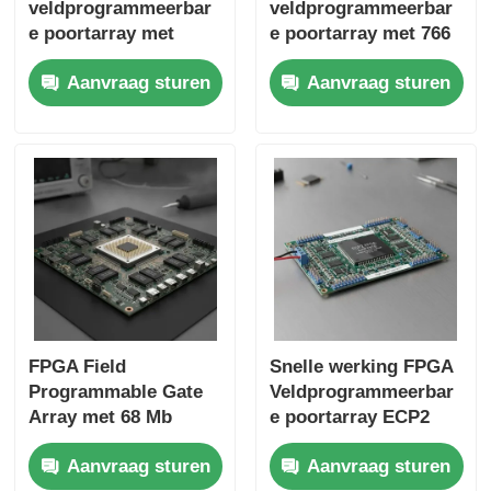
veldprogrammeerbar
veldprogrammeerbar
e poortarray met
e poortarray met 766
22uF
MHz maximale
Aanvraag sturen
Aanvraag sturen
tantaalcondensator
klokfrequentie 229
en 6 microseconden
Kbit verdeeld RAM en
bezinkingstijd
2-draads I2C-
interface
FPGA Field
Snelle werking FPGA
Programmable Gate
Veldprogrammeerbar
Array met 68 Mb
e poortarray ECP2
Block RAM voor hoge
met analoge
Aanvraag sturen
Aanvraag sturen
snelheid en
voedingsspanning 2,7