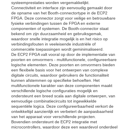
systeemprestaties worden vergemakkelijkt.
Connectiviteit en interface zijn eenvoudig gemaakt door
de opname van het Booth-connectortype in de ECP2
Over ons
FPGA. Deze connector zorgt voor veilige en betrouwbare
fysieke verbindingen tussen de FPGA en externe
componenten of systemen. De Booth-connector staat
bekend om zijn duurzaamheid en gebruiksgemak,
Fabriekstocht
waardoor snelle integratie mogelijk is en het risico op
verbindingsfouten in veeleisende industriële of
commerciële toepassingen wordt geminimaliseerd.
Kwaliteitscontrole
De ECP2 FPGA valt vooral op door de implementatie van
poorten en omvormers - multifunctionele, configureerbare
logische elementen. Deze poorten en omvormers bieden
een flexibele basis voor het ontwerpen van complexe
Neem contact met ons op
digitale circuits, waardoor gebruikers de functionaliteit
kunnen afstemmen op specifieke behoeften. Het
multifunctionele karakter van deze componenten maakt
Nieuws
verschillende logische configuraties mogelijk en
ondersteunt een breed scala aan digitale ontwerpen, van
eenvoudige combinatiecircuits tot ingewikkelde
sequentiële logica. Deze configureerbaarheid verkort de
Zaken
ontwikkeltijd aanzienlijk en verbetert de aanpasbaarheid
van het apparaat voor verschillende projecten.
Bovendien ondersteunt de ECP2 integratie met
FPGA Field Programmable Gate Array
microcontrollers, waardoor deze een waardevol onderdeel