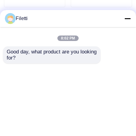
configureerbare
V tot 5,5 V
poorten en
omvormers
Filetti
8:02 PM
Good day, what product are you looking 
for?
FPGA Field
Digitaal
Programmable Gate
signaalverwerking
Array met 766 MHz
mogelijk FPGA veld
maximale
programmeerbare
Aanvraag sturen
Aanvraag sturen
klokfrequentie, 229
poortarray met
Kbit Distributed RAM
gedistribueerde RAM
en 2-Wire I2C-
229 Kbit En blok RAM
interface
tot 68 Mb
Thuis
Ongeveer ons
Contacteer ons
Desktop Site
Sitemap
Privacybeleid