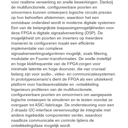
voor realtime verwerking en snelle bewerkingen. Dankzij
de multifunctionele, configureerbare poorten en
omvormers kunnen ontwerpers logische circuits precies
op hun behoeften afstemmen, waardoor het een
onmisbaar onderdeel wordt in moderne digitale systemen.
Een van de belangrijkste toepassingsmogelijkheden voor
deze FPGA is digitale signaalverwerking (DSP). De
mogelijkheid om poorten en inverters op meerdere
manieren te configureren maakt een efficiënte
implementatie van complexe
signaalverwerkingsalgoritmen mogelijk, zoals filtering,
modulatie en Fourier-transformaties. De snelle insteltijd
en hoge klokfrequentie van de FPGA zorgen voor
minimale latentie en hoge doorvoer, die van cruciaal
belang zijn voor audio-, video- en communicatiesystemen.
In prototypescenario's dient de FPGA als een uitstekend
platform voor hardwarevalidatie en -ontwikkeling.
Ingenieurs profiteren van de multifunctionele,
configureerbare poorten en omvormers om aangepaste
logische ontwerpen te simuleren en te testen voordat ze
overgaan tot ASIC-fabricage. De ondersteuning voor een
2-draads I2C-interface vereenvoudigt de integratie met
andere ingebedde componenten verder, waardoor
naadloze communicatie en controle tijdens de
ontwikkelingsfase mogelijk wordt.