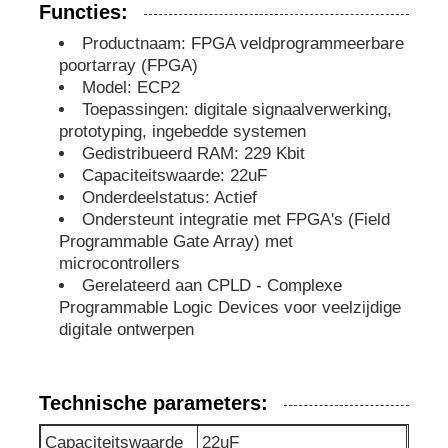
Functies:
Productnaam: FPGA veldprogrammeerbare
eeprom spaander
poortarray (FPGA)
Model: ECP2
Toepassingen: digitale signaalverwerking,
PSRAM-chip
prototyping, ingebedde systemen
Gedistribueerd RAM: 229 Kbit
SRAM-chip
Capaciteitswaarde: 22uF
Onderdeelstatus: Actief
Ondersteunt integratie met FPGA's (Field
NOR Flash
Programmable Gate Array) met
microcontrollers
Gerelateerd aan CPLD - Complexe
EPROM-IC
Programmable Logic Devices voor veelzijdige
digitale ontwerpen
UART IC
Technische parameters:
ADC DAC
Capaciteitswaarde
22uF