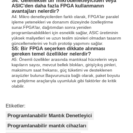
S4: Geleneksel bir mikrodenetleyiciden veya
ASIC'den daha fazla FPGA kullanmanın
avantajları nelerdir?
A4: Mikro denetleyicilerden farklı olarak, FPGA'lar paralel
işleme yetenekleri ve donanım düzeyinde özelleştirme
sunar.FPGA'lar, dağıtımdan sonra yeniden
programlanabildikleri için esneklik sağlar, ASIC üretiminin
yüksek maliyetleri ve uzun teslim süreleri olmadan tasarım
güncellemelerini ve hızlı prototip yapımını sağlar.
S5: Bir FPGA seçerken dikkate alınması
gereken temel özellikler nelerdir?
A5: Önemli özellikler arasında mantıksal hücrelerin veya
kapıların sayısı, mevcut bellek blokları, giriş/çıkış pinleri,
maksimum saat frekansı, güç tüketimi ve desteklenen
arayüzler bulunur.Başvurunuza bağlı olarak, paket boyutu
ve geliştirme araçlarıyla uyumluluk gibi faktörler de kritik
olabilir.
Etiketler:
Programlanabilir Mantık Denetleyici
Programlanabilir mantık cihazları