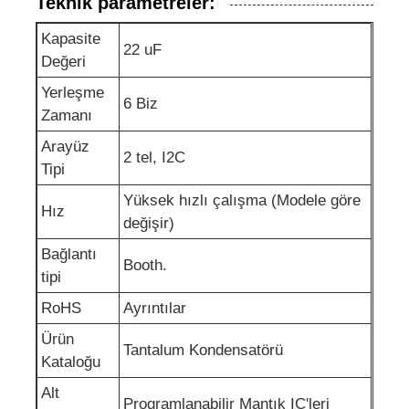
Teknik parametreler:
Kapasite
EEPROM çipi
22 uF
Değeri
Yerleşme
PSRAM Çip
6 Biz
Zamanı
Arayüz
2 tel, I2C
SRAM çipi
Tipi
Yüksek hızlı çalışma (Modele göre
Hız
NOR flaş
değişir)
Bağlantı
Booth.
EPROM IC
tipi
RoHS
Ayrıntılar
UART IC
Ürün
Tantalum Kondensatörü
Kataloğu
ADC DAC
Alt
Programlanabilir Mantık IC'leri