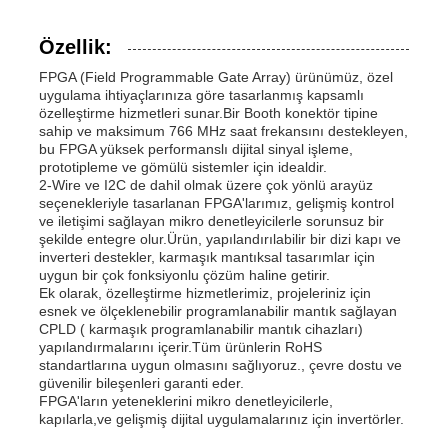
Özellik:
FPGA (Field Programmable Gate Array) ürünümüz, özel
uygulama ihtiyaçlarınıza göre tasarlanmış kapsamlı
özelleştirme hizmetleri sunar.Bir Booth konektör tipine
sahip ve maksimum 766 MHz saat frekansını destekleyen,
bu FPGA yüksek performanslı dijital sinyal işleme,
prototipleme ve gömülü sistemler için idealdir.
2-Wire ve I2C de dahil olmak üzere çok yönlü arayüz
seçenekleriyle tasarlanan FPGA'larımız, gelişmiş kontrol
ve iletişimi sağlayan mikro denetleyicilerle sorunsuz bir
şekilde entegre olur.Ürün, yapılandırılabilir bir dizi kapı ve
inverteri destekler, karmaşık mantıksal tasarımlar için
uygun bir çok fonksiyonlu çözüm haline getirir.
Ek olarak, özelleştirme hizmetlerimiz, projeleriniz için
esnek ve ölçeklenebilir programlanabilir mantık sağlayan
CPLD ( karmaşık programlanabilir mantık cihazları)
yapılandırmalarını içerir.Tüm ürünlerin RoHS
standartlarına uygun olmasını sağlıyoruz., çevre dostu ve
güvenilir bileşenleri garanti eder.
FPGA'ların yeteneklerini mikro denetleyicilerle,
kapılarla,ve gelişmiş dijital uygulamalarınız için invertörler.