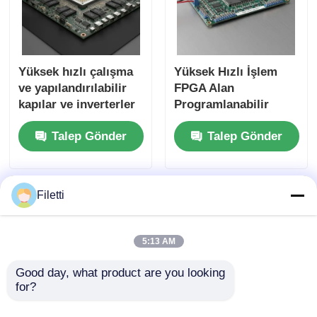
Yüksek hızlı çalışma
Yüksek Hızlı İşlem
ve yapılandırılabilir
FPGA Alan
kapılar ve inverterler
Programlanabilir
için 68 Mb Blok RAM
Geçit Dizisi ECP2
Talep Gönder
Talep Gönder
ile FPGA Alan
Analog Güçlendirme
Programlanabilir Kapı
Voltajı 2.7 V 5.5 V
Dizisi
Filetti
5:13 AM
Good day, what product are you looking 
for?