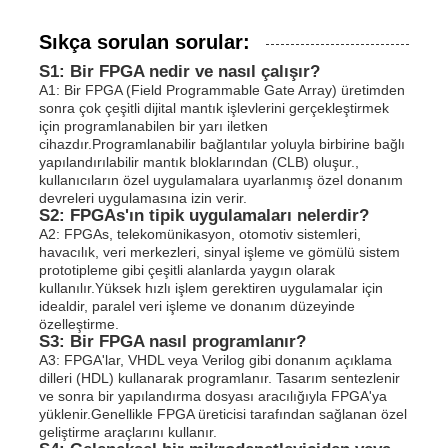
Sıkça sorulan sorular:
S1: Bir FPGA nedir ve nasıl çalışır?
A1: Bir FPGA (Field Programmable Gate Array) üretimden
sonra çok çeşitli dijital mantık işlevlerini gerçekleştirmek
için programlanabilen bir yarı iletken
cihazdır.Programlanabilir bağlantılar yoluyla birbirine bağlı
yapılandırılabilir mantık bloklarından (CLB) oluşur.,
kullanıcıların özel uygulamalara uyarlanmış özel donanım
devreleri uygulamasına izin verir.
S2: FPGAs'ın tipik uygulamaları nelerdir?
A2: FPGAs, telekomünikasyon, otomotiv sistemleri,
havacılık, veri merkezleri, sinyal işleme ve gömülü sistem
prototipleme gibi çeşitli alanlarda yaygın olarak
kullanılır.Yüksek hızlı işlem gerektiren uygulamalar için
idealdir, paralel veri işleme ve donanım düzeyinde
özelleştirme.
S3: Bir FPGA nasıl programlanır?
A3: FPGA'lar, VHDL veya Verilog gibi donanım açıklama
dilleri (HDL) kullanarak programlanır. Tasarım sentezlenir
ve sonra bir yapılandırma dosyası aracılığıyla FPGA'ya
yüklenir.Genellikle FPGA üreticisi tarafından sağlanan özel
geliştirme araçlarını kullanır.