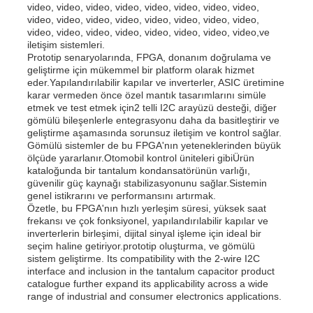
video, video, video, video, video, video, video, video,
video, video, video, video, video, video, video, video,
video, video, video, video, video, video, video, video,ve
iletişim sistemleri.
Prototip senaryolarında, FPGA, donanım doğrulama ve
geliştirme için mükemmel bir platform olarak hizmet
eder.Yapılandırılabilir kapılar ve inverterler, ASIC üretimine
karar vermeden önce özel mantık tasarımlarını simüle
etmek ve test etmek için2 telli I2C arayüzü desteği, diğer
gömülü bileşenlerle entegrasyonu daha da basitleştirir ve
geliştirme aşamasında sorunsuz iletişim ve kontrol sağlar.
Gömülü sistemler de bu FPGA'nın yeteneklerinden büyük
ölçüde yararlanır.Otomobil kontrol üniteleri gibiÜrün
kataloğunda bir tantalum kondansatörünün varlığı,
güvenilir güç kaynağı stabilizasyonunu sağlar.Sistemin
genel istikrarını ve performansını artırmak.
Özetle, bu FPGA'nın hızlı yerleşim süresi, yüksek saat
frekansı ve çok fonksiyonel, yapılandırılabilir kapılar ve
inverterlerin birleşimi, dijital sinyal işleme için ideal bir
seçim haline getiriyor.prototip oluşturma, ve gömülü
sistem geliştirme. Its compatibility with the 2-wire I2C
interface and inclusion in the tantalum capacitor product
catalogue further expand its applicability across a wide
range of industrial and consumer electronics applications.