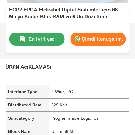
ECP2 FPGA Fleksibel Dijital Sistemler için 68
Mb'ye Kadar Blok RAM ve 6 Us Düzeltme
Zamanı ile Alan Programlanabilir Geçit Dizini
Şimdi konuşalım.
En iyi fiyat
ÜRüN AçıKLAMASı
Interface Type
2-Wire, I2C
Distributed Ram
229 Kbit
Subcategory
Programmable Logic ICs
Block Ram
Up To 68 Mb