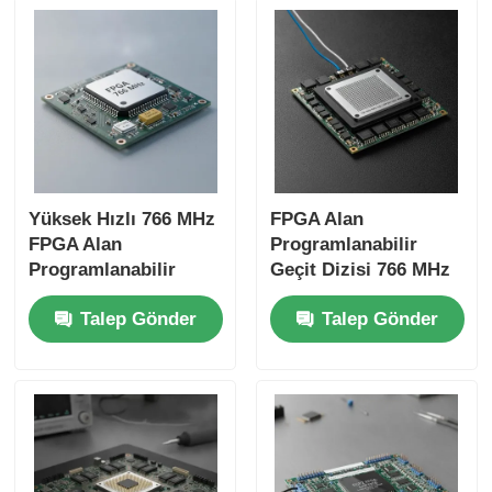
Yüksek Hızlı 766 MHz
FPGA Alan
FPGA Alan
Programlanabilir
Programlanabilir
Geçit Dizisi 766 MHz
Geçit Dizisi 22uF
Maksimum Saat
Talep Gönder
Talep Gönder
Tantalum
Frekansı 229 Kbit
Kondensatörü ve 6
Dağıtılmış RAM ve 2
Mikrosaniye Yerleşim
Tel I2C Arayüzü
Zamanı ile