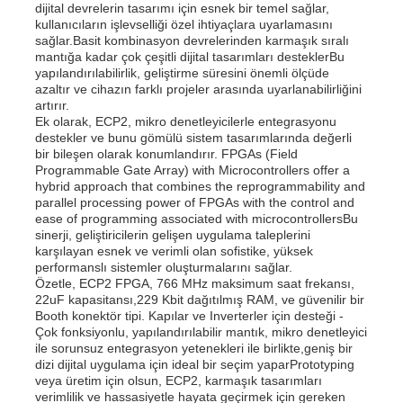
dijital devrelerin tasarımı için esnek bir temel sağlar,
kullanıcıların işlevselliği özel ihtiyaçlara uyarlamasını
sağlar.Basit kombinasyon devrelerinden karmaşık sıralı
Bizim Hakkımızda
mantığa kadar çok çeşitli dijital tasarımları desteklerBu
yapılandırılabilirlik, geliştirme süresini önemli ölçüde
azaltır ve cihazın farklı projeler arasında uyarlanabilirliğini
artırır.
Fabrika turu
Ek olarak, ECP2, mikro denetleyicilerle entegrasyonu
destekler ve bunu gömülü sistem tasarımlarında değerli
bir bileşen olarak konumlandırır. FPGAs (Field
Kalite Kontrol
Programmable Gate Array) with Microcontrollers offer a
hybrid approach that combines the reprogrammability and
parallel processing power of FPGAs with the control and
ease of programming associated with microcontrollersBu
Bize Ulaşın
sinerji, geliştiricilerin gelişen uygulama taleplerini
karşılayan esnek ve verimli olan sofistike, yüksek
performanslı sistemler oluşturmalarını sağlar.
Haberler
Özetle, ECP2 FPGA, 766 MHz maksimum saat frekansı,
22uF kapasitansı,229 Kbit dağıtılmış RAM, ve güvenilir bir
Booth konektör tipi. Kapılar ve Inverterler için desteği -
Çok fonksiyonlu, yapılandırılabilir mantık, mikro denetleyici
Davalar
ile sorunsuz entegrasyon yetenekleri ile birlikte,geniş bir
dizi dijital uygulama için ideal bir seçim yaparPrototyping
veya üretim için olsun, ECP2, karmaşık tasarımları
FPGA Alan Programlanabilir Geçit Dizisi
verimlilik ve hassasiyetle hayata geçirmek için gereken