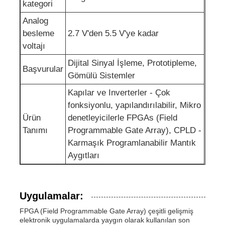
kategori
Analog
RF entegre devreler
besleme
2.7 V'den 5.5 V'ye kadar
voltajı
Elektronik parçalar
Dijital Sinyal İşleme, Prototipleme,
Başvurular
Gömülü Sistemler
PLC Programlama
Kapılar ve Inverterler - Çok
fonksiyonlu, yapılandırılabilir, Mikro
GPS Modülü
Ürün
denetleyicilerle FPGAs (Field
Tanımı
Programmable Gate Array), CPLD -
Karmaşık Programlanabilir Mantık
Radyo Frekans Modülü
Aygıtları
Güç modülü
Uygulamalar:
FPGA (Field Programmable Gate Array) çeşitli gelişmiş
Katı hal rölesi
elektronik uygulamalarda yaygın olarak kullanılan son