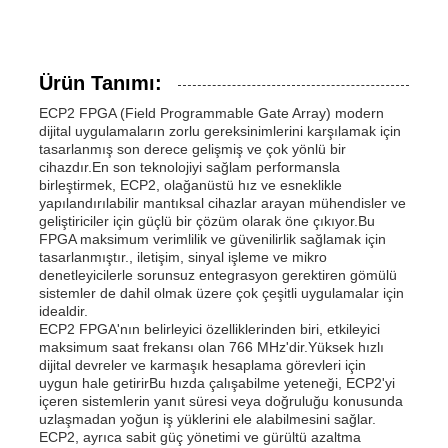
Ürün Tanımı:
ECP2 FPGA (Field Programmable Gate Array) modern
dijital uygulamaların zorlu gereksinimlerini karşılamak için
tasarlanmış son derece gelişmiş ve çok yönlü bir
cihazdır.En son teknolojiyi sağlam performansla
birleştirmek, ECP2, olağanüstü hız ve esneklikle
yapılandırılabilir mantıksal cihazlar arayan mühendisler ve
geliştiriciler için güçlü bir çözüm olarak öne çıkıyor.Bu
FPGA maksimum verimlilik ve güvenilirlik sağlamak için
tasarlanmıştır., iletişim, sinyal işleme ve mikro
denetleyicilerle sorunsuz entegrasyon gerektiren gömülü
sistemler de dahil olmak üzere çok çeşitli uygulamalar için
idealdir.
ECP2 FPGA'nın belirleyici özelliklerinden biri, etkileyici
maksimum saat frekansı olan 766 MHz'dir.Yüksek hızlı
dijital devreler ve karmaşık hesaplama görevleri için
uygun hale getirirBu hızda çalışabilme yeteneği, ECP2'yi
içeren sistemlerin yanıt süresi veya doğruluğu konusunda
uzlaşmadan yoğun iş yüklerini ele alabilmesini sağlar.
ECP2, ayrıca sabit güç yönetimi ve gürültü azaltma