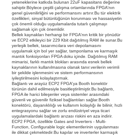
yeteneklerine katkıda bulunan 22uF kapasitans değerine
sahiptir.Böylece çeşitli çalışma ortamlarında FPGA'nın
genel güvenilirliğini ve performansını artırır.Bu tür elektrik
özellikleri, sinyal bütünlüğünün korunması ve hassasiyetin
çok önemli olduğu uygulamalarda tutarlı çalışmayı
sağlamak için çok önemlidir.
Bellek kaynakları herhangi bir FPGA'nın kritik bir yönüdür
ve ECP2 etkileyici bir 229 Kbit dağıtılmış RAM ile sunar.Bu
yerleşik bellek, tasarımcılara veri depolamasını
uygulamak için bol yer sağlar, tamponlama ve karmaşık
mantık fonksiyonları FPGA doku içinde. Dağıtılmış RAM
mimarisi, farklı mantık blokları arasında esnek bellek
kaynaklarının kullanılmasına olanak tanır.verilerin verimli
bir şekilde işlenmesini ve sistem performansının
iyileştirilmesini kolaylaştırmak.
Bağlantı ve arayüz ECP2 FPGA'ya Booth konektör
türünün dahil edilmesiyle basitleştirilmiştir.Bu bağlantı,
FPGA ile harici bileşenler veya sistemler arasındaki
Evde
güvenli ve güvenilir fiziksel bağlantıları sağlar.Booth
konektörü, dayanıklılığı ve kullanım kolaylığı ile bilinir, hızlı
entegrasyonu sağlar ve zorlu endüstriyel veya ticari
Ürünler
uygulamalardaki bağlantı arızası riskini en aza indirir.
ECP2 FPGA, özellikle Gates and Inverters - Multi-
Function, Configurable logic elementlerinin uygulanması
ile dikkat çekmektedir.Bu kapılar ve inverterler karmaşık
Videolar