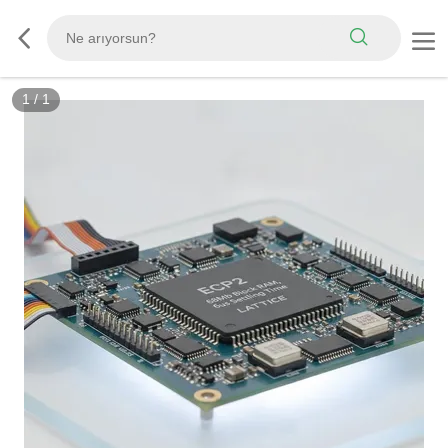
1
/
1