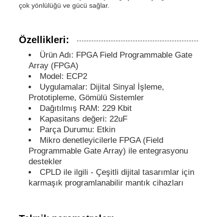
çok yönlülüğü ve gücü sağlar.
MCU Mikrodenetleyici Birimi
Özellikleri:
Ürün Adı: FPGA Field Programmable Gate
SOC (Sistem Üzerinde Çip)
Array (FPGA)
Model: ECP2
Uygulamalar: Dijital Sinyal İşleme,
MPU IC
Prototipleme, Gömülü Sistemler
Dağıtılmış RAM: 229 Kbit
CPLD PLD
Kapasitans değeri: 22uF
Parça Durumu: Etkin
Mikro denetleyicilerle FPGA (Field
Kızılötesi ısı dedektörü
Programmable Gate Array) ile entegrasyonu
destekler
CPLD ile ilgili - Çeşitli dijital tasarımlar için
DSP IC Çipi
karmaşık programlanabilir mantık cihazları
DRAM Bellek Çipleri