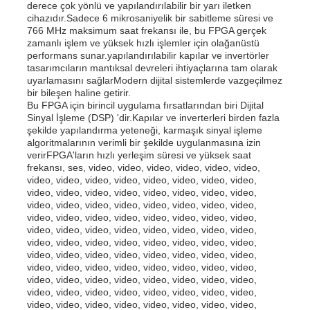
derece çok yönlü ve yapılandırılabilir bir yarı iletken
cihazıdır.Sadece 6 mikrosaniyelik bir sabitleme süresi ve
İletişim Anteni
766 MHz maksimum saat frekansı ile, bu FPGA gerçek
zamanlı işlem ve yüksek hızlı işlemler için olağanüstü
performans sunar.yapılandırılabilir kapılar ve invertörler
tasarımcıların mantıksal devreleri ihtiyaçlarına tam olarak
Bağlayıcı
uyarlamasını sağlarModern dijital sistemlerde vazgeçilmez
bir bileşen haline getirir.
Bu FPGA için birincil uygulama fırsatlarından biri Dijital
Güç yönetimi çipi
Sinyal İşleme (DSP) 'dir.Kapılar ve inverterleri birden fazla
şekilde yapılandırma yeteneği, karmaşık sinyal işleme
algoritmalarının verimli bir şekilde uygulanmasına izin
verirFPGA'ların hızlı yerleşim süresi ve yüksek saat
frekansı, ses, video, video, video, video, video, video,
video, video, video, video, video, video, video, video,
video, video, video, video, video, video, video, video,
video, video, video, video, video, video, video, video,
video, video, video, video, video, video, video, video,
video, video, video, video, video, video, video, video,
video, video, video, video, video, video, video, video,
video, video, video, video, video, video, video, video,
video, video, video, video, video, video, video, video,
video, video, video, video, video, video, video, video,
video, video, video, video, video, video, video, video,
video, video, video, video, video, video, video, video,