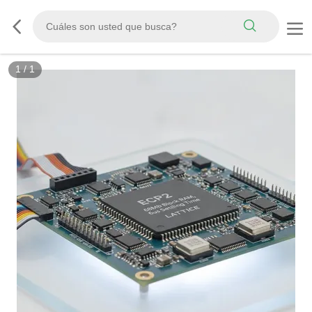
1
/
1