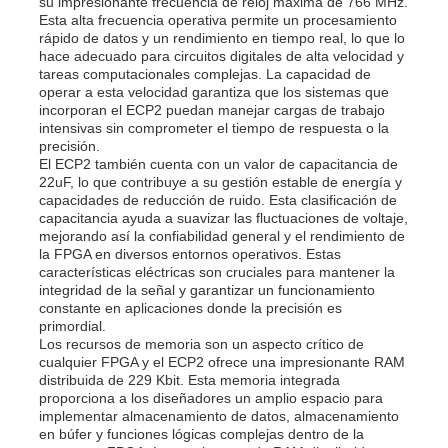
su impresionante frecuencia de reloj máxima de 766 MHz.
Esta alta frecuencia operativa permite un procesamiento
rápido de datos y un rendimiento en tiempo real, lo que lo
hace adecuado para circuitos digitales de alta velocidad y
tareas computacionales complejas. La capacidad de
operar a esta velocidad garantiza que los sistemas que
incorporan el ECP2 puedan manejar cargas de trabajo
intensivas sin comprometer el tiempo de respuesta o la
precisión.
El ECP2 también cuenta con un valor de capacitancia de
22uF, lo que contribuye a su gestión estable de energía y
capacidades de reducción de ruido. Esta clasificación de
capacitancia ayuda a suavizar las fluctuaciones de voltaje,
mejorando así la confiabilidad general y el rendimiento de
la FPGA en diversos entornos operativos. Estas
características eléctricas son cruciales para mantener la
integridad de la señal y garantizar un funcionamiento
constante en aplicaciones donde la precisión es
En casa
primordial.
Los recursos de memoria son un aspecto crítico de
cualquier FPGA y el ECP2 ofrece una impresionante RAM
Productos
distribuida de 229 Kbit. Esta memoria integrada
proporciona a los diseñadores un amplio espacio para
implementar almacenamiento de datos, almacenamiento
en búfer y funciones lógicas complejas dentro de la
Los vídeos