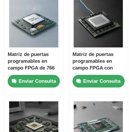
Matriz de puertas
Matriz de puertas
programables en
programables en
campo FPGA de 766
campo FPGA con
MHz de alta velocidad
frecuencia de reloj
Enviar Consulta
Enviar Consulta
con condensador de
máxima de 766 MHz,
tantalio de 22 uF y
RAM distribuida de
tiempo de
229 Kbit e interfaz
estabilización de 6
I2C de 2 cables
microsegundos