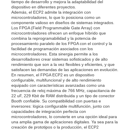
tiempo de desarrollo y mejora la adaptabilidad del
dispositivo en diferentes proyectos.
Además, el ECP2 admite la integración con
Unidad del microcontrolador de MCU
microcontroladores, lo que lo posiciona como un
componente valioso en diseños de sistemas integrados.
Los FPGA (Field Programmable Gate Array) con
microcontroladores ofrecen un enfoque híbrido que
Sistema SOC en el chip
combina la reprogramabilidad y la potencia de
procesamiento paralelo de los FPGA con el control y la
facilidad de programación asociados con los
IC de la unidad MPU
microcontroladores. Esta sinergia permite a los
desarrolladores crear sistemas sofisticados y de alto
rendimiento que son a la vez flexibles y eficientes, y que
satisfacen las demandas de las aplicaciones en evolución.
CPLD PLD
En resumen, el FPGA ECP2 es un dispositivo
configurable, multifuncional y de alto rendimiento
equipado con características avanzadas como una
Detector térmico infrarrojo
frecuencia de reloj máxima de 766 MHz, capacitancia de
22 uF, 229 Kbit de RAM distribuida y un tipo de conector
Booth confiable. Su compatibilidad con puertas e
inversores: lógica configurable multifunción, junto con
Chip CI de DSP
capacidades de integración perfecta con
microcontroladores, lo convierte en una opción ideal para
una amplia gama de aplicaciones digitales. Ya sea para la
Chip de memoria de la COPITA
creación de prototipos o la producción, el ECP2