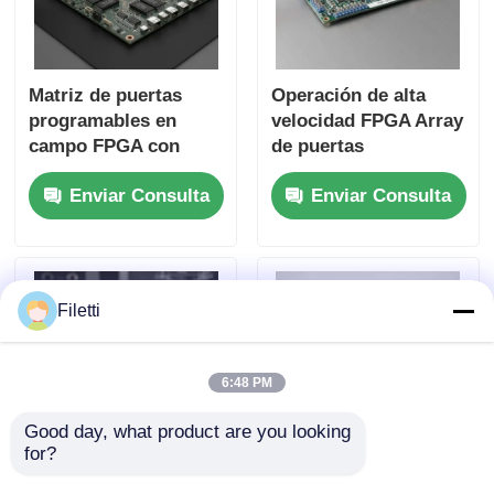
Matriz de puertas
Operación de alta
programables en
velocidad FPGA Array
campo FPGA con
de puertas
bloque de RAM de 68
programables de
Enviar Consulta
Enviar Consulta
Mb para operación de
campo ECP2 con
alta velocidad y
voltaje de
puertas e inversores
alimentación
configurables
analógico de 2,7 V a
5,5 V
Filetti
6:48 PM
Good day, what product are you looking 
for?
FPGA Field
Procesamiento de