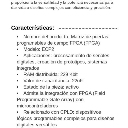
proporciona la versatilidad y la potencia necesarias para
dar vida a diseños complejos con eficiencia y precisión.
microprocesador del eeprom
Características:
Chip PSRAM
Nombre del producto: Matriz de puertas
programables de campo FPGA (FPGA)
Modelo: ECP2
El chip SRAM
Aplicaciones: procesamiento de señales
digitales, creación de prototipos, sistemas
integrados
No hay flash
RAM distribuida: 229 Kbit
Valor de capacitancia: 22uF
Circuito integrado EPROM
Estado de la pieza: activo
Admite la integración con FPGA (Field
Programmable Gate Array) con
CI UART
microcontroladores
Relacionado con CPLD: dispositivos
lógicos programables complejos para diseños
ADC DAC
digitales versátiles