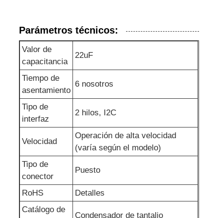
Circuitos integrados de RF
Parámetros técnicos:
Valor de
Componentes electrónicos
22uF
capacitancia
Tiempo de
Programación de PLC
6 nosotros
asentamiento
Tipo de
2 hilos, I2C
Módulo GPS
interfaz
Operación de alta velocidad
Velocidad
Módulo de Radiofrecuencia
(varía según el modelo)
Tipo de
Puesto
Módulo de energía
conector
RoHS
Detalles
Retransmisión de estado sólido
Catálogo de
Condensador de tantalio