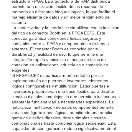
estructura FPGA. La arquitectura de RAM distribuida
permite una utilización flexible de los recursos de
memoria en diferentes bloques lógicos, lo que facilita el
Sobre nosotros
manejo eficiente de datos y un mejor rendimiento del
sistema.
La conectividad y la interfaz se simplifican con la inclusión
del tipo de conector Booth en la FPGA ECP2. Este
Recorrido por la fábrica
conector garantiza conexiones físicas seguras y
confiables entre la FPGA y componentes o sistemas
externos. El conector Booth es conocido por su
Control de Calidad
durabilidad y facilidad de uso, lo que permite una
integración rápida y minimiza el riesgo de fallas de
conexión en aplicaciones industriales o comerciales
exigentes.
Contáctenos
El FPGA ECP2 es particularmente notable por su
implementación de puertas e inversores: elementos
lógicos configurables y multifunción. Estas puertas e
inversores proporcionan una base flexible para diseñar
Noticias
circuitos digitales complejos, lo que permite a los usuarios
adaptar la funcionalidad a necesidades específicas. La
naturaleza multifunción de estos componentes permite
Casos de trabajo
varias configuraciones lógicas, admitiendo una amplia
gama de diseños digitales, desde simples circuitos
combinacionales hasta compleja lógica secuencial. Esta
capacidad de configuración reduce significativamente el
Array de puertas programables de campo FPGA