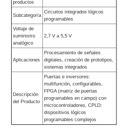
productos
Antena de la comunicación
Circuitos integrados lógicos
Subcategoría
programables
Voltaje de
Conector
suministro
2,7 V a 5,5 V
analógico
Chip de gestión de energía
Procesamiento de señales
Aplicaciones
digitales, creación de prototipos,
sistemas integrados
Puertas e inversores:
multifunción, configurables,
FPGA (matriz de puertas
Descripción
programables en campo) con
del Producto
microcontroladores, CPLD:
dispositivos lógicos
programables complejos