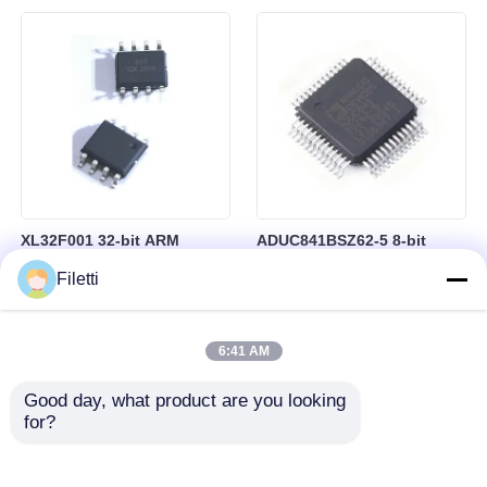
khiển công nghiệp
XL32F001 32-bit ARM
ADUC841BSZ62-5 8-bit
Cortex-M0+ Microcontroller
Microcontroller MCU
Filetti
MCU with 24MHz Speed
Microconverter with 20 MHz
24Kbytes Flash and
Clock Frequency 34 I/O and
3Kbytes SRAM
4.75 V Min Supply Voltage
6:41 AM
Good day, what product are you looking 
for?