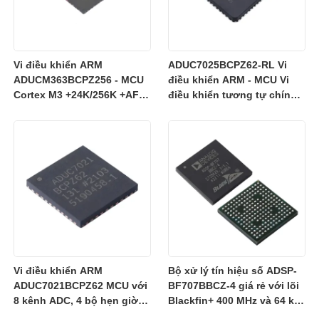
Vi điều khiển ARM
ADUC7025BCPZ62-RL Vi
ADUCM363BCPZ256 - MCU
điều khiển ARM - MCU Vi
Cortex M3 +24K/256K +AFE
điều khiển tương tự chính
SD 24 bit đơn
xác, I/O tương tự 12-Bit,
MCU ARM7TDMI
Vi điều khiển ARM
Bộ xử lý tín hiệu số ADSP-
ADUC7021BCPZ62 MCU với
BF707BBCZ-4 giá rẻ với lõi
8 kênh ADC, 4 bộ hẹn giờ
Blackfin+ 400 MHz và 64 kB
và hoạt động 3 V cho điều
RAM trong gói BGA-184