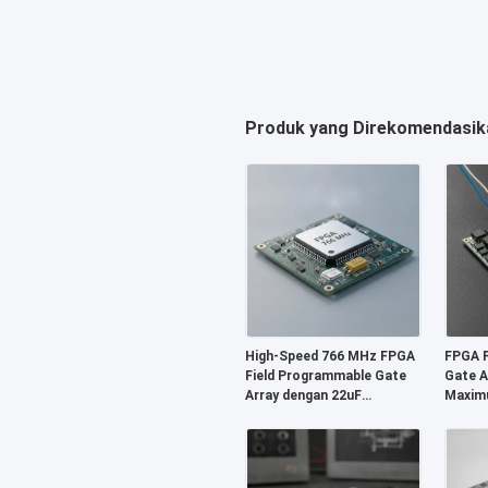
Produk yang Direkomendasik
High-Speed 766 MHz FPGA
FPGA F
Field Programmable Gate
Gate A
Array dengan 22uF
Maxim
Tantalum Capacitor dan 6
229 Kb
Microseconds Settling
dan 2-
Time