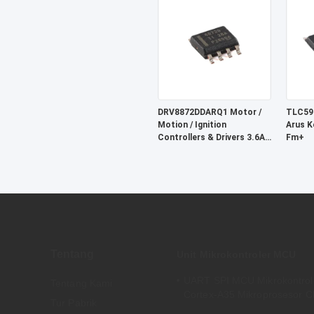
Tegang
2,7V h
DRV8872DDARQ1 Motor /
TLC591
Motion / Ignition
Arus K
Controllers & Drivers 3.6A
Fm+
Brush DC Motor Driver W /
Laporan kesalahan
Tentang
Unit Mikrokontroler MCU
UART SPI MCU Mikrokontrol
Tentang Kami
Cortex-A35 Mikroprosesor C
Tur Pabrik
MA35D16F887C