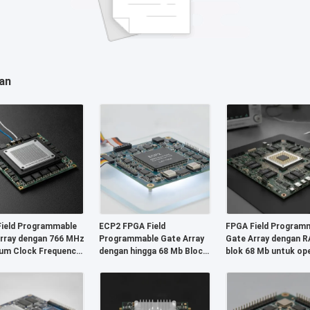
an
ield Programmable
ECP2 FPGA Field
FPGA Field Program
rray dengan 766 MHz
Programmable Gate Array
Gate Array dengan 
um Clock Frequency
dengan hingga 68 Mb Block
blok 68 Mb untuk ope
it Distributed RAM
Ram dan 6 Us Settling Time
kecepatan tinggi dan
Wire I2C Interface
untuk Sistem Digital
gerbang dan inverter
Fleksibel
dapat dikonfigurasi