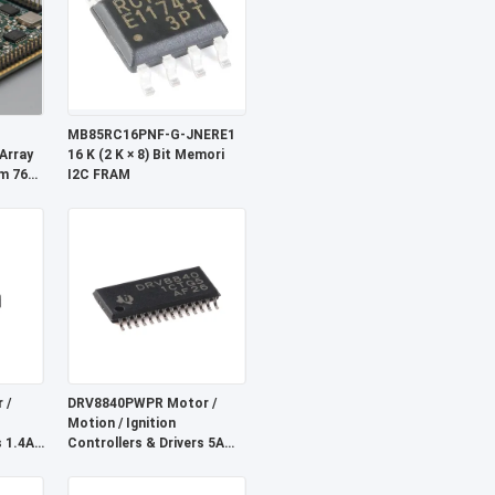
MB85RC16PNF-G-JNERE1
Array
16 K (2 K × 8) Bit Memori
m 766
I2C FRAM
b, dan
6 μs
 /
DRV8840PWPR Motor /
Motion / Ignition
s 1.4A
Controllers & Drivers 5A
Driver
Pengemudi Motor DC yang
disikat