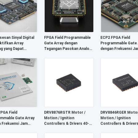
esan Sinyal Digital
FPGA Field Programmable
ECP2 FPGA Field
tifkan Array
Gate Array dengan
Programmable Gate 
g yang Dapat
Tegangan Pasokan Analog
dengan Frekuensi Ja
ram Lapangan FPGA
2,7 V hingga 5,5 V 6 μs
MHz, Block RAM 68 M
 RAM Terdistribusi
Waktu Pengaturan dan
Waktu Penyelesaian 
it Dan Blok RAM
RAM Blok 68 Mb
 68 Mb
PGA Field
DRV8876RGTR Motor /
DRV8846RGER Motor
mmable Gate Array
Motion / Ignition
Motion / Ignition
 Frekuensi Jam
Controllers & Drivers 40-V
Controllers & Driver
mum 766 MHz,
3.5-A H-bridge Motor Driver
Bipolar Stpr Mo Tor 
uka I2C 2-Kabel, dan
Dengan I