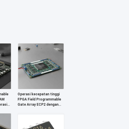
mable
Operasi kecepatan tinggi
RAM
FPGA Field Programmable
rasi
Gate Array ECP2 dengan
tegangan pasokan analog
 yang
2,7 V hingga 5,5 V