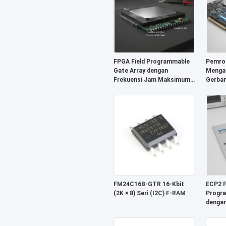
FPGA Field Programmable
Pemros
Gate Array dengan
Mengak
Frekuensi Jam Maksimum
Gerban
766 MHz, RAM Terdistribusi
Diprog
229 Kbit, dan Interface I2C
Dengan
2-Wire
229 Kb
Hingga
FM24C16B-GTR 16-Kbit
ECP2 F
(2K × 8) Seri (I2C) F-RAM
Progra
dengan
Maksi
Antarm