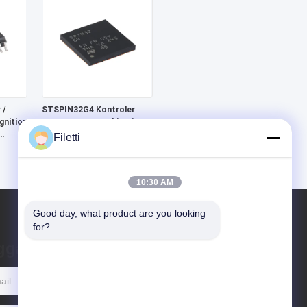
 /
STSPIN32G4 Kontroler
gnition
Motor 3 Fase Berkinerja
Tinggi Dengan MCU
Filetti
STM32G4 Tertanam
10:30 AM
Good day, what product are you looking 
for?
ggalkan pesan