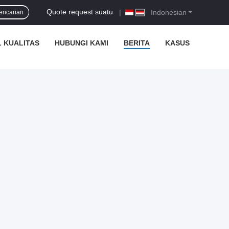
Quote request suatu
|
Indonesian
encarian
 KUALITAS
HUBUNGI KAMI
BERITA
KASUS