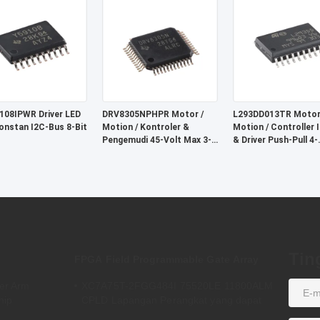
an Pasokan Analog
ingga 5,5V
08IPWR Driver LED
DRV8305NPHPR Motor /
L293DD013TR Motor
onstan I2C-Bus 8-Bit
Motion / Kontroler &
Motion / Controller I
Pengemudi 45-Volt Max 3-
& Driver Push-Pull 4-
fase Sma Rt Pengemudi
Channel
Gerbang
Tin
FPGA Field Programmable Gate Array
er Arm
XC7A75T-2FGG484I 75520LE 11800ALM
hip
CPLD Lapangan Perangkat yang dapat
diprogram Array Logika