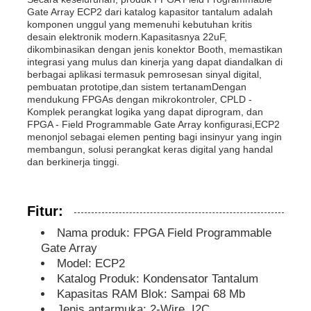
Gate Array ECP2 dari katalog kapasitor tantalum adalah
komponen unggul yang memenuhi kebutuhan kritis
Unit Mikrokontroler MCU
desain elektronik modern.Kapasitasnya 22uF,
dikombinasikan dengan jenis konektor Booth, memastikan
integrasi yang mulus dan kinerja yang dapat diandalkan di
berbagai aplikasi termasuk pemrosesan sinyal digital,
SOC Sistem pada Chip
pembuatan prototipe,dan sistem tertanamDengan
mendukung FPGAs dengan mikrokontroler, CPLD -
Komplek perangkat logika yang dapat diprogram, dan
IC MPU
FPGA - Field Programmable Gate Array konfigurasi,ECP2
menonjol sebagai elemen penting bagi insinyur yang ingin
membangun, solusi perangkat keras digital yang handal
dan berkinerja tinggi.
CPLD PLD
Fitur:
Detektor termal inframerah
Nama produk: FPGA Field Programmable
Gate Array
Chip IC DSP
Model: ECP2
Katalog Produk: Kondensator Tantalum
Kapasitas RAM Blok: Sampai 68 Mb
Chip Memori DRAM
Jenis antarmuka: 2-Wire, I2C