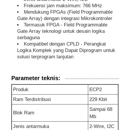
Frekuensi jam maksimum: 766 MHz
Mendukung FPGAs (Field Programmable
Chip eeprom
Gate Array) dengan integrasi Mikrokontroler
Termasuk FPGA - Field Programmable
Gate Array teknologi untuk desain logika
Chip PSRAM
serbaguna
Kompatibel dengan CPLD - Perangkat
Logika Komplek yang Dapat Diprogram untuk
Chip SRAM
solusi terprogram lanjutan
NOR flash
Parameter teknis:
IC EPROM
Produk
ECP2
Ram Terdistribusi
229 Kbit
IC UART
Sampai 68
Blok Ram
Mb
ADC DAC
Jenis antarmuka
2-Wire, I2C