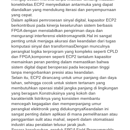
konektivitas.ECP2 menyediakan antarmuka yang dapat
diandalkan yang mendukung iterasi dan penyempurnaan
yang cepat.
Tentang Kami
Dalam aplikasi pemrosesan sinyal digital, kapasitor ECP2
berkontribusi pada kinerja keseluruhan sistem berbasis
FPGA dengan menstabilkan pengiriman daya dan
Tur Pabrik
mengurangi interferensi elektromagnetik.Hal ini sangat
penting untuk menjaga akurasi dan keandalan dari tugas
komputasi sinyal dan transformasiDengan munculnya
perangkat logika terprogram yang kompleks seperti CPLD
Kontrol Kualitas
dan FPGA,komponen seperti ECP2 tantalum kapasitor
memainkan peran penting dalam memastikan bahwa
sistem digital dapat beroperasi pada kecepatan tinggi
Hubungi Kami
tanpa mengorbankan presisi atau keandalan.
Selain itu, ECP2 dirancang untuk umur panjang dan daya
tahan, sehingga cocok untuk sistem tertanam yang
membutuhkan operasi stabil jangka panjang di lingkungan
Berita
yang beragam.Konstruksinya yang kokoh dan
karakteristik listriknya yang konsisten membantu
mencegah kegagalan dan memperpanjang umur
Kasus
perangkat elektronik yang didukungnyaKeandalan ini
sangat penting dalam aplikasi di mana pemeliharaan atau
penggantian sulit atau mahal, seperti dalam otomatisasi
industri atau peralatan telusur jarak jauh.
FPGA Field Programmable Gate Array
Secara keseluruhan, produk FPGA Field Programmable