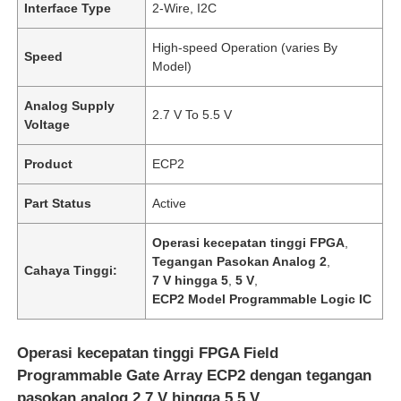
Interface Type
2-Wire, I2C
High-speed Operation (varies By
Speed
Model)
Analog Supply
2.7 V To 5.5 V
Voltage
Product
ECP2
Part Status
Active
Operasi kecepatan tinggi FPGA
,
Tegangan Pasokan Analog 2
,
Cahaya Tinggi:
7 V hingga 5
,
5 V
,
ECP2 Model Programmable Logic IC
Operasi kecepatan tinggi FPGA Field
Programmable Gate Array ECP2 dengan tegangan
pasokan analog 2,7 V hingga 5,5 V