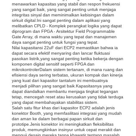
menawarkan kapasitas yang stabil dan respon frekuensi
yang sangat baik, yang sangat penting untuk menjaga
integritas sinyal dan meminimalkan kebisingan dalam
sirkuit digital.Ini sangat penting dalam aplikasi yang
melibatkan CPLD - Komplek perangkat logika yang dapat
diprogram dan FPGA - Arsitektur Field Programmable
Gate Array, di mana waktu yang tepat dan manajemen
daya sangat penting untuk fungsi yang tepat.
Nilai kapasitansi 22uF dari ECP2 memastikan bahwa ia
dapat secara efektif menyaring dan lancar fluktuasi
pasokan listrik,yang sangat penting ketika bekerja dengan
komponen digital sensitif seperti FPGA dan
mikrokontrolerDalam sistem tertanam, di mana ruang dan
efisiensi daya sering terbatas, ukuran kompak dan kinerja
yang kuat dari kapasitor tantalum ini membuatnya
menjadi pilihan yang sangat baik.Kapasitasnya yang
dapat diandalkan membantu menjaga tingkat tegangan
Rumah
tetap, mencegah reset atau kerusakan yang tidak terduga
yang dapat membahayakan stabilitas sistem.
Salah satu fitur khas dari kapasitor ECP2 adalah jenis
konektor Booth, yang memfasilitasi integrasi yang mudah
Produk
dan aman ke dalam berbagai papan sirkuit dan
prototipe.Jenis konektor ini meningkatkan fleksibilitas
produk, memungkinkan insinyur untuk cepat merakit dan
Video
menguji desain mereka tanpa khawatir tentang masalah