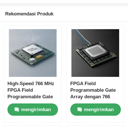
Rekomendasi Produk
High-Speed 766 MHz
FPGA Field
FPGA Field
Programmable Gate
Programmable Gate
Array dengan 766
Array dengan 22uF
MHz Maximum Clock
mengirimkan
mengirimkan
Tantalum Capacitor
Frequency 229 Kbit
dan 6 Microseconds
Distributed RAM dan
permintaan
permintaan
Settling Time
2-Wire I2C Interface