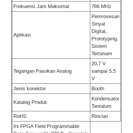
Frekuensi Jam Maksimal
766 MHz
Sirkuit terpadu RF
Pemrosesan
Sinyal
Digital,
Komponen elektronik
Aplikasi
Prototyping,
Sistem
Pemrograman PLC
Tertanam
20,7 V
Modul GPS
Tegangan Pasokan Analog
sampai 5,5
V
Modul Frekuensi Radio
Jenis konektor
Booth
Kondensator
Katalog Produk
Tantalum
Modul Daya
RoHS
Rincian
Relai keadaan padat
Ini FPGA Field Programmable