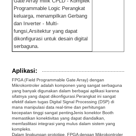
Gate Array milik CPLD - Komplek
Programmable Logic Perangkat
Antena Komunikasi
keluarga, menampilkan Gerbang
dan Inverter - Multi-
Konektor
fungsi,Arsitektur yang dapat
dikonfigurasi untuk desain digital
serbaguna.
Chip manajemen daya
Aplikasi:
FPGA (Field Programmable Gate Array) dengan
Mikrokontroler adalah komponen yang sangat serbaguna
yang banyak digunakan dalam berbagai aplikasi karena
sifatnya yang dapat dikonfigurasi.Perangkat ini sangat
efektif dalam tugas Digital Signal Processing (DSP) di
mana manipulasi data real-time dan perhitungan
kecepatan tinggi sangat pentingJenis konektor Booth
memastikan konektivitas yang dapat diandalkan,
memfasilitasi integrasi yang mulus dalam sistem yang
kompleks.
Dalam lingkungan prototipe, FPGA dengan Mikrokontroler