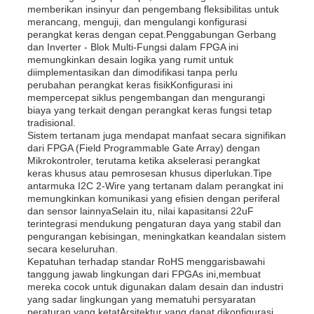
memberikan insinyur dan pengembang fleksibilitas untuk
merancang, menguji, dan mengulangi konfigurasi
perangkat keras dengan cepat.Penggabungan Gerbang
dan Inverter - Blok Multi-Fungsi dalam FPGA ini
memungkinkan desain logika yang rumit untuk
diimplementasikan dan dimodifikasi tanpa perlu
perubahan perangkat keras fisikKonfigurasi ini
mempercepat siklus pengembangan dan mengurangi
biaya yang terkait dengan perangkat keras fungsi tetap
tradisional.
Sistem tertanam juga mendapat manfaat secara signifikan
dari FPGA (Field Programmable Gate Array) dengan
Mikrokontroler, terutama ketika akselerasi perangkat
keras khusus atau pemrosesan khusus diperlukan.Tipe
antarmuka I2C 2-Wire yang tertanam dalam perangkat ini
memungkinkan komunikasi yang efisien dengan periferal
dan sensor lainnyaSelain itu, nilai kapasitansi 22uF
terintegrasi mendukung pengaturan daya yang stabil dan
pengurangan kebisingan, meningkatkan keandalan sistem
secara keseluruhan.
Kepatuhan terhadap standar RoHS menggarisbawahi
tanggung jawab lingkungan dari FPGAs ini,membuat
mereka cocok untuk digunakan dalam desain dan industri
yang sadar lingkungan yang mematuhi persyaratan
peraturan yang ketatArsitektur yang dapat dikonfigurasi