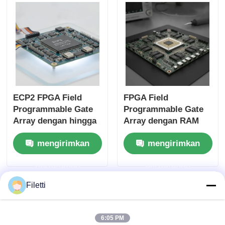
ECP2 FPGA Field
FPGA Field
Programmable Gate
Programmable Gate
Array dengan hingga
Array dengan RAM
68 Mb Block Ram dan
blok 68 Mb untuk
mengirimkan
mengirimkan
6 Us Settling Time
operasi kecepatan
untuk Sistem Digital
tinggi dan gerbang
permintaan
permintaan
Fleksibel
dan inverter yang
dapat dikonfigurasi
Filetti
6:05 PM