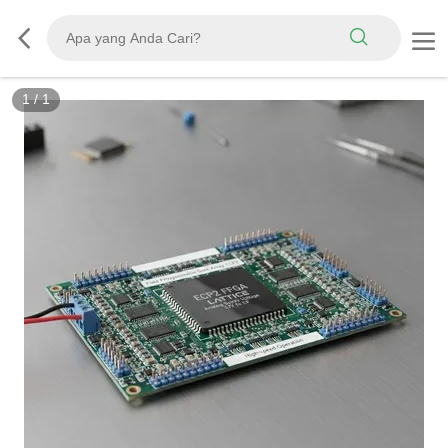
1
/
1