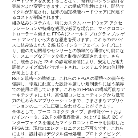
ハードウェアを変更することなく、複雑なロジック設計を
実装および変更できます。この構成可能性により、開発サ
イクルが加速され、従来の固定機能ハードウェアに関連す
るコストが削減されます。
組み込みシステムも、特にカスタム ハードウェア アクセ
ラレーションや特殊な処理が必要な場合に、マイクロコン
トローラーを備えた FPGA (フィールド プログラマブル ゲ
ート アレイ) から大きな恩恵を受けます。これらのデバイ
スに組み込まれた 2 線 I2C インターフェイス タイプによ
り、他の周辺機器やセンサーとの効率的な通信が可能にな
り、スムーズなデータ交換と制御が保証されます。さら
に、統合された 22uF の静電容量値により、安定した電力
調整とノイズ低減がサポートされ、システム全体の信頼性
が向上します。
RoHS 規格への準拠は、これらの FPGA の環境への責任を
強調し、環境に配慮した設計や厳しい規制要件に従う業界
での使用に適しています。これらの FPGA の構成可能なア
ーキテクチャにより、高性能コンピューティングから低電
力の組み込みアプリケーションまで、さまざまなアプリケ
ーションのニーズに正確に合わせることができます。
全体として、ブース コネクタ タイプ、多機能ゲートおよ
びインバータ、22uF の静電容量値、および 2 線式 I2C イ
ンターフェイスを備えたマイクロコントローラを搭載した
FPGA は、現代のエレクトロニクスに不可欠です。これら
により、設計者はデジタル信号処理、プロトタイピング、