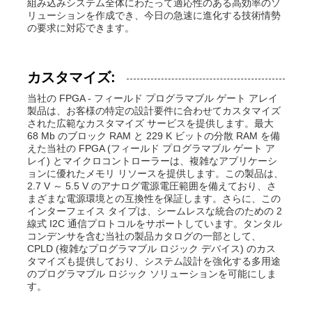
組み込みシステム全体にわたって適応性のある高効率のソ
リューションを作成でき、今日の急速に進化する技術情勢
の要求に対応できます。
カスタマイズ:
当社の FPGA - フィールド プログラマブル ゲート アレイ
製品は、お客様の特定の設計要件に合わせてカスタマイズ
された広範なカスタマイズ サービスを提供します。最大
68 Mb のブロック RAM と 229 K ビットの分散 RAM を備
えた当社の FPGA (フィールド プログラマブル ゲート ア
レイ) とマイクロコントローラーは、複雑なアプリケーシ
ョンに優れたメモリ リソースを提供します。この製品は、
2.7 V ～ 5.5 V のアナログ電源電圧範囲を備えており、さ
まざまな電源環境との互換性を保証します。さらに、この
インターフェイス タイプは、シームレスな統合のための 2
線式 I2C 通信プロトコルをサポートしています。タンタル
コンデンサを含む当社の製品カタログの一部として、
CPLD (複雑なプログラマブル ロジック デバイス) のカス
タマイズも提供しており、システム設計を強化する多用途
のプログラマブル ロジック ソリューションを可能にしま
す。