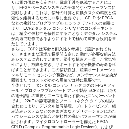
サは電力供給を安定させ、電磁干渉を低減することによ
り、FPGA ベースのシステムの全体的なパフォーマンスに
貢献します。これは、信号の計算と変換タスクの精度と信
私たちについて
頼性を維持するために非常に重要です。 CPLD や FPGA
などの複雑なプログラマブル ロジック デバイスの台頭に
より、ECP2 タンタル コンデンサなどのコンポーネント
は、精度や信頼性を犠牲にすることなくデジタル システム
工場見学
が高速で動作できるようにする上で極めて重要な役割を果
たしています。
さらに、ECP2 は寿命と耐久性を考慮して設計されてお
品質管理
り、さまざまな環境で長期間安定した動作が必要な組み込
みシステムに適しています。堅牢な構造と一貫した電気特
性により、故障を防ぎ、サポートする電子機器の寿命を延
ばすことができます。この信頼性は、産業オートメーショ
お問い合わせ
ンやリモート センシング機器など、メンテナンスや交換が
困難またはコストがかかる用途では特に重要です。
全体として、タンタル コンデンサ カタログの FPGA フィ
ニュース
ールド プログラマブル ゲート アレイ製品 ECP2 は、現代
の電子設計の重要なニーズを満たす優れたコンポーネント
です。 22uF の静電容量とブース コネクタ タイプの組み
合わせにより、デジタル信号処理、プロトタイピング、組
事例
み込みシステムなどのさまざまなアプリケーションにわた
ってシームレスな統合と信頼性の高いパフォーマンスが保
証されます。マイクロコントローラーを備えた FPGA、
FPGA フィールド プログラム可能なゲート 配列
CPLD (Complex Programmable Logic Devices)、および