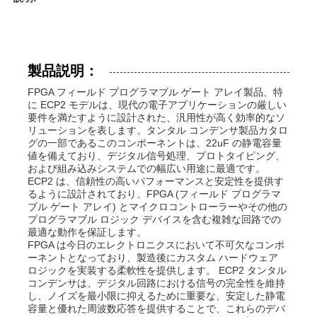
製品説明：
FPGA フィールド プログラマブル ゲート アレイ製品、特
に ECP2 モデルは、現代の電子アプリケーションの厳しい
要件を満たすように設計された、汎用性が高く効率的なソ
リューションを表します。タンタル コンデンサ製品カタロ
グの一部であるこのコンポーネントは、22uF の静電容量
値を備えており、デジタル信号処理、プロトタイピング、
および組み込みシステムでの幅広い用途に最適です。
ECP2 は、信頼性の高いパフォーマンスと安定性を提供す
るように設計されており、FPGA (フィールド プログラマ
ブル ゲート アレイ) とマイクロコントローラーやその他の
プログラマブル ロジック デバイスを含む複雑な回路での
最適な動作を保証します。
FPGA は今日のエレクトロニクスにおいて不可欠なコンポ
ーネントとなっており、製造後にカスタム ハードウェア
ロジックを実装する柔軟性を提供します。 ECP2 タンタル
コンデンサは、デジタル回路における信号の完全性を維持
し、ノイズを最小限に抑えるために重要な、安定した静電
容量と優れた周波数応答を提供することで、これらのデバ