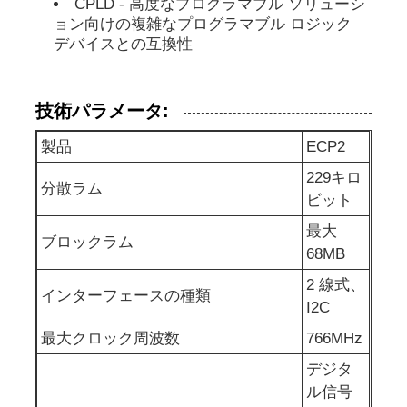
CPLD - 高度なプログラマブル ソリューシ
ョン向けの複雑なプログラマブル ロジック
デバイスとの互換性
eepromの破片
PSRAMチップ
技術パラメータ:
製品
ECP2
SRAMチップ
229キロ
分散ラム
ビット
NORフラッシュ
最大
ブロックラム
68MB
EPROM IC
2 線式、
インターフェースの種類
I2C
UART IC
最大クロック周波数
766MHz
デジタ
ADC DAC
ル信号