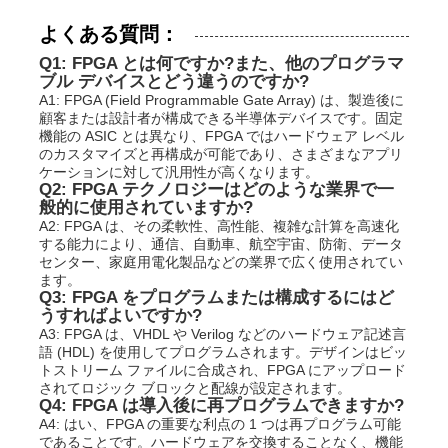
よくある質問：
Q1: FPGA とは何ですか?また、他のプログラマ
ブル デバイスとどう違うのですか?
A1: FPGA (Field Programmable Gate Array) は、製造後に
顧客または設計者が構成できる半導体デバイスです。固定
機能の ASIC とは異なり、FPGA ではハードウェア レベル
のカスタマイズと再構成が可能であり、さまざまなアプリ
ケーションに対して汎用性が高くなります。
Q2: FPGA テクノロジーはどのような業界で一
般的に使用されていますか?
A2: FPGA は、その柔軟性、高性能、複雑な計算を高速化
する能力により、通信、自動車、航空宇宙、防衛、データ
センター、家庭用電化製品などの業界で広く使用されてい
ます。
Q3: FPGA をプログラムまたは構成するにはど
うすればよいですか?
A3: FPGA は、VHDL や Verilog などのハードウェア記述言
語 (HDL) を使用してプログラムされます。デザインはビッ
トストリーム ファイルに合成され、FPGA にアップロード
されてロジック ブロックと配線が設定されます。
Q4: FPGA は導入後に再プログラムできますか?
A4: はい、FPGA の重要な利点の 1 つは再プログラム可能
であることです。ハードウェアを交換することなく、機能