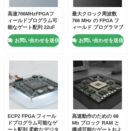
高速766MHzFPGAフ
最大クロック周波数
ィールドプログラム可
766 MHz の FPGA フ
能なゲート配列 22uF
ィールド プログラマブ
タンタル凝縮体と6マ
ル ゲート アレイ、229
お問い合わせを送信
お問い合わせを送信
イクロ秒の安定時間
K ビット分散 RAM、
および 2 線式 I2C イン
ターフェイス
ECP2 FPGA フィール
高速動作のための 68
ドプログラム可能なゲ
Mb ブロック RAM と
ート配列 柔軟なデジタ
構成可能なゲートおよ