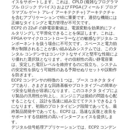
イスをサポートします。これは、CPLD (複雑なプログラマ
ブル ロジック デバイス) および FPGA (フィールド プログ
ラマブル ゲート アレイ アーキテクチャ) アーキテクチャ
を含むアプリケーションで特に重要です。適切な機能には
正確なタイミングと電力管理が不可欠です。
ECP2 の 22uF の静電容量値は、電源変動を効果的にフィ
ルタリングして平滑化できることを保証します。これは、
FPGA やマイクロコントローラーなどの敏感なデジタル コ
ンポーネントを扱う場合に不可欠です。スペースと電力効
率が制限されることが多い組み込みシステムでは、このタ
ンタル コンデンサはコンパクトなサイズと堅牢な性能によ
り優れた選択肢となります。その信頼性の高い静電容量
は、安定した電圧レベルを維持するのに役立ち、システム
の安定性を損なう可能性のある予期せぬリセットや誤動作
を防ぎます。
ECP2 コンデンサの特徴の 1 つは、ブース コネクタ タイ
プであり、さまざまな回路基板やプロトタイプへの簡単か
つ安全な統合が容易になります。このコネクタ タイプによ
ホーム
り製品の汎用性が向上し、エンジニアは接続の問題を心配
することなく、設計を迅速に組み立ててテストできるよう
になります。初期のプロトタイピング段階であっても、最
製品
終製品開発中であっても、ECP2 は、迅速な反復と改良を
サポートする信頼性の高いインターフェイスを提供しま
す。
デジタル信号処理アプリケーションでは、ECP2 コンデン
ビデオ