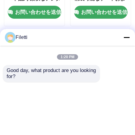
ルシステムのための最
びインバータを備えた
お問い合わせを送信
お問い合わせを送信
大 68 Mb のブロック
FPGA フィールド プロ
RAM と 6 Us の設定時
グラマブル ゲート ア
間
レイ
Filetti
1:20 PM
Good day, what product are you looking 
for?
FPGAフィールドプロ
デジタル信号処理対応
グラム可能なゲート配
FPGA フィールド プロ
列,最大クロック周波数
グラマブル ゲート ア
766MHz,229Kbitの分
レイ (分散 RAM 229
お問い合わせを送信
お問い合わせを送信
散RAMと2ワイヤーI2C
Kbit およびブロック
インターフェース
RAM 最大 68 Mb 搭載)