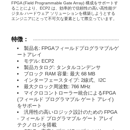
FPGA (Field Programmable Gate Array) 構成をサポートす
ることにより、ECP2 は、効率的で信頼性の高い高性能デ
ジタル ハードウェア ソリューションを構築しようとする
MCUのマイクロ制御回路単位
エンジニアにとって不可欠な要素として際立っています。
チップ上のSOCシステム
特徴：
製品名: FPGAフィールドプログラマブルゲ
MPU IC
ートアレイ
モデル: ECP2
製品カタログ: タンタルコンデンサ
CPLD PLD
ブロック RAM 容量: 最大 68 MB
インターフェースタイプ: 2線式、I2C
最大クロック周波数: 766 MHz
赤外線熱検出器
マイクロコントローラー統合によるFPGA
(フィールド プログラマブル ゲート アレイ)
をサポート
DSP ICの破片
汎用性の高いロジック設計のための FPGA
- フィールド プログラマブル ゲート アレイ
テクノロジを搭載
ドラムのメモリー チップ