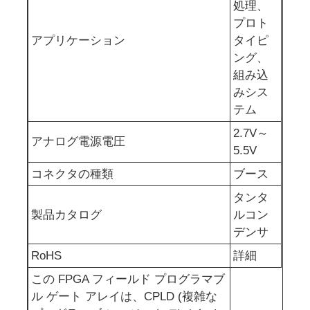
処理、
プロト
RF統合回路
アプリケーション
タイピ
ング、
電子コンポーネント
組み込
みシス
テム
PLC プログラミング
2.7V～
アナログ電源電圧
5.5V
GPS モジュール
コネクタの種類
ブース
タンタ
ラジオ周波数モジュール
製品カタログ
ルコン
デンサ
パワーモジュール
RoHS
詳細
この FPGA フィールド プログラマブ
半導体継電器
ル ゲート アレイは、CPLD (複雑な