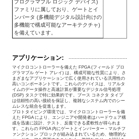
プログラマブル ロジック デバイス)
ファミリに属しており、ゲートとイ
コミュニケーション アンテナ
ンバータ (多機能デジタル設計向けの
多機能で構成可能なアーキテクチャ)
コネクタ
を備えています。
電源管理チップ
アプリケーション:
マイクロコントローラーを備えた FPGA (フィールド プロ
グラマブル ゲート アレイ) は、構成可能な性質により、さ
まざまなアプリケーションで広く使用されている汎用性の
高いコンポーネントです。これらのデバイスは、リアルタ
イムのデータ操作と高速計算が重要なデジタル信号処理
(DSP) タスクで特に効果的です。ブース コネクタ タイプ
は信頼性の高い接続を保証し、複雑なシステム内でのシー
ムレスな統合を促進します。
プロトタイピング環境では、マイクロコントローラーを備
えた FPGA により、エンジニアや開発者はハードウェア構
成を迅速に設計、テスト、反復できる柔軟性が得られま
す。これらの FPGA 内にゲートとインバーター - マルチフ
ァンクション ブロックが組み込まれているため、物理的な