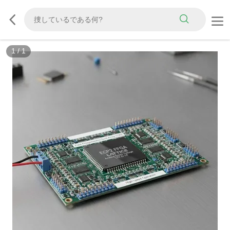
1
/
1