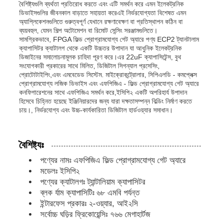
বৈশিষ্ট্যগুলি ব্যর্থতা প্রতিরোধ করতে এবং এটি সমর্থন করে এমন ইলেকট্রনিক
ডিভাইসগুলির জীবনকাল বাড়াতে সহায়তা করেএই নির্ভরযোগ্যতা বিশেষত এমন
অ্যাপ্লিকেশনগুলিতে গুরুত্বপূর্ণ যেখানে রক্ষণাবেক্ষণ বা প্রতিস্থাপন কঠিন বা
আমাদের সম্পর্কে
ব্যয়বহুল, যেমন শিল্প অটোমেশন বা রিমোট সেন্সিং সরঞ্জামগুলিতে।
সামগ্রিকভাবে, FPGA ফিল্ড প্রোগ্রামযোগ্য গেট অ্যারে পণ্য ECP2 ট্যানটালাম
ক্যাপাসিটর ক্যাটালগ থেকে একটি উচ্চতর উপাদান যা আধুনিক ইলেকট্রনিক
ডিজাইনের সমালোচনামূলক চাহিদা পূরণ করে।এর 22uF ক্যাপাসিটেন্স, বুথ
কারখানা পরিদর্শন
সংযোগকারী প্রকারের সাথে মিলিত, ডিজিটাল সিগন্যাল প্রসেসিং,
প্রোটোটাইপিং,এবং এমবেডেড সিস্টেম. মাইক্রোকন্ট্রোলার, সিপিএলডি - কমপ্লেক্স
প্রোগ্রামযোগ্য লজিক ডিভাইস এবং এফপিজিএ - ফিল্ড প্রোগ্রামযোগ্য গেট অ্যারে
গুণমান নিয়ন্ত্রণ
কনফিগারেশনের সাথে এফপিজিএ সমর্থন করে,ইসিপি২ একটি অপরিহার্য উপাদান
হিসেবে চিহ্নিত হয়েছে ইঞ্জিনিয়ারদের জন্য যারা দক্ষতাসম্পন্ন বিল্ডিং নির্মাণ করতে
চায়।, নির্ভরযোগ্য এবং উচ্চ-কার্যকারিতা ডিজিটাল হার্ডওয়্যার সমাধান।
আমাদের সাথে যোগাযোগ
বৈশিষ্ট্যঃ
খবর
পণ্যের নামঃ এফপিজিএ ফিল্ড প্রোগ্রামযোগ্য গেট অ্যারে
মডেলঃ ইসিপি২
পণ্যের ক্যাটালগঃ ট্যান্টালিয়াম ক্যাপাসিটর
মামলা
ব্লক র্যাম ক্যাপাসিটিঃ ৬৮ এমবি পর্যন্ত
ইন্টারফেস প্রকারঃ ২-ওয়্যার, আই২সি
সর্বোচ্চ ঘড়ির ফ্রিকোয়েন্সিঃ ৭৬৬ মেগাহার্টজ
এফপিজিএ ফিল্ড প্রোগ্রামযোগ্য গেট অ্যারে