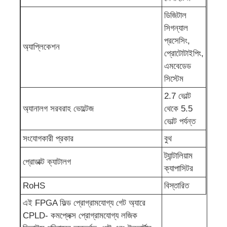
ডিজিটাল
EEPROM চিপ
সিগন্যাল
প্রসেসিং,
অ্যাপ্লিকেশন
প্রোটোটাইপিং,
পিএসআরএএম চিপ
এমবেডেড
সিস্টেম
SRAM চিপ
2.7 ভোল্ট
অ্যানালগ সরবরাহ ভোল্টেজ
থেকে 5.5
বা ফ্ল্যাশ
ভোল্ট পর্যন্ত
সংযোগকারী প্রকার
বুথ
ইপিআরওএম আইসি
ট্যান্টালিয়াম
প্রোডাক্ট ক্যাটালগ
ক্যাপাসিটর
UART IC
RoHS
বিস্তারিত
এই FPGA ফিল্ড প্রোগ্রামযোগ্য গেট অ্যারে
CPLD- কমপ্লেক্স প্রোগ্রামযোগ্য লজিক
এডিসি ডিএসি