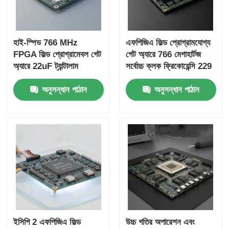
হাই-স্পিড 766 MHz
এফপিজিএ ফিল্ড প্রোগ্রামযোগ্য
FPGA ফিল্ড প্রোগ্রামেবল গেট
গেট অ্যারে 766 মেগাহার্টজ
অ্যারে 22uF ট্যান্টালাম
সর্বোচ্চ ক্লক ফ্রিকোয়েন্সি 229
ক্যাপাসিটর এবং 6
কেবিট বিতরণ র্যাম এবং 2-ওয়্যার
অনুসন্ধান পাঠান
অনুসন্ধান পাঠান
মাইক্রোসেকেন্ড সেটলিং টাইম
আই 2 সি ইন্টারফেস
ইসিপি 2 এফপিজিএ ফিল্ড
উচ্চ গতির অপারেশন এবং