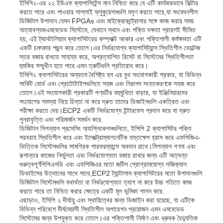
ইসিপি২-এর ২২ ইউএফ ক্যাপাসিটেন্স মান নিশ্চিত করে যে এটি কার্যকরভাবে ফিল্টার
করতে পারে এবং পাওয়ার সাপ্লাই ফ্লুকুয়েশনগুলি মসৃণ করতে পারে,যা সংবেদনশীল
ডিজিটাল উপাদান যেমন FPGAs এবং মাইক্রোকন্ট্রোলার সঙ্গে কাজ করার সময়
অত্যাবশ্যকএমবেডেড সিস্টেমে, যেখানে স্থান এবং শক্তি দক্ষতা প্রায়শই সীমিত
হয়, এই ট্যানটালিয়াম ক্যাপাসিটরের কম্প্যাক্ট আকার এবং শক্তিশালী কর্মক্ষমতা এটি
একটি চমৎকার পছন্দ করে তোলে।এর নির্ভরযোগ্য ক্যাপাসিট্যান্স স্থিতিশীল ভোল্টেজ
স্তর বজায় রাখতে সাহায্য করে, অপ্রত্যাশিত রিসেট বা সিস্টেমের স্থিতিশীলতা
হুমকির সম্মুখীন হতে পারে এমন ত্রুটিগুলি প্রতিরোধ করে।
ইসিপি২ ক্যাপাসিটরের অন্যতম বৈশিষ্ট্য হল এর বুথ সংযোগকারী প্রকার, যা বিভিন্ন
সার্কিট বোর্ড এবং প্রোটোটাইপগুলিতে সহজ এবং নিরাপদ সংহতকরণকে সহজ করে
তোলে।এই সংযোগকারী প্রকারটি পণ্যটির বহুমুখিতা বাড়ায়, যা ইঞ্জিনিয়ারদের
সংযোগের সমস্যা নিয়ে চিন্তা না করে দ্রুত তাদের ডিজাইনগুলি একত্রিত এবং
পরীক্ষা করতে দেয়।ECP2 একটি নির্ভরযোগ্য ইন্টারফেস প্রদান করে যা দ্রুত
পুনরাবৃত্তি এবং পরিমার্জন সমর্থন করে.
ডিজিটাল সিগন্যাল প্রসেসিং অ্যাপ্লিকেশনগুলিতে, ইসিপি 2 ক্যাপাসিটর শক্তি
সরবরাহ স্থিতিশীল করে এবং ইলেক্ট্রোম্যাগনেটিক হস্তক্ষেপ হ্রাস করে এফপিজিএ-
ভিত্তিক সিস্টেমগুলির সামগ্রিক পারফরম্যান্সে অবদান রাখে।সিগন্যাল গণনা এবং
রূপান্তর কাজের নির্ভুলতা এবং নির্ভরযোগ্যতা বজায় রাখার জন্য এটি অত্যন্ত
বাড়ি
গুরুত্বপূর্ণসিপিএলডি এবং এফপিজিএর মতো জটিল প্রোগ্রামযোগ্য লজিক্যাল
ডিভাইসের উত্থানের সাথে সাথে,ECP2 ট্যান্টালাম ক্যাপাসিটরের মতো উপাদানগুলি
ডিজিটাল সিস্টেমগুলি যথার্থতা বা নির্ভরযোগ্যতা ত্যাগ না করে উচ্চ গতিতে কাজ
পণ্য
করতে পারে তা নিশ্চিত করার ক্ষেত্রে একটি মূল ভূমিকা পালন করে.
এছাড়াও, ইসিপি ২ দীর্ঘায়ু এবং স্থায়িত্বের জন্য ডিজাইন করা হয়েছে, যা এটিকে
বিভিন্ন পরিবেশে দীর্ঘমেয়াদী স্থিতিশীল অপারেশন প্রয়োজন এমন এমবেডেড
সিস্টেমের জন্য উপযুক্ত করে তোলে।এর শক্তিশালী নির্মাণ এবং ধ্রুবক বৈদ্যুতিক
ভিডিও