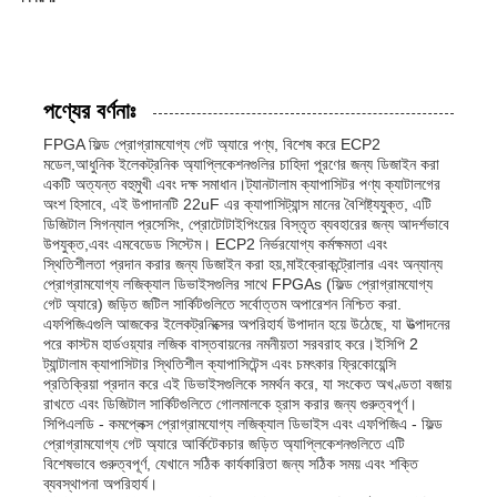
পণ্যের বর্ণনাঃ
FPGA ফিল্ড প্রোগ্রামযোগ্য গেট অ্যারে পণ্য, বিশেষ করে ECP2
মডেল,আধুনিক ইলেকট্রনিক অ্যাপ্লিকেশনগুলির চাহিদা পূরণের জন্য ডিজাইন করা
একটি অত্যন্ত বহুমুখী এবং দক্ষ সমাধান।ট্যানটালাম ক্যাপাসিটর পণ্য ক্যাটালগের
অংশ হিসাবে, এই উপাদানটি 22uF এর ক্যাপাসিট্যান্স মানের বৈশিষ্ট্যযুক্ত, এটি
ডিজিটাল সিগন্যাল প্রসেসিং, প্রোটোটাইপিংয়ের বিস্তৃত ব্যবহারের জন্য আদর্শভাবে
উপযুক্ত,এবং এমবেডেড সিস্টেম। ECP2 নির্ভরযোগ্য কর্মক্ষমতা এবং
স্থিতিশীলতা প্রদান করার জন্য ডিজাইন করা হয়,মাইক্রোকন্ট্রোলার এবং অন্যান্য
প্রোগ্রামযোগ্য লজিক্যাল ডিভাইসগুলির সাথে FPGAs (ফিল্ড প্রোগ্রামযোগ্য
গেট অ্যারে) জড়িত জটিল সার্কিটগুলিতে সর্বোত্তম অপারেশন নিশ্চিত করা.
এফপিজিএগুলি আজকের ইলেকট্রনিক্সের অপরিহার্য উপাদান হয়ে উঠেছে, যা উত্পাদনের
পরে কাস্টম হার্ডওয়্যার লজিক বাস্তবায়নের নমনীয়তা সরবরাহ করে।ইসিপি 2
ট্যান্টালাম ক্যাপাসিটার স্থিতিশীল ক্যাপাসিটেন্স এবং চমৎকার ফ্রিকোয়েন্সি
প্রতিক্রিয়া প্রদান করে এই ডিভাইসগুলিকে সমর্থন করে, যা সংকেত অখণ্ডতা বজায়
রাখতে এবং ডিজিটাল সার্কিটগুলিতে গোলমালকে হ্রাস করার জন্য গুরুত্বপূর্ণ।
সিপিএলডি - কমপ্লেক্স প্রোগ্রামযোগ্য লজিক্যাল ডিভাইস এবং এফপিজিএ - ফিল্ড
প্রোগ্রামযোগ্য গেট অ্যারে আর্কিটেকচার জড়িত অ্যাপ্লিকেশনগুলিতে এটি
বিশেষভাবে গুরুত্বপূর্ণ, যেখানে সঠিক কার্যকারিতা জন্য সঠিক সময় এবং শক্তি
ব্যবস্থাপনা অপরিহার্য।