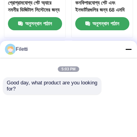
প্রোগ্রামযোগ্য গেট অ্যারে
কনফিগারযোগ্য গেট এবং
নমনীয় ডিজিটাল সিস্টেমের জন্য
ইনভার্টারগুলির জন্য 68 এমবি
68 এমবি ব্লক র্যাম এবং 6
ব্লক র্যাম সহ এফপিজিএ ফিল্ড
অনুসন্ধান পাঠান
অনুসন্ধান পাঠান
ইউএস সেটলিং টাইমের সাথে
প্রোগ্রামযোগ্য গেট অ্যারে
Filetti
5:03 PM
Good day, what product are you looking 
for?
FPGA ফিল্ড প্রোগ্রামযোগ্য
ডিজিটাল সিগন্যাল প্রসেসিং
গেট অ্যারে 766 মেগাহার্টজ
সক্ষম FPGA ফিল্ড
সর্বোচ্চ ক্লক ফ্রিকোয়েন্সি, 229
প্রোগ্রামযোগ্য গেট অ্যারে
কেবিট বিতরণ করা র্যাম এবং 2-
বিতরণ র্যাম 229 কেবিট এবং
অনুসন্ধান পাঠান
অনুসন্ধান পাঠান
ওয়্যার আই 2 সি ইন্টারফেস সহ
ব্লক র্যাম 68 এমবি পর্যন্ত