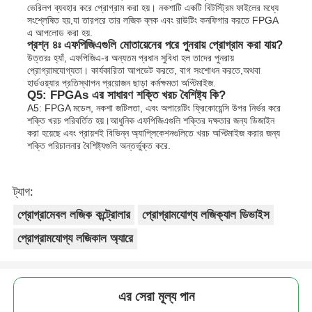
ভেরিলগ ব্যবহার করে প্রোগ্রাম করা হয়। নকশাটি একটি বিটস্ট্রিম ফাইলের মধ্যে
সংশ্লেষিত হয়,যা তারপরে তার লজিক ব্লক এবং রাউটিং কনফিগার করতে FPGA
এ আপলোড করা হয়.
প্রশ্ন ৪ঃ এফপিজিএগুলি মোতায়েনের পরে পুনরায় প্রোগ্রাম করা যায়?
উত্তরঃ হ্যাঁ, এফপিজিএ-র অন্যতম প্রধান সুবিধা হল তাদের পুনরায়
প্রোগ্রামযোগ্যতা। কার্যকারিতা আপডেট করতে, বাগ সংশোধন করতে,অথবা
হার্ডওয়্যার প্রতিস্থাপন প্রয়োজন ছাড়া কর্মক্ষমতা অপ্টিমাইজ.
Q5: FPGAs এর সাধারণ শক্তি খরচ বৈশিষ্ট্য কি?
A5: FPGA মডেল, নকশা জটিলতা, এবং অপারেটিং ফ্রিকোয়েন্সি উপর নির্ভর করে
শক্তি খরচ পরিবর্তিত হয়।আধুনিক এফপিজিএগুলি শক্তির দক্ষতার জন্য ডিজাইন
করা হয়েছে এবং প্রায়শই বিভিন্ন অ্যাপ্লিকেশনগুলিতে খরচ অপ্টিমাইজ করার জন্য
শক্তি পরিচালনার বৈশিষ্ট্যগুলি অন্তর্ভুক্ত করে.
ট্যাগ:
প্রোগ্রামেবল লজিক কন্ট্রোলার
প্রোগ্রামযোগ্য লজিক্যাল ডিভাইস
প্রোগ্রামযোগ্য লজিকাল অ্যারে
এর সেরা মূল্য পান