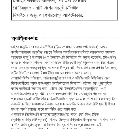
ডিভাইস পরিবারের অন্তর্গত, গেট এবং ইনভার্টার
বৈশিষ্ট্যযুক্ত - মাল্টি ফাংশন,বহুমুখী ডিজিটাল
আরএফ ইন্টিগ্রেটেড সার্কিট
ডিজাইনের জন্য কনফিগারযোগ্য আর্কিটেকচার.
বৈদ্যুতিক যন্ত্রপাতি
অ্যাপ্লিকেশনঃ
মাইক্রোকন্ট্রোলার সহ এফপিজিএ (ফিল্ড প্রোগ্রামযোগ্য গেট অ্যারে) তাদের
পিএলসি প্রোগ্রামিং
কনফিগারযোগ্য প্রকৃতির কারণে বিভিন্ন অ্যাপ্লিকেশনগুলিতে ব্যাপকভাবে ব্যবহৃত
অত্যন্ত বহুমুখী উপাদান।এই ডিভাইসগুলি ডিজিটাল সিগন্যাল প্রসেসিং (ডিএসপি)
কাজে বিশেষভাবে কার্যকর যেখানে রিয়েল-টাইম ডেটা ম্যানিপুলেশন এবং উচ্চ-গতির
জিপিএস মডিউল
গণনা অত্যন্ত গুরুত্বপূর্ণবুথ সংযোগকারী প্রকারটি নির্ভরযোগ্য সংযোগ নিশ্চিত করে,
জটিল সিস্টেমের মধ্যে বিরামবিহীন সংহতকরণকে সহজতর করে।
প্রোটোটাইপিং পরিবেশে, মাইক্রোকন্ট্রোলার সহ এফপিজিএগুলি ইঞ্জিনিয়ার এবং
বিকাশকারীদের দ্রুত হার্ডওয়্যার কনফিগারেশন ডিজাইন, পরীক্ষা এবং পুনরাবৃত্তি
রেডিও ফ্রিকোয়েন্সি মডিউল
করার নমনীয়তা সরবরাহ করে।গেটস এবং ইনভার্টারগুলির অন্তর্ভুক্তি - এই
এফপিজিএগুলির মধ্যে মাল্টি-ফাংশন ব্লকগুলি শারীরিক হার্ডওয়্যার পরিবর্তনের
প্রয়োজন ছাড়াই জটিল লজিক ডিজাইনগুলি বাস্তবায়ন এবং সংশোধন করার অনুমতি
শক্তি পরিমাপের প্রমাণ
দেয়এই কনফিগারযোগ্যতা উন্নয়ন চক্রকে ত্বরান্বিত করে এবং ঐতিহ্যবাহী স্থির
ফাংশন হার্ডওয়্যারের সাথে সম্পর্কিত খরচ হ্রাস করে।
এমবেডেড সিস্টেমগুলি মাইক্রোকন্ট্রোলারগুলির সাথে এফপিজিএ (ফিল্ড
প্রোগ্রামযোগ্য গেট অ্যারে) থেকেও উল্লেখযোগ্যভাবে উপকৃত হয়, বিশেষত যখন
সলিড স্টেট রিলে
কাস্টম হার্ডওয়্যার ত্বরণ বা বিশেষায়িত প্রসেসিংয়ের প্রয়োজন হয়।এই