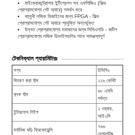
মাইক্রোকন্ট্রোলার ইন্টিগ্রেশন সহ এফপিজিএ (ফিল্ড
প্রোগ্রামযোগ্য গেট অ্যারে) সমর্থন করে
MCU মাইক্রোকন্ট্রোলার ইউনিট
বহুমুখী লজিক ডিজাইনের জন্য FPGA - ফিল্ড
প্রোগ্রামযোগ্য গেট অ্যারে প্রযুক্তি অন্তর্ভুক্ত
উন্নত প্রোগ্রামযোগ্য সমাধানের জন্য সিপিএলডি - জটিল
চিপে SOC সিস্টেম
প্রোগ্রামযোগ্য লজিক ডিভাইসগুলির সাথে সামঞ্জস্যপূর্ণ
এমপিইউ আইসি
টেকনিক্যাল প্যারামিটারঃ
পণ্য
ইসিপি২
CPLD PLD
বিতরণ করা র্যাম
২২৯ কেবিট
৬৮ এমবি
ইনফ্রারেড তাপীয় ডিটেক্টর
ব্লক র্যাম
পর্যন্ত
২ ওয়্যার,
ডিএসপি আইসি চিপ
ইন্টারফেস টাইপ
আই২সি
৭৬৬
সর্বাধিক ঘড়ি ফ্রিকোয়েন্সি
ডিআরএএম মেমরি চিপ
মেগাহার্টজ