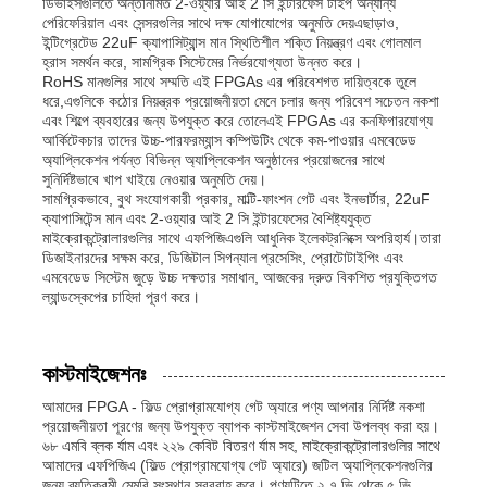
ডিভাইসগুলিতে অন্তর্নির্মিত 2-ওয়্যার আই 2 সি ইন্টারফেস টাইপ অন্যান্য
পেরিফেরিয়াল এবং সেন্সরগুলির সাথে দক্ষ যোগাযোগের অনুমতি দেয়এছাড়াও,
যোগাযোগ অ্যান্টেনা
ইন্টিগ্রেটেড 22uF ক্যাপাসিট্যান্স মান স্থিতিশীল শক্তি নিয়ন্ত্রণ এবং গোলমাল
হ্রাস সমর্থন করে, সামগ্রিক সিস্টেমের নির্ভরযোগ্যতা উন্নত করে।
RoHS মানগুলির সাথে সম্মতি এই FPGAs এর পরিবেশগত দায়িত্বকে তুলে
ধরে,এগুলিকে কঠোর নিয়ন্ত্রক প্রয়োজনীয়তা মেনে চলার জন্য পরিবেশ সচেতন নকশা
সংযোগকারী
এবং শিল্পে ব্যবহারের জন্য উপযুক্ত করে তোলেএই FPGAs এর কনফিগারযোগ্য
আর্কিটেকচার তাদের উচ্চ-পারফরম্যান্স কম্পিউটিং থেকে কম-পাওয়ার এমবেডেড
অ্যাপ্লিকেশন পর্যন্ত বিভিন্ন অ্যাপ্লিকেশন অনুষ্ঠানের প্রয়োজনের সাথে
পাওয়ার ম্যানেজমেন্ট চিপ
সুনির্দিষ্টভাবে খাপ খাইয়ে নেওয়ার অনুমতি দেয়।
সামগ্রিকভাবে, বুথ সংযোগকারী প্রকার, মাল্টি-ফাংশন গেট এবং ইনভার্টার, 22uF
ক্যাপাসিটেন্স মান এবং 2-ওয়্যার আই 2 সি ইন্টারফেসের বৈশিষ্ট্যযুক্ত
মাইক্রোকন্ট্রোলারগুলির সাথে এফপিজিএগুলি আধুনিক ইলেকট্রনিক্সে অপরিহার্য।তারা
ডিজাইনারদের সক্ষম করে, ডিজিটাল সিগন্যাল প্রসেসিং, প্রোটোটাইপিং এবং
এমবেডেড সিস্টেম জুড়ে উচ্চ দক্ষতার সমাধান, আজকের দ্রুত বিকশিত প্রযুক্তিগত
ল্যান্ডস্কেপের চাহিদা পূরণ করে।
কাস্টমাইজেশনঃ
আমাদের FPGA - ফিল্ড প্রোগ্রামযোগ্য গেট অ্যারে পণ্য আপনার নির্দিষ্ট নকশা
প্রয়োজনীয়তা পূরণের জন্য উপযুক্ত ব্যাপক কাস্টমাইজেশন সেবা উপলব্ধ করা হয়।
৬৮ এমবি ব্লক র্যাম এবং ২২৯ কেবিট বিতরণ র্যাম সহ, মাইক্রোকন্ট্রোলারগুলির সাথে
আমাদের এফপিজিএ (ফিল্ড প্রোগ্রামযোগ্য গেট অ্যারে) জটিল অ্যাপ্লিকেশনগুলির
জন্য ব্যতিক্রমী মেমরি সংস্থান সরবরাহ করে। পণ্যটিতে ২.৭ ভি থেকে ৫ ভি