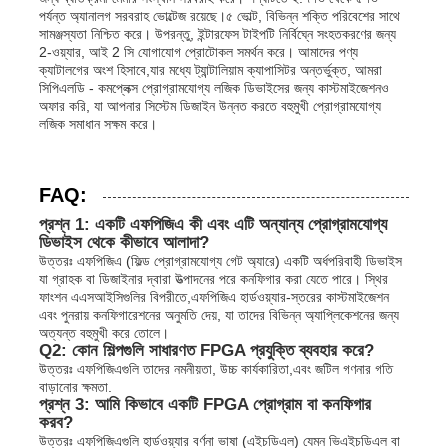
পর্যন্ত অ্যানালগ সরবরাহ ভোল্টেজ রয়েছে।৫ ভোল্ট, বিভিন্ন শক্তি পরিবেশের সাথে
সামঞ্জস্যতা নিশ্চিত করে। উপরন্তু, ইন্টারফেস টাইপটি নির্বিঘ্নে সংহতকরণের জন্য
2-ওয়্যার, আই 2 সি যোগাযোগ প্রোটোকল সমর্থন করে। আমাদের পণ্য
ক্যাটালগের অংশ হিসাবে,যার মধ্যে ট্যান্টালিয়াম ক্যাপাসিটর অন্তর্ভুক্ত, আমরা
সিপিএলডি - কমপ্লেক্স প্রোগ্রামযোগ্য লজিক ডিভাইসের জন্য কাস্টমাইজেশনও
অফার করি, যা আপনার সিস্টেম ডিজাইন উন্নত করতে বহুমুখী প্রোগ্রামযোগ্য
লজিক সমাধান সক্ষম করে।
FAQ:
প্রশ্ন 1: একটি এফপিজিএ কী এবং এটি অন্যান্য প্রোগ্রামযোগ্য
ডিভাইস থেকে কীভাবে আলাদা?
উত্তরঃ এফপিজিএ (ফিল্ড প্রোগ্রামযোগ্য গেট অ্যারে) একটি অর্ধপরিবাহী ডিভাইস
যা গ্রাহক বা ডিজাইনার দ্বারা উত্পাদনের পরে কনফিগার করা যেতে পারে। স্থির
ফাংশন এএসআইসিগুলির বিপরীতে,এফপিজিএ হার্ডওয়্যার-স্তরের কাস্টমাইজেশন
এবং পুনরায় কনফিগারেশনের অনুমতি দেয়, যা তাদের বিভিন্ন অ্যাপ্লিকেশনের জন্য
অত্যন্ত বহুমুখী করে তোলে।
Q2: কোন শিল্পগুলি সাধারণত FPGA প্রযুক্তি ব্যবহার করে?
উত্তরঃ এফপিজিএগুলি তাদের নমনীয়তা, উচ্চ কার্যকারিতা,এবং জটিল গণনার গতি
বাড়ানোর ক্ষমতা.
প্রশ্ন 3: আমি কিভাবে একটি FPGA প্রোগ্রাম বা কনফিগার
করব?
উত্তরঃ এফপিজিএগুলি হার্ডওয়্যার বর্ণনা ভাষা (এইচডিএল) যেমন ভিএইচডিএল বা