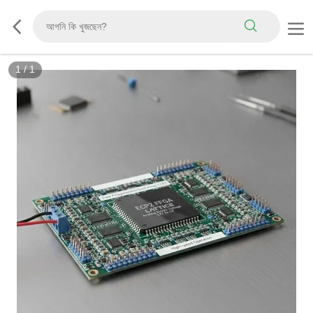
1
/
1