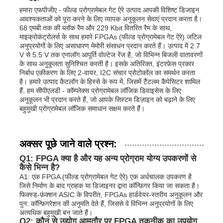
हमारा एफपीजीए - फील्ड प्रोग्रामेबल गेट ऐरे उत्पाद आपकी विशिष्ट डिजाइन
आवश्यकताओं को पूरा करने के लिए व्यापक अनुकूलन सेवाएं प्रदान करता है।
68 एमबी तक की ब्लॉक रैम और 229 Kbit वितरित रैम के साथ,
माइक्रोकंट्रोलर्स के साथ हमारे FPGAs (फील्ड प्रोग्रामेबल गेट ऐरे) जटिल
अनुप्रयोगों के लिए असाधारण मेमोरी संसाधन प्रदान करते हैं। उत्पाद में 2.7
V से 5.5 V तक एनालॉग आपूर्ति वोल्टेज रेंज है, जो विभिन्न बिजली वातावरणों
के साथ अनुकूलता सुनिश्चित करती है। इसके अतिरिक्त, इंटरफ़ेस प्रकार
निर्बाध एकीकरण के लिए 2-वायर, I2C संचार प्रोटोकॉल का समर्थन करता
है। हमारे उत्पाद कैटलॉग के हिस्से के रूप में, जिसमें टैंटलम कैपेसिटर शामिल
हैं, हम सीपीएलडी - कॉम्प्लेक्स प्रोग्रामेबल लॉजिक डिवाइसेस के लिए
अनुकूलन भी प्रदान करते हैं, जो आपके सिस्टम डिज़ाइन को बढ़ाने के लिए
बहुमुखी प्रोग्रामेबल लॉजिक समाधान सक्षम करते हैं।
अक्सर पूछे जाने वाले प्रश्न:
Q1: FPGA क्या है और यह अन्य प्रोग्राम योग्य उपकरणों से
कैसे भिन्न है?
A1: एक FPGA (फील्ड प्रोग्रामेबल गेट ऐरे) एक अर्धचालक उपकरण है
जिसे निर्माण के बाद ग्राहक या डिजाइनर द्वारा कॉन्फ़िगर किया जा सकता है।
फिक्स्ड-फ़ंक्शन ASIC के विपरीत, FPGAs हार्डवेयर-स्तरीय अनुकूलन और
पुन: कॉन्फ़िगरेशन की अनुमति देते हैं, जिससे वे विभिन्न अनुप्रयोगों के लिए
अत्यधिक बहुमुखी बन जाते हैं।
Q2: कौन से उद्योग आमतौर पर FPGA तकनीक का उपयोग