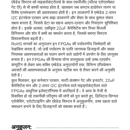
एंबेडेड सिस्टम को माइक्रोकंट्रोलर्स के साथ एफपीजीए (फील्ड प्रोग्रामेबल
गेट ऐरे) से भी काफी फायदा होता है, खासकर जब कस्टम हार्डवेयर त्वरण या
संचार ऐन्टेना
विशेष प्रसंस्करण की आवश्यकता होती है। इन उपकरणों में एम्बेडेड 2-वायर
I2C इंटरफ़ेस प्रकार अन्य बाह्य उपकरणों और सेंसर के साथ कुशल संचार
सक्षम बनाता है, जिससे डेटा का सहज आदान-प्रदान और नियंत्रण सुनिश्चित
होता है। इसके अलावा, एकीकृत 22uF कैपेसिटेंस मान स्थिर बिजली
योजक
विनियमन और शोर में कमी का समर्थन करता है, जिससे समग्र सिस्टम
विश्वसनीयता बढ़ती है।
RoHS मानकों का अनुपालन इन FPGAs की पर्यावरणीय जिम्मेदारी को
बिजली प्रबंधन चिप
रेखांकित करता है, जो उन्हें पर्यावरण के प्रति जागरूक डिजाइनों और सख्त
नियामक आवश्यकताओं का पालन करने वाले उद्योगों में उपयोग के लिए उपयुक्त
बनाता है। इन FPGAs की विन्यास योग्य वास्तुकला उन्हें उच्च-प्रदर्शन
कंप्यूटिंग से लेकर कम-शक्ति एम्बेडेड अनुप्रयोगों तक, विभिन्न एप्लिकेशन
अवसरों की आवश्यकताओं के अनुरूप सटीक रूप से तैयार करने की अनुमति
देती है।
कुल मिलाकर, बूथ कनेक्टर प्रकार, मल्टी-फ़ंक्शन गेट और इनवर्टर, 22uF
कैपेसिटेंस मान और 2-वायर I2C इंटरफेस वाले माइक्रोकंट्रोलर वाले
FPGAs आधुनिक इलेक्ट्रॉनिक्स में अपरिहार्य हैं। वे आज के तेजी से
विकसित हो रहे तकनीकी परिदृश्य की मांगों को पूरा करते हुए, डिजिटल सिग्नल
प्रोसेसिंग, प्रोटोटाइपिंग और एंबेडेड सिस्टम में अनुकूलनीय, उच्च दक्षता वाले
समाधान बनाने के लिए डिजाइनरों को सशक्त बनाते हैं।
अनुकूलन: