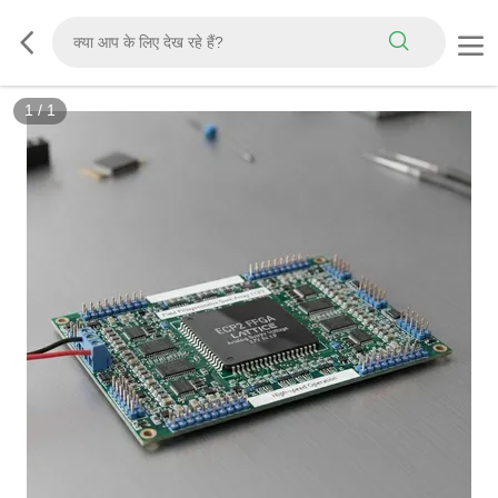
1
/
1