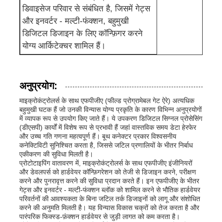
डिवाइसेज परिवार से संबंधित है, जिसमें गेट्स
और इनवर्टर - मल्टी-फंक्शन, बहुमुखी
आरएफ एकीकृत सर्किट
डिजिटल डिजाइन के लिए कॉन्फ़िगर करने
योग्य आर्किटेक्चर शामिल हैं।
इलेक्ट्रॉनिक उपकरण
पीएलसी प्रोग्रामिंग
अनुप्रयोग:
माइक्रोकंट्रोलर्स के साथ एफपीजीए (फील्ड प्रोग्रामेबल गेट ऐरे) अत्यधिक
बहुमुखी घटक हैं जो उनकी विन्यास योग्य प्रकृति के कारण विभिन्न अनुप्रयोगों
जीपीएस मॉड्यूल
में व्यापक रूप से उपयोग किए जाते हैं। ये उपकरण डिजिटल सिग्नल प्रोसेसिंग
(डीएसपी) कार्यों में विशेष रूप से प्रभावी हैं जहां वास्तविक समय डेटा हेरफेर
और उच्च गति गणना महत्वपूर्ण हैं। बूथ कनेक्टर प्रकार विश्वसनीय
कनेक्टिविटी सुनिश्चित करता है, जिससे जटिल प्रणालियों के भीतर निर्बाध
रेडियो फ्रीक्वेंसी मॉड्यूल
एकीकरण की सुविधा मिलती है।
प्रोटोटाइपिंग वातावरण में, माइक्रोकंट्रोलर्स के साथ एफपीजीए इंजीनियरों
और डेवलपर्स को हार्डवेयर कॉन्फ़िगरेशन को तेजी से डिजाइन करने, परीक्षण
पावर मॉड्यूल
करने और पुनरावृत्त करने की सुविधा प्रदान करते हैं। इन एफपीजीए के भीतर
गेट्स और इनवर्टर - मल्टी-फंक्शन ब्लॉक को शामिल करने से भौतिक हार्डवेयर
परिवर्तनों की आवश्यकता के बिना जटिल तर्क डिजाइनों को लागू और संशोधित
करने की अनुमति मिलती है। यह विन्यास विकास चक्रों को तेज करता है और
सॉलिड स्टेट रिले
पारंपरिक फिक्स्ड-फ़ंक्शन हार्डवेयर से जुड़ी लागत को कम करता है।