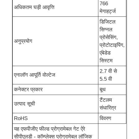
766
अधिकतम घड़ी आवृत्ति
मेगाहर्ट्ज
ईपॉम चिप
डिजिटल
सिग्नल
PSRAM चिप
प्रोसेसिंग,
अनुप्रयोग
प्रोटोटाइपिंग,
एंबेडेड
SRAM चिप
सिस्टम
2.7 वी से
न ही फ्लैश
एनालॉग आपूर्ति वोल्टेज
5.5 वी
कनेक्टर प्रकार
बूथ
ईपीरोम आईसी
टैंटलम
उत्पाद सूची
संधारित्र
यूएआरटी आईसी
RoHS
विवरण
यह एफपीजीए फील्ड प्रोग्रामेबल गेट ऐरे
एडीसी डीएसी
सीपीएलडी - कॉम्प्लेक्स प्रोग्रामेबल लॉजिक