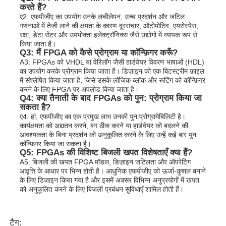
करते हैं?
ए2: एफपीजीए का उपयोग उनके लचीलेपन, उच्च प्रदर्शन और जटिल
गणनाओं में तेजी लाने की क्षमता के कारण दूरसंचार, ऑटोमोटिव, एयरोस्पेस,
रक्षा, डेटा सेंटर और उपभोक्ता इलेक्ट्रॉनिक्स जैसे उद्योगों में व्यापक रूप से
किया जाता है।
Q3: मैं FPGA को कैसे प्रोग्राम या कॉन्फ़िगर करूँ?
A3: FPGAs को VHDL या वेरिलॉग जैसी हार्डवेयर विवरण भाषाओं (HDL)
का उपयोग करके प्रोग्राम किया जाता है। डिज़ाइन को एक बिटस्ट्रीम फ़ाइल
में संश्लेषित किया जाता है, जिसे उसके लॉजिक ब्लॉक और रूटिंग को कॉन्फ़िगर
करने के लिए FPGA पर अपलोड किया जाता है।
Q4: क्या तैनाती के बाद FPGAs को पुन: प्रोग्राम किया जा
सकता है?
ए4: हां, एफपीजीए का एक प्रमुख लाभ उनकी पुन:प्रोग्रामेबिलिटी है।
कार्यक्षमता को अद्यतन करने, बग ठीक करने या हार्डवेयर को बदलने की
आवश्यकता के बिना प्रदर्शन को अनुकूलित करने के लिए उन्हें कई बार पुन:
कॉन्फ़िगर किया जा सकता है।
Q5: FPGAs की विशिष्ट बिजली खपत विशेषताएँ क्या हैं?
A5: बिजली की खपत FPGA मॉडल, डिज़ाइन जटिलता और ऑपरेटिंग
आवृत्ति के आधार पर भिन्न होती है। आधुनिक एफपीजीए को ऊर्जा-कुशल बनाने
के लिए डिज़ाइन किया गया है और इसमें अक्सर विभिन्न अनुप्रयोगों में खपत
को अनुकूलित करने के लिए बिजली प्रबंधन सुविधाएँ शामिल होती हैं।
टैग: