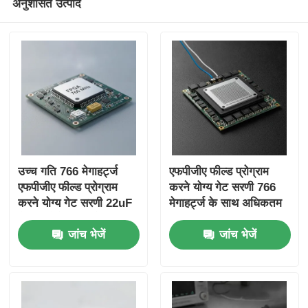
अनुशंसित उत्पाद
उच्च गति 766 मेगाहर्ट्ज
एफपीजीए फील्ड प्रोग्राम
एफपीजीए फील्ड प्रोग्राम
करने योग्य गेट सरणी 766
करने योग्य गेट सरणी 22uF
मेगाहर्ट्ज के साथ अधिकतम
टैंटलम कैपेसिटर और 6
घड़ी आवृत्ति 229 Kbit
जांच भेजें
जांच भेजें
माइक्रोसेकंड सेटिंग समय के
वितरित रैम और 2-वायर I2C
साथ
इंटरफ़ेस