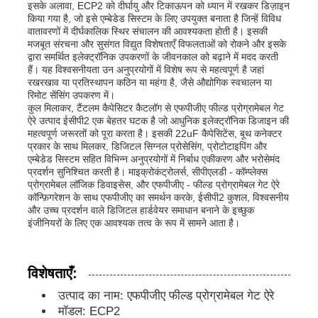
इसके अलावा, ECP2 को दीर्घायु और टिकाऊपन को ध्यान में रखकर डिज़ाइन
किया गया है, जो इसे एम्बेडेड सिस्टम के लिए उपयुक्त बनाता है जिन्हें विविध
वातावरणों में दीर्घकालिक स्थिर संचालन की आवश्यकता होती है। इसकी
हमारे बारे में
मजबूत संरचना और सुसंगत विद्युत विशेषताएँ विफलताओं को रोकने और इसके
द्वारा समर्थित इलेक्ट्रॉनिक उपकरणों के जीवनकाल को बढ़ाने में मदद करती
हैं। यह विश्वसनीयता उन अनुप्रयोगों में विशेष रूप से महत्वपूर्ण है जहां
रखरखाव या प्रतिस्थापन कठिन या महंगा है, जैसे औद्योगिक स्वचालन या
कारखाने का दौरा
रिमोट सेंसिंग उपकरण में।
कुल मिलाकर, टैंटलम कैपेसिटर कैटलॉग से एफपीजीए फील्ड प्रोग्रामेबल गेट
ऐरे उत्पाद ईसीपी2 एक बेहतर घटक है जो आधुनिक इलेक्ट्रॉनिक डिजाइन की
गुणवत्ता नियंत्रण
महत्वपूर्ण जरूरतों को पूरा करता है। इसकी 22uF कैपेसिटेंस, बूथ कनेक्टर
प्रकार के साथ मिलकर, डिजिटल सिग्नल प्रोसेसिंग, प्रोटोटाइपिंग और
एम्बेडेड सिस्टम सहित विभिन्न अनुप्रयोगों में निर्बाध एकीकरण और भरोसेमंद
प्रदर्शन सुनिश्चित करती है। माइक्रोकंट्रोलर्स, सीपीएलडी - कॉम्प्लेक्स
हमसे संपर्क करें
प्रोग्रामेबल लॉजिक डिवाइसेस, और एफपीजीए - फील्ड प्रोग्रामेबल गेट ऐरे
कॉन्फ़िगरेशन के साथ एफपीजीए का समर्थन करके, ईसीपी2 कुशल, विश्वसनीय
और उच्च प्रदर्शन वाले डिजिटल हार्डवेयर समाधान बनाने के इच्छुक
समाचार
इंजीनियरों के लिए एक आवश्यक तत्व के रूप में सामने आता है।
मामले
विशेषताएँ:
उत्पाद का नाम: एफपीजीए फील्ड प्रोग्रामेबल गेट ऐरे
एफपीजीए फील्ड प्रोग्राम करने योग्य गेट सरणी
मॉडल: ECP2