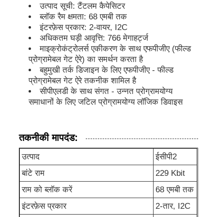
उत्पाद सूची: टैंटलम कैपेसिटर
ब्लॉक रैम क्षमता: 68 एमबी तक
एमसीयू माइक्रोकंट्रोलर यूनिट
इंटरफ़ेस प्रकार: 2-वायर, I2C
अधिकतम घड़ी आवृत्ति: 766 मेगाहर्ट्ज
माइक्रोकंट्रोलर्स एकीकरण के साथ एफपीजीए (फील्ड
चिप पर एसओसी प्रणाली
प्रोग्रामेबल गेट ऐरे) का समर्थन करता है
बहुमुखी तर्क डिजाइन के लिए एफपीजीए - फील्ड
प्रोग्रामेबल गेट ऐरे तकनीक शामिल है
MPU IC
सीपीएलडी के साथ संगत - उन्नत प्रोग्रामयोग्य
समाधानों के लिए जटिल प्रोग्रामयोग्य लॉजिक डिवाइस
CPLD PLD
तकनीकी मापदंड:
इन्फ्रारेड थर्मल डिटेक्टर
उत्पाद
ईसीपी2
बांटे राम
229 Kbit
डीएसपी आईसी चिप
राम को ब्लॉक करें
68 एमबी तक
इंटरफ़ेस प्रकार
2-तार, I2C
DRAM मेमोरी चिप