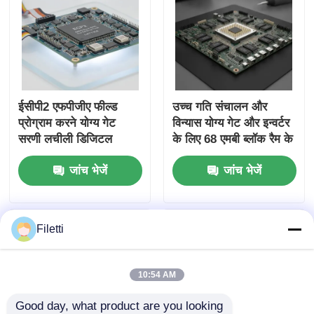
ईसीपी2 एफपीजीए फील्ड
उच्च गति संचालन और
प्रोग्राम करने योग्य गेट
विन्यास योग्य गेट और इन्वर्टर
सरणी लचीली डिजिटल
के लिए 68 एमबी ब्लॉक रैम के
प्रणालियों के लिए 68 एमबी
साथ एफपीजीए फील्ड
जांच भेजें
जांच भेजें
तक ब्लॉक रैम और 6 यूएस
प्रोग्राम करने योग्य गेट
सेटलिंग समय के साथ
सरणी
Filetti
10:54 AM
Good day, what product are you looking 