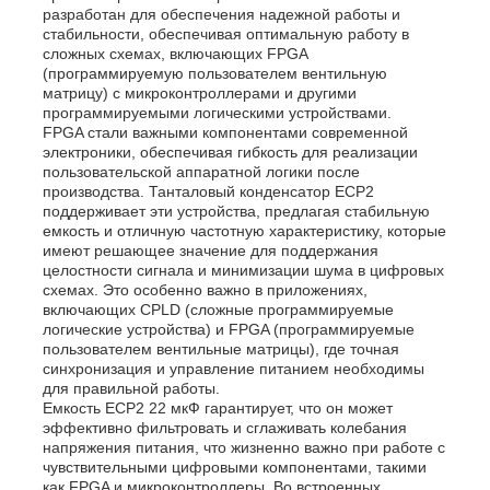
разработан для обеспечения надежной работы и
стабильности, обеспечивая оптимальную работу в
сложных схемах, включающих FPGA
(программируемую пользователем вентильную
матрицу) с микроконтроллерами и другими
программируемыми логическими устройствами.
FPGA стали важными компонентами современной
электроники, обеспечивая гибкость для реализации
пользовательской аппаратной логики после
производства. Танталовый конденсатор ECP2
поддерживает эти устройства, предлагая стабильную
емкость и отличную частотную характеристику, которые
имеют решающее значение для поддержания
целостности сигнала и минимизации шума в цифровых
схемах. Это особенно важно в приложениях,
включающих CPLD (сложные программируемые
логические устройства) и FPGA (программируемые
Домой
пользователем вентильные матрицы), где точная
синхронизация и управление питанием необходимы
для правильной работы.
Емкость ECP2 22 мкФ гарантирует, что он может
Продукты
эффективно фильтровать и сглаживать колебания
напряжения питания, что жизненно важно при работе с
чувствительными цифровыми компонентами, такими
Видеозаписи
как FPGA и микроконтроллеры. Во встроенных