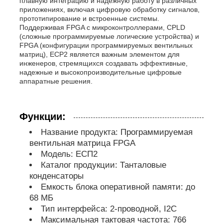
плавную интеграцию и надежную работу в различных
приложениях, включая цифровую обработку сигналов,
прототипирование и встроенные системы.
обломок eeprom
Поддерживая FPGA с микроконтроллерами, CPLD
(сложные программируемые логические устройства) и
FPGA (конфигурации программируемых вентильных
матриц), ECP2 является важным элементом для
PSRAM Chip
инженеров, стремящихся создавать эффективные,
надежные и высокопроизводительные цифровые
аппаратные решения.
Чип SRAM
Функции:
Никакой вспышки
Название продукта: Программируемая
вентильная матрица FPGA
Микросхема EPROM
Модель: ЕСП2
Каталог продукции: Танталовые
конденсаторы
UART IC
Емкость блока оперативной памяти: до
68 МБ
Тип интерфейса: 2-проводной, I2C
ADC DAC
Максимальная тактовая частота: 766