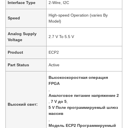
Interface Type
2-Wire, I2C
High-speed Operation (varies By
Speed
Model)
Analog Supply
2.7 V To 5.5 V
Voltage
Product
ECP2
Part Status
Active
Высокоскоростная операция
FPGA
,
Аналоговое питание напряжение 2
,
7 V до 5
,
Высокий свет:
5 V Поле программируемый шлюз
массив
,
Модель ECP2 Программируемый