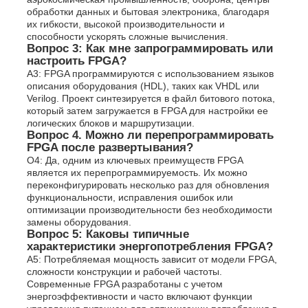
обработки данных и бытовая электроника, благодаря
их гибкости, высокой производительности и
способности ускорять сложные вычисления.
Вопрос 3: Как мне запрограммировать или
настроить FPGA?
A3: FPGA программируются с использованием языков
описания оборудования (HDL), таких как VHDL или
Verilog. Проект синтезируется в файл битового потока,
который затем загружается в FPGA для настройки ее
логических блоков и маршрутизации.
Вопрос 4. Можно ли перепрограммировать
FPGA после развертывания?
О4: Да, одним из ключевых преимуществ FPGA
является их перепрограммируемость. Их можно
переконфигурировать несколько раз для обновления
функциональности, исправления ошибок или
оптимизации производительности без необходимости
замены оборудования.
Вопрос 5: Каковы типичные
характеристики энергопотребления FPGA?
A5: Потребляемая мощность зависит от модели FPGA,
сложности конструкции и рабочей частоты.
Современные FPGA разработаны с учетом
энергоэффективности и часто включают функции