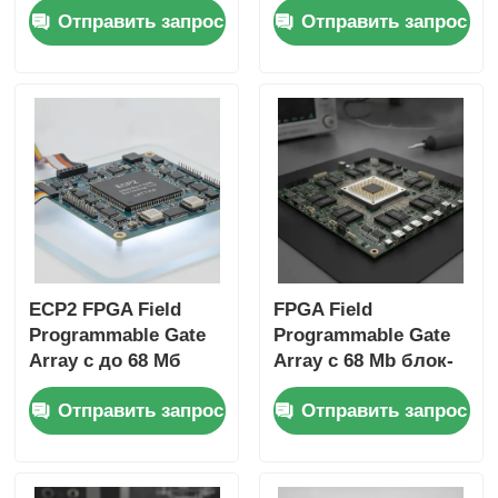
Отправить запрос
Отправить запрос
тантальным
тактовой частотой
конденсатором и 6
766 МГц,
микросекундным
распределенным
временем установки
ОЗУ 229 Кбит и 2-
проводным
интерфейсом I2C
ECP2 FPGA Field
FPGA Field
Programmable Gate
Programmable Gate
Array с до 68 Мб
Array с 68 Mb блок-
блок-рам и 6 Us
рам для
Отправить запрос
Отправить запрос
Settling Time для
высокоскоростной
гибких цифровых
работы и
систем
конфигурируемых
ворот и инверторов