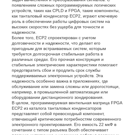
появлением сложных программируемых логических
устройств, таких как CPLD и FPGA, такие компоненты,
Блок микроконтроллера MCU
как танталовый конденсатор ECP2, играют ключевую
роль в обеспечении работы цифровых систем на
высоких скоростях без ущерба для точности и
надежности.
Система SOC на чипе
Более того, ECP2 спроектирован с учетом
долговечности и надежности, что делает его
пригодным для встраиваемых систем, которым
IC MPU
требуется долгосрочная стабильная работа в
различных средах. Его прочная конструкция и
стабильные электрические характеристики помогают
предотвратить сбои и продлить срок службы
CPLD PLD
поддерживаемых электронных устройств. Эта
надежность особенно важна в приложениях, где
обслуживание или замена сложны или дорогостоящи,
например, в промышленной автоматизации или
Инфракрасный тепловой детектор
оборудовании дистанционного зондирования.
В целом, программируемая вентильная матрица FPGA
ECP2 из каталога танталовых конденсаторов
Обломок DSP IC
представляет собой превосходный компонент,
отвечающий критическим потребностям современного
электронного проектирования. Его емкость 22 мкФ в
сочетании с типом разъема Booth обеспечивает
Микросхема памяти ДРАХМЫ