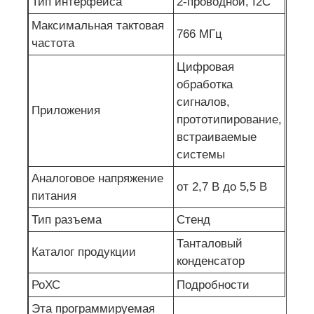
Тип интерфейса
2-проводной, I2C
Максимальная тактовая
Антенна связи
766 МГц
частота
Цифровая
Разъем
обработка
сигналов,
Приложения
Фил -фишек управления питанием
прототипирование,
встраиваемые
системы
Аналоговое напряжение
от 2,7 В до 5,5 В
питания
Тип разъема
Стенд
Танталовый
Каталог продукции
конденсатор
РоХС
Подробности
Эта программируемая