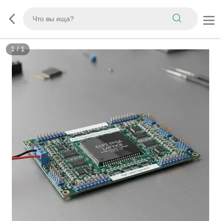
1
/
1