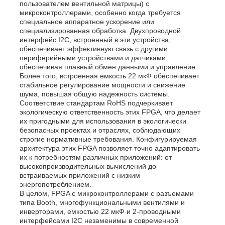
пользователем вентильной матрицы) с
микроконтроллерами, особенно когда требуется
специальное аппаратное ускорение или
специализированная обработка. Двухпроводной
интерфейс I2C, встроенный в эти устройства,
обеспечивает эффективную связь с другими
периферийными устройствами и датчиками,
обеспечивая плавный обмен данными и управление.
Более того, встроенная емкость 22 мкФ обеспечивает
стабильное регулирование мощности и снижение
шума, повышая общую надежность системы.
Соответствие стандартам RoHS подчеркивает
экологическую ответственность этих FPGA, что делает
их пригодными для использования в экологически
безопасных проектах и ​​отраслях, соблюдающих
строгие нормативные требования. Конфигурируемая
архитектура этих FPGA позволяет точно адаптировать
их к потребностям различных приложений: от
высокопроизводительных вычислений до
встраиваемых приложений с низким
энергопотреблением.
В целом, FPGA с микроконтроллерами с разъемами
типа Booth, многофункциональными вентилями и
инверторами, емкостью 22 мкФ и 2-проводными
интерфейсами I2C незаменимы в современной