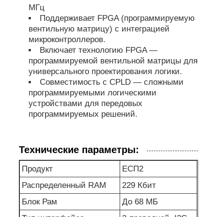
МГц
Поддерживает FPGA (программируемую
Радиочастотные интегральные схемы
вентильную матрицу) с интеграцией
микроконтроллеров.
Включает технологию FPGA —
Электронные компоненты
программируемой вентильной матрицы для
универсального проектирования логики.
Совместимость с CPLD — сложными
Программирование ПЛК
программируемыми логическими
устройствами для передовых
Модуль GPS
программируемых решений.
Радиочастотный модуль
Технические параметры:
Продукт
ЕСП2
Модуль питания
Распределенный RAM
229 Кбит
Блок Рам
До 68 МБ
Полупроводниковое реле