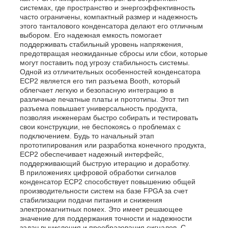
системах, где пространство и энергоэффективность
часто ограничены, компактный размер и надежность
этого танталового конденсатора делают его отличным
О нас
выбором. Его надежная емкость помогает
поддерживать стабильный уровень напряжения,
предотвращая неожиданные сбросы или сбои, которые
Экскурсия по заводу
могут поставить под угрозу стабильность системы.
Одной из отличительных особенностей конденсатора
ECP2 является его тип разъема Booth, который
облегчает легкую и безопасную интеграцию в
Контроль качества
различные печатные платы и прототипы. Этот тип
разъема повышает универсальность продукта,
позволяя инженерам быстро собирать и тестировать
Свяжитесь с нами
свои конструкции, не беспокоясь о проблемах с
подключением. Будь то начальный этап
прототипирования или разработка конечного продукта,
ECP2 обеспечивает надежный интерфейс,
Новости
поддерживающий быструю итерацию и доработку.
В приложениях цифровой обработки сигналов
конденсатор ECP2 способствует повышению общей
Случаи
производительности систем на базе FPGA за счет
стабилизации подачи питания и снижения
электромагнитных помех. Это имеет решающее
значение для поддержания точности и надежности
FPGA Field Programmable Gate Array (ФПГА полев
задач вычисления и преобразования сигналов. С