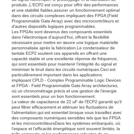
produits.,L'ECP2 est conçu pour offrir des performances
et une stabilité fiables,assurer un fonctionnement optimal
dans des circuits complexes impliquant des FPGA (Field
Programmable Gate Array) avec des microcontrôleurs et
d'autres dispositifs logiques programmables.
Les FPGAs sont devenus des composants essentiels
dans l'électronique d'aujourd'hui, offrant la flexibilité
nécessaire pour mettre en œuvre une logique matérielle
personnalisée après la fabrication.Le condensateur de
tantale ECP2 soutient ces appareils en offrant une
capacité stable et une excellente réponse de fréquence,
qui sont essentiels pour maintenir l'intégrité du signal et
minimiser le bruit dans les circuits numériques.Ceci est
particulièrement important dans les applications
impliquant CPLD - Complex Programmable Logic Devices
et FPGA - Field Programmable Gate Array architectures,
où un chronométrage précis et une gestion de l'énergie
Accueil
sont essentiels pour un bon fonctionnement.
La valeur de capacitance de 22 uF de l'ECP2 garantit qu'il
peut filtrer efficacement et atténuer les fluctuations de
l'alimentation,qui est essentiel lorsque vous travaillez avec
Produits
des composants numériques sensibles tels que les FPGA
et les microcontrôleursDans les systèmes embarqués, où
l'espace et l'efficacité énergétique sont souvent limités, la
Vidéos
taille compacte et les performances robustes de ce