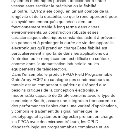
systèmes numériques puissent fonctionner à haute
vitesse sans sacrifier la précision ou la fiabilité..
En outre, l'ECP2 a été conçu en tenant compte de la
Unité de microcontrôleur de MCU
longévité et de la durabilité, ce qui le rend approprié pour
les systèmes embarqués qui nécessitent un
fonctionnement stable à long terme dans divers
environnements.Sa construction robuste et ses
Système SOC sur puce
caractéristiques électriques constantes aident à prévenir
les pannes et à prolonger la durée de vie des appareils
électroniques qu'il prend en chargeCette fiabilité est
IC de l'unité MPU
particulièrement importante dans les applications où
l'entretien ou le remplacement est difficile ou coûteux,
comme dans l'automatisation industrielle ou les
équipements de télédétection.
CPLD PLD
Dans l'ensemble, le produit FPGA Field Programmable
Gate Array ECP2 du catalogue des condensateurs au
tantale est un composant supérieur qui répond aux
Détecteur thermique infrarouge
besoins critiques de la conception électronique
moderne.Sa capacité de 22 uF, combiné avec le type de
connecteur Booth, assure une intégration transparente et
des performances fiables dans une variété d'applications,
Puce de DSP IC
y compris le traitement du signal numérique, le
prototypage,et systèmes intégrésEn prenant en charge
les FPGA avec des microcontrôleurs, les CPLD -
Puce de mémoire de DRACHME
dispositifs logiques programmables complexes et les