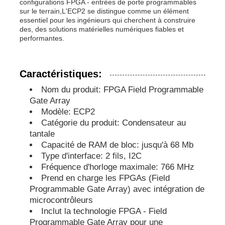
configurations FPGA - entrées de porte programmables
sur le terrain,L'ECP2 se distingue comme un élément
essentiel pour les ingénieurs qui cherchent à construire
puce d'eeprom
des, des solutions matérielles numériques fiables et
performantes.
Puce PSRAM
Caractéristiques:
Puce SRAM
Nom du produit: FPGA Field Programmable
Gate Array
Modèle: ECP2
Ne pas éclairer
Catégorie du produit: Condensateur au
tantale
Capacité de RAM de bloc: jusqu'à 68 Mb
Circuit intégré EPROM
Type d'interface: 2 fils, I2C
Fréquence d'horloge maximale: 766 MHz
Prend en charge les FPGAs (Field
IC de l'UART
Programmable Gate Array) avec intégration de
microcontrôleurs
Inclut la technologie FPGA - Field
Le détecteur d'ADC
Programmable Gate Array pour une