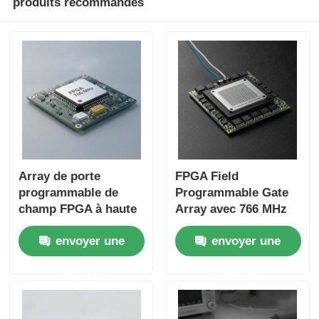
produits recommandés
Array de porte
FPGA Field
programmable de
Programmable Gate
champ FPGA à haute
Array avec 766 MHz
vitesse 766 MHz avec
Frequence d'horloge
envoyer une
envoyer une
condensateur de
maximale 229 Kbit
tantale 22uF et temps
RAM distribuée et
demande
demande
de réglage de 6
interface I2C à deux
microsecondes
fils