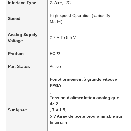
Interface Type
2-Wire, I2C
High-speed Operation (varies By
Speed
Model)
Analog Supply
2.7 V To 5.5 V
Voltage
Product
ECP2
Part Status
Active
Fonctionnement à grande vitesse
FPGA
,
Tension d'alimentation analogique
de 2
Surligner:
,
7 V à 5
,
5 V Array de porte programmable sur
le terrain
,