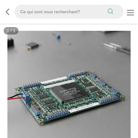
1
/
1