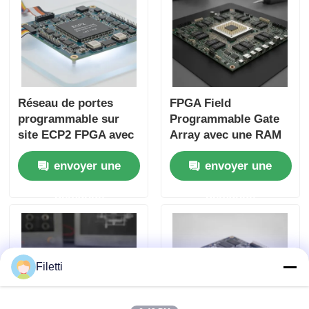
Réseau de portes
FPGA Field
programmable sur
Programmable Gate
site ECP2 FPGA avec
Array avec une RAM
jusqu'à 68 Mo de
de bloc de 68 Mb
envoyer une
envoyer une
RAM par bloc et un
pour un
temps
fonctionnement à
demande
demande
d'établissement de 6
grande vitesse et des
Us pour les systèmes
portes et onduleurs
numériques flexibles
configurables
Filetti