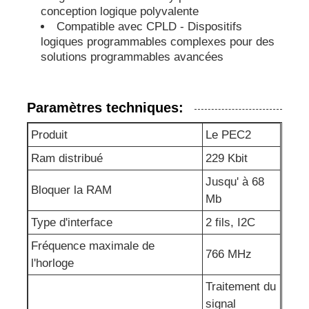
conception logique polyvalente
Compatible avec CPLD - Dispositifs
Circuits intégrés RF
logiques programmables complexes pour des
solutions programmables avancées
Composants électroniques
Paramètres techniques:
Programmeur PLC
Produit
Le PEC2
Ram distribué
229 Kbit
Module GPS
Jusqu' à 68
Bloquer la RAM
Mb
Module de radiofréquence
Type d'interface
2 fils, I2C
Fréquence maximale de
Module de puissance
766 MHz
l'horloge
Traitement du
Relais à semi-conducteur
signal