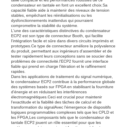
condensateur en tantale en font un excellent choix.Sa
capacité fiable aide à maintenir des niveaux de tension
stables, empêchant les réinitialisations ou les
À propos de nous
dysfonctionnements inattendus qui pourraient
compromettre la stabilité du système.
L'une des caractéristiques distinctives du condensateur
Visite de l'usine
ECP2 est son type de connecteur Booth, qui facilite
l'intégration facile et sûre dans divers circuits imprimés et
prototypes.Ce type de connecteur améliore la polyvalence
du produit, permettant aux ingénieurs d'assembler et de
Contrôle qualité
tester rapidement leurs conceptions sans se soucier des
problèmes de connectivité.l'ECP2 fournit une interface
fiable qui prend en charge l'itération et le raffinement
Contactez-nous
rapides.
Dans les applications de traitement du signal numérique,
le condensateur ECP2 contribue à la performance globale
des systèmes basés sur FPGA en stabilisant la fourniture
Nouvelles
d'énergie et en réduisant les interférences
électromagnétiques.Ceci est crucial pour maintenir
l'exactitude et la fiabilité des tâches de calcul et de
Cas
transformation du signalAvec l'émergence de dispositifs
logiques programmables complexes tels que les CPLD et
les FPGA,Les composants tels que le condensateur de
tantale ECP2 jouent un rôle essentiel pour que les
Array de porte programmable sur le champ FPGA