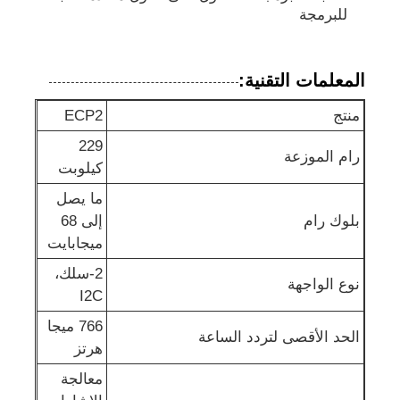
للبرمجة
رقاقة eeprom
المعلمات التقنية:
شريحة PSRAM
منتج
ECP2
229
شريحة SRAM
رام الموزعة
كيلوبت
ما يصل
ولا فلاش
بلوك رام
إلى 68
ميجابايت
ذاكرة القراءة فقط القابلة للمسح والبرمجة (EPROM) IC
2-سلك،
نوع الواجهة
I2C
IC UART
766 ميجا
الحد الأقصى لتردد الساعة
هرتز
معالجة
إدارة التحكم في الطاقة