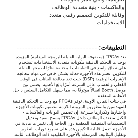
والعاكسات - بنية متعددة الوظائف
هوائي اتصالات
وقابلة للتكوين لتصميم رقمي متعدد
الاستخدامات.
موصل
التطبيقات:
شريحة إدارة الطاقة
تعد FPGAs (مصفوفة البوابة القابلة للبرمجة الميدانية) المزودة
بوحدات التحكم الدقيقة مكونات متعددة الاستخدامات تستخدم
على نطاق واسع في التطبيقات المختلفة نظرًا لطبيعتها القابلة
للتكوين. تعتبر هذه الأجهزة فعالة بشكل خاص في مهام معالجة
الإشارات الرقمية (DSP) حيث تعد معالجة البيانات في الوقت
الفعلي والحساب عالي السرعة أمرًا بالغ الأهمية. يضمن نوع
موصل Booth اتصالاً موثوقًا به، مما يسهل التكامل السلس داخل
الأنظمة المعقدة.
في بيئات النماذج الأولية، توفر FPGAs مع وحدات التحكم الدقيقة
للمهندسين والمطورين المرونة اللازمة لتصميم تكوينات الأجهزة
واختبارها وتكرارها بسرعة. إن تضمين البوابات والعاكسات -
الكتل متعددة الوظائف داخل FPGAs يسمح بتنفيذ وتعديل
التصميمات المنطقية المعقدة دون الحاجة إلى تغييرات مادية في
الأجهزة. تعمل قابلية التكوين هذه على تسريع دورات التطوير
وتقليل التكاليف المرتبطة بالأجهزة التقليدية ذات الوظائف الثابتة.