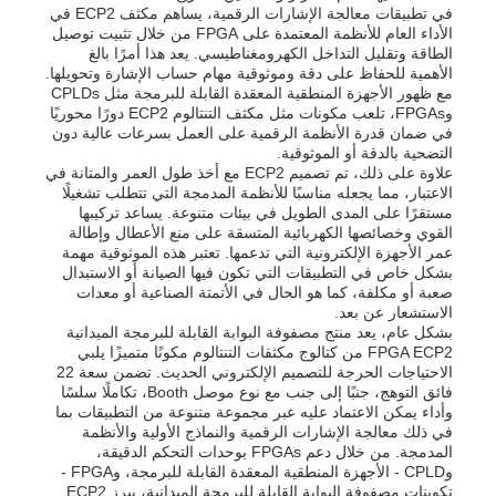
في تطبيقات معالجة الإشارات الرقمية، يساهم مكثف ECP2 في
الأداء العام للأنظمة المعتمدة على FPGA من خلال تثبيت توصيل
الطاقة وتقليل التداخل الكهرومغناطيسي. يعد هذا أمرًا بالغ
حولنا
الأهمية للحفاظ على دقة وموثوقية مهام حساب الإشارة وتحويلها.
مع ظهور الأجهزة المنطقية المعقدة القابلة للبرمجة مثل CPLDs
وFPGAs، تلعب مكونات مثل مكثف التنتالوم ECP2 دورًا محوريًا
في ضمان قدرة الأنظمة الرقمية على العمل بسرعات عالية دون
جولة في المصنع
التضحية بالدقة أو الموثوقية.
علاوة على ذلك، تم تصميم ECP2 مع أخذ طول العمر والمتانة في
الاعتبار، مما يجعله مناسبًا للأنظمة المدمجة التي تتطلب تشغيلًا
مراقبة الجودة
مستقرًا على المدى الطويل في بيئات متنوعة. يساعد تركيبها
القوي وخصائصها الكهربائية المتسقة على منع الأعطال وإطالة
عمر الأجهزة الإلكترونية التي تدعمها. تعتبر هذه الموثوقية مهمة
بشكل خاص في التطبيقات التي تكون فيها الصيانة أو الاستبدال
اتصل بنا
صعبة أو مكلفة، كما هو الحال في الأتمتة الصناعية أو معدات
الاستشعار عن بعد.
بشكل عام، يعد منتج مصفوفة البوابة القابلة للبرمجة الميدانية
أخبار
FPGA ECP2 من كتالوج مكثفات التنتالوم مكونًا متميزًا يلبي
الاحتياجات الحرجة للتصميم الإلكتروني الحديث. تضمن سعة 22
فائق التوهج، جنبًا إلى جنب مع نوع موصل Booth، تكاملًا سلسًا
وأداء يمكن الاعتماد عليه عبر مجموعة متنوعة من التطبيقات بما
القضايا
في ذلك معالجة الإشارات الرقمية والنماذج الأولية والأنظمة
المدمجة. من خلال دعم FPGAs بوحدات التحكم الدقيقة،
وCPLD - الأجهزة المنطقية المعقدة القابلة للبرمجة، وFPGA -
مجموعة بوابة قابلة للبرمجة في مجال FPGA
تكوينات مصفوفة البوابة القابلة للبرمجة الميدانية، يبرز ECP2