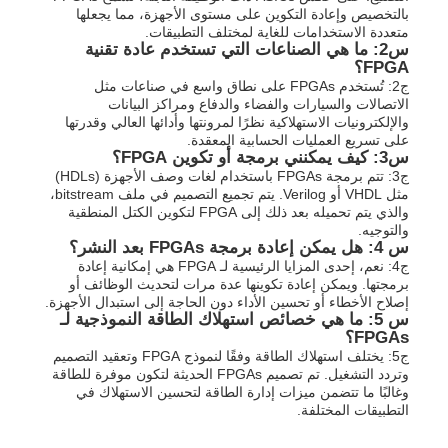
بالتخصيص وإعادة التكوين على مستوى الأجهزة، مما يجعلها
متعددة الاستخدامات للغاية لمختلف التطبيقات.
س2: ما هي الصناعات التي تستخدم عادة تقنية
FPGA؟
ج2: تُستخدم FPGAs على نطاق واسع في صناعات مثل
الاتصالات والسيارات والفضاء والدفاع ومراكز البيانات
والإلكترونيات الاستهلاكية نظرًا لمرونتها وأدائها العالي وقدرتها
على تسريع العمليات الحسابية المعقدة.
س3: كيف يمكنني برمجة أو تكوين FPGA؟
ج3: تتم برمجة FPGAs باستخدام لغات وصف الأجهزة (HDLs)
مثل VHDL أو Verilog. يتم تجميع التصميم في ملف bitstream،
والذي يتم تحميله بعد ذلك إلى FPGA لتكوين الكتل المنطقية
والتوجيه.
س 4: هل يمكن إعادة برمجة FPGAs بعد النشر؟
ج4: نعم، إحدى المزايا الرئيسية لـ FPGA هي إمكانية إعادة
برمجتها. ويمكن إعادة تكوينها عدة مرات لتحديث الوظائف أو
إصلاح الأخطاء أو تحسين الأداء دون الحاجة إلى استبدال الأجهزة.
س 5: ما هي خصائص استهلاك الطاقة النموذجية لـ
FPGAs؟
ج5: يختلف استهلاك الطاقة وفقًا لنموذج FPGA وتعقيد التصميم
وتردد التشغيل. تم تصميم FPGAs الحديثة لتكون موفرة للطاقة
وغالبًا ما تتضمن ميزات إدارة الطاقة لتحسين الاستهلاك في
التطبيقات المختلفة.