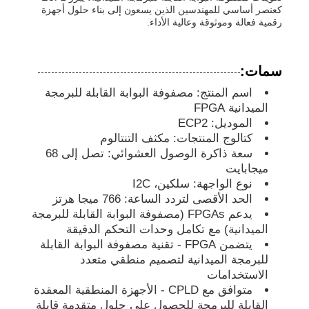
كعنصر أساسي للمهندسين الذين يسعون إلى بناء حلول أجهزة
رقمية فعالة وموثوقة وعالية الأداء.
وحدة متحكم MCU
سمات:
نظام على رقاقة
اسم المنتج: مصفوفة البوابة القابلة للبرمجة
الميدانية FPGA
الموديل: ECP2
وحدة تحكم MPU
كتالوج المنتجات: مكثف التنتالوم
سعة ذاكرة الوصول العشوائي: تصل إلى 68
CPLD PLD
ميجابايت
نوع الواجهة: سلكين، I2C
الحد الأقصى لتردد الساعة: 766 ميجا هرتز
كاشف الحرارة تحت الحمراء
يدعم FPGAs (مصفوفة البوابة القابلة للبرمجة
الميدانية) مع تكامل وحدات التحكم الدقيقة
يتضمن FPGA - تقنية مصفوفة البوابة القابلة
رقاقة IC DSP
للبرمجة الميدانية لتصميم منطقي متعدد
الاستخدامات
متوافق مع CPLD - الأجهزة المنطقية المعقدة
شريحة ذاكرة DRAM
القابلة للبرمجة للحصول على حلول متقدمة قابلة