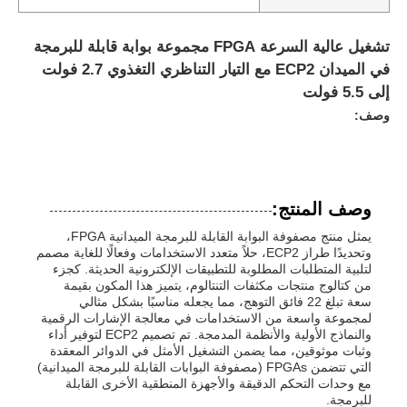
تشغيل عالية السرعة FPGA مجموعة بوابة قابلة للبرمجة
في الميدان ECP2 مع التيار التناظري التغذوي 2.7 فولت
إلى 5.5 فولت
وصف:
وصف المنتج:
يمثل منتج مصفوفة البوابة القابلة للبرمجة الميدانية FPGA،
وتحديدًا طراز ECP2، حلاً متعدد الاستخدامات وفعالًا للغاية مصمم
لتلبية المتطلبات المطلوبة للتطبيقات الإلكترونية الحديثة. كجزء
من كتالوج منتجات مكثفات التنتالوم، يتميز هذا المكون بقيمة
سعة تبلغ 22 فائق التوهج، مما يجعله مناسبًا بشكل مثالي
لمجموعة واسعة من الاستخدامات في معالجة الإشارات الرقمية
والنماذج الأولية والأنظمة المدمجة. تم تصميم ECP2 لتوفير أداء
وثبات موثوقين، مما يضمن التشغيل الأمثل في الدوائر المعقدة
التي تتضمن FPGAs (مصفوفة البوابات القابلة للبرمجة الميدانية)
مع وحدات التحكم الدقيقة والأجهزة المنطقية الأخرى القابلة
للبرمجة.