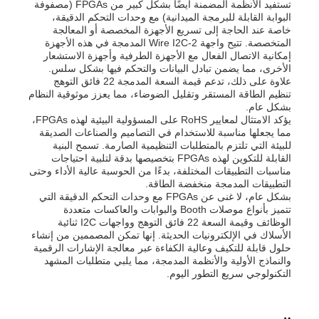
تستفيد الأنظمة المضمنة أيضًا بشكل كبير من FPGAs (مصفوفة
البوابة القابلة للبرمجة الميدانية) مع وحدات التحكم الدقيقة،
خاصة عند الحاجة إلى تسريع الأجهزة المخصصة أو المعالجة
المتخصصة. تتيح واجهة 2-Wire I2C المدمجة في هذه الأجهزة
إمكانية الاتصال الفعال مع الأجهزة الطرفية وأجهزة الاستشعار
الأخرى، مما يضمن تبادل البيانات والتحكم فيها بشكل سلس.
علاوة على ذلك، تدعم قيمة السعة المدمجة 22 فائق التوهج
تنظيم الطاقة المستقر وتقليل الضوضاء، مما يعزز موثوقية النظام
بشكل عام.
يؤكد الامتثال لمعايير RoHS على المسؤولية البيئية لهذه FPGAs،
مما يجعلها مناسبة للاستخدام في التصاميم والصناعات الصديقة
للبيئة التي تلتزم بالمتطلبات التنظيمية الصارمة. تسمح البنية
القابلة للتكوين لهذه FPGAs بتخصيصها بدقة لتلبية احتياجات
مناسبات التطبيقات المختلفة، بدءًا من الحوسبة عالية الأداء وحتى
التطبيقات المدمجة منخفضة الطاقة.
بشكل عام، لا غنى عن FPGAs مع وحدات التحكم الدقيقة التي
تتميز بأنواع موصلات Booth والبوابات والعاكسات متعددة
الوظائف وقيمة السعة 22 فائق التوهج وواجهات I2C ثنائية
الأسلاك في الإلكترونيات الحديثة. إنها تمكن المصممين من إنشاء
حلول قابلة للتكيف وعالية الكفاءة عبر معالجة الإشارات الرقمية
والنماذج الأولية والأنظمة المدمجة، مما يلبي متطلبات المشهد
التكنولوجي سريع التطور اليوم.