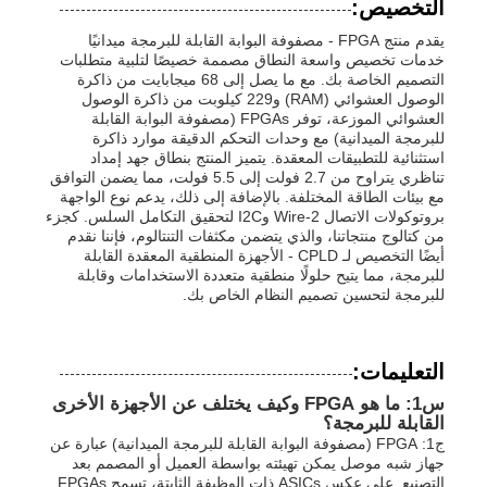
التخصيص:
يقدم منتج FPGA - مصفوفة البوابة القابلة للبرمجة ميدانيًا
خدمات تخصيص واسعة النطاق مصممة خصيصًا لتلبية متطلبات
التصميم الخاصة بك. مع ما يصل إلى 68 ميجابايت من ذاكرة
الوصول العشوائي (RAM) و229 كيلوبت من ذاكرة الوصول
العشوائي الموزعة، توفر FPGAs (مصفوفة البوابة القابلة
للبرمجة الميدانية) مع وحدات التحكم الدقيقة موارد ذاكرة
استثنائية للتطبيقات المعقدة. يتميز المنتج بنطاق جهد إمداد
تناظري يتراوح من 2.7 فولت إلى 5.5 فولت، مما يضمن التوافق
مع بيئات الطاقة المختلفة. بالإضافة إلى ذلك، يدعم نوع الواجهة
بروتوكولات الاتصال 2-Wire وI2C لتحقيق التكامل السلس. كجزء
من كتالوج منتجاتنا، والذي يتضمن مكثفات التنتالوم، فإننا نقدم
أيضًا التخصيص لـ CPLD - الأجهزة المنطقية المعقدة القابلة
للبرمجة، مما يتيح حلولًا منطقية متعددة الاستخدامات وقابلة
للبرمجة لتحسين تصميم النظام الخاص بك.
التعليمات:
س1: ما هو FPGA وكيف يختلف عن الأجهزة الأخرى
القابلة للبرمجة؟
ج1: FPGA (مصفوفة البوابة القابلة للبرمجة الميدانية) عبارة عن
جهاز شبه موصل يمكن تهيئته بواسطة العميل أو المصمم بعد
التصنيع. على عكس ASICs ذات الوظيفة الثابتة، تسمح FPGAs