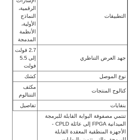
الإشارات
الرقمية،
الدوائر المتكاملة الراديوية
التطبيقات
النماذج
الأولية،
الأنظمة
مكونات الكترونية
المدمجة
2.7 فولت
برمجة PLC
جهد العرض التناظري
إلى 5.5
فولت
وحدة GPS
نوع الموصل
كشك
مكثف
كتالوج المنتجات
وحدة ترددات الراديو
التنتالوم
بنفايات
تفاصيل
وحدة الطاقة
تنتمي مصفوفة البوابة القابلة للبرمجة
الميدانية FPGA إلى عائلة CPLD -
الأجهزة المنطقية المعقدة القابلة
ترحيل الحالة الصلبة
للبرمجة، والتي تتميز بالبوابات