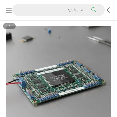
1
/
1