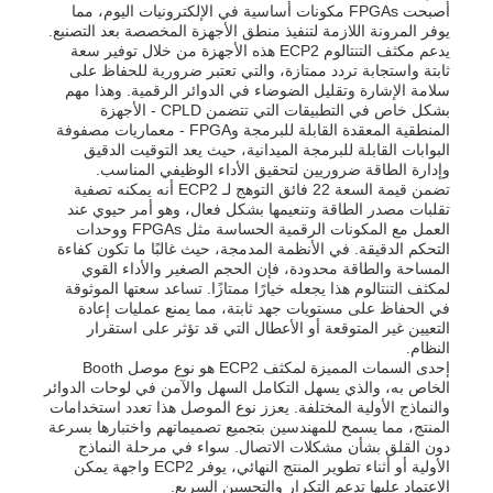
أصبحت FPGAs مكونات أساسية في الإلكترونيات اليوم، مما
يوفر المرونة اللازمة لتنفيذ منطق الأجهزة المخصصة بعد التصنيع.
يدعم مكثف التنتالوم ECP2 هذه الأجهزة من خلال توفير سعة
ثابتة واستجابة تردد ممتازة، والتي تعتبر ضرورية للحفاظ على
سلامة الإشارة وتقليل الضوضاء في الدوائر الرقمية. وهذا مهم
بشكل خاص في التطبيقات التي تتضمن CPLD - الأجهزة
المنطقية المعقدة القابلة للبرمجة وFPGA - معماريات مصفوفة
البوابات القابلة للبرمجة الميدانية، حيث يعد التوقيت الدقيق
وإدارة الطاقة ضروريين لتحقيق الأداء الوظيفي المناسب.
تضمن قيمة السعة 22 فائق التوهج لـ ECP2 أنه يمكنه تصفية
تقلبات مصدر الطاقة وتنعيمها بشكل فعال، وهو أمر حيوي عند
العمل مع المكونات الرقمية الحساسة مثل FPGAs ووحدات
التحكم الدقيقة. في الأنظمة المدمجة، حيث غالبًا ما تكون كفاءة
المساحة والطاقة محدودة، فإن الحجم الصغير والأداء القوي
لمكثف التنتالوم هذا يجعله خيارًا ممتازًا. تساعد سعتها الموثوقة
في الحفاظ على مستويات جهد ثابتة، مما يمنع عمليات إعادة
التعيين غير المتوقعة أو الأعطال التي قد تؤثر على استقرار
الصفحة الرئيسية
النظام.
إحدى السمات المميزة لمكثف ECP2 هو نوع موصل Booth
الخاص به، والذي يسهل التكامل السهل والآمن في لوحات الدوائر
والنماذج الأولية المختلفة. يعزز نوع الموصل هذا تعدد استخدامات
المنتجات
المنتج، مما يسمح للمهندسين بتجميع تصميماتهم واختبارها بسرعة
دون القلق بشأن مشكلات الاتصال. سواء في مرحلة النماذج
الأولية أو أثناء تطوير المنتج النهائي، يوفر ECP2 واجهة يمكن
فيديوهات
الاعتماد عليها تدعم التكرار والتحسين السريع.