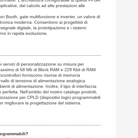
licative, dal calcolo ad alte prestazioni alle
ori Booth, gate multifunzione e inverter, un valore di
ettronica moderna. Consentono ai progettisti di
 segnale digitale, la prototipazione e i sistemi
rno in rapida evoluzione.
 servizi di personalizzazione su misura per
 massimo di 68 Mb di Block RAM e 229 Kbit di RAM
ocontrollori forniscono risorse di memoria
rvallo di tensione di alimentazione analogica
nti di alimentazione. Inoltre, il tipo di interfaccia
e perfetta. Nell'ambito del nostro catalogo prodotti,
izzazione per CPLD (dispositivi logici programmabili
er migliorare la progettazione del sistema.
programmabili?