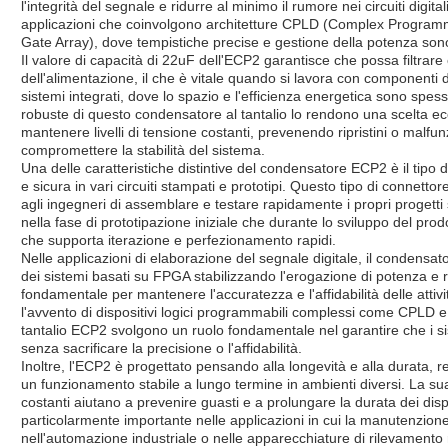
l'integrità del segnale e ridurre al minimo il rumore nei circuiti digit
applicazioni che coinvolgono architetture CPLD (Complex Progra
Gate Array), dove tempistiche precise e gestione della potenza sono
Il valore di capacità di 22uF dell'ECP2 garantisce che possa filtrare
dell'alimentazione, il che è vitale quando si lavora con componenti d
sistemi integrati, dove lo spazio e l'efficienza energetica sono spess
robuste di questo condensatore al tantalio lo rendono una scelta ecc
mantenere livelli di tensione costanti, prevenendo ripristini o malf
compromettere la stabilità del sistema.
Una delle caratteristiche distintive del condensatore ECP2 è il tipo di
e sicura in vari circuiti stampati e prototipi. Questo tipo di connetto
agli ingegneri di assemblare e testare rapidamente i propri progetti
nella fase di prototipazione iniziale che durante lo sviluppo del prodo
che supporta iterazione e perfezionamento rapidi.
Nelle applicazioni di elaborazione del segnale digitale, il condensa
dei sistemi basati su FPGA stabilizzando l'erogazione di potenza e 
fondamentale per mantenere l'accuratezza e l'affidabilità delle attiv
l'avvento di dispositivi logici programmabili complessi come CPLD
tantalio ECP2 svolgono un ruolo fondamentale nel garantire che i sis
senza sacrificare la precisione o l'affidabilità.
Inoltre, l'ECP2 è progettato pensando alla longevità e alla durata, 
un funzionamento stabile a lungo termine in ambienti diversi. La sua 
costanti aiutano a prevenire guasti e a prolungare la durata dei dispo
particolarmente importante nelle applicazioni in cui la manutenzione 
nell'automazione industriale o nelle apparecchiature di rilevamento