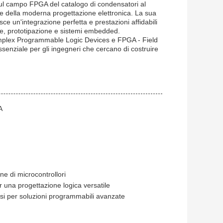
sul campo FPGA del catalogo di condensatori al
he della moderna progettazione elettronica. La sua
ce un'integrazione perfetta e prestazioni affidabili
ale, prototipazione e sistemi embedded.
mplex Programmable Logic Devices e FPGA - Field
enziale per gli ingegneri che cercano di costruire
A
e di microcontrollori
 una progettazione logica versatile
si per soluzioni programmabili avanzate