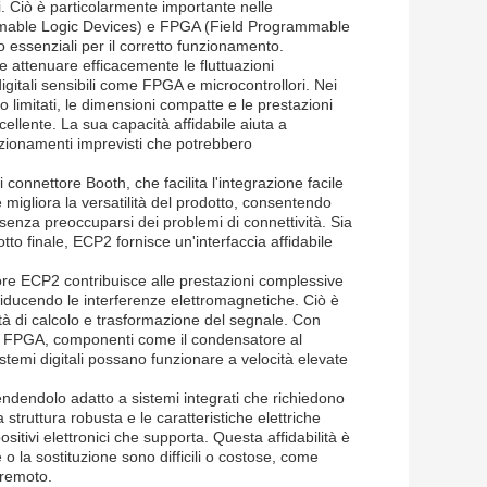
ali. Ciò è particolarmente importante nelle
mmable Logic Devices) e FPGA (Field Programmable
 essenziali per il corretto funzionamento.
 e attenuare efficacemente le fluttuazioni
igitali sensibili come FPGA e microcontrollori. Nei
o limitati, le dimensioni compatte e le prestazioni
ellente. La sua capacità affidabile aiuta a
unzionamenti imprevisti che potrebbero
 connettore Booth, che facilita l'integrazione facile
re migliora la versatilità del prodotto, consentendo
 senza preoccuparsi dei problemi di connettività. Sia
tto finale, ECP2 fornisce un'interfaccia affidabile
tore ECP2 contribuisce alle prestazioni complessive
riducendo le interferenze elettromagnetiche. Ciò è
ità di calcolo e trasformazione del segnale. Con
 e FPGA, componenti come il condensatore al
temi digitali possano funzionare a velocità elevate
rendendolo adatto a sistemi integrati che richiedono
struttura robusta e le caratteristiche elettriche
sitivi elettronici che supporta. Questa affidabilità è
o la sostituzione sono difficili o costose, come
 remoto.