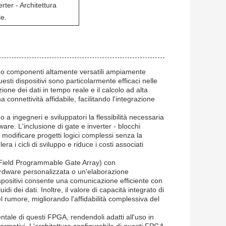
er - Architettura
le.
no componenti altamente versatili ampiamente
Questi dispositivi sono particolarmente efficaci nelle
ione dei dati in tempo reale e il calcolo ad alta
 connettività affidabile, facilitando l'integrazione
 a ingegneri e sviluppatori la flessibilità necessaria
are. L'inclusione di gate e inverter - blocchi
modificare progetti logici complessi senza la
a i cicli di sviluppo e riduce i costi associati
(Field Programmable Gate Array) con
hardware personalizzata o un'elaborazione
i dispositivi consente una comunicazione efficiente con
i dei dati. Inoltre, il valore di capacità integrato di
l rumore, migliorando l'affidabilità complessiva del
tale di questi FPGA, rendendoli adatti all'uso in
normativi. L'architettura configurabile di questi FPGA