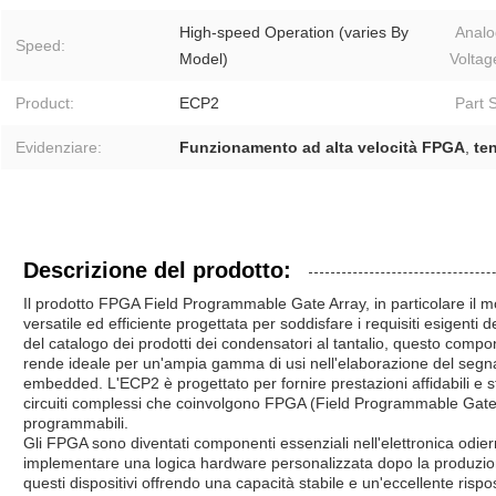
High-speed Operation (varies By
Analo
Speed:
Model)
Voltag
Product:
ECP2
Part S
Evidenziare:
Funzionamento ad alta velocità FPGA
,
te
Descrizione del prodotto:
Il prodotto FPGA Field Programmable Gate Array, in particolare il
versatile ed efficiente progettata per soddisfare i requisiti esigent
del catalogo dei prodotti dei condensatori al tantalio, questo compo
rende ideale per un'ampia gamma di usi nell'elaborazione del segnale
embedded. L'ECP2 è progettato per fornire prestazioni affidabili e 
circuiti complessi che coinvolgono FPGA (Field Programmable Gate Arr
programmabili.
Gli FPGA sono diventati componenti essenziali nell'elettronica odiern
implementare una logica hardware personalizzata dopo la produzion
questi dispositivi offrendo una capacità stabile e un'eccellente ris