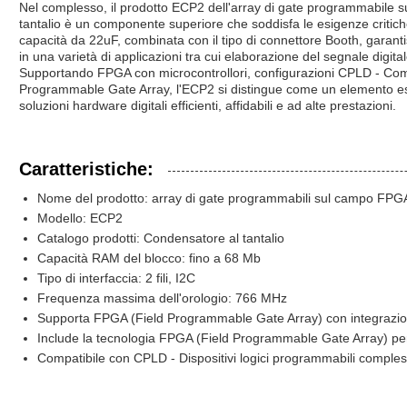
Nel complesso, il prodotto ECP2 dell'array di gate programmabile 
tantalio è un componente superiore che soddisfa le esigenze critic
capacità da 22uF, combinata con il tipo di connettore Booth, garantis
in una varietà di applicazioni tra cui elaborazione del segnale digit
Supportando FPGA con microcontrollori, configurazioni CPLD - Co
Programmable Gate Array, l'ECP2 si distingue come un elemento ess
soluzioni hardware digitali efficienti, affidabili e ad alte prestazioni.
Caratteristiche:
Nome del prodotto: array di gate programmabili sul campo FPG
Modello: ECP2
Catalogo prodotti: Condensatore al tantalio
Capacità RAM del blocco: fino a 68 Mb
Tipo di interfaccia: 2 fili, I2C
Frequenza massima dell'orologio: 766 MHz
Supporta FPGA (Field Programmable Gate Array) con integrazion
Include la tecnologia FPGA (Field Programmable Gate Array) per
Compatibile con CPLD - Dispositivi logici programmabili comples