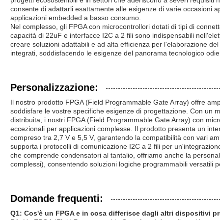
consente di adattarli esattamente alle esigenze di varie occasioni app
applicazioni embedded a basso consumo.
Nel complesso, gli FPGA con microcontrollori dotati di tipi di connett
capacità di 22uF e interfacce I2C a 2 fili sono indispensabili nell'el
creare soluzioni adattabili e ad alta efficienza per l'elaborazione del
integrati, soddisfacendo le esigenze del panorama tecnologico odie
Personalizzazione:
Il nostro prodotto FPGA (Field Programmable Gate Array) offre ampi
soddisfare le vostre specifiche esigenze di progettazione. Con un
distribuita, i nostri FPGA (Field Programmable Gate Array) con micr
eccezionali per applicazioni complesse. Il prodotto presenta un inte
compreso tra 2,7 V e 5,5 V, garantendo la compatibilità con vari ambie
supporta i protocolli di comunicazione I2C a 2 fili per un'integrazion
che comprende condensatori al tantalio, offriamo anche la personal
complessi), consentendo soluzioni logiche programmabili versatili p
Domande frequenti:
Q1: Cos'è un FPGA e in cosa differisce dagli altri dispositivi 