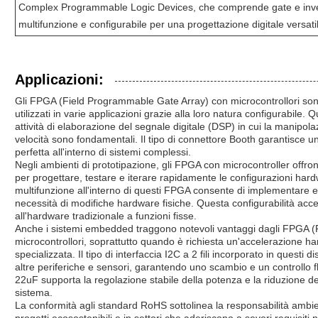
Complex Programmable Logic Devices, che comprende gate e invert
multifunzione e configurabile per una progettazione digitale versati
Applicazioni:
Gli FPGA (Field Programmable Gate Array) con microcontrollori so
utilizzati in varie applicazioni grazie alla loro natura configurabile. 
attività di elaborazione del segnale digitale (DSP) in cui la manipolaz
velocità sono fondamentali. Il tipo di connettore Booth garantisce una
perfetta all'interno di sistemi complessi.
Negli ambienti di prototipazione, gli FPGA con microcontroller offrono
per progettare, testare e iterare rapidamente le configurazioni hardw
multifunzione all'interno di questi FPGA consente di implementare e 
necessità di modifiche hardware fisiche. Questa configurabilità acceler
all'hardware tradizionale a funzioni fisse.
Anche i sistemi embedded traggono notevoli vantaggi dagli FPGA 
microcontrollori, soprattutto quando è richiesta un'accelerazione 
specializzata. Il tipo di interfaccia I2C a 2 fili incorporato in quest
altre periferiche e sensori, garantendo uno scambio e un controllo fluid
22uF supporta la regolazione stabile della potenza e la riduzione de
sistema.
La conformità agli standard RoHS sottolinea la responsabilità ambien
progetti ecosostenibili e in settori che aderiscono a severi requisiti 