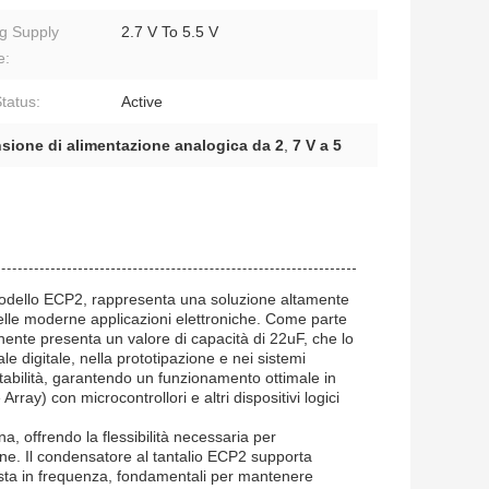
g Supply
2.7 V To 5.5 V
e:
tatus:
Active
nsione di alimentazione analogica da 2
,
7 V a 5
 modello ECP2, rappresenta una soluzione altamente
i delle moderne applicazioni elettroniche. Come parte
nente presenta un valore di capacità di 22uF, che lo
 digitale, nella prototipazione e nei sistemi
stabilità, garantendo un funzionamento ottimale in
ay) con microcontrollori e altri dispositivi logici
a, offrendo la flessibilità necessaria per
e. Il condensatore al tantalio ECP2 supporta
posta in frequenza, fondamentali per mantenere