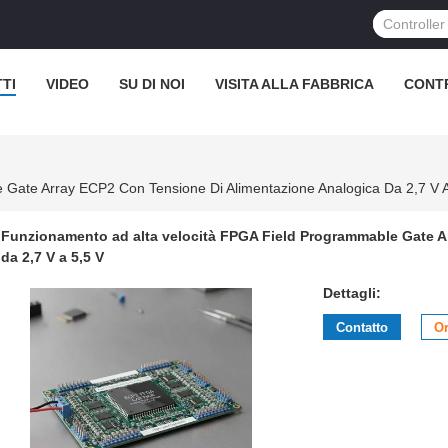
TI
VIDEO
SU DI NOI
VISITA ALLA FABBRICA
CONT
 Gate Array ECP2 Con Tensione Di Alimentazione Analogica Da 2,7 V A
Funzionamento ad alta velocità FPGA Field Programmable Gate Ar
da 2,7 V a 5,5 V
Dettagli:
Contatto
Or