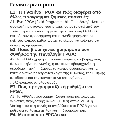
Γενικά ερωτήματα:
Ε1: Τι είναι ένα FPGA και πώς διαφέρει από
άλλες προγραμματιζόμενες συσκευές;
Α1: Ένα FPGA (Field Programmable Gate Array) είναι μια
συσκευή ημιαγωγών που μπορεί να ρυθμιστεί από τον
πελάτη ή τον σχεδιαστή μετά την κατασκευή.Οι FPGA
επιτρέπουν προσαρμογή και επαναδιαμόρφωση σε
επίπεδο υλικού, καθιστώντας τα εξαιρετικά ευέλικτα για
διάφορες εφαρμογές.
Ε2: Ποιες βιομηχανίες χρησιμοποιούν
συνήθως την τεχνολογία FPGA;
Α2: Τα FPGAs χρησιμοποιούνται ευρέως σε βιομηχανίες
όπως οι τηλεπικοινωνίες, η αυτοκινητοβιομηχανία, η
αεροδιαστημική, η άμυνα, τα κέντρα δεδομένων και τα
καταναλωτικά ηλεκτρονικά λόγω της ευελιξίας, της υψηλής
απόδοσης,και την ικανότητα να επιταχύνουν
πολύπλοκους υπολογισμούς.
Ε3: Πώς προγραμματίζω ή ρυθμίζω ένα
FPGA;
Α3: Τα FPGAs προγραμματίζονται χρησιμοποιώντας
γλώσσες περιγραφής υλικού (HDLs) όπως VHDL ή
Verilog.που στη συνέχεια ανεβάζεται στο FPGA για να
ρυθμίσει τα λογικά μπλοκ και τη δρομολόγηση.
Ε4: Μπορούν τα FPGAs να