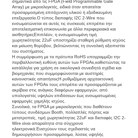
σημαντικά από τις FPGA (Field Programmable Gate
Array) με μικροελεγκτές, ειδικά όταν απαιτείται
προσαρμοσμένη επιτάχυνση υλικού ή εξειδικευμένη
επεξεργασία.Ο τύπος διεπαφής I2C 2-Wire που
ενσωματώνεται σε αυτές τις συσκευές επιτρέπει την
αποτελεσματική επικοινωνία με άλλα περιφερειακά και
αισθητήρεςΕπιπλέον, η ενσωματωμένη τιμή
χωρητικότητας 22uF υποστηρίζει σταθερή ρύθμιση ισχύος
και μείωση θορύβου, βελτιώνοντας τη συνολική αξιοπιστία
του συστήματος.
Η συμμόρφωση με τα πρότυπα RoHS υπογραμμίζει την
περιβαλλοντική ευθύνη αυτών των FPGAs,καθιστώντας τα
κατάλληλα για χρήση σε οικολογικά συνειδητά σχέδια και
βιομηχανίες που συμμορφώνονται με αυστηρές
κανονιστικές απαιτήσειςΗ ρυθμιζόμενη αρχιτεκτονική
αυτών των FPGAs τους επιτρέπει να προσαρμόζονται με
ακρίβεια στις ανάγκες διαφόρων εφαρμογών, από
υπολογιστές υψηλών επιδόσεων έως ενσωματωμένες
εφαρμογές χαμηλής ισχύος.
Συνολικά, τα FPGA με μικροελεγκτές που διαθέτουν
τύπους συνδέσμων Booth, πολλαπλές πόρτες και
μετατροπείς, τιμή χωρητικότητας 22uF και διεπαφές I2C 2-
Wire είναι απαραίτητα στα σύγχρονα
ηλεκτρονικά.Ενισχύουν τους σχεδιαστές να
δημιουργήσουν προσαρμόσιμα, λύσεις υψηλής