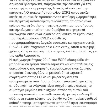
σημερινά ηλεκτρονικά, παρέχοντας την ευελιξία για την
εφαρμογή προσαρμοσμένης λογικής υλικού μετά την
κατασκευή.Ο πυκνωτής τανταλίου ECP2 υποστηρίζει
αυτές τις συσκευές προσφέροντας σταθερή χωρητικότητα
και εξαιρετική ανταπόκριση συχνότητας, τα οποία είναι
κρίσιμα για τη διατήρηση της ακεραιότητας του σήματος
και την ελαχιστοποίηση του θορύβου στα ψηφιακά
κυκλώματα.Αυτό είναι ιδιαίτερα σημαντικό σε εφαρμογές
που περιλαμβάνουν CPLD - σύνθετες
προγραμματιζόμενες λογικές συσκευές και αρχιτεκτονικές
FPGA - Field Programmable Gate Array, όπου ο ακριβής
χρόνος και η διαχείριση της ενέργειας είναι απαραίτητες για
την ορθή λειτουργία.
Η τιμή χωρητικότητας 22uF του ECP2 εξασφαλίζει ότι
μπορεί να φιλτράρει αποτελεσματικά και να απαλύνει τις
διακυμάνσεις της παροχής ενέργειας,που είναι ζωτικής
σημασίας όταν εργάζονται με ευαίσθητα ψηφιακά
Σπίτι
εξαρτήματα όπως FPGA και μικροελεγκτέςΣτα
ενσωματωμένα συστήματα, όπου η χωρητικότητα και η
αποδοτικότητα ενέργειας είναι συχνά περιορισμένες, το
συμπαγές μέγεθος και η ισχυρή απόδοση αυτού του
Προϊόντα
πυκνωτή τανταλίου τον καθιστούν εξαιρετική επιλογή.Η
αξιόπιστη χωρητικότητα του βοηθά να διατηρείται σταθερό
επίπεδο τάσης, αποτρέποντας απροσδόκητες επαναφορά
Βίντεο
ή δυσλειτουργίες που θα μπορούσαν να θέσουν σε