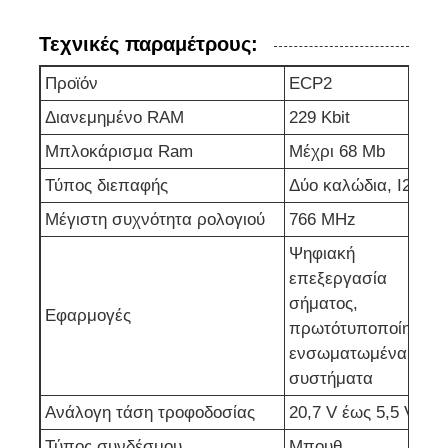
Τεχνικές παραμέτρους:
Ενοποιημένα κυκλώματα ραδιοκυμάτων
Προϊόν
ECP2
Ηλεκτρονικά εξαρτήματα
Διανεμημένο RAM
229 Kbit
Μπλοκάρισμα Ram
Μέχρι 68 Mb
Προγραμματισμός PLC
Τύπος διεπαφής
Δύο καλώδια, I2C
Μέγιστη συχνότητα ρολογιού
766 MHz
Μονάδα GPS
Ψηφιακή
επεξεργασία
Μονάδα ραδιοσυχνοτήτων
σήματος,
Εφαρμογές
πρωτότυποποίηση,
ενσωματωμένα
Μονάδα ισχύος
συστήματα
Ανάλογη τάση τροφοδοσίας
20,7 V έως 5,5 V
Στερεάς κατάστασης ηλεκτρονόμος
Τύπος συνδέσμου
Μπουθ