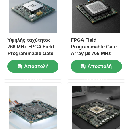
Υψηλής ταχύτητας
FPGA Field
766 MHz FPGA Field
Programmable Gate
Programmable Gate
Array με 766 MHz
Array με 22uF
Μέγιστη συχνότητα
Αποστολή
Αποστολή
Tantalum Capacitor
ρολογιού 229 Kbit
και 6
Διανεμημένη μνήμη
ερώτησης
ερώτησης
μικροδευτερόλεπτα
RAM και 2-σύρματη
χρόνο εγκατάστασης
διεπαφή I2C