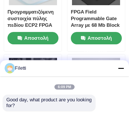
Προγραμματιζόμενη
FPGA Field
συστοιχία πύλης
Programmable Gate
πεδίου ECP2 FPGA
Array με 68 Mb Block
με έως και 68 Mb
RAM για λειτουργία
Αποστολή
Αποστολή
Block Ram και χρόνο
υψηλής ταχύτητας
ρύθμισης 6 Us για
και διαμορφώσιμες
ερώτησης
ερώτησης
ευέλικτα ψηφιακά
πύλες και
συστήματα
μετατροπείς
Filetti
6:09 PM
Good day, what product are you looking 
for?
Προγραμματιζόμενη
Ενεργοποιημένη
συστοιχία πύλης
ψηφιακή
πεδίου FPGA με
επεξεργασία