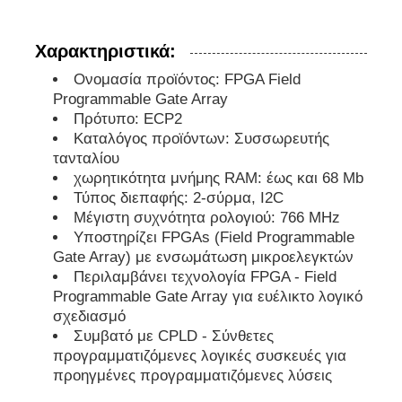
eeprom τσιπ
Χαρακτηριστικά:
Ονομασία προϊόντος: FPGA Field
Programmable Gate Array
Τσιπ PSRAM
Πρότυπο: ECP2
Καταλόγος προϊόντων: Συσσωρευτής
Τσιπ SRAM
τανταλίου
χωρητικότητα μνήμης RAM: έως και 68 Mb
Τύπος διεπαφής: 2-σύρμα, I2C
Χωρίς φλας
Μέγιστη συχνότητα ρολογιού: 766 MHz
Υποστηρίζει FPGAs (Field Programmable
Gate Array) με ενσωμάτωση μικροελεγκτών
Κύκλωμα διακόπτη EPROM
Περιλαμβάνει τεχνολογία FPGA - Field
Programmable Gate Array για ευέλικτο λογικό
σχεδιασμό
UART IC
Συμβατό με CPLD - Σύνθετες
προγραμματιζόμενες λογικές συσκευές για
προηγμένες προγραμματιζόμενες λύσεις
ADC DAC