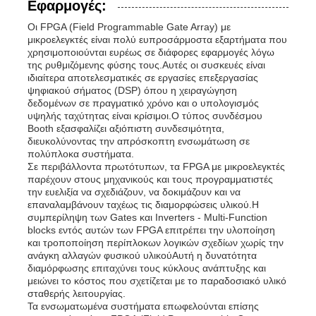
Εφαρμογές:
Οι FPGA (Field Programmable Gate Array) με
μικροελεγκτές είναι πολύ ευπροσάρμοστα εξαρτήματα που
χρησιμοποιούνται ευρέως σε διάφορες εφαρμογές λόγω
της ρυθμιζόμενης φύσης τους.Αυτές οι συσκευές είναι
ιδιαίτερα αποτελεσματικές σε εργασίες επεξεργασίας
ψηφιακού σήματος (DSP) όπου η χειραγώγηση
δεδομένων σε πραγματικό χρόνο και ο υπολογισμός
υψηλής ταχύτητας είναι κρίσιμοι.Ο τύπος συνδέσμου
Booth εξασφαλίζει αξιόπιστη συνδεσιμότητα,
διευκολύνοντας την απρόσκοπτη ενσωμάτωση σε
πολύπλοκα συστήματα.
Σε περιβάλλοντα πρωτότυπων, τα FPGA με μικροελεγκτές
παρέχουν στους μηχανικούς και τους προγραμματιστές
την ευελιξία να σχεδιάζουν, να δοκιμάζουν και να
επαναλαμβάνουν ταχέως τις διαμορφώσεις υλικού.Η
συμπερίληψη των Gates και Inverters - Multi-Function
blocks εντός αυτών των FPGA επιτρέπει την υλοποίηση
και τροποποίηση περίπλοκων λογικών σχεδίων χωρίς την
ανάγκη αλλαγών φυσικού υλικούΑυτή η δυνατότητα
διαμόρφωσης επιταχύνει τους κύκλους ανάπτυξης και
μειώνει το κόστος που σχετίζεται με το παραδοσιακό υλικό
σταθερής λειτουργίας.
Τα ενσωματωμένα συστήματα επωφελούνται επίσης