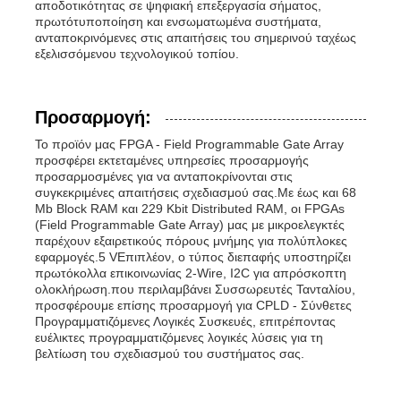
αποδοτικότητας σε ψηφιακή επεξεργασία σήματος,
πρωτότυποποίηση και ενσωματωμένα συστήματα,
ανταποκρινόμενες στις απαιτήσεις του σημερινού ταχέως
εξελισσόμενου τεχνολογικού τοπίου.
Προσαρμογή:
Το προϊόν μας FPGA - Field Programmable Gate Array
προσφέρει εκτεταμένες υπηρεσίες προσαρμογής
προσαρμοσμένες για να ανταποκρίνονται στις
συγκεκριμένες απαιτήσεις σχεδιασμού σας.Με έως και 68
Mb Block RAM και 229 Kbit Distributed RAM, οι FPGAs
(Field Programmable Gate Array) μας με μικροελεγκτές
παρέχουν εξαιρετικούς πόρους μνήμης για πολύπλοκες
εφαρμογές.5 VΕπιπλέον, ο τύπος διεπαφής υποστηρίζει
πρωτόκολλα επικοινωνίας 2-Wire, I2C για απρόσκοπτη
ολοκλήρωση.που περιλαμβάνει Συσσωρευτές Τανταλίου,
προσφέρουμε επίσης προσαρμογή για CPLD - Σύνθετες
Προγραμματιζόμενες Λογικές Συσκευές, επιτρέποντας
ευέλικτες προγραμματιζόμενες λογικές λύσεις για τη
βελτίωση του σχεδιασμού του συστήματος σας.