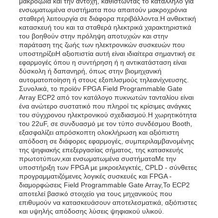
μακροζωία και την αντοχή, καθιστώντας το κατάλληλο για
ενσωματωμένα συστήματα που απαιτούν μακροχρόνια
σταθερή λειτουργία σε διάφορα περιβάλλοντα.Η ανθεκτική
Μονάδα μικροελεγκτών MCU
κατασκευή του και τα σταθερά ηλεκτρικά χαρακτηριστικά
του βοηθούν στην πρόληψη αποτυχιών και στην
παράταση της ζωής των ηλεκτρονικών συσκευών που
υποστηρίζειΗ αξιοπιστία αυτή είναι ιδιαίτερα σημαντική σε
Σύστημα SOC σε τσιπ
εφαρμογές όπου η συντήρηση ή η αντικατάσταση είναι
δύσκολη ή δαπανηρή, όπως στην βιομηχανική
αυτοματοποίηση ή στους εξοπλισμούς τηλεανίχνευσης.
MPU IC
Συνολικά, το προϊόν FPGA Field Programmable Gate
Array ECP2 από τον κατάλογο πυκνωτών τανταλίου είναι
ένα ανώτερο συστατικό που πληροί τις κρίσιμες ανάγκες
του σύγχρονου ηλεκτρονικού σχεδιασμού.Η χωρητικότητα
ΚΑΠΚΑΠΚΑ
του 22uF, σε συνδυασμό με τον τύπο συνδέσμου Booth,
εξασφαλίζει απρόσκοπτη ολοκλήρωση και αξιόπιστη
απόδοση σε διάφορες εφαρμογές, συμπεριλαμβανομένης
Ανιχνευτής θερμότητας υπέρυθρου
της ψηφιακής επεξεργασίας σήματος, της κατασκευής
πρωτοτύπων,και ενσωματωμένα συστήματαΜε την
υποστήριξη των FPGA με μικροελεγκτές, CPLD - σύνθετες
προγραμματιζόμενες λογικές συσκευές και FPGA -
Τσιπ ολοκληρωμένου κυκλώματος DSP
διαμορφώσεις Field Programmable Gate Array,Το ECP2
αποτελεί βασικό στοιχείο για τους μηχανικούς που
επιθυμούν να κατασκευάσουν αποτελεσματικά, αξιόπιστες
Τσιπ μνήμης DRAM
και υψηλής απόδοσης λύσεις ψηφιακού υλικού.