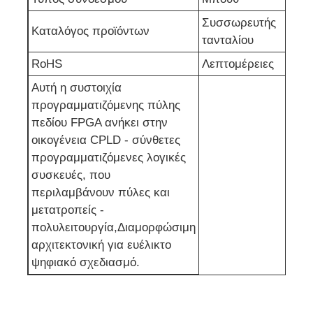
Συσσωρευτής
Κεραία επικοινωνίας
Καταλόγος προϊόντων
τανταλίου
RoHS
Λεπτομέρειες
Συνδετήρας
Αυτή η συστοιχία
προγραμματιζόμενης πύλης
Τσιπ διαχείρισης ισχύος
πεδίου FPGA ανήκει στην
οικογένεια CPLD - σύνθετες
προγραμματιζόμενες λογικές
συσκευές, που
περιλαμβάνουν πύλες και
μετατροπείς -
πολυλειτουργία,Διαμορφώσιμη
αρχιτεκτονική για ευέλικτο
ψηφιακό σχεδιασμό.