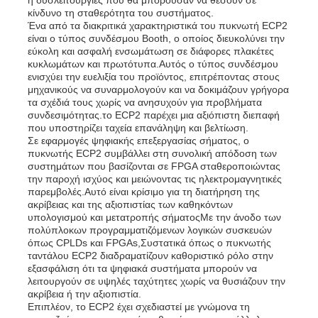
κίνδυνο τη σταθερότητα του συστήματος.
Ένα από τα διακριτικά χαρακτηριστικά του πυκνωτή ECP2
είναι ο τύπος συνδέσμου Booth, ο οποίος διευκολύνει την
Σχετικά με εμάς
εύκολη και ασφαλή ενσωμάτωση σε διάφορες πλακέτες
κυκλωμάτων και πρωτότυπα.Αυτός ο τύπος συνδέσμου
ενισχύει την ευελιξία του προϊόντος, επιτρέποντας στους
Επισκέψεις στο εργοστάσιο
μηχανικούς να συναρμολογούν και να δοκιμάζουν γρήγορα
τα σχέδιά τους χωρίς να ανησυχούν για προβλήματα
συνδεσιμότητας.το ECP2 παρέχει μια αξιόπιστη διεπαφή
που υποστηρίζει ταχεία επανάληψη και βελτίωση.
Έλεγχος Ποιότητας
Σε εφαρμογές ψηφιακής επεξεργασίας σήματος, ο
πυκνωτής ECP2 συμβάλλει στη συνολική απόδοση των
συστημάτων που βασίζονται σε FPGA σταθεροποιώντας
Επικοινωνήστε μαζί μας
την παροχή ισχύος και μειώνοντας τις ηλεκτρομαγνητικές
παρεμβολές.Αυτό είναι κρίσιμο για τη διατήρηση της
ακρίβειας και της αξιοπιστίας των καθηκόντων
υπολογισμού και μετατροπής σήματοςΜε την άνοδο των
Ειδήσεις
πολύπλοκων προγραμματιζόμενων λογικών συσκευών
όπως CPLDs και FPGAs,Συστατικά όπως ο πυκνωτής
ταντάλου ECP2 διαδραματίζουν καθοριστικό ρόλο στην
Υποθέσεις
εξασφάλιση ότι τα ψηφιακά συστήματα μπορούν να
λειτουργούν σε υψηλές ταχύτητες χωρίς να θυσιάζουν την
ακρίβεια ή την αξιοπιστία.
Επιπλέον, το ECP2 έχει σχεδιαστεί με γνώμονα τη
Φύλακας πύλης προγραμματισμού πεδίου FPGA