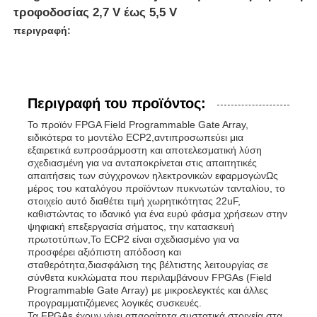
τροφοδοσίας 2,7 V έως 5,5 V
περιγραφή:
Περιγραφή του προϊόντος:
Το προϊόν FPGA Field Programmable Gate Array,
ειδικότερα το μοντέλο ECP2,αντιπροσωπεύει μια
εξαιρετικά ευπροσάρμοστη και αποτελεσματική λύση
σχεδιασμένη για να ανταποκρίνεται στις απαιτητικές
απαιτήσεις των σύγχρονων ηλεκτρονικών εφαρμογώνΩς
μέρος του καταλόγου προϊόντων πυκνωτών τανταλίου, το
στοιχείο αυτό διαθέτει τιμή χωρητικότητας 22uF,
καθιστώντας το ιδανικό για ένα ευρύ φάσμα χρήσεων στην
ψηφιακή επεξεργασία σήματος, την κατασκευή
πρωτοτύπων,Το ECP2 είναι σχεδιασμένο για να
προσφέρει αξιόπιστη απόδοση και
σταθερότητα,διασφάλιση της βέλτιστης λειτουργίας σε
σύνθετα κυκλώματα που περιλαμβάνουν FPGAs (Field
Programmable Gate Array) με μικροελεγκτές και άλλες
προγραμματιζόμενες λογικές συσκευές.
Τα FPGAs έχουν γίνει απαραίτητα συστατικά στοιχεία στα