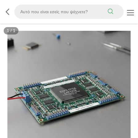
1
/
1