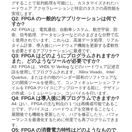
グすることで並列処理を可能にし、カスタマイズされたハ
ードウェア アクセラレーションと特定のタスクの高性能を
実現します。
Q2: FPGA の一般的なアプリケーションは何で
すか?
A2: FPGA は、電気通信、自動車システム、航空宇宙、防
衛、信号処理、データセンターなどのさまざまな分野で広
く使用されています。これらは、高速データ処理、リアル
タイム計算、導入後にハードウェア機能を更新する柔軟性
を必要とするアプリケーションに最適です。
Q3: FPGA はどのようにプログラムされますか?
また、どのようなツールが必要ですか?
A3: FPGA は、VHDL や Verilog などのハードウェア記述言
語を使用してプログラムされます。 Xilinx Vivado、Intel
Quartus、またはその他のベンダー固有のソフトウェアな
どの開発ツールを使用して、コンフィギュレーション ファ
イルを FPGA デバイスにアップロードする前に、デザイン
の作成、シミュレーション、コンパイルを行います。
Q4: FPGA は導入後に再プログラムできますか?
A4: はい、FPGA の主な利点の 1 つは再構成可能であるこ
とです。デバイスは、ハードウェアを交換することなく、
展開後でも機能を更新したり、バグを修正したり、パフォ
ーマンスを最適化するために何度でも再プログラムできま
す。
Q5: FPGA の消費電力特性はどのようなもので