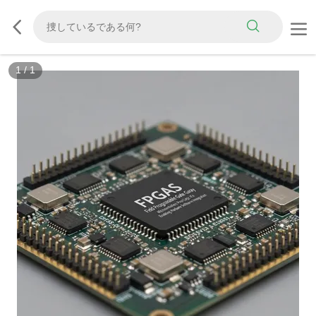
1
/
1