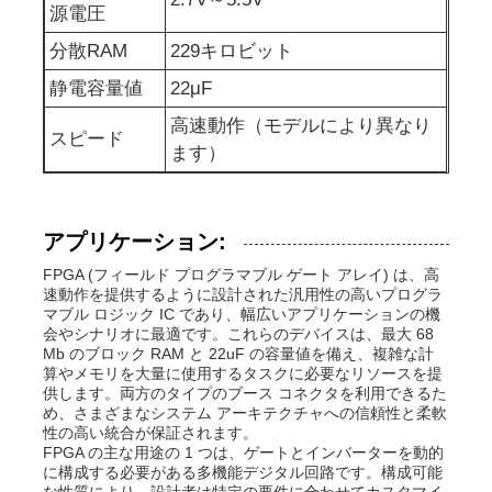
源電圧
RF統合回路
分散RAM
229キロビット
静電容量値
22μF
電子コンポーネント
高速動作（モデルにより異なり
スピード
ます）
PLC プログラミング
アプリケーション:
GPS モジュール
FPGA (フィールド プログラマブル ゲート アレイ) は、高
速動作を提供するように設計された汎用性の高いプログラ
マブル ロジック IC であり、幅広いアプリケーションの機
ラジオ周波数モジュール
会やシナリオに最適です。これらのデバイスは、最大 68
Mb のブロック RAM と 22uF の容量値を備え、複雑な計
算やメモリを大量に使用するタスクに必要なリソースを提
供します。両方のタイプのブース コネクタを利用できるた
パワーモジュール
め、さまざまなシステム アーキテクチャへの信頼性と柔軟
性の高い統合が保証されます。
FPGA の主な用途の 1 つは、ゲートとインバーターを動的
半導体継電器
に構成する必要がある多機能デジタル回路です。構成可能
な性質により、設計者は特定の要件に合わせてカスタマイ