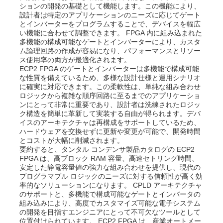
ションの開発の基礎として機能します。この機能により、
設計者は特定のアプリケーションのニーズに応じてゲート
とインバーターをプログラムすることで、デバイスを幅広
私たちについて
い機能に合わせて調整できます。 FPGA 内に組み込まれた
多機能の構成可能なゲートとインバーターにより、カスタ
ム論理回路の作成が容易になり、パフォーマンスとリソー
ス使用率の両方が最適化されます。
工場見学
ECP2 FPGA のゲートとインバーターは多機能で構成可能
な性質を備えているため、多様な設計仕様と運用シナリオ
に確実に対応できます。この柔軟性は、単純な組み合わせ
品質管理
ロジックから複雑な順序回路に至るまでのアプリケーショ
ンにとって非常に重要であり、設計者は洗練されたロジッ
ク構造を簡単に革新して実装する自由が得られます。デバ
イスのアーキテクチャは再構成をサポートしているため、
お問い合わせ
ハードウェアを交換せずに更新や変更が可能で、開発時間
とコストが大幅に削減されます。
要約すると、タンタル コンデンサ製品カタログの ECP2
ニュース
FPGA は、高ブロック RAM 容量、高速セトリング時間、
安定した静電容量値の強力な組み合わせを提供し、現代の
プログラマブル ロジックのニーズに対する信頼性が高く効
率的なソリューションになります。 CPLD アーキテクチャ
事例
のサポートと、多機能で構成可能なゲートとインバータの
組み込みにより、高度でカスタマイズ可能な電子システム
の開発を目指すエンジニアにとって不可欠なツールとして
FPGA フィールド プログラム可能なゲート 配列
位置付けられています。 ECP2 FPGA は、産業オートメー