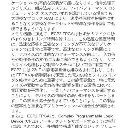
ケーションの効率的な実装が可能になります。信号処理ア
ルゴリズム、組み込みシステム、ハイパフォーマンス コン
ピューティング タスクのいずれを設計している場合でも、
大規模なブロック RAM により、速度や信頼性を犠牲にす
ることなく大規模なデータセットや複雑な操作を設計で処
理できるようになります。
メモリ機能に加えて、ECP2 FPGA はわずか 6 マイクロ秒
(6 μs) のセトリング時間を誇ります。この迅速な整定時間
は、迅速な応答と正確なタイミングが不可欠なアプリケー
ションでは非常に重要です。高速なセトリング時間によ
り、デバイスの全体的なパフォーマンスが向上し、入力信
号や動作条件の変化に迅速に適応できるようになり、リア
ルタイム処理および制御システムにおいて特に有益です。
ECP2 には 22uF の静電容量値も組み込まれており、これ
は FPGA の内部回路内で安定した電力供給とフィルタリン
グを維持するために重要です。この静電容量は、特に電気
ノイズや変動する電力条件の影響を受ける環境において、
ホーム
電圧変動を平滑化し、一貫したパフォーマンスを保証する
ことにより、デバイスの信頼性の高い動作をサポートしま
す。この容量性素子が含まれていることにより、この製品
の堅牢性と重要なアプリケーションへの適合性が強調され
製品
ます。
さらに、ECP2 FPGA は、Complex Programmable Logic
Device (CPLD) アーキテクチャをサポートするように特別
ビデオ
に設計されており、多機能で構成可能なロジック ソリュー