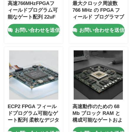
高速766MHzFPGAフ
最大クロック周波数
ィールドプログラム可
766 MHz の FPGA フ
能なゲート配列 22uF
ィールド プログラマブ
タンタル凝縮体と6マ
ル ゲート アレイ、229
お問い合わせを送信
お問い合わせを送信
イクロ秒の安定時間
K ビット分散 RAM、
および 2 線式 I2C イン
ターフェイス
ECP2 FPGA フィール
高速動作のための 68
ドプログラム可能なゲ
Mb ブロック RAM と
ート配列 柔軟なデジタ
構成可能なゲートおよ
ルシステムのための最
びインバータを備えた