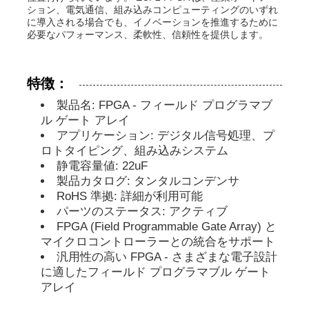
ション、電気通信、組み込みコンピューティングのいずれ
に導入される場合でも、イノベーションを推進するために
必要なパフォーマンス、柔軟性、信頼性を提供します。
MCUのマイクロ制御回路単位
チップ上のSOCシステム
特徴：
製品名: FPGA - フィールド プログラマブ
ル ゲート アレイ
MPU IC
アプリケーション: デジタル信号処理、プ
ロトタイピング、組み込みシステム
静電容量値: 22uF
CPLD PLD
製品カタログ: タンタルコンデンサ
RoHS 準拠: 詳細が利用可能
パーツのステータス: アクティブ
赤外線熱検出器
FPGA (Field Programmable Gate Array) と
マイクロコントローラーとの統合をサポート
DSP ICの破片
汎用性の高い FPGA - さまざまな電子設計
に適したフィールド プログラマブル ゲート
アレイ
ドラムのメモリー チップ