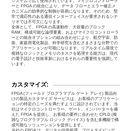
システムで広く使用されています。マイクロコントローラ
ーと FPGA の統合により、データ フローとエラー修正メ
カニズムの効率的な制御が容易になります。そのため、堅
牢で適応性のある通信インターフェイスが要求されるシナ
リオでは不可欠になります。
全体として、FPGA の高速動作、大容量のブロック
RAM、構成可能な論理要素、およびマイクロコントローラ
ーとの統合オプションの組み合わせにより、航空宇宙、防
衛、家庭用電化製品、科学研究を含むさまざまな分野での
アプリケーションが可能になります。リアルタイム環境で
複雑なロジックとメモリのタスクを処理する能力は、現代
の電子設計と技術革新におけるそれらの重要性を強調して
います。
カスタマイズ:
FPGA (フィールド プログラマブル ゲート アレイ) 製品向
けの製品カスタマイズ サービスは、お客様のアプリケーシ
ョンの特定のニーズを満たすように設計されています。当
社はマイクロコントローラー、ゲート、インバーターを備
えた FPGA を提供し、お客様の要件に合わせた CPLD (複
雑なプログラマブル ロジック デバイス) を含む多機能で構
成可能なソリューションを提供します。
当社の FPGA は、デジタル信号処理、プロトタイピング、