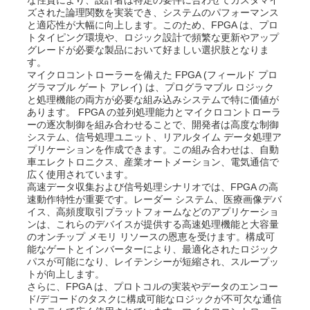
ズされた論理関数を実装でき、システムのパフォーマンス
と適応性が大幅に向上します。このため、FPGA は、プロ
コミュニケーション アンテナ
トタイピング環境や、ロジック設計で頻繁な更新やアップ
グレードが必要な製品において好ましい選択肢となりま
す。
コネクタ
マイクロコントローラーを備えた FPGA (フィールド プロ
グラマブル ゲート アレイ) は、プログラマブル ロジック
と処理機能の両方が必要な組み込みシステムで特に価値が
あります。 FPGA の並列処理能力とマイクロコントローラ
電源管理チップ
ーの逐次制御を組み合わせることで、開発者は高度な制御
システム、信号処理ユニット、リアルタイム データ処理ア
プリケーションを作成できます。この組み合わせは、自動
車エレクトロニクス、産業オートメーション、電気通信で
広く使用されています。
高速データ収集および信号処理シナリオでは、FPGA の高
速動作特性が重要です。レーダー システム、医療画像デバ
イス、高頻度取引プラットフォームなどのアプリケーショ
ンは、これらのデバイスが提供する高速処理機能と大容量
のオンチップ メモリ リソースの恩恵を受けます。構成可
能なゲートとインバーターにより、最適化されたロジック
パスが可能になり、レイテンシーが短縮され、スループッ
トが向上します。
さらに、FPGA は、プロトコルの実装やデータのエンコー
ド/デコードのタスクに構成可能なロジックが不可欠な通信