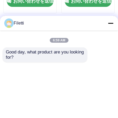
お問い合わせを送信
お問い合わせを送信
大 68 Mb のブロック
FPGA フィールド プロ
RAM と 6 Us の設定時
グラマブル ゲート ア
間
レイ
Filetti
6:59 AM
Good day, what product are you looking 
for?
高速操作 FPGA フィー
FPGAフィールドプロ
ルドプログラム可能な
グラム可能なゲート配
ゲートアレイ ECP2 ア
列,最大クロック周波数
ナログ供給電圧 2.7 V
766MHz,229Kbitの分
お問い合わせを送信
お問い合わせを送信
から 5.5 V
散RAMと2ワイヤーI2C
インターフェース
ホーム
企業情報
お問い合わせ
Desktop Site