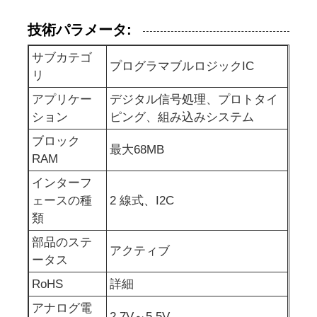
技術パラメータ:
eepromの破片
サブカテゴ
プログラマブルロジックIC
リ
PSRAMチップ
アプリケー
デジタル信号処理、プロトタイ
ション
ピング、組み込みシステム
SRAMチップ
ブロック
最大68MB
RAM
NORフラッシュ
インターフ
ェースの種
2 線式、I2C
EPROM IC
類
部品のステ
アクティブ
UART IC
ータス
RoHS
詳細
ADC DAC
アナログ電
2.7V～5.5V