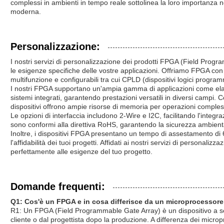
complessi in ambienti in tempo reale sottolinea la loro importanza n
moderna.
Personalizzazione:
I nostri servizi di personalizzazione dei prodotti FPGA (Field Prog
le esigenze specifiche delle vostre applicazioni. Offriamo FPGA con 
multifunzione e configurabili tra cui CPLD (dispositivi logici progra
I nostri FPGA supportano un'ampia gamma di applicazioni come elabo
sistemi integrati, garantendo prestazioni versatili in diversi campi
dispositivi offrono ampie risorse di memoria per operazioni comples
Le opzioni di interfaccia includono 2-Wire e I2C, facilitando l'integraz
sono conformi alla direttiva RoHS, garantendo la sicurezza ambiental
Inoltre, i dispositivi FPGA presentano un tempo di assestamento di 
l'affidabilità dei tuoi progetti. Affidati ai nostri servizi di persona
perfettamente alle esigenze del tuo progetto.
Domande frequenti:
Q1: Cos'è un FPGA e in cosa differisce da un microprocessore
R1: Un FPGA (Field Programmable Gate Array) è un dispositivo a s
cliente o dal progettista dopo la produzione. A differenza dei microp