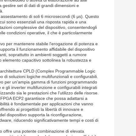
 gestire set di dati di grandi dimensioni e
à.
 assestamento di soli 6 microsecondi (6 μs). Questo
cui sono essenziali una risposta rapida e una
tazioni complessive del dispositivo, consentendogli
lle condizioni operative, il che è particolarmente
tivo per mantenere stabile l'erogazione di potenza e
à supporta il funzionamento affidabile del dispositivo
anti, soprattutto in ambienti soggetti a rumore
sto elemento capacitivo sottolinea la robustezza e
le architetture CPLD (Complex Programmable Logic
di soluzioni logiche multifunzionali e configurabili.
sitivo per un'ampia gamma di funzioni programmando
 e gli inverter multifunzione e configurabili integrati
mizzando sia le prestazioni che l'utilizzo delle risorse.
ell'FPGA ECP2 garantisce che possa adattarsi a
sibilità è fondamentale per applicazioni che vanno
frendo ai progettisti la libertà di innovare e
 del dispositivo supporta la riconfigurazione,
ware, riducendo significativamente tempi e costi di
lio offre una potente combinazione di elevata