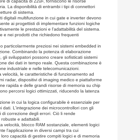
re di capacità di 22uF, forniscono le risorse
. La disponibilità di entrambi i tipi di connettori
tetture di sistema.
i digitali multifunzione in cui gate e inverter devono
nte ai progettisti di implementare funzioni logiche
tivamente le prestazioni e l'adattabilità del sistema.
ne e nei prodotti che richiedono frequenti
o particolarmente preziosi nei sistemi embedded in
azione. Combinando la potenza di elaborazione
 gli sviluppatori possono creare sofisticati sistemi
stione dei dati in tempo reale. Questa combinazione è
one industriale e nelle telecomunicazioni.
a velocità, le caratteristiche di funzionamento ad
i radar, dispositivi di imaging medico e piattaforme
one rapida e delle grandi risorse di memoria su chip
ntono percorsi logici ottimizzati, riducendo la latenza
ione in cui la logica configurabile è essenziale per
i dati. L'integrazione dei microcontrollori con gli
i di correzione degli errori. Ciò li rende
robuste e adattabili.
 velocità, blocco RAM sostanziale, elementi logici
te l'applicazione in diversi campi tra cui
 loro capacità di gestire compiti logici e di memoria