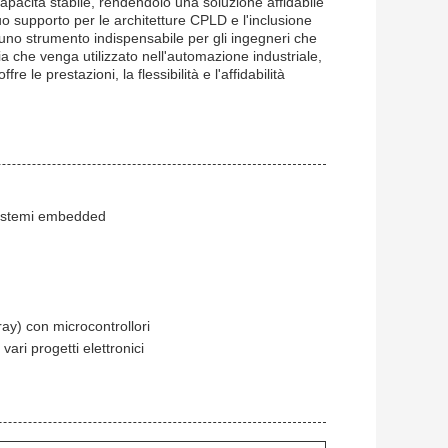
apacità stabile, rendendolo una soluzione affidabile
o supporto per le architetture CPLD e l'inclusione
 uno strumento indispensabile per gli ingegneri che
ia che venga utilizzato nell'automazione industriale,
 le prestazioni, la flessibilità e l'affidabilità
 sistemi embedded
y) con microcontrollori
ri progetti elettronici