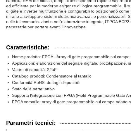
capacità RAM del blocco, tempi di assestamento rapidi e valore di c
ed efficiente per le moderne esigenze di logica programmabile. Il su
di gate e inverter multifunzione e configurabili lo posizionano come
mirano a sviluppare sistemi elettronici avanzati e personalizzabili. S
nelle telecomunicazioni o nell'elaborazione integrata, l'FPGA ECP2 offre
necessarie per portare avanti l'innovazione.
Caratteristiche:
Nome prodotto: FPGA - Array di gate programmabile sul campo
Applicazioni: elaborazione del segnale digitale, prototipazione,
Valore di capacità: 22uF
Catalogo prodotti: Condensatore al tantalio
Conformità RoHS: dettagli disponibili
Stato della parte: attivo
Supporta l'integrazione con FPGA (Field Programmable Gate Arra
FPGA versatile: array di gate programmabile sul campo adatto a va
Parametri tecnici: