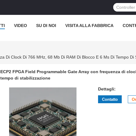
TI
VIDEO
SU DI NOI
VISITA ALLA FABBRICA
CONT
 Di Clock Di 766 MHz, 68 Mb Di RAM Di Blocco E 6 Μs Di Tempo Di S
ECP2 FPGA Field Programmable Gate Array con frequenza di clock
tempo di stabilizzazione
Dettagli:
Contatto
Or