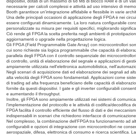
dispositivi, dotati di un massimo di 68 Mb di blocco RAM e di un valo
necessarie per calcoli complessi e attività ad uso intensivo di memoria
Booth garantisce un'integrazione affidabile e flessibile in varie archi
Una delle principali occasioni di applicazione degli FPGA è nei circuit
essere configurati dinamicamente. La loro natura configurabile conse
personalizzate su misura per requisiti specifici, migliorando significa
Ciò rende gli FPGA la scelta preferita negli ambienti di prototipazio
aggiornamenti o upgrade nella progettazione logica.
Gli FPGA (Field Programmable Gate Array) con microcontrollori son
cui sono richieste sia logica programmabile che capacità di elabor
parallela degli FPGA con il controllo sequenziale dei microcontrollori,
di controllo, unità di elaborazione del segnale e applicazioni di ge
ampiamente utilizzata nell'elettronica automobilistica, nell'automazi
Negli scenari di acquisizione dati ed elaborazione dei segnali ad alt
alta velocità degli FPGA sono fondamentali. Applicazioni come sistem
di trading ad alta frequenza beneficiano delle capacità di elaborazi
fornite da questi dispositivi. I gate e gli inverter configurabili conse
e aumentando il throughput.
Inoltre, gli FPGA sono ampiamente utilizzati nei sistemi di comunicaz
l'implementazione del protocollo e le attività di codifica/decodifica de
FPGA facilita il controllo efficiente del flusso di dati e dei meccanism
indispensabili in scenari che richiedono interfacce di comunicazione 
Nel complesso, la combinazione dell'FPGA tra funzionamento ad alta
configurabili e opzioni di integrazione con microcontrollori ne consen
aerospaziale, difesa, elettronica di consumo e ricerca scientifica. La