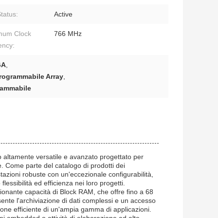
tatus:
Active
mum Clock
766 MHz
ency:
GA
,
rogrammabile Array
,
rammabile
altamente versatile e avanzato progettato per
he. Come parte del catalogo di prodotti dei
azioni robuste con un'eccezionale configurabilità,
essibilità ed efficienza nei loro progetti.
sionante capacità di Block RAM, che offre fino a 68
nte l'archiviazione di dati complessi e un accesso
ione efficiente di un'ampia gamma di applicazioni.
mi embedded o attività di elaborazione ad alte