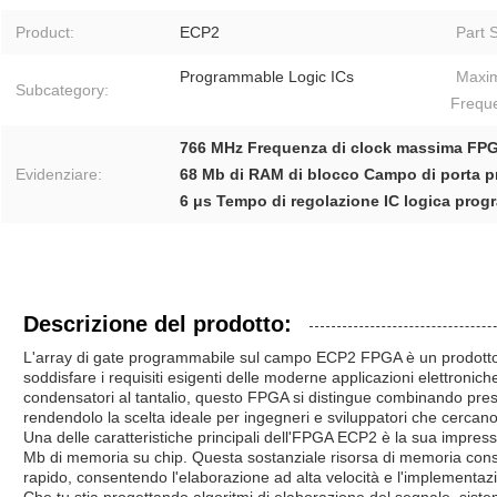
Product:
ECP2
Part S
Programmable Logic ICs
Maxi
Subcategory:
Frequ
766 MHz Frequenza di clock massima FP
Evidenziare:
68 Mb di RAM di blocco Campo di porta p
6 μs Tempo di regolazione IC logica prog
Descrizione del prodotto:
L'array di gate programmabile sul campo ECP2 FPGA è un prodotto 
soddisfare i requisiti esigenti delle moderne applicazioni elettronic
condensatori al tantalio, questo FPGA si distingue combinando prest
rendendolo la scelta ideale per ingegneri e sviluppatori che cercano fl
Una delle caratteristiche principali dell'FPGA ECP2 è la sua impres
Mb di memoria su chip. Questa sostanziale risorsa di memoria conse
rapido, consentendo l'elaborazione ad alta velocità e l'implementaz
Che tu stia progettando algoritmi di elaborazione del segnale, siste