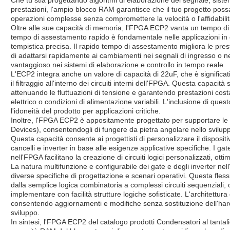
prestazioni, l'ampio blocco RAM garantisce che il tuo progetto possa
operazioni complesse senza compromettere la velocità o l'affidabilit
Oltre alle sue capacità di memoria, l'FPGA ECP2 vanta un tempo di
tempo di assestamento rapido è fondamentale nelle applicazioni in 
tempistica precisa. Il rapido tempo di assestamento migliora le pres
di adattarsi rapidamente ai cambiamenti nei segnali di ingresso o ne
vantaggioso nei sistemi di elaborazione e controllo in tempo reale.
L'ECP2 integra anche un valore di capacità di 22uF, che è significa
il filtraggio all'interno dei circuiti interni dell'FPGA. Questa capacit
attenuando le fluttuazioni di tensione e garantendo prestazioni cost
elettrico o condizioni di alimentazione variabili. L'inclusione di que
l'idoneità del prodotto per applicazioni critiche.
Inoltre, l'FPGA ECP2 è appositamente progettato per supportare 
Devices), consentendogli di fungere da pietra angolare nello sviluppo 
Questa capacità consente ai progettisti di personalizzare il dispo
cancelli e inverter in base alle esigenze applicative specifiche. I gate
nell'FPGA facilitano la creazione di circuiti logici personalizzati, otti
La natura multifunzione e configurabile dei gate e degli inverter n
diverse specifiche di progettazione e scenari operativi. Questa fles
dalla semplice logica combinatoria a complessi circuiti sequenziali, of
implementare con facilità strutture logiche sofisticate. L'architettura
consentendo aggiornamenti e modifiche senza sostituzione dell'hard
sviluppo.
In sintesi, l'FPGA ECP2 del catalogo prodotti Condensatori al tanta