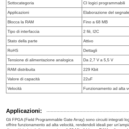
Sottocategoria
CI logici programmabili
Applicazioni
Elaborazione del segnale
Blocca la RAM
Fino a 68 MB
Tipo di interfaccia
2 fili, I2C
Stato della parte
Attivo
RoHS
Dettagli
Tensione di alimentazione analogica
Da 2,7 V a 5,5 V
RAM distribuita
229 Kbit
Valore di capacità
22uF
Velocità
Funzionamento ad alta vel
Applicazioni:
Gli FPGA (Field Programmable Gate Array) sono circuiti integrati log
offrire funzionamento ad alta velocità, rendendoli ideali per un'amp