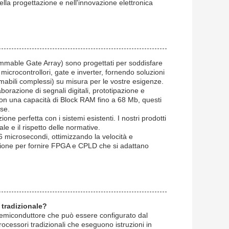
ella progettazione e nell'innovazione elettronica
rammable Gate Array) sono progettati per soddisfare
microcontrollori, gate e inverter, fornendo soluzioni
mmabili complessi) su misura per le vostre esigenze.
razione di segnali digitali, prototipazione e
. Con una capacità di Block RAM fino a 68 Mb, questi
se.
ione perfetta con i sistemi esistenti. I nostri prodotti
e e il rispetto delle normative.
6 microsecondi, ottimizzando la velocità e
lizzazione per fornire FPGA e CPLD che si adattano
 tradizionale?
emiconduttore che può essere configurato dal
rocessori tradizionali che eseguono istruzioni in