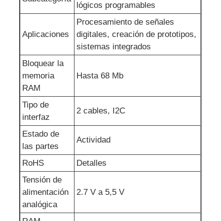
lógicos programables
Circuitos integrados de RF
Procesamiento de señales
Aplicaciones
digitales, creación de prototipos,
sistemas integrados
Componentes electrónicos
Bloquear la
memoria
Hasta 68 Mb
Programación de PLC
RAM
Tipo de
2 cables, I2C
Módulo GPS
interfaz
Estado de
Actividad
las partes
Módulo de Radiofrecuencia
RoHS
Detalles
Módulo de energía
Tensión de
alimentación
2.7 V a 5,5 V
analógica
Retransmisión de estado sólido