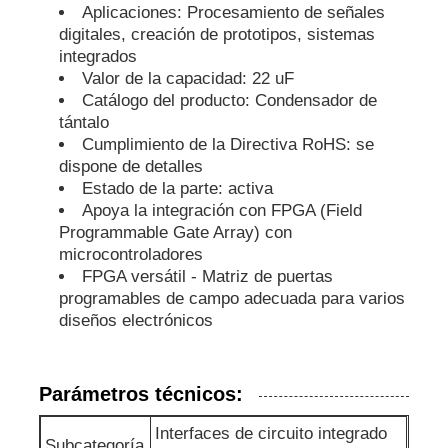
Aplicaciones: Procesamiento de señales
digitales, creación de prototipos, sistemas
microprocesador del eeprom
integrados
Valor de la capacidad: 22 uF
Catálogo del producto: Condensador de
Chip PSRAM
tántalo
Cumplimiento de la Directiva RoHS: se
dispone de detalles
El chip SRAM
Estado de la parte: activa
Apoya la integración con FPGA (Field
Programmable Gate Array) con
No hay flash
microcontroladores
FPGA versátil - Matriz de puertas
programables de campo adecuada para varios
Circuito integrado EPROM
diseños electrónicos
CI UART
Parámetros técnicos:
ADC DAC
Interfaces de circuito integrado
Subcategoría