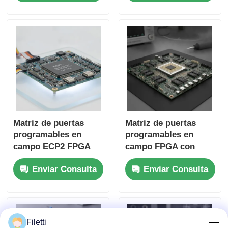
tantalio de 22 uF y
RAM distribuida de
tiempo de
229 Kbit e interfaz
estabilización de 6
I2C de 2 cables
microsegundos
Matriz de puertas
Matriz de puertas
programables en
programables en
campo ECP2 FPGA
campo FPGA con
con hasta 68 Mb de
bloque de RAM de 68
Enviar Consulta
Enviar Consulta
RAM en bloque y
Mb para operación de
tiempo de
alta velocidad y
establecimiento de 6
puertas e inversores
US para sistemas
configurables
digitales flexibles
Filetti