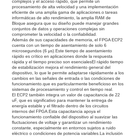
complejos y el acceso rápido, que permite un
procesamiento de alta velocidad y una implementación
eficiente de una amplia gama de aplicaciones.o tareas
informáticas de alto rendimiento, la amplia RAM de
Bloque asegura que su diseño puede manejar grandes
conjuntos de datos y operaciones complejas sin
comprometer la velocidad o la confiabilidad.
Además de sus capacidades de memoria, el FPGA ECP2
cuenta con un tiempo de asentamiento de solo 6
microsegundos (6 μs).Este tiempo de asentamiento
rápido es crítico en aplicaciones donde la respuesta
rápida y el tiempo preciso son esencialesEl rápido tiempo
de estabilización mejora el rendimiento general del
dispositivo, lo que le permite adaptarse rápidamente a los
cambios en las señales de entrada o las condiciones de
funcionamiento.que es particularmente beneficioso en los
sistemas de procesamiento y control en tiempo real.
El ECP2 también integra un valor de capacitancia de 22
En casa
uF, que es significativo para mantener la entrega de
energía estable y el filtrado dentro de los circuitos
internos del FPGA.Esta capacitancia apoya el
Productos
funcionamiento confiable del dispositivo al suavizar las
fluctuaciones de voltaje y garantizar un rendimiento
constante, especialmente en entornos sujetos a ruido
eléctrico o condiciones de potencia variables.La inclusión
Los vídeos