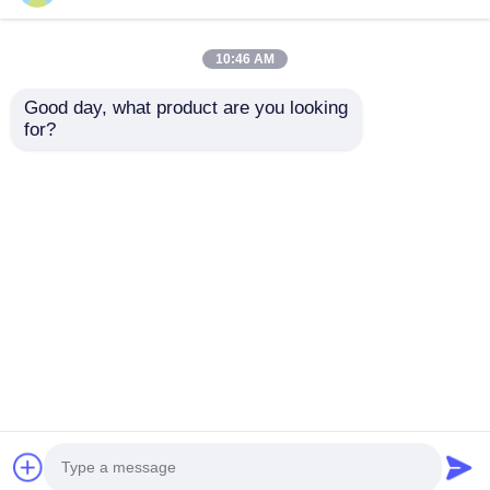
10:46 AM
Good day, what product are you looking 
for?
Operación de alta
FPGA Field
velocidad FPGA Array
Programmable Gate
de puertas
Array con una
programables de
frecuencia de reloj
Enviar Consulta
Enviar Consulta
campo ECP2 con
máxima de 766 MHz,
voltaje de
RAM distribuida de
alimentación
229 Kbit e interfaz
analógico de 2,7 V a
I2C de 2 alambres
Inicio
Mapa del Sitio
Contactar Ahora
Desktop Site
5,5 V
Mapa del Sitio
Políticas de privacidad
Calidad
Array de puertas programables de campo
FPGA
Fábrica De China.Copyright © 2026
Shenzhen Filetti Technology Co., LTD. All Rights