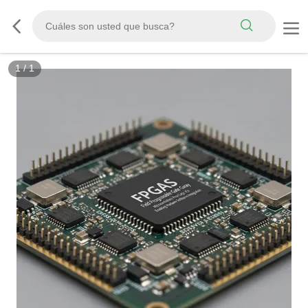
1
/
1