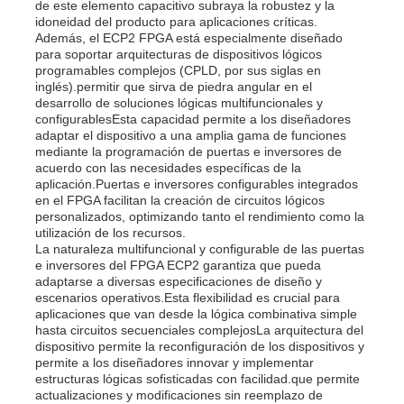
de este elemento capacitivo subraya la robustez y la
idoneidad del producto para aplicaciones críticas.
Además, el ECP2 FPGA está especialmente diseñado
Sobre nosotros
para soportar arquitecturas de dispositivos lógicos
programables complejos (CPLD, por sus siglas en
inglés).permitir que sirva de piedra angular en el
desarrollo de soluciones lógicas multifuncionales y
Recorrido por la fábrica
configurablesEsta capacidad permite a los diseñadores
adaptar el dispositivo a una amplia gama de funciones
mediante la programación de puertas e inversores de
Control de Calidad
acuerdo con las necesidades específicas de la
aplicación.Puertas e inversores configurables integrados
en el FPGA facilitan la creación de circuitos lógicos
personalizados, optimizando tanto el rendimiento como la
Contáctenos
utilización de los recursos.
La naturaleza multifuncional y configurable de las puertas
e inversores del FPGA ECP2 garantiza que pueda
Noticias
adaptarse a diversas especificaciones de diseño y
escenarios operativos.Esta flexibilidad es crucial para
aplicaciones que van desde la lógica combinativa simple
hasta circuitos secuenciales complejosLa arquitectura del
Casos de trabajo
dispositivo permite la reconfiguración de los dispositivos y
permite a los diseñadores innovar y implementar
estructuras lógicas sofisticadas con facilidad.que permite
Array de puertas programables de campo FPGA
actualizaciones y modificaciones sin reemplazo de