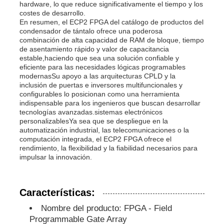
hardware, lo que reduce significativamente el tiempo y los
costes de desarrollo.
En resumen, el ECP2 FPGA del catálogo de productos del
Unidad del microcontrolador de MCU
condensador de tántalo ofrece una poderosa
combinación de alta capacidad de RAM de bloque, tiempo
de asentamiento rápido y valor de capacitancia
Sistema SOC en el chip
estable,haciendo que sea una solución confiable y
eficiente para las necesidades lógicas programables
modernasSu apoyo a las arquitecturas CPLD y la
inclusión de puertas e inversores multifuncionales y
IC de la unidad MPU
configurables lo posicionan como una herramienta
indispensable para los ingenieros que buscan desarrollar
tecnologías avanzadas.sistemas electrónicos
CPLD PLD
personalizablesYa sea que se despliegue en la
automatización industrial, las telecomunicaciones o la
computación integrada, el ECP2 FPGA ofrece el
rendimiento, la flexibilidad y la fiabilidad necesarios para
Detector térmico infrarrojo
impulsar la innovación.
Chip CI de DSP
Características:
Nombre del producto: FPGA - Field
Chip de memoria de la COPITA
Programmable Gate Array