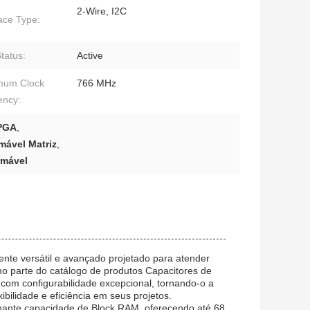
2-Wire, I2C
face Type:
tatus:
Active
mum Clock
766 MHz
ency:
FPGA
,
ável Matriz
,
amável
te versátil e avançado projetado para atender
mo parte do catálogo de produtos Capacitores de
om configurabilidade excepcional, tornando-o a
bilidade e eficiência em seus projetos.
nante capacidade de Block RAM, oferecendo até 68