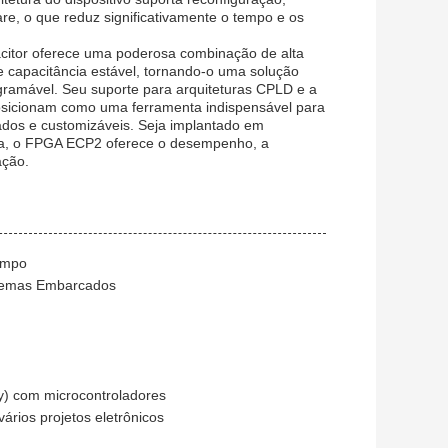
re, o que reduz significativamente o tempo e os
itor oferece uma poderosa combinação de alta
 capacitância estável, tornando-o uma solução
ogramável. Seu suporte para arquiteturas CPLD e a
o posicionam como uma ferramenta indispensável para
dos e customizáveis. Seja implantado em
da, o FPGA ECP2 oferece o desempenho, a
ação.
ampo
istemas Embarcados
y) com microcontroladores
rios projetos eletrônicos