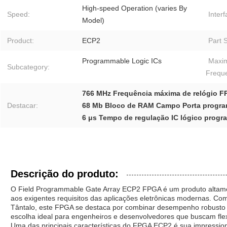
High-speed Operation (varies By
Speed:
Inter
Model)
Product:
ECP2
Part S
Programmable Logic ICs
Maxi
Subcategory:
Frequ
766 MHz Frequência máxima de relógio 
Destacar:
68 Mb Bloco de RAM Campo Porta program
6 μs Tempo de regulação IC lógico progr
Descrição do produto:
O Field Programmable Gate Array ECP2 FPGA é um produto altamen
aos exigentes requisitos das aplicações eletrônicas modernas. Co
Tântalo, este FPGA se destaca por combinar desempenho robusto c
escolha ideal para engenheiros e desenvolvedores que buscam flexi
Uma das principais características do FPGA ECP2 é sua impressio