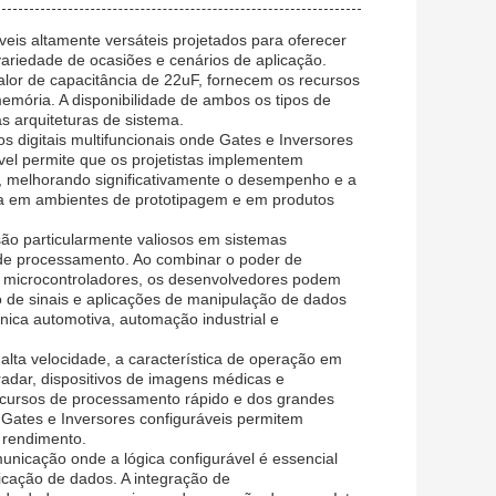
s ​​altamente versáteis projetados para oferecer
ariedade de ocasiões e cenários de aplicação.
lor de capacitância de 22uF, fornecem os recursos
emória. A disponibilidade de ambos os tipos de
as arquiteturas de sistema.
s digitais multifuncionais onde Gates e Inversores
vel permite que os projetistas implementem
os, melhorando significativamente o desempenho e a
ida em ambientes de prototipagem e em produtos
ão particularmente valiosos em sistemas
de processamento. Ao combinar o poder de
 microcontroladores, os desenvolvedores podem
o de sinais e aplicações de manipulação de dados
ica automotiva, automação industrial e
lta velocidade, a característica de operação em
radar, dispositivos de imagens médicas e
recursos de processamento rápido e dos grandes
Gates e Inversores configuráveis ​​permitem
 rendimento.
nicação onde a lógica configurável é essencial
icação de dados. A integração de