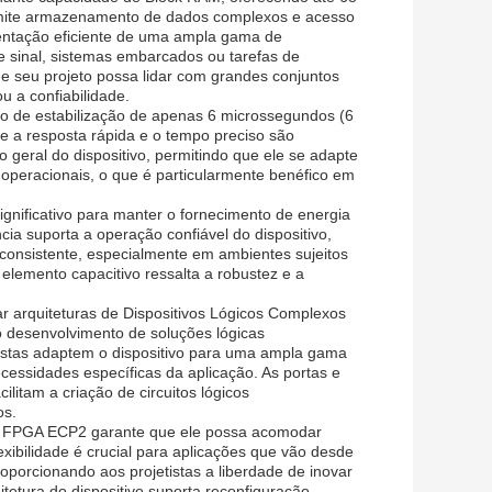
rmite armazenamento de dados complexos e acesso
mentação eficiente de uma ampla gama de
e sinal, sistemas embarcados ou tarefas de
 seu projeto possa lidar com grandes conjuntos
 a confiabilidade.
 de estabilização de apenas 6 microssegundos (6
e a resposta rápida e o tempo preciso são
eral do dispositivo, permitindo que ele se adapte
operacionais, o que é particularmente benéfico em
gnificativo para manter o fornecimento de energia
ncia suporta a operação confiável do dispositivo,
onsistente, especialmente em ambientes sujeitos
e elemento capacitivo ressalta a robustez e a
r arquiteturas de Dispositivos Lógicos Complexos
o desenvolvimento de soluções lógicas
etistas adaptem o dispositivo para uma ampla gama
essidades específicas da aplicação. As portas e
ilitam a criação de circuitos lógicos
os.
 no FPGA ECP2 garante que ele possa acomodar
exibilidade é crucial para aplicações que vão desde
roporcionando aos projetistas a liberdade de inovar
itetura do dispositivo suporta reconfiguração,