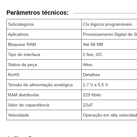
Parâmetros técnicos:
Subcategoria
CIs lógicos programáveis
Aplicativos
Processamento Digital de S
Bloquear RAM
Até 68 MB
Tipo de interface
2 fios, I2C
Status da peça
Ativo
RoHS
Detalhes
Tensão de alimentação analógica
2,7 V a 5,5 V
RAM distribuída
229 Kbits
Valor de capacitância
22uF
Velocidade
Operação em alta velocidad