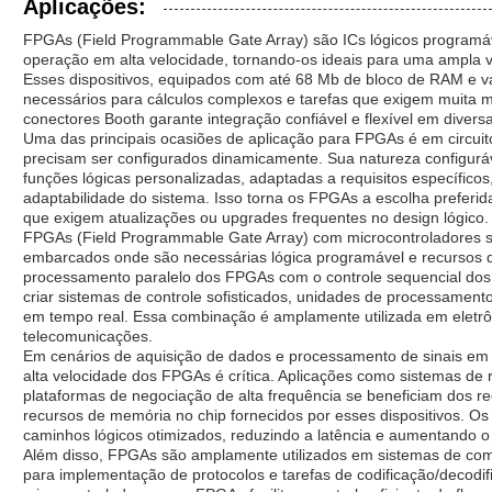
Aplicações:
FPGAs (Field Programmable Gate Array) são ICs lógicos programávei
operação em alta velocidade, tornando-os ideais para uma ampla v
Esses dispositivos, equipados com até 68 Mb de bloco de RAM e va
necessários para cálculos complexos e tarefas que exigem muita m
conectores Booth garante integração confiável e flexível em divers
Uma das principais ocasiões de aplicação para FPGAs é em circuito
precisam ser configurados dinamicamente. Sua natureza configurá
funções lógicas personalizadas, adaptadas a requisitos específic
adaptabilidade do sistema. Isso torna os FPGAs a escolha prefer
que exigem atualizações ou upgrades frequentes no design lógico.
FPGAs (Field Programmable Gate Array) com microcontroladores s
embarcados onde são necessárias lógica programável e recursos 
processamento paralelo dos FPGAs com o controle sequencial dos
criar sistemas de controle sofisticados, unidades de processament
em tempo real. Essa combinação é amplamente utilizada em eletrôn
telecomunicações.
Em cenários de aquisição de dados e processamento de sinais em a
alta velocidade dos FPGAs é crítica. Aplicações como sistemas de 
plataformas de negociação de alta frequência se beneficiam dos 
recursos de memória no chip fornecidos por esses dispositivos. Os 
caminhos lógicos otimizados, reduzindo a latência e aumentando o
Além disso, FPGAs são amplamente utilizados em sistemas de comu
para implementação de protocolos e tarefas de codificação/decodif