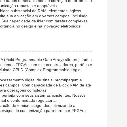
xo de dados e mecanismos de correção de erros. Isto
municação robustas e adaptáveis.
bloco substancial de RAM, elementos lógicos
mite sua aplicação em diversos campos, incluindo
a. Sua capacidade de lidar com tarefas complexas
rtância no design e na inovação eletrônicos
A (Field Programmable Gate Array) são projetados
erecemos FPGAs com microcontroladores, portões e
 incluindo CPLD (Complex Programmable Logic
ssamento digital de sinais, prototipagem e
ntes campos. Com capacidade de Block RAM de até
para operações complexas.
ão perfeita com seus sistemas existentes. Nossos
al e conformidade regulatória.
ização de 6 microssegundos, otimizando a
 serviços de customização para fornecer FPGAs e