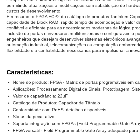
permitindo atualizações e modificações sem substituição de hardwa
custos de desenvolvimento.
Em resumo, o FPGA ECP2 do catálogo de produtos Tantalum Capac
capacidade de Block RAM, rápido tempo de acomodação e valor de
confiável e eficiente para as necessidades modernas de lógica pr
inclusão de portas e inversores multifuncionais e configuráveis ​​
engenheiros que desejam desenvolver sistemas eletrônicos avança
automação industrial, telecomunicações ou computação embarca
flexibilidade e a confiabilidade necessários para impulsionar a inov
Características:
Nome do produto: FPGA - Matriz de portas programáveis ​​em c
Aplicações: Processamento Digital de Sinais, Prototipagem, S
Valor de capacitância: 22uF
Catálogo de Produtos: Capacitor de Tântalo
Conformidade com RoHS: detalhes disponíveis
Status da peça: ativo
Suporta integração com FPGAs (Field Programmable Gate Arra
FPGA versátil - Field Programmable Gate Array adequado para vá