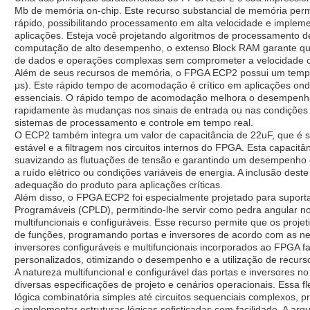
Mb de memória on-chip. Este recurso substancial de memória pe
rápido, possibilitando processamento em alta velocidade e imple
aplicações. Esteja você projetando algoritmos de processamento d
computação de alto desempenho, o extenso Block RAM garante que
de dados e operações complexas sem comprometer a velocidade ou
Além de seus recursos de memória, o FPGA ECP2 possui um tempo
μs). Este rápido tempo de acomodação é crítico em aplicações ond
essenciais. O rápido tempo de acomodação melhora o desempenho g
rapidamente às mudanças nos sinais de entrada ou nas condições 
sistemas de processamento e controle em tempo real.
O ECP2 também integra um valor de capacitância de 22uF, que é si
estável e a filtragem nos circuitos internos do FPGA. Esta capacitâ
suavizando as flutuações de tensão e garantindo um desempenho c
a ruído elétrico ou condições variáveis ​​de energia. A inclusão dest
adequação do produto para aplicações críticas.
Além disso, o FPGA ECP2 foi especialmente projetado para suporta
Programáveis ​​(CPLD), permitindo-lhe servir como pedra angular n
multifuncionais e configuráveis. Esse recurso permite que os proj
de funções, programando portas e inversores de acordo com as nec
inversores configuráveis ​​e multifuncionais incorporados ao FPGA fac
personalizados, otimizando o desempenho e a utilização de recurs
A natureza multifuncional e configurável das portas e inversores
diversas especificações de projeto e cenários operacionais. Essa fl
lógica combinatória simples até circuitos sequenciais complexos, p
e implementar estruturas lógicas sofisticadas com facilidade. A arqu