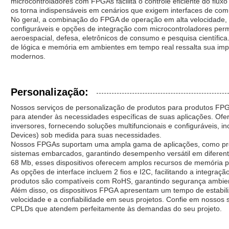
microcontroladores com FPGAs facilita o controle eficiente do flu
os torna indispensáveis ​​em cenários que exigem interfaces de co
No geral, a combinação do FPGA de operação em alta velocidade, 
configuráveis ​​e opções de integração com microcontroladores per
aeroespacial, defesa, eletrônicos de consumo e pesquisa científic
de lógica e memória em ambientes em tempo real ressalta sua impo
modernos.
Personalização:
Nossos serviços de personalização de produtos para produtos FPG
para atender às necessidades específicas de suas aplicações. Of
inversores, fornecendo soluções multifuncionais e configuráveis,
Devices) sob medida para suas necessidades.
Nossos FPGAs suportam uma ampla gama de aplicações, como proce
sistemas embarcados, garantindo desempenho versátil em difere
68 Mb, esses dispositivos oferecem amplos recursos de memória 
As opções de interface incluem 2 fios e I2C, facilitando a integraç
produtos são compatíveis com RoHS, garantindo segurança ambient
Além disso, os dispositivos FPGA apresentam um tempo de estabil
velocidade e a confiabilidade em seus projetos. Confie em nossos
CPLDs que atendem perfeitamente às demandas do seu projeto.