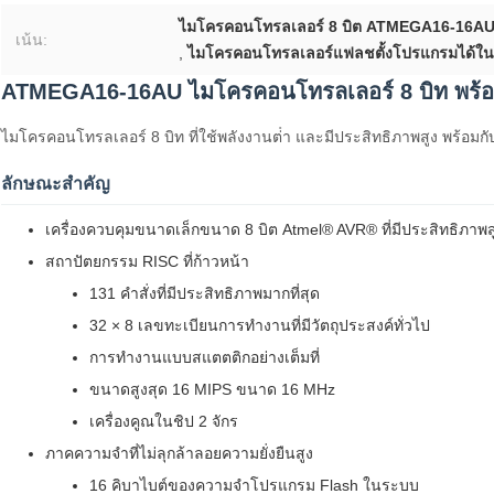
ไมโครคอนโทรลเลอร์ 8 บิต ATMEGA16-16A
เน้น:
,
ไมโครคอนโทรลเลอร์แฟลชตั้งโปรแกรมได้ใ
ATMEGA16-16AU ไมโครคอนโทรลเลอร์ 8 บิท พร้
ไมโครคอนโทรลเลอร์ 8 บิท ที่ใช้พลังงานต่ํา และมีประสิทธิภาพสูง พร้อมกั
ลักษณะสําคัญ
เครื่องควบคุมขนาดเล็กขนาด 8 บิต Atmel® AVR® ที่มีประสิทธิภาพส
สถาปัตยกรรม RISC ที่ก้าวหน้า
131 คําสั่งที่มีประสิทธิภาพมากที่สุด
32 × 8 เลขทะเบียนการทํางานที่มีวัตถุประสงค์ทั่วไป
การทํางานแบบสแตตติกอย่างเต็มที่
ขนาดสูงสุด 16 MIPS ขนาด 16 MHz
เครื่องคูณในชิป 2 จักร
ภาคความจําที่ไม่ลุกล้าลอยความยั่งยืนสูง
16 คิบาไบต์ของความจําโปรแกรม Flash ในระบบ