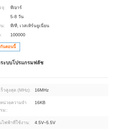
จุ:
ที/อาร์
5-8 วัน
ิน:
ที/ที, เวสเทิร์นยูเนี่ยน
:
100000
กันตอนนี้
นระบบโปรแกรมฟลัช
ร็วสูงสุด (MHz):
16MHz
หน่วยความจำ
16KB
รม::
นไฟฟ้าที่ใช้งาน:
4.5V~5.5V