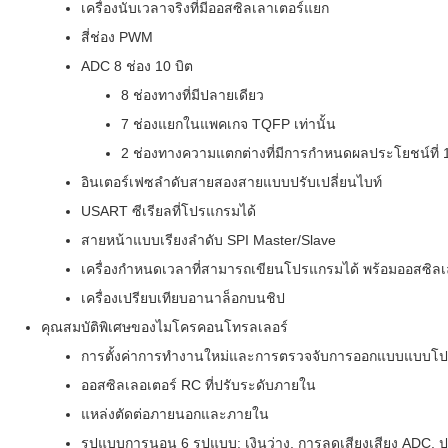
เครื่องนับเวลาจริงที่มีออสซิลเลาเตอร์แยก
สี่ช่อง PWM
ADC 8 ช่อง 10 บิต
8 ช่องทางที่มีปลายเดียว
7 ช่องแยกในแพคเกจ TQFP เท่านั้น
2 ช่องทางความแตกต่างที่มีการกําหนดผลประโยชน์ที่ 1
อินเตอร์เฟซลําดับสายสองสายแบบปรับเปลี่ยนไบท์
USART ซีเรียลที่โปรแกรมได้
สายหน้าแบบเรียงลําดับ SPI Master/Slave
เครื่องกําหนดเวลาที่สามารถเขียนโปรแกรมได้ พร้อมออสซิล
เครื่องเปรียบเทียบอานาล็อกบนชิป
คุณสมบัติพิเศษของไมโครคอนโทรลเลอร์
การตั้งค่าการทํางานใหม่และการตรวจจับการออกแบบแบบโป
ออสซิลเลอเตอร์ RC ที่ปรับระดับภายใน
แหล่งตัดต่อภายนอกและภายใน
รูปแบบการนอน 6 รูปแบบ: เงินว่าง, การลดเสียงเสียง ADC, ป