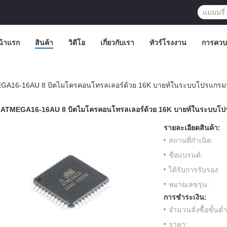
น้าแรก
สินค้า
วิดีโอ
เกี่ยวกับเรา
ทัวร์โรงงาน
การควบ
GA16-16AU 8 บิตไมโครคอนโทรลเลอร์ด้วย 16K บายท์ในระบบโปรแกรม
ATMEGA16-16AU 8 บิตไมโครคอนโทรลเลอร์ด้วย 16K บายท์ในระบบโป
รายละเอียดสินค้า:
สถานที่กำเนิด:
ชื่อแบรนด์:
ได้รับการรับรอง:
หมายเลขรุ่น:
การชำระเงิน:
จำนวนสั่งซื้อขั้นต่ำ
ราคา: