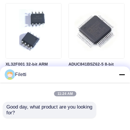
XL32F001 32-bit ARM
ADUC841BSZ62-5 8-bit
Cortex-M0+ Microcontroller
Microcontroller MCU
Filetti
MCU with 24MHz Speed
Microconverter with 20 MHz
24Kbytes Flash and
Clock Frequency 34 I/O and
3Kbytes SRAM
4.75 V Min Supply Voltage
11:24 AM
Good day, what product are you looking 
for?