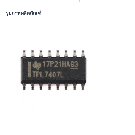
รูปภาพผลิตภัณฑ์
ชิป EEPROM
ชิป PSRAM
ชิป SRAM
แฟลช NOR
EPROM IC
UART IC
ADC DAC