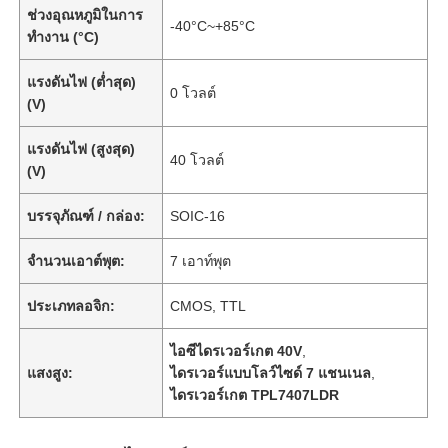
ช่วงอุณหภูมิในการ
-40°C~+85°C
ทำงาน (°C)
แรงดันไฟ (ต่ำสุด)
0 โวลต์
(V)
แรงดันไฟ (สูงสุด)
40 โวลต์
(V)
บรรจุภัณฑ์ / กล่อง:
SOIC-16
จำนวนเอาต์พุต:
7 เอาท์พุต
ประเภทลอจิก:
CMOS, TTL
ไอซีไดรเวอร์เกต 40V
,
แสงสูง:
ไดรเวอร์แบบโลว์ไซด์ 7 แชนเนล
,
ไดรเวอร์เกต TPL7407LDR