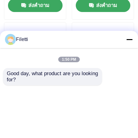
ส่งคำถาม
ส่งคำถาม
สำหรับมอเตอร์ DC แบบ
มอเตอร์ DC แบบแปรง
มีแปรงถ่าน
3.6A พร้อมรายงานข้อ
ผิดพลาด
Filetti
1:50 PM
Good day, what product are you looking 
for?
TLC59108IPWR 8 บิต
DRV8305NPHPR ตัว
Fm+ I2C-Bus LED
ควบคุมและไดรเวอร์
Sink Driver ปัจจุบัน
มอเตอร์ / การ
คงที่
เคลื่อนไหว / การจุด
ส่งคำถาม
ส่งคำถาม
ระเบิด ตัวขับเกต 3 เฟส
Sma Rt สูงสุด 45V