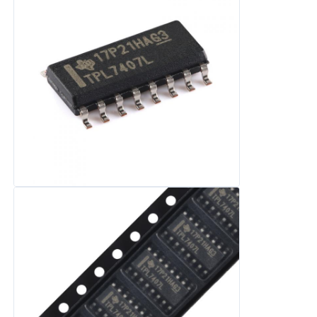
เครื่องวงจรบูรณาการ RF
ชิ้นส่วนอิเล็กทรอนิกส์
การเขียนโปรแกรม PLC
โมดูล GPS
โมดูลความถี่วิทยุ
โมดูลพลังงาน
โซลิดสเตตรีเลย์