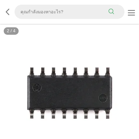
2
/
4