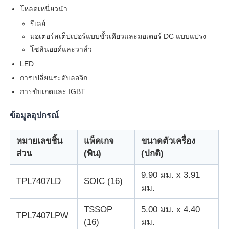
โหลดเหนี่ยวนำ
รีเลย์
หน่วยไมโครคอนโทรลเลอร์ MCU
มอเตอร์สเต็ปเปอร์แบบขั้วเดียวและมอเตอร์ DC แบบแปรง
โซลินอยด์และวาล์ว
ระบบบนชิป (SOC)
LED
การเปลี่ยนระดับลอจิก
MPU IC
การขับเกตและ IGBT
ข้อมูลอุปกรณ์
CPLD PLD
หมายเลขชิ้น
แพ็คเกจ
ขนาดตัวเครื่อง
ส่วน
(พิน)
(ปกติ)
เครื่องตรวจจับความร้อนอินฟราเรด
9.90 มม. x 3.91
TPL7407LD
SOIC (16)
มม.
ชิปไอซี DSP
TSSOP
5.00 มม. x 4.40
TPL7407LPW
ชิปหน่วยความจำ DRAM
(16)
มม.