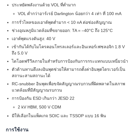
ประหยัดพลังงานด้วย VOL ที่ต่ำมาก
VOL ต่ำกว่าอาร์เรย์ Darlington น้อยกว่า 4 เท่า ที่ 100 mA
เกี่ยวกับเรา
การรั่วไหลของเอาต์พุตต่ำมาก < 10 nA ต่อช่องสัญญาณ
ช่วงอุณหภูมิแวดล้อมที่ขยายออก: TA = –40°C ถึง 125°C
ทัวร์โรงงาน
เอาต์พุตแรงดันสูง: 40 V
เข้ากันได้กับไมโครคอนโทรลเลอร์และอินเทอร์เฟซลอจิก 1.8 V
ถึง 5.0 V
การควบคุมคุณภาพ
ไดโอดฟรีวีลภายในสำหรับการป้องกันการกระแทกแบบเหนี่ยวนำ
ตัวต้านทานดึงลงอินพุตช่วยให้สามารถตั้งค่าอินพุตไดรเวอร์เป็น
ติดต่อเรา
สถานะสามสถานะได้
RC-snubber อินพุตเพื่อขจัดสัญญาณรบกวนที่ผิดพลาดในสภาพ
แวดล้อมที่มีสัญญาณรบกวน
ข่าว
การป้องกัน ESD เกินกว่า JESD 22
2 kV HBM, 500 V CDM
กรณี
มีให้เลือกในแพ็คเกจ SOIC และ TSSOP แบบ 16 พิน
การใช้งาน
FPGA Field Programmable Gate Array ระบบการตั้งโปร