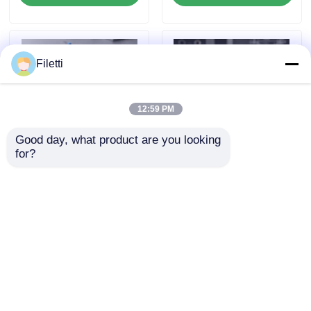
สำหรับระบบดิจิตอลที่
และประตูและเครื่องปรับ
ยืดหยุ่น
เปลี่ยนที่สามารถตั้งค่าได้
Filetti
12:59 PM
Good day, what product are you looking 
for?
การใช้งานความเร็วสูง
FPGA Field
FPGA Field
Programmable Gate
Programmable Gate
Array ด้วยความถี่
Array ECP2 กับความ
นาฬิกาสูงสุด 766 MHz,
ส่งคำถาม
ส่งคำถาม
แรงกดไฟอานาล็อก 2.7
RAM แบ่งกระจาย 229
V ถึง 5.5 V
Kbit และอินเตอร์เฟซ
I2C 2 สาย
บ้าน
เกี่ยวกับเรา
ติดต่อเรา
Desktop Site
แผนผังเว็บไซต์
นโยบายความเป็นส่วนตัว