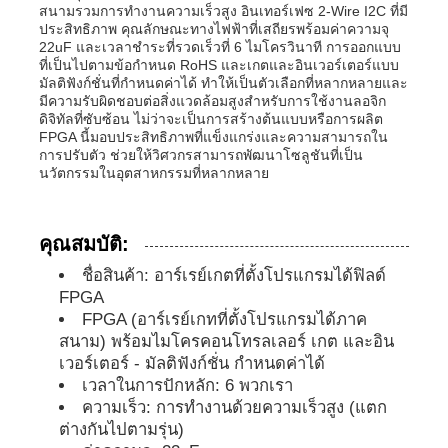
สนามรวมการทำงานความเร็วสูง อินเทอร์เฟซ 2-Wire I2C ที่มี
ประสิทธิภาพ คุณลักษณะทางไฟฟ้าที่เสถียรพร้อมค่าความจุ
22uF และเวลาชำระที่รวดเร็วที่ 6 ไมโครวินาที การออกแบบ
หน่วยไมโครคอนโทรลเลอร์ MCU
ที่เป็นไปตามข้อกำหนด RoHS และเกตและอินเวอร์เตอร์แบบ
มัลติฟังก์ชั่นที่กำหนดค่าได้ ทำให้เป็นตัวเลือกที่หลากหลายและ
มีความรับผิดชอบต่อสิ่งแวดล้อมสูงสำหรับการใช้งานลอจิก
ระบบบนชิป (SOC)
ดิจิทัลที่ซับซ้อน ไม่ว่าจะเป็นการสร้างต้นแบบหรือการผลิต
FPGA นี้มอบประสิทธิภาพที่แข็งแกร่งและความสามารถใน
การปรับตัว ช่วยให้วิศวกรสามารถพัฒนาโซลูชันที่เป็น
นวัตกรรมในอุตสาหกรรมที่หลากหลาย
MPU IC
คุณสมบัติ:
CPLD PLD
ชื่อสินค้า: อาร์เรย์เกตที่ตั้งโปรแกรมได้ฟิลด์
FPGA
เครื่องตรวจจับความร้อนอินฟราเรด
FPGA (อาร์เรย์เกทที่ตั้งโปรแกรมได้ภาค
สนาม) พร้อมไมโครคอนโทรลเลอร์ เกต และอิน
เวอร์เตอร์ - มัลติฟังก์ชั่น กำหนดค่าได้
ชิปไอซี DSP
เวลาในการปักหลัก: 6 พวกเรา
ความเร็ว: การทำงานด้วยความเร็วสูง (แตก
ต่างกันไปตามรุ่น)
ชิปหน่วยความจำ DRAM