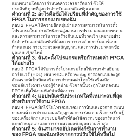
แบบขนานโดยการกำหนดค่าวงจรฮาร์ดแวร์ ซึ่งให้
ประสิทธิภาพที่สูงกว่าสำหรับแอปพลิเคชันเฉพาะ
คำถามที่ 2: อะไรคือข้อได้เปรียบที่สำคัญของการใช้
FPGA ในการออกแบบของฉัน
ตอบ 2: FPGA ให้ความยืดหยุ่นผ่านความสามารถในการตั้ง
โปรแกรมใหม่ ประสิทธิภาพสูงผ่านการประมวลผลแบบขนาน
และความสามารถในการสร้างต้นแบบที่รวดเร็ว เหมาะอย่าง
ยิ่งสำหรับแอปพลิเคชันที่ต้องการการเร่งด้วยฮาร์ดแวร์แบบ
กำหนดเอง การประมวลผลสัญญาณ และการประมวลผลข้อ
มูลแบบเรียลไทม์
คำถามที่ 3: ฉันจะตั้งโปรแกรมหรือกำหนดค่า FPGA
ได้อย่างไร
ตอบ 3: FPGA ได้รับการตั้งโปรแกรมโดยใช้ภาษาคำอธิบาย
ฮาร์ดแวร์ (HDL) เช่น VHDL หรือ Verilog การออกแบบจะถูก
สังเคราะห์เป็นบิตสตรีมการกำหนดค่าโดยใช้เครื่องมือ
ซอฟต์แวร์เฉพาะของผู้จำหน่าย ซึ่งจากนั้นจะถูกโหลดลงบน
FPGA เพื่อใช้งานฟังก์ชันที่ต้องการ
คำถามที่ 4: แอปพลิเคชันประเภทใดที่เหมาะสมที่สุด
สำหรับการใช้งาน FPGA
ตอบ 4: FPGA มักใช้ในโทรคมนาคม การบินและอวกาศ ระบบ
ยานยนต์ การประมวลผลสัญญาณ การเร่งความเร็วการเรียนรู้
ของเครื่องจักร และระบบฝังตัวที่ต้องใช้ตรรกะของฮาร์ดแวร์
แบบกำหนดเองและการประมวลผลข้อมูลความเร็วสูง
คำถามที่ 5: ฉันสามารถอัปเดตฟังก์ชันการทำงาน
ของ FPGA ของฉันหลังจากการปรับใช้ได้หรือไม่