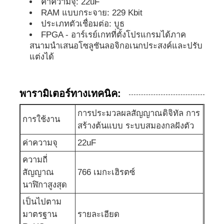
ค่าความจุ: 22uF
RAM แบบกระจาย: 229 Kbit
ประเภทตัวเชื่อมต่อ: บูธ
ชิป EEPROM
FPGA - อาร์เรย์เกทที่ตั้งโปรแกรมได้ภาค
สนามนำเสนอโซลูชันลอจิกอเนกประสงค์และปรับ
ชิป PSRAM
แต่งได้
ชิป SRAM
พารามิเตอร์ทางเทคนิค:
การประมวลผลสัญญาณดิจิทัล การ
การใช้งาน
แฟลช NOR
สร้างต้นแบบ ระบบสมองกลฝังตัว
ค่าความจุ
22uF
EPROM IC
ความถี่
สัญญาณ
766 เมกะเฮิรตซ์
UART IC
นาฬิกาสูงสุด
เป็นไปตาม
มาตรฐาน
รายละเอียด
ADC DAC