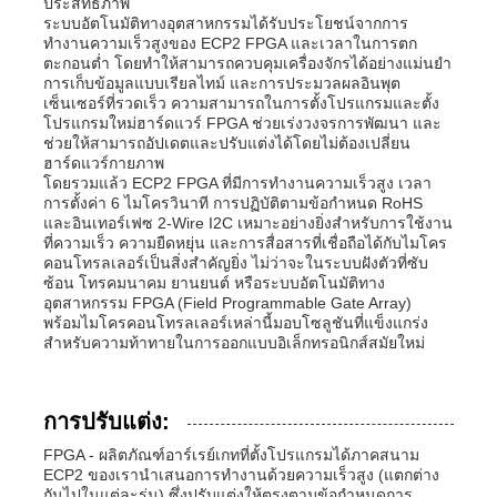
ประสิทธิภาพ
ระบบอัตโนมัติทางอุตสาหกรรมได้รับประโยชน์จากการ
ทำงานความเร็วสูงของ ECP2 FPGA และเวลาในการตก
ตะกอนต่ำ โดยทำให้สามารถควบคุมเครื่องจักรได้อย่างแม่นยำ
การเก็บข้อมูลแบบเรียลไทม์ และการประมวลผลอินพุต
เซ็นเซอร์ที่รวดเร็ว ความสามารถในการตั้งโปรแกรมและตั้ง
โปรแกรมใหม่ฮาร์ดแวร์ FPGA ช่วยเร่งวงจรการพัฒนา และ
ช่วยให้สามารถอัปเดตและปรับแต่งได้โดยไม่ต้องเปลี่ยน
ฮาร์ดแวร์กายภาพ
โดยรวมแล้ว ECP2 FPGA ที่มีการทำงานความเร็วสูง เวลา
การตั้งค่า 6 ไมโครวินาที การปฏิบัติตามข้อกำหนด RoHS
และอินเทอร์เฟซ 2-Wire I2C เหมาะอย่างยิ่งสำหรับการใช้งาน
ที่ความเร็ว ความยืดหยุ่น และการสื่อสารที่เชื่อถือได้กับไมโคร
คอนโทรลเลอร์เป็นสิ่งสำคัญยิ่ง ไม่ว่าจะในระบบฝังตัวที่ซับ
ซ้อน โทรคมนาคม ยานยนต์ หรือระบบอัตโนมัติทาง
อุตสาหกรรม FPGA (Field Programmable Gate Array)
พร้อมไมโครคอนโทรลเลอร์เหล่านี้มอบโซลูชันที่แข็งแกร่ง
สำหรับความท้าทายในการออกแบบอิเล็กทรอนิกส์สมัยใหม่
การปรับแต่ง:
FPGA - ผลิตภัณฑ์อาร์เรย์เกทที่ตั้งโปรแกรมได้ภาคสนาม
ECP2 ของเรานำเสนอการทำงานด้วยความเร็วสูง (แตกต่าง
กันไปในแต่ละรุ่น) ซึ่งปรับแต่งให้ตรงตามข้อกำหนดการ