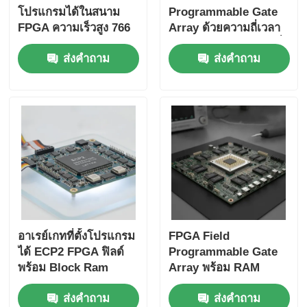
โปรแกรมได้ในสนาม
Programmable Gate
FPGA ความเร็วสูง 766
Array ด้วยความถี่เวลา
MHz ด้วย 22uF
สูงสุด 766 MHz ความถี่
ส่งคำถาม
ส่งคำถาม
Tantalum Capacitor
เวลาสูงสุด 229 Kbit
และ 6 Microseconds
แรมกระจายและอินเต
Settling Time
อร์เฟซ I2C 2 สาย
อาเรย์เกทที่ตั้งโปรแกรม
FPGA Field
ได้ ECP2 FPGA ฟิลด์
Programmable Gate
พร้อม Block Ram
Array พร้อม RAM
สูงสุด 68 Mb และเวลา
ขนาด 68 Mb สําหรับ
ส่งคำถาม
ส่งคำถาม
ในการตั้งเวลา 6 Us
การทํางานความเร็วสูง