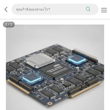
1
/
1