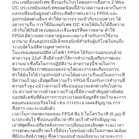
ประเภทอินเทอร์เฟซ ซึ่งรองรับโปรโตคอลการสื่อสาร 2-Wire
I2C ประเภทอินเทอร์เฟซยอดนิยมนี้อำนวยความสะดวกในการ
แลกเปลี่ยนข้อมูลอย่างมีประสิทธิภาพระหว่าง FPGA และ
อุปกรณ์ต่อพ่วงอื่นๆ ทำให้สามารถรวมเข้ากับระบบต่างๆ ได้
อย่างราบรื่น การใช้อินเทอร์เฟซ I2C ช่วยให้มั่นใจได้ถึงความ
เข้ากันได้กับตัวควบคุมและเซ็นเซอร์ที่หลากหลาย ทำให้
FPGA มีความหลากหลายสูงและเหมาะสำหรับการใช้งาน
มากมาย ตั้งแต่อุปกรณ์อิเล็กทรอนิกส์สำหรับผู้บริโภคไปจนถึง
ระบบอัตโนมัติทางอุตสาหกรรม
ในแง่ของคุณสมบัติทางไฟฟ้า FPGA ได้รับการออกแบบด้วย
ค่าความจุ 22uF ซึ่งมีส่วนทำให้การทำงานมีเสถียรภาพและ
ความน่าเชื่อถือในการปฏิบัติงาน ค่าความจุนี้ช่วยในการ
จัดการเสถียรภาพของแหล่งจ่ายไฟและการลดเสียงรบกวน
ทำให้มั่นใจได้ว่าอุปกรณ์ทำงานได้อย่างราบรื่นแม้ในสภาวะที่
มีความเร็วสูง เมื่อพูดถึงความเร็ว FPGA นี้รองรับการทำงานที่
ความเร็วสูง แม้ว่าความเร็วที่แน่นอนอาจแตกต่างกันไปตาม
รุ่น ความสามารถด้านความเร็วสูงนี้มีความสำคัญอย่างยิ่งต่อ
แอปพลิเคชันที่ต้องการการประมวลผลข้อมูลที่รวดเร็วและการ
หน้าแรก
ตอบสนองแบบเรียลไทม์ เช่น การประมวลผลสัญญาณ การ
สื่อสาร และระบบฝังตัว
เวลาในการตกตะกอนของ FPGA คือ 6 ไมโครวินาที (6 µs) ที่
สินค้า
น่าประทับใจ ซึ่งบ่งบอกถึงเวลาที่รวดเร็วสำหรับสัญญาณ
เอาท์พุตที่จะเสถียรหลังจากการเปลี่ยนแปลงอินพุต ระยะเวลา
การตกตะกอนที่รวดเร็วนี้มีประโยชน์อย่างยิ่งในสภาพแวดล้อม
ที่มีประสิทธิภาพสูง ซึ่งความแม่นยำของจังหวะเวลาและการ
วิดีโอ