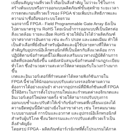
เปลี่ยนสัญญาณที่รวดเร็วถือเป็นสิ่งสำคัญ ไม่ว่าจะใช้ในการ
สร้างต้นแบบหรือการออกแบบผลิตภัณฑ์ขั้นสุดท้าย ระยะเวลา
การตกตะกอนที่รวดเร็วของ FPGA ช่วยเพิ่มประสิทธิภาพและ
เกี่ยวกับเรา
ความน่าเชื่อถือของระบบโดยรวม
นอกจากนี้ FPGA - Field Programmable Gate Array ยังเป็น
ไปตามมาตรฐาน RoHS โดยเน้นย้ำการออกแบบที่เป็นมิตรต่อ
สิ่งแวดล้อม รายละเอียด RoHS ช่วยให้มั่นใจได้ว่าผลิตภัณฑ์
ทัวร์โรงงาน
ปราศจากสารอันตราย เช่น ตะกั่ว ปรอท และแคดเมียม ทำให้
เป็นตัวเลือกที่ยั่งยืนสำหรับผู้ผลิตและผู้ใช้ปลายทางที่ให้ความ
สำคัญกับอุปกรณ์อิเล็กทรอนิกส์ที่เป็นมิตรกับสิ่งแวดล้อม การ
การควบคุมคุณภาพ
ปฏิบัติตามข้อกำหนดนี้ไม่เพียงส่งเสริมแนวทางปฏิบัติด้านการ
ผลิตที่ปลอดภัยยิ่งขึ้น แต่ยังสนับสนุนข้อกำหนดด้านกฎระเบียบ
ทั่วโลก ซึ่งอำนวยความสะดวกให้ตลาดยอมรับในวงกว้างมาก
ขึ้น
ติดต่อเรา
เกตและอินเวอร์เตอร์ที่กำหนดค่าได้หลายฟังก์ชันภายใน
FPGA นี้ช่วยให้นักออกแบบปรับแต่งวงจรลอจิกตามความ
ต้องการได้อย่างแม่นยำ ต่างจากอุปกรณ์ที่มีฟังก์ชันคงที่ FPGA
ข่าว
นี้ให้อิสระในการตั้งโปรแกรมใหม่และกำหนดค่าลอจิกเกตและ
อินเวอร์เตอร์ใหม่หลายครั้ง ช่วยให้สามารถปรับปรุงการ
ออกแบบซ้ำและปรับตัวให้เข้ากับข้อกำหนดที่เปลี่ยนแปลงได้
ความยืดหยุ่นนี้มีค่าอย่างยิ่งในสาขาต่างๆ เช่น โทรคมนาคม
กรณี
ระบบยานยนต์ การบินและอวกาศ และอุปกรณ์อิเล็กทรอนิกส์
สำหรับผู้บริโภค ซึ่งนวัตกรรมและการปรับแต่งที่รวดเร็วเป็น
สิ่งสำคัญยิ่ง
FPGA Field Programmable Gate Array ระบบการตั้งโปร
โดยสรุป FPGA - ผลิตภัณฑ์อาร์เรย์เกทที่ตั้งโปรแกรมได้ภาค