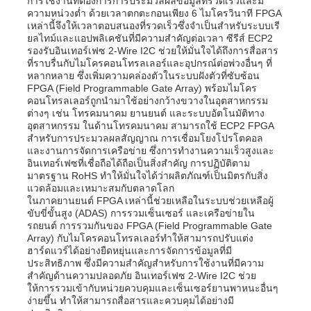
การใช้งานที่ต้องการการประมวลผลข้อมูลที่รวดเร็วและมี
ความหน่วงต่ำ ด้วยเวลาตกตะกอนเพียง 6 ไมโครวินาที FPGA
เหล่านี้จึงให้เวลาตอบสนองที่รวดเร็วซึ่งจำเป็นสำหรับระบบเรี
เสาอากาศสื่อสาร
ยลไทม์และแอปพลิเคชันที่มีความสำคัญต่อเวลา ซีรีส์ ECP2
รองรับอินเทอร์เฟซ 2-Wire I2C ช่วยให้มั่นใจได้ถึงการสื่อสาร
ที่ราบรื่นกับไมโครคอนโทรลเลอร์และอุปกรณ์ต่อพ่วงอื่นๆ ที่
ตัวเชื่อมต่อ
หลากหลาย ซึ่งเพิ่มความคล่องตัวในระบบฝังตัวที่ซับซ้อน
FPGA (Field Programmable Gate Array) พร้อมไมโคร
คอนโทรลเลอร์ถูกนำมาใช้อย่างกว้างขวางในอุตสาหกรรม
ต่างๆ เช่น โทรคมนาคม ยานยนต์ และระบบอัตโนมัติทาง
ชิปการจัดการพลังงาน
อุตสาหกรรม ในด้านโทรคมนาคม สามารถใช้ ECP2 FPGA
สำหรับการประมวลผลสัญญาณ การเชื่อมโยงโปรโตคอล
และงานการจัดการเครือข่าย ซึ่งการทำงานความเร็วสูงและ
อินเทอร์เฟซที่เชื่อถือได้ถือเป็นสิ่งสำคัญ การปฏิบัติตาม
มาตรฐาน RoHS ทำให้มั่นใจได้ว่าผลิตภัณฑ์เป็นมิตรกับสิ่ง
แวดล้อมและเหมาะสมกับตลาดโลก
ในภาคยานยนต์ FPGA เหล่านี้ช่วยเหลือในระบบช่วยเหลือผู้
ขับขี่ขั้นสูง (ADAS) การรวมเซ็นเซอร์ และเครือข่ายใน
รถยนต์ การรวมกันของ FPGA (Field Programmable Gate
Array) กับไมโครคอนโทรลเลอร์ทำให้สามารถปรับแต่ง
ฮาร์ดแวร์ได้อย่างยืดหยุ่นและการจัดการข้อมูลที่มี
ประสิทธิภาพ ซึ่งมีความสำคัญสำหรับการใช้งานที่มีความ
สำคัญด้านความปลอดภัย อินเทอร์เฟซ 2-Wire I2C ช่วย
ให้การรวมเข้ากับหน่วยควบคุมและเซ็นเซอร์ยานพาหนะอื่นๆ
ง่ายขึ้น ทำให้สามารถสื่อสารและควบคุมได้อย่างมี