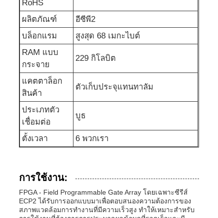
RoHS
ผลิตภัณฑ์
อีซีพี2
เครื่องวงจรบูรณาการ RF
บล็อกแรม
สูงสุด 68 เมกะไบต์
ชิ้นส่วนอิเล็กทรอนิกส์
RAM แบบ
229 กิโลบิต
กระจาย
แคตตาล็อก
การเขียนโปรแกรม PLC
ตัวเก็บประจุแทนทาลัม
สินค้า
ประเภทตัว
โมดูล GPS
บูธ
เชื่อมต่อ
ตั้งเวลา
6 พวกเรา
โมดูลความถี่วิทยุ
โมดูลพลังงาน
การใช้งาน:
FPGA - Field Programmable Gate Array โดยเฉพาะซีรีส์
ECP2 ได้รับการออกแบบมาเพื่อตอบสนองความต้องการของ
โซลิดสเตตรีเลย์
สภาพแวดล้อมการทำงานที่มีความเร็วสูง ทำให้เหมาะสำหรับ