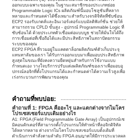
ออกแบบเฉพาะของคุณ ในฐานะสมาชิกของประเภทย่อย
Programmable Logic ICs ผลิตภัณฑ์นี้มอบโซลูชันที่หลาก
หลายและกำหนดค่าได้ซึ่งเหมาะสำหรับวงจรดิจิทัลที่ซับซ้อน
ECP2 รองรับเกตส์และอินเวอร์เตอร์แบบมัลติฟังก์ชั่น ช่วยให้
สามารถรวม CPLD ขั้นสูง - อุปกรณ์ Programmable Logic ที่
ซับซ้อนได้ ด้วยประเภทตัวเชื่อมต่อแบบบูธ ช่วยให้มั่นใจได้ถึง
การเชื่อมต่อที่เชื่อถือได้และมีประสิทธิภาพในสถาปัตยกรรม
ระบบของคุณ
ECP2 FPGA ที่รวมอยู่ในแคตตาล็อกผลิตภัณฑ์ตัวเก็บประจุ
แทนทาลัมของเรา ได้รับการออกแบบมาเพื่อมอบประสิทธิภาพ
สูงสุดในขณะที่ยังคงความยืดหยุ่นสำหรับการใช้งานแบบ
กำหนดเอง วางใจบริการปรับแต่งผลิตภัณฑ์ของเราเพื่อมอบอุ
ปกรณ์ลอจิกที่ตั้งโปรแกรมได้และกำหนดค่าได้ความเร็วสูงเพื่อ
เร่งกระบวนการพัฒนาของคุณ
คำถามที่พบบ่อย:
คำถามที่ 1: FPGA คืออะไร และแตกต่างจากไมโคร
โปรเซสเซอร์แบบเดิมอย่างไร
A1: FPGA (Field Programmable Gate Array) เป็นอุปกรณ์เซ
มิคอนดักเตอร์ที่สามารถตั้งโปรแกรมให้ทำหน้าที่ลอจิกดิจิทัล
ได้หลากหลาย ต่างจากไมโครโปรเซสเซอร์แบบดั้งเดิมที่
ดำเนินการคำสั่งตามลำดับ FPGA อนุญาตให้มีการประมวลผล