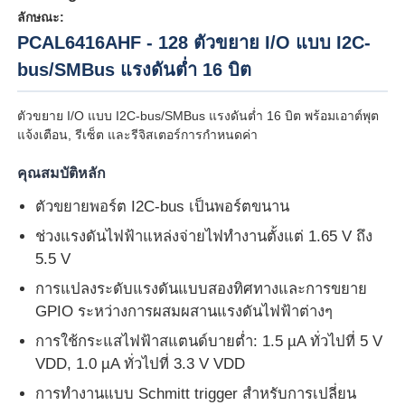
ลักษณะ:
PCAL6416AHF - 128 ตัวขยาย I/O แบบ I2C-
bus/SMBus แรงดันต่ำ 16 บิต
ตัวขยาย I/O แบบ I2C-bus/SMBus แรงดันต่ำ 16 บิต พร้อมเอาต์พุต
แจ้งเตือน, รีเซ็ต และรีจิสเตอร์การกำหนดค่า
คุณสมบัติหลัก
ตัวขยายพอร์ต I2C-bus เป็นพอร์ตขนาน
ช่วงแรงดันไฟฟ้าแหล่งจ่ายไฟทำงานตั้งแต่ 1.65 V ถึง
5.5 V
หน้าแรก
การแปลงระดับแรงดันแบบสองทิศทางและการขยาย
GPIO ระหว่างการผสมผสานแรงดันไฟฟ้าต่างๆ
การใช้กระแสไฟฟ้าสแตนด์บายต่ำ: 1.5 µA ทั่วไปที่ 5 V
สินค้า
VDD, 1.0 µA ทั่วไปที่ 3.3 V VDD
การทำงานแบบ Schmitt trigger สำหรับการเปลี่ยน
วิดีโอ