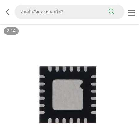
3
/
4