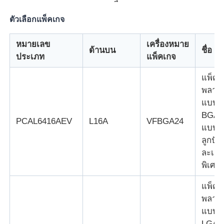
ตัวเลือกแพ็คเกจ
หน่วยไมโครคอนโทรลเลอร์ MCU
หมายเลข
เครื่องหมาย
ด้านบน
ชื่อ
ประเภท
แพ็คเกจ
ระบบบนชิป (SOC)
แพ็คเ
MPU IC
พลาสต
แบบ
BGA
PCAL6416AEV
L16A
VFBGA24
CPLD PLD
แบบเม
ลูกปัด
ละเอี
เครื่องตรวจจับความร้อนอินฟราเรด
พิเศษ
ชิปไอซี DSP
แพ็คเ
พลาสต
แบบ
ชิปหน่วยความจำ DRAM
LGA