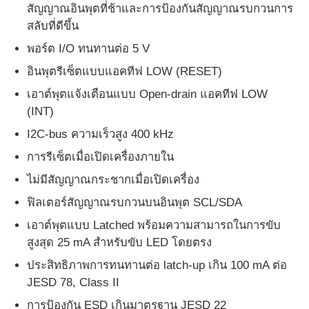
สัญญาณอินพุตที่ช้าและการป้องกันสัญญาณรบกวนการ
สลับที่ดีขึ้น
เกี่ยวกับเรา
พอร์ต I/O ทนทานต่อ 5 V
อินพุตรีเซ็ตแบบแอคทีฟ LOW (RESET)
ทัวร์โรงงาน
เอาต์พุตแจ้งเตือนแบบ Open-drain แอคทีฟ LOW
(INT)
การควบคุมคุณภาพ
I2C-bus ความเร็วสูง 400 kHz
การรีเซ็ตเมื่อเปิดเครื่องภายใน
ติดต่อเรา
ไม่มีสัญญาณกระชากเมื่อเปิดเครื่อง
ฟิลเตอร์สัญญาณรบกวนบนอินพุต SCL/SDA
ข่าว
เอาต์พุตแบบ Latched พร้อมความสามารถในการขับ
สูงสุด 25 mA สำหรับขับ LED โดยตรง
กรณี
ประสิทธิภาพการทนทานต่อ latch-up เกิน 100 mA ต่อ
JESD 78, Class II
FPGA Field Programmable Gate Array ระบบการตั้งโปร
การป้องกัน ESD เกินมาตรฐาน JESD 22