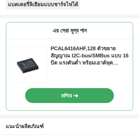
แบตเตอรี่ลิเธียมแบบชาร์จไฟได้
এর সেরা মূল্য পান
PCAL6416AHF,128 ตัวขยาย
สัญญาณ I2C-bus/SMBus แบบ 16
บิต แรงดันต่ำ พร้อมเอาต์พุต
Interrupt, Reset และ Register
การตั้งค่า
চালিয়ে
แนะนำผลิตภัณฑ์