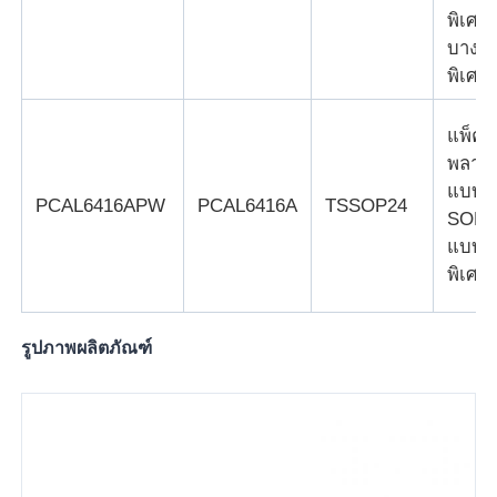
พิเศษ
บาง
เครื่องวงจรบูรณาการ RF
พิเศษ
ชิ้นส่วนอิเล็กทรอนิกส์
แพ็คเ
พลาสต
การเขียนโปรแกรม PLC
แบบ
PCAL6416APW
PCAL6416A
TSSOP24
SOP
แบบบ
โมดูล GPS
พิเศษ
โมดูลความถี่วิทยุ
รูปภาพผลิตภัณฑ์
โมดูลพลังงาน
โซลิดสเตตรีเลย์