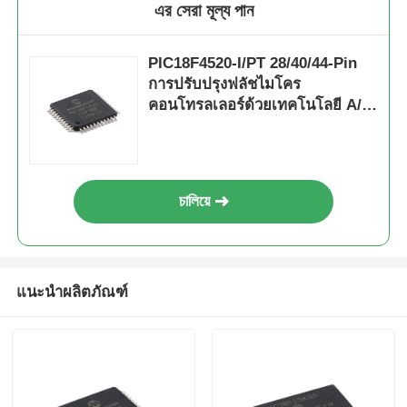
এর সেরা মূল্য পান
PIC18F4520-I/PT 28/40/44-Pin
การปรับปรุงฟลัชไมโคร
คอนโทรลเลอร์ด้วยเทคโนโลยี A/D
10 บิตและพลังงานต่ําสุด (XLP)
চালিয়ে
แนะนำผลิตภัณฑ์