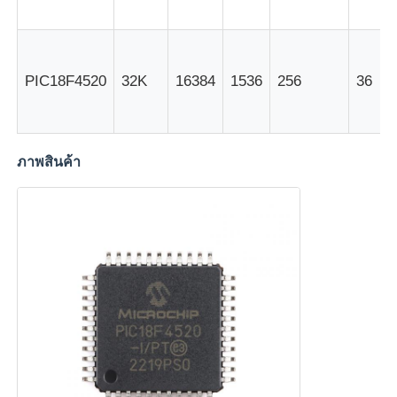
ชิป EEPROM
PIC18F4520
32K
16384
1536
256
36
ชิป PSRAM
ชิป SRAM
ภาพสินค้า
แฟลช NOR
EPROM IC
UART IC
ADC DAC