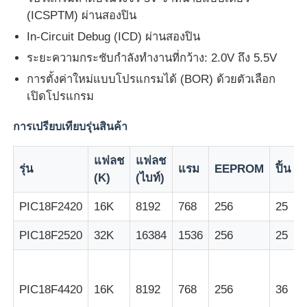
(ICSPTM) ผ่านสองปิน
หน่วยไมโครคอนโทรลเลอร์ MCU
In-Circuit Debug (ICD) ผ่านสองปิน
ระยะความกระชับกําลังทํางานที่กว้าง: 2.0V ถึง 5.5V
การตั้งค่าใหม่แบบโปรแกรมได้ (BOR) ด้วยตัวเลือก
ระบบบนชิป (SOC)
เปิดโปรแกรม
MPU IC
การเปรียบเทียบรุ่นสินค้า
แฟลช
แฟลช
CPLD PLD
รุ่น
แรม
EEPROM
ปิ้น
(K)
(ไบท์)
PIC18F2420
16K
8192
768
256
25
เครื่องตรวจจับความร้อนอินฟราเรด
PIC18F2520
32K
16384
1536
256
25
ชิปไอซี DSP
PIC18F4420
16K
8192
768
256
36
ชิปหน่วยความจำ DRAM