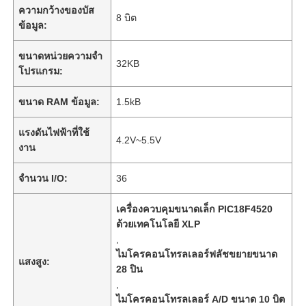
ความกว้างของบัส
8 บิต
ข้อมูล:
ขนาดหน่วยความจำ
32KB
โปรแกรม:
ขนาด RAM ข้อมูล:
1.5kB
แรงดันไฟฟ้าที่ใช้
4.2V~5.5V
งาน
จำนวน I/O:
36
เครื่องควบคุมขนาดเล็ก PIC18F4520
ด้วยเทคโนโลยี XLP
,
ไมโครคอนโทรลเลอร์ฟลัชขยายขนาด
แสงสูง:
28 ปิน
,
ไมโครคอนโทรลเลอร์ A/D ขนาด 10 บิต