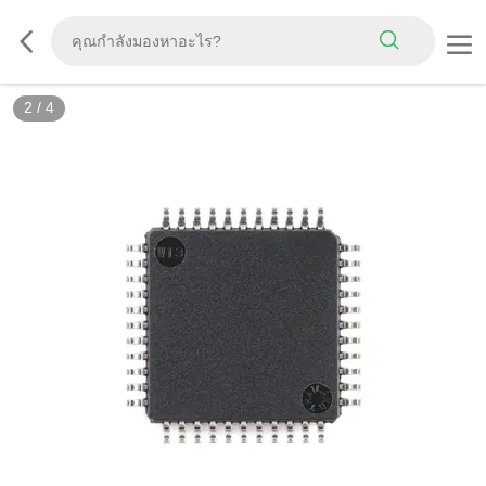
2
/
4