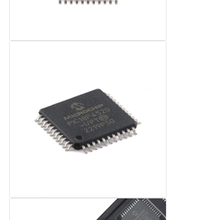
เครื่องวงจรบูรณาการ RF
ชิ้นส่วนอิเล็กทรอนิกส์
การเขียนโปรแกรม PLC
โมดูล GPS
โมดูลความถี่วิทยุ
โมดูลพลังงาน
โซลิดสเตตรีเลย์