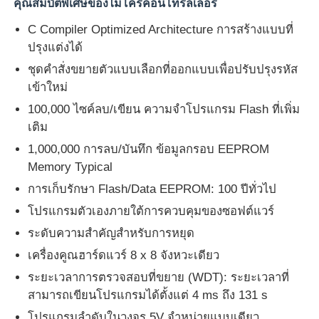
คุณสมบัติพิเศษของไมโครคอนโทรลเลอร์
C Compiler Optimized Architecture การสร้างแบบที่
เกี่ยวกับเรา
ปรุงแต่งได้
ชุดคําสั่งขยายตัวแบบเลือกที่ออกแบบเพื่อปรับปรุงรหัส
ทัวร์โรงงาน
เข้าใหม่
100,000 ไซค์ลบ/เขียน ความจําโปรแกรม Flash ที่เพิ่ม
เติม
การควบคุมคุณภาพ
1,000,000 การลบ/บันทึก ข้อมูลกรอบ EEPROM
Memory Typical
ติดต่อเรา
การเก็บรักษา Flash/Data EEPROM: 100 ปีทั่วไป
โปรแกรมตัวเองภายใต้การควบคุมของซอฟต์แวร์
ข่าว
ระดับความสําคัญสําหรับการหยุด
เครื่องคูณฮาร์ดแวร์ 8 x 8 จังหวะเดียว
กรณี
ระยะเวลาการตรวจสอบที่ขยาย (WDT): ระยะเวลาที่
สามารถเขียนโปรแกรมได้ตั้งแต่ 4 ms ถึง 131 s
FPGA Field Programmable Gate Array ระบบการตั้งโปร
โปรแกรมลําดับในวงจร 5V จําหน่ายแบบเดียว