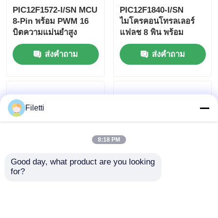
PIC12F1572-I/SN MCU
PIC12F1840-I/SN
8-Pin พร้อม PWM 16
ไมโครคอนโทรลเลอร์
บิตความแม่นยําสูง
แฟลช 8 พิน พร้อม
เทคโนโลยี XLP
ส่งคำถาม
ส่งคำถาม
Filetti
8:18 PM
Good day, what product are you looking 
for?
ATMEGA16-16AU 8
ไมโครคอนโทรลเลอร์
บิตไมโคร
PIC18F2550-I/SP
คอนโทรลเลอร์ด้วย 16K
28/40/44 พิน
บายท์ในระบบโปรแกรม
ประสิทธิภาพสูง