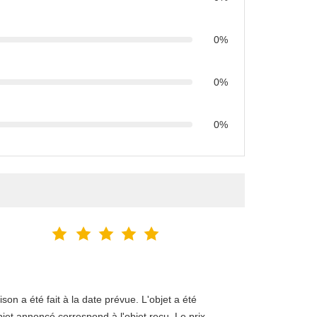
0%
0%
0%
on a été fait à la date prévue. L'objet a été
bjet annoncé correspond à l'objet reçu. Le prix