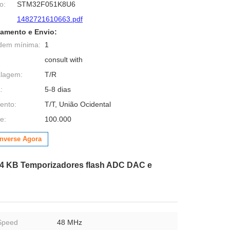
o:
STM32F051K8U6
1482721610663.pdf
amento e Envio:
dem mínima:
1
consult with
alagem:
T/R
:
5-8 dias
ento:
T/T, União Ocidental
e:
100.000
nverse Agora
4 KB Temporizadores flash ADC DAC e
Speed
48 MHz