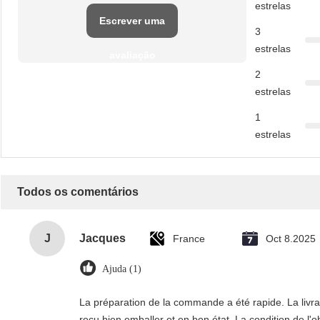
estrelas
Escrever uma
3
estrelas
avaliação
2
estrelas
1
estrelas
Todos os comentários
J
Jacques
France
Oct 8.2025
Ajuda (1)
La préparation de la commande a été rapide. La livrais
reçu bien emballer et en bon état. La condition de l'o