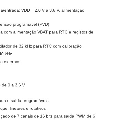
da/entrada: VDD = 2,0 V a 3,6 V, alimentação
 tensão programável (PVD)
ra com alimentação VBAT para RTC e registos de
scilador de 32 kHz para RTC com calibração
40 kHz
ão externos
 de 0 a 3,6 V
ada e saída programáveis
ue, lineares e rotativos
nçado de 7 canais de 16 bits para saída PWM de 6