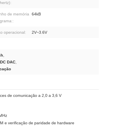
ertz):
nho de memória
64kB
grama::
o operacional:
2V~3.6V
sh
,
ADC DAC
,
icação
ces de comunicação a 2,0 a 3,6 V
 MHz
 e verificação de paridade de hardware