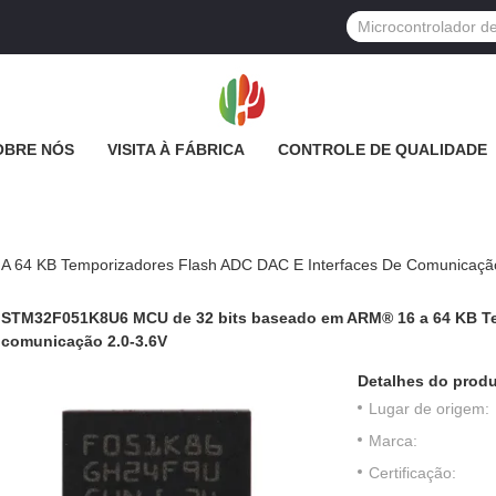
OBRE NÓS
VISITA À FÁBRICA
CONTROLE DE QUALIDADE
64 KB Temporizadores Flash ADC DAC E Interfaces De Comunicação
STM32F051K8U6 MCU de 32 bits baseado em ARM® 16 a 64 KB Tem
comunicação 2.0-3.6V
Detalhes do produ
Lugar de origem:
Marca:
Certificação: