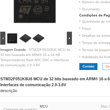
Número do model
Documento:
Condições de Pag
Quantidade de or
Preço:
Detalhes da emb
Tempo de entrega
Imagem Grande :
STM32F051K8U6 MCU de
Termos de pagam
32 bits baseado em ARM® 16 a 64 KB
Habilidade da font
Temporizadores flash ADC DAC e Interfaces
de comunicação 2.0-3.6V
Contato
Co
STM32F051K8U6 MCU de 32 bits baseado em ARM® 16 a 6
Interfaces de comunicação 2.0-3.6V
descrição
MCU
Max 
Categoria de produto::