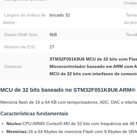
(megah
Largura do ônibus de
bocado 32
Tama
dados::
do pro
Dados RAM Size::
8kB
Tensã
Número de E/S::
27
STM32F051K8U6 MCU de 32 bits com Fla
Destacar:
Microcontrolador baseado em ARM com 
MCU de 32 bits com interfaces de comun
MCU de 32 bits baseado no STM32F051K8U6 ARM®
Memória flash de 16 a 64 KB com temporizadores, ADC, DAC e interfa
Características fundamentais
Núcleo:
CPU ARM® Cortex®-M0 de 32 bits com frequência até 48
Memórias:
16 a 64 Kbytes de memória Flash com 8 Kbytes de SRAM