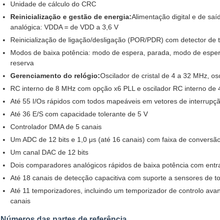
Unidade de cálculo do CRC
Reinicialização e gestão de energia:
Alimentação digital e de saí
analógica: VDDA = de VDD a 3,6 V
Reinicialização de ligação/desligação (POR/PDR) com detector de
Modos de baixa potência: modo de espera, parada, modo de espe
reserva
Gerenciamento do relógio:
Oscilador de cristal de 4 a 32 MHz, o
RC interno de 8 MHz com opção x6 PLL e oscilador RC interno de 
Até 55 I/Os rápidos com todos mapeáveis em vetores de interrupç
Até 36 E/S com capacidade tolerante de 5 V
Controlador DMA de 5 canais
Um ADC de 12 bits e 1,0 μs (até 16 canais) com faixa de conversão
Um canal DAC de 12 bits
Dois comparadores analógicos rápidos de baixa potência com entr
Até 18 canais de detecção capacitiva com suporte a sensores de toq
Até 11 temporizadores, incluindo um temporizador de controlo ava
canais
Números das partes de referência