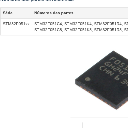
Série
Números das partes
STM32F051xx
STM32F051C4, STM32F051K4, STM32F051R4, S
STM32F051C8, STM32F051K8, STM32F051R8, S